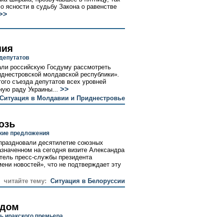
ло ясности в судьбу Закона о равенстве
>>
ния
 депутатов
али российскую Госдуму рассмотреть
иднестровской молдавской республики».
ого съезда депутатов всех уровней
>>
ную раду Украины...
Ситуация в Молдавии и Приднестровье
озь
ские предложения
тпраздновали десятилетие союзных
азначенном на сегодня визите Александра
тель пресс-службы президента
ени новостей», что не подтверждает эту
/ читайте тему:
Ситуация в Белоруссии
адом
ь иракского премьера