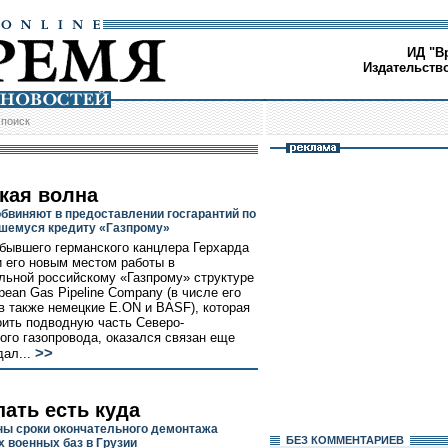
ИД "В
Издательств
/
поиск
кая волна
бвиняют в предоставлении госгарантий по
шемуся кредиту «Газпрому»
бывшего германского канцлера Герхарда
 его новым местом работы в
льной российскому «Газпрому» структуре
pean Gas Pipeline Company (в числе его
в также немецкие E.ON и BASF), которая
оить подводную часть Северо-
ого газопровода, оказался связан еще
>>
дал...
пать есть куда
ы сроки окончательного демонтажа
БЕЗ КОМMЕНТАРИЕВ
х военных баз в Грузии