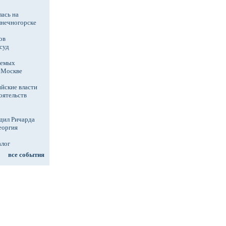
ась на
лнечногорске
ов
суд
аемых
в Москве
йские власти
оятельств
дил Ричарда
еоргия
алог
все события