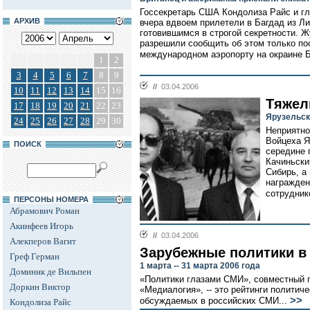
Госсекретарь США Кондолиза Райс и г
АРХИВ
вчера вдвоем прилетели в Багдад из Л
готовившимся в строгой секретности. 
разрешили сообщить об этом только по
международном аэропорту на окраине Б
1
2
3
4
5
6
7
8
9
//
03.04.2006
10
11
12
13
14
15
16
Тяжел
17
18
19
20
21
22
23
Ярузельск
24
25
26
27
28
29
30
Неприятно
Войцеха Я
ПОИСК
середине 
Качиньски
Сибирь, а
награжденн
сотрудник
ПЕРСОНЫ НОМЕРА
Абрамович Роман
Акинфеев Игорь
//
03.04.2006
Алекперов Вагит
Зарубежные политики в
Греф Герман
1 марта -- 31 марта 2006 года
Доминик де Вильпен
«Политики глазами СМИ», совместный п
Доркин Виктор
«Медиалогия», -- это рейтинги политич
>>
обсуждаемых в российских СМИ...
Кондолиза Райс