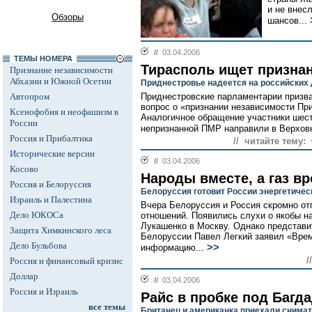
и не внес
Обзоры
шансов...
//
03.04.2006
ТЕМЫ НОМЕРА
Тирасполь ищет призна
Признание независимости
Абхазии и Южной Осетии
Приднестровье надеется на российских
Автопром
Приднестровские парламентарии призв
вопрос о «признании независимости Пр
Ксенофобия и неофашизм в
Аналогичное обращение участники шест
России
непризнанной ПМР направили в Верхов
Россия и Прибалтика
// читайте тему:
Исторические версии
//
03.04.2006
Косово
Народы вместе, а газ вр
Россия и Белоруссия
Белоруссия готовит России энергетиче
Израиль и Палестина
Вчера Белоруссия и Россия скромно о
Дело ЮКОСа
отношений. Появились слухи о якобы н
Лукашенко в Москву. Однако представи
Защита Химкинского леса
Белоруссии Павел Легкий заявил «Врем
Дело Бульбова
>>
информацию...
/
Россия и финансовый кризис
Доллар
//
03.04.2006
Россия и Израиль
Райс в пробке под Багд
все темы
Британец и американка приехали снимат