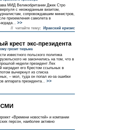
лава МИД Великобритании Джек Стро
иверпуля с неожиданным визитом,
Журналистам, сопровождавшим министров,
сле приземления самолета в
>>
агдада...
// читайте тему:
Иракский кризис
ый крест экс-президента
ому грозит тюрьма
сти известного польского политика
рузельского не закончились на том, что в
прошлой недели президент Лех
й наградил его Крестом ссыльных в
 потом вычеркнул из списка
ых, -- мол, туда он попал из-за ошибки
>>
ов аппарата президента...
 СМИ
роект «Времени новостей» и компании
еских персон, наиболее активно