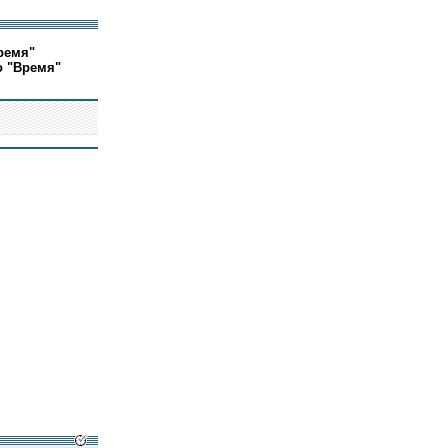
ремя"
о "Время"