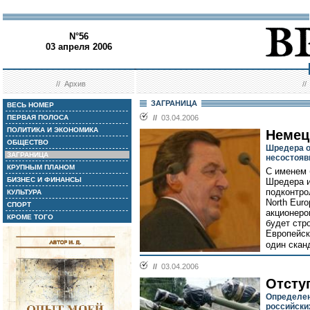
N°56
03 апреля 2006
//
Архив
/
ЗАГРАНИЦА
ВЕСЬ НОМЕР
ПЕРВАЯ ПОЛОСА
//
03.04.2006
ПОЛИТИКА И ЭКОНОМИКА
Немец
ОБЩЕСТВО
Шредера о
ЗАГРАНИЦА
несостояв
КРУПНЫМ ПЛАНОМ
С именем 
БИЗНЕС И ФИНАНСЫ
Шредера и
подконтро
КУЛЬТУРА
North Euro
СПОРТ
акционеро
КРОМЕ ТОГО
будет стр
Европейск
один скан
//
03.04.2006
Отсту
Определен
российски