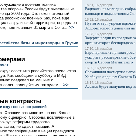
ослужащие и военная техника
18:51, 16 декабря
Радикальная молодежь собрал
тва обороны России будут выведены из
 конца 2008 года. Этот окончательный
площади в подмосковном Со
да российских военных баз, пока еще
18:32, 16 декабря
их на грузинской территории, определен
Путин отверг упреки адвокат
>>
ем, подписанным 31 марта в Сочи...
Ходорковского в давлении на 
17:58, 16 декабря
Задержан один из предполаг
организаторов беспорядков 
оссийские базы и миротворцы в Грузии
17:10, 16 декабря
Европарламент призвал росси
ускорить расследование обст
номерами
смерти Сергея Магнитского
ломат
16:35, 16 декабря
округ советника российского посольства
Саакашвили посмертно награ
дуа. Как сообщили в субботу в МИД
Холбрука орденом Святого Г
пломат следовал на машине с
16:14, 16 декабря
>>
ановлен полицейским патрулем...
Ассанж будет выпущен под з
ые контракты
и ждут новых потрясений
во Франции развивается по все более
ому сценарию. Стороны, вовлеченные в
вокруг реформы трудового
ельства, не сдают позиций. А
ное телеобращение к нации президента
ка Ширака, прозвучавшее в пятницу, так