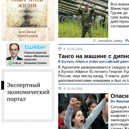
Все военн
Министерс
Грузии до
срок выво
действующ
соглашени
// читайте тему:
Р
//
03.04.2006
Танго на машине с дип
В Буэнос-Айресе избит российский дип
В Аргентине разворачивается скандал в
в Буэнос-Айресе 41-летнего Георгия То
России, еще месяц назад, 5 марта, ди
дипломатическими номерами и был ост
//
03.04.2006
Опасн
Во Франци
Ситуация 
драматичн
конфликт 
законодат
долгождан
страны Жа