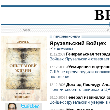
//
Архив
/
ПЕРСОНЫ НОМЕРА
Ярузельский Войцех
// Документы:
Генеральская тетрад
11.12.2009
Войцех Ярузельский отвергает
«Усмирение внутренн
17.12.2008
США не предупредили поляков
положения
Доклад Леониду Иль
12.12.2008
Поляки спорят о шпионах и Ц
Генерал извинился з
29.10.2008
Войцех Ярузельский уверен в 