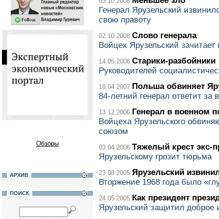
Меньшее зло
03.10.2008
Генерал Ярузельский извинилс
свою правоту
Слово генерала
02.10.2008
Войцех Ярузельский зачитает 
Старики-разбойники
14.05.2008
Руководителей социалистичес
Польша обвиняет Яр
18.04.2007
84-летний генерал ответит за 
Генерал в военном 
13.12.2006
Войцеха Ярузельского обвиня
союзом
Обзоры
Тяжелый крест экс-п
03.04.2006
Ярузельскому грозит тюрьма
Ярузельский извинил
23.08.2005
АРХИВ
Вторжение 1968 года было «гл
ПОИСК
Как президент прези
24.05.2005
Ярузельский защитил доброе 