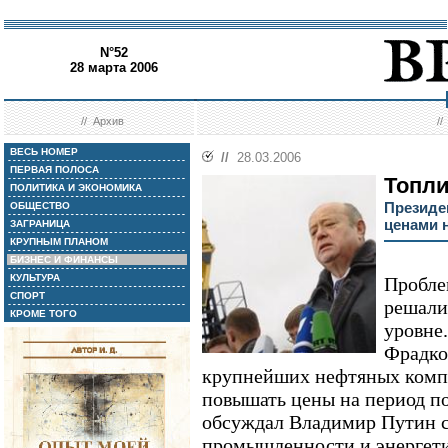
N°52
28 марта 2006
//
Архив
/
ВЕСЬ НОМЕР
//
28.03.2006
ПЕРВАЯ ПОЛОСА
Топл
ПОЛИТИКА И ЭКОНОМИКА
Президе
ОБЩЕСТВО
ценами 
ЗАГРАНИЦА
КРУПНЫМ ПЛАНОМ
БИЗНЕС И ФИНАНСЫ
КУЛЬТУРА
Пробле
СПОРТ
решали
КРОМЕ ТОГО
уровне
Фрадко
крупнейших нефтяных компа
повышать цены на период по
обсуждал Владимир Путин 
промышленности и энергети