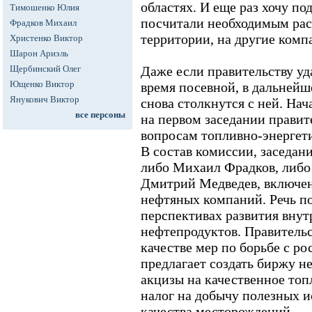
областях. И еще раз хочу по
Тимошенко Юлия
посчитали необходимым рас
Фрадков Михаил
территории, на другие комп
Христенко Виктор
Шарон Ариэль
Щербинский Олег
Даже если правительству уд
Ющенко Виктор
время посевной, в дальней
Янукович Виктор
снова столкнутся с ней. На
все персоны
на первом заседании прави
вопросам топливно-энергети
В состав комиссии, заседан
либо Михаил Фрадков, либо 
Дмитрий Медведев, включе
нефтяных компаний. Речь по
перспективах развития внут
нефтепродуктов. Правительст
качестве мер по борьбе с ро
предлагает создать биржу н
акцизы на качественное то
налог на добычу полезных и
качества месторождений.