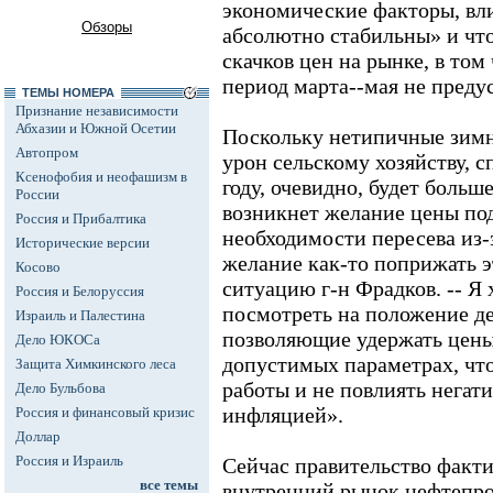
экономические факторы, вл
Обзоры
абсолютно стабильны» и чт
скачков цен на рынке, в том 
период марта--мая не преду
ТЕМЫ НОМЕРА
Признание независимости
Абхазии и Южной Осетии
Поскольку нетипичные зимн
Автопром
урон сельскому хозяйству, 
Ксенофобия и неофашизм в
году, очевидно, будет больш
России
возникнет желание цены под
Россия и Прибалтика
необходимости пересева из-
Исторические версии
желание как-то поприжать эт
Косово
ситуацию г-н Фрадков. -- Я
Россия и Белоруссия
посмотреть на положение де
Израиль и Палестина
позволяющие удержать цены
Дело ЮКОСа
допустимых параметрах, чт
Защита Химкинского леса
работы и не повлиять негат
Дело Бульбова
инфляцией».
Россия и финансовый кризис
Доллар
Россия и Израиль
Сейчас правительство факти
все темы
внутренний рынок нефтепро