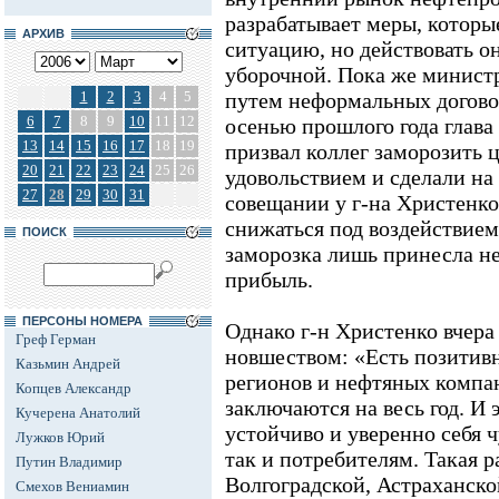
разрабатывает меры, котор
АРХИВ
ситуацию, но действовать о
уборочной. Пока же минист
1
2
3
4
5
путем неформальных догово
6
7
8
9
10
11
12
осенью прошлого года глав
13
14
15
16
17
18
19
призвал коллег заморозить ц
20
21
22
23
24
25
26
удовольствием и сделали на
27
28
29
30
31
совещании у г-на Христенко
снижаться под воздействием
ПОИСК
заморозка лишь принесла 
прибыль.
ПЕРСОНЫ НОМЕРА
Однако г-н Христенко вчера
Греф Герман
новшеством: «Есть позитив
Казьмин Андрей
регионов и нефтяных компан
Копцев Александр
заключаются на весь год. И 
Кучерена Анатолий
устойчиво и уверенно себя 
Лужков Юрий
так и потребителям. Такая р
Путин Владимир
Волгоградской, Астраханско
Смехов Вениамин