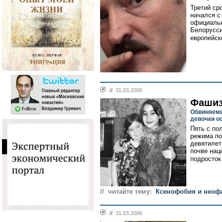
Третий ср
начался с
официальн
Белорусси
европейск
//
31.03.2006
Фашиз
Обвиняемы
девочки о
Пять с по
режима по
девятилет
почве нац
подросток
// читайте тему:
Ксенофобия и неоф
//
31.03.2006