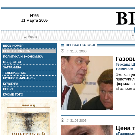
N°55
31 марта 2006
//
Архив
/
ПЕРВАЯ ПОЛОСА
ВЕСЬ НОМЕР
ПЕРВАЯ ПОЛОСА
//
31.03.2006
ПОЛИТИКА И ЭКОНОМИКА
Газов
ОБЩЕСТВО
Герхард Ш
ЗАГРАНИЦА
топливом
ТЕЛЕВИДЕНИЕ
Экс-канцл
БИЗНЕС И ФИНАНСЫ
приступил
формальны
КУЛЬТУРА
«Газпрома»
СПОРТ
КРОМЕ ТОГО
//
31.03.2006
Цена 
«Газпром»