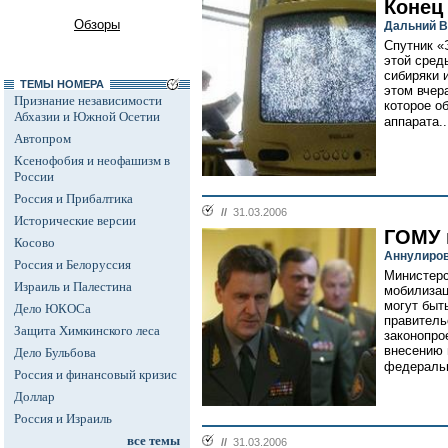
Конец
Обзоры
Дальний В
Спутник «
этой сред
сибиряки 
ТЕМЫ НОМЕРА
этом вчер
Признание независимости
которое о
Абхазии и Южной Осетии
аппарата..
Автопром
Ксенофобия и неофашизм в
России
Россия и Прибалтика
//
31.03.2006
Исторические версии
ГОМУ 
Косово
Аннулиров
Россия и Белоруссия
Министерс
Израиль и Палестина
мобилизац
могут быт
Дело ЮКОСа
правитель
Защита Химкинского леса
законопро
внесению 
Дело Бульбова
федеральн
Россия и финансовый кризис
Доллар
Россия и Израиль
все темы
//
31.03.2006