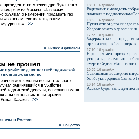
ок президентства Александра Лукашенко
18:51, 16 декабря
Радикальная молодежь собрал
 «подарка» из Москвы. «Газпром»
площади в подмосковном Со
о объявил о намерении продавать газ
и «по ценам, соответствующим
18:32, 16 декабря
>>
ому уровню»...
Путин отверг упреки адвокат
Ходорковского в давлении на 
17:58, 16 декабря
Задержан один из предполаг
организаторов беспорядков 
//
Бизнес и финансы
17:10, 16 декабря
Европарламент призвал росси
ускорить расследование обст
м не прошел
смерти Сергея Магнитского
16:35, 16 декабря
х в убийстве девятилетней таджикской
Саакашвили посмертно награ
судили за хулиганство
Холбрука орденом Святого Г
ловиной лет колонии воспитательного
16:14, 16 декабря
лучил обвинявшийся в убийстве
Ассанж будет выпущен под з
ней таджикской девочки, совершенном на
иональной ненависти, питерский
>>
 Роман Казаков...
ашизм в России
//
Общество