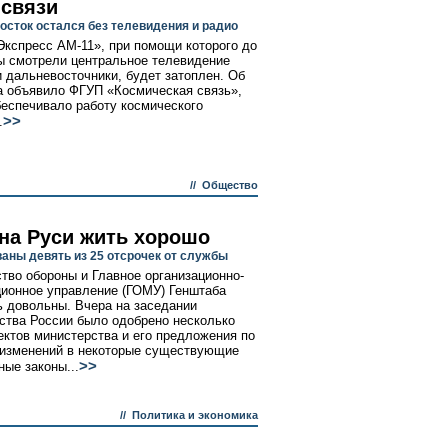
 связи
осток остался без телевидения и радио
Экспресс АМ-11», при помощи которого до
ы смотрели центральное телевидение
и дальневосточники, будет затоплен. Об
а объявило ФГУП «Космическая связь»,
беспечивало работу космического
>>
.
//
Общество
на Руси жить хорошо
аны девять из 25 отсрочек от службы
тво обороны и Главное организационно-
ионное управление (ГОМУ) Генштаба
ь довольны. Вчера на заседании
ства России было одобрено несколько
ектов министерства и его предложения по
изменений в некоторые существующие
>>
ые законы...
//
Политика и экономика