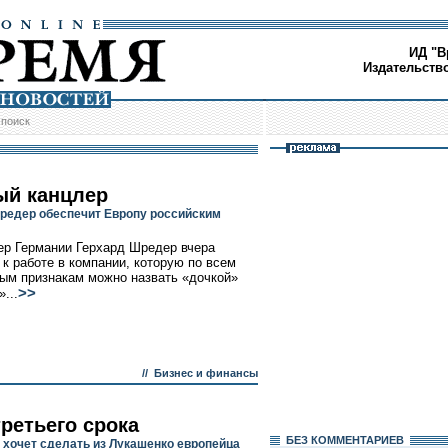
ИД "В
Издательств
/
поиск
ый канцлер
редер обеспечит Европу российским
ер Германии Герхард Шредер вчера
 к работе в компании, которую по всем
м признакам можно назвать «дочкой»
>>
...
//
Бизнес и финансы
третьего срока
БЕЗ КОМMЕНТАРИЕВ
 хочет сделать из Лукашенко европейца