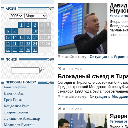
Давид
АРХИВ
Януко
Украина з
Вчера веч
1
2
3
4
5
Давидович
парламент
6
7
8
9
10
11
12
воскресень
13
14
15
16
17
18
19
20
21
22
23
24
25
26
27
28
29
30
31
// читайте тему:
Ситуация на Украин
ПОИСК
//
31.03.2006
Блокадный съезд в Тир
Сегодня в Тирасполе состоится 6-й съе
ПЕРСОНЫ НОМЕРА
Приднестровской Молдавской республи
Боос Георгий
сентября 1990 года была провозглашена
Вьюгин Олег
// читайте тему:
Ситуация в Молдави
Греф Герман
Кондолиза Райс
//
31.03.2006
Лавров Сергей
Ядерн
Лукашенко Александр
Тегеран о
Медведев Дмитрий
Вчера в Б