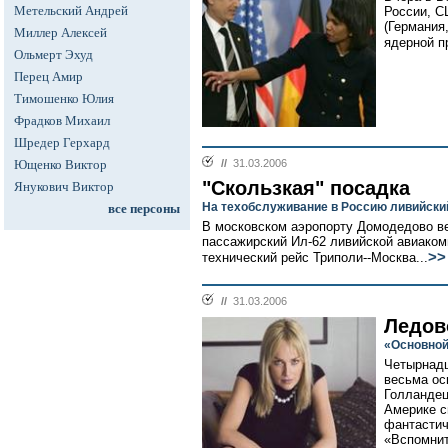
Метельский Андрей
России, С
(Германия
Миллер Алексей
ядерной п
Ольмерт Эхуд
Перец Амир
Тимошенко Юлия
Фрадков Михаил
Шредер Герхард
Ющенко Виктор
//
31.03.2006
"Скользкая" посадка
Янукович Виктор
На техобслуживание в Россию ливийски
все персоны
В московском аэропорту Домодедово в
пассажирский Ил-62 ливийской авиако
>>
технический рейс Триполи--Москва...
//
31.03.2006
Ледов
«Основной
Четырнадц
весьма ос
Голландец
Америке с
фантастич
«Вспомнит