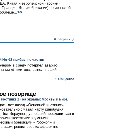
ША, Китая и европейской «тройки»
, Франция, Великобритании) по иранской
>>
роблеме...
//
Заграница
й Ил-62 прибыл по частям
ечером в среду потерпел аварию
мпании «Лимитед», выполнявший
//
Общество
ое позорище
 инстинкт 2» на экранах Москвы и мира
ать лет назад «Основной инстинкт»
новательно смазал карту кинобудня.
 Пол Верхувен, успевший прославиться в
воими жестокими и умными
ескими боевиками «Робокоп» и
ь все», решил весьма эффектно