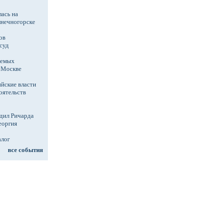
ась на
лнечногорске
ов
суд
аемых
в Москве
йские власти
оятельств
дил Ричарда
еоргия
алог
все события