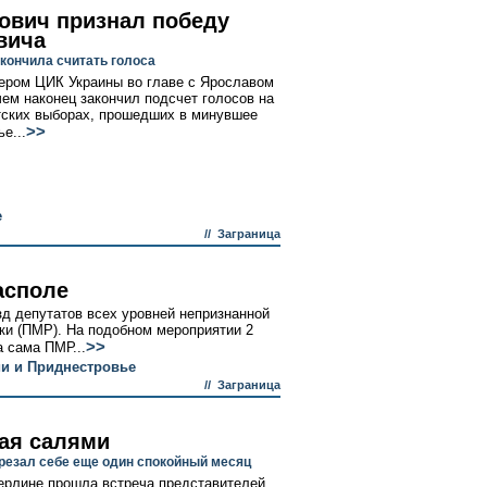
ович признал победу
вича
акончила считать голоса
ером ЦИК Украины во главе с Ярославом
ем наконец закончил подсчет голосов на
ских выборах, прошедших в минувшее
>>
е...
е
//
Заграница
асполе
зд депутатов всех уровней непризнанной
ки (ПМР). На подобном мероприятии 2
>>
 сама ПМР...
и и Приднестровье
//
Заграница
ая салями
трезал себе еще один спокойный месяц
ерлине прошла встреча представителей