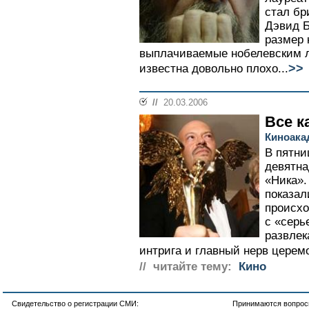
стал бр
Дэвид Б
размер 
выплачиваемые нобелевским л
>>
известна довольно плохо...
//
20.03.2006
Все к
Киноака
В пятни
девятна
«Ника».
показал
происхо
с «серь
развлек
интрига и главный нерв церемо
// читайте тему:
Кино
Свидетельство о регистрации СМИ:
Принимаются вопросы