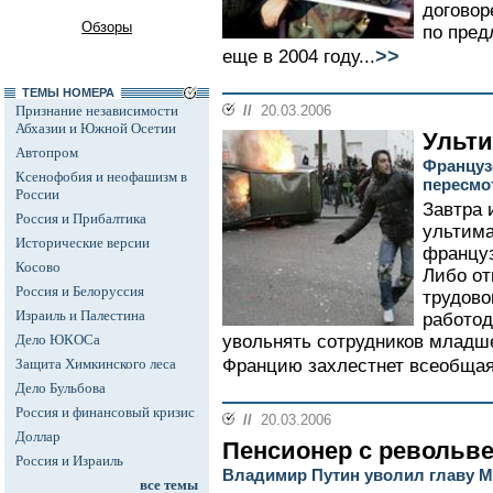
договор
Обзоры
по пред
>>
еще в 2004 году...
ТЕМЫ НОМЕРА
Признание независимости
//
20.03.2006
Абхазии и Южной Осетии
Ульти
Автопром
Француз
Ксенофобия и неофашизм в
пересмо
России
Завтра 
Россия и Прибалтика
ультим
Исторические версии
француз
Косово
Либо от
Россия и Белоруссия
трудово
Израиль и Палестина
работод
Дело ЮКОСа
увольнять сотрудников младше
Защита Химкинского леса
Францию захлестнет всеобщая 
Дело Бульбова
Россия и финансовый кризис
//
20.03.2006
Доллар
Пенсионер с револьв
Россия и Израиль
Владимир Путин уволил главу 
все темы