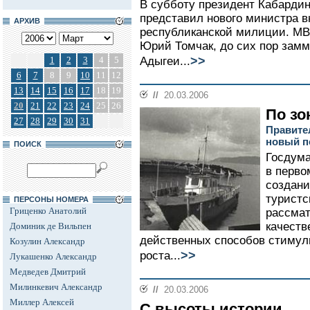
В субботу президент Кабардин
представил нового министра в
АРХИВ
республиканской милиции. МВ
Юрий Томчак, до сих пор замм
>>
1
2
3
4
5
Адыгеи...
6
7
8
9
10
11
12
13
14
15
16
17
18
19
//
20.03.2006
20
21
22
23
24
25
26
По зо
27
28
29
30
31
Правите
новый п
ПОИСК
Госдума
в перво
создани
туристс
ПЕРСОНЫ НОМЕРА
Гриценко Анатолий
рассмат
качеств
Доминик де Вильпен
действенных способов стимул
Козулин Александр
>>
роста...
Лукашенко Александр
Медведев Дмитрий
Милинкевич Александр
//
20.03.2006
Миллер Алексей
С высоты истории