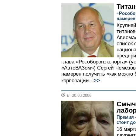
Титан
«Рособо
намерен
Крупней
титано
Ависма»
список 
национа
предпри
глава «Рособоронэкспорта» (у
«АвтоВАЗом») Сергей Чемезов 
намерен получить «как можно 
>>
корпорации...
//
20.03.2006
Смыч
лабо
Премия 
стоит д
16 март
лауреат