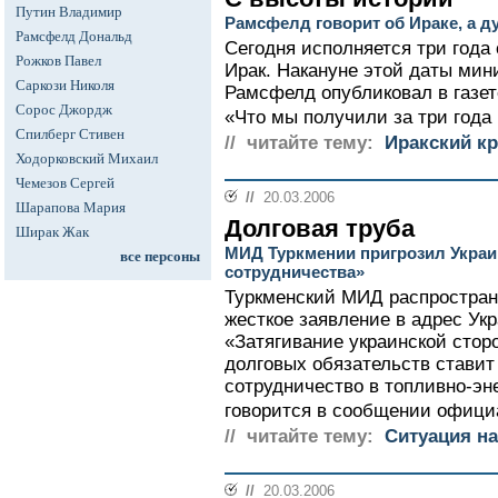
Путин Владимир
Рамсфелд говорит об Ираке, а д
Рамсфелд Дональд
Сегодня исполняется три года 
Рожков Павел
Ирак. Накануне этой даты ми
Саркози Николя
Рамсфелд опубликовал в газет
Сорос Джордж
«Что мы получили за три года 
Спилберг Стивен
// читайте тему:
Иракский кр
Ходорковский Михаил
Чемезов Сергей
//
20.03.2006
Шарапова Мария
Долговая труба
Ширак Жак
МИД Туркмении пригрозил Украи
все персоны
сотрудничества»
Туркменский МИД распростра
жесткое заявление в адрес Укр
«Затягивание украинской стор
долговых обязательств ставит
сотрудничество в топливно-эне
говорится в сообщении офици
// читайте тему:
Ситуация на
//
20.03.2006