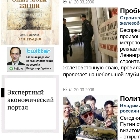
//
20.03.2006
Проб
Строите
железоб
Беспрец
произош
метропо
рекламн
Ленингр
строите
железобетонную сваю, пробила
пролегает на небольшой глубин
//
20.03.2006
Полит
Владими
россиян
Сегодня
Путин о
визитом
- откры