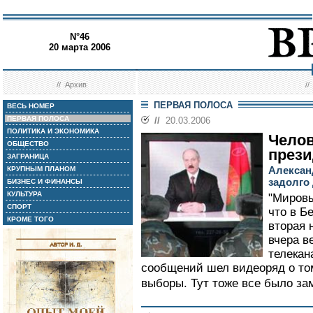
N°46
20 марта 2006
//
Архив
/
ПЕРВАЯ ПОЛОСА
ВЕСЬ НОМЕР
ПЕРВАЯ ПОЛОСА
//
20.03.2006
ПОЛИТИКА И ЭКОНОМИКА
Челов
ОБЩЕСТВО
прези
ЗАГРАНИЦА
Алексан
КРУПНЫМ ПЛАНОМ
задолго
БИЗНЕС И ФИНАНСЫ
КУЛЬТУРА
"Миров
СПОРТ
что в Б
КРОМЕ ТОГО
вторая 
вчера в
телекан
сообщений шел видеоряд о том
выборы. Тут тоже все было зам