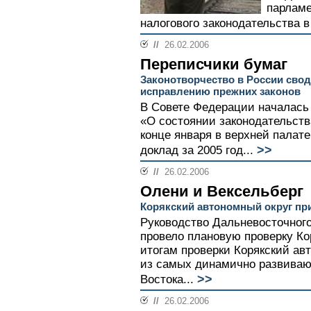
парламе
налогового законодательства в
//
26.02.2006
Переписчики бумаг
Законотворчество в России сво
исправлению прежних законов
В Совете Федерации началась
«О состоянии законодательств
конце января в верхней палат
>>
доклад за 2005 год...
//
26.02.2006
Олени и Вексельберг
Корякский автономный округ п
Руководство Дальневосточного
провело плановую проверку Кор
итогам проверки Корякский ав
из самых динамично развиваю
>>
Востока...
//
26.02.2006