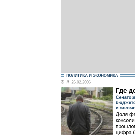
ПОЛИТИКА И ЭКОНОМИКА
//
26.02.2006
Где д
Сенатор
бюджето
и желез
Доля фе
консоли
прошлом
цифра б