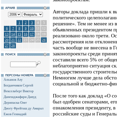
АРХИВ
Авторы доклада пришли к вы
политического целеполагани
1
2
3
4
5
решение». Тем не менее из в
6
7
8
9
10
11
12
объявленных президентом п
13
14
15
16
17
18
19
реализовано около трети. О
20
21
22
23
24
25
26
рассмотрения или отклонен
27
28
часть вообще не внесена в 
законопроекты среди приня
ПОИСК
составили всего 5% от обще
неблагоприятно ситуация ск
государственного строитель
ПЕРСОНЫ НОМЕРА
Немногим лучше дела обсто
Алханов Алу
социальной и бюджетно-фин
Богданчиков Сергей
Вексельберг Виктор
После того как доклад «О с
Данешджафари Давуд
был одобрен сенаторами, его
Дерипаска Олег
ознакомления президенту, в 
Диогу Фрейташ ду Амарал
российские суды и Генераль
Ежов Геннадий