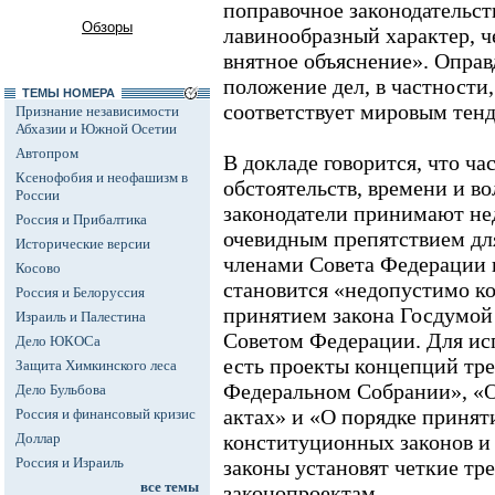
поправочное законодательст
Обзоры
лавинообразный характер, ч
внятное объяснение». Оправ
положение дел, в частности,
ТЕМЫ НОМЕРА
соответствует мировым тен
Признание независимости
Абхазии и Южной Осетии
Автопром
В докладе говорится, что ча
Ксенофобия и неофашизм в
обстоятельств, времени и в
России
законодатели принимают не
Россия и Прибалтика
очевидным препятствием дл
Исторические версии
членами Совета Федерации
Косово
становится «недопустимо к
Россия и Белоруссия
принятием закона Госдумой
Израиль и Палестина
Советом Федерации. Для ис
Дело ЮКОСа
есть проекты концепций тре
Защита Химкинского леса
Федеральном Собрании», «
Дело Бульбова
актах» и «О порядке приня
Россия и финансовый кризис
Доллар
конституционных законов и
Россия и Израиль
законы установят четкие тр
все темы
законопроектам.