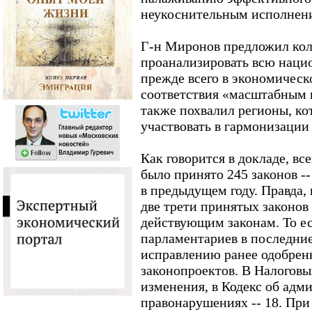
неукоснительным исполнени
Г-н Миронов предложил кол
проанализировать всю наци
прежде всего в экономическ
соответствия «масштабным 
также похвалил регионы, ко
участвовать в гармонизации 
Как говорится в докладе, вс
было принято 245 законов --
в предыдущем году. Правда, в
две трети принятых законов
действующим законам. То ес
парламентариев в последние
исправлению ранее одобре
законопроектов. В Налоговы
изменения, в Кодекс об адм
правонарушениях -- 18. При