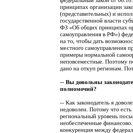
федеральный закон от 06.10
принципах организации зак
(представительных) и испо
государственной власти суб
ФЗ «Об общих принципах о
самоуправления в РФ») фед
на то, чтобы дать возможно
местного самоуправления п
примеры нормальной самоор
неповсеместные. Поэтому п
дано на откуп регионам. По
-- Вы довольны законода
полномочий?
-- Как законодатель я довол
недоволен. Потому что есть 
региональный уровень посы
необеспеченные финансово.
конкуренция между федера