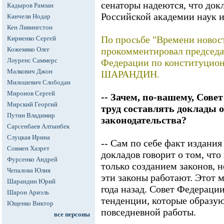
сенаторы надеются, что докл
Кадыров Рамзан
Российской академии наук 
Канчели Нодар
Кен Ливингстон
По просьбе "Времени новос
Кириенко Сергей
Кожемяко Олег
прокомментировал председа
Лоуренс Саммерс
Федерации по конституцио
Малкович Джон
ШАРАНДИН.
Милошевич Слободан
Миронов Сергей
-- Зачем, по-вашему, Сове
Мирский Георгий
труд составлять доклады 
Путин Владимир
законодательства?
Сарсенбаев Алтынбек
Слуцкая Ирина
-- Сам по себе факт издани
Совмен Хазрет
докладов говорит о том, что
Фурсенко Андрей
только созданием законов, н
Чепалова Юлия
эти законы работают. Этот 
Шарандин Юрий
года назад. Совет Федераци
Шарон Ариэль
тенденции, которые образую
Ющенко Виктор
повседневной работы.
все персоны