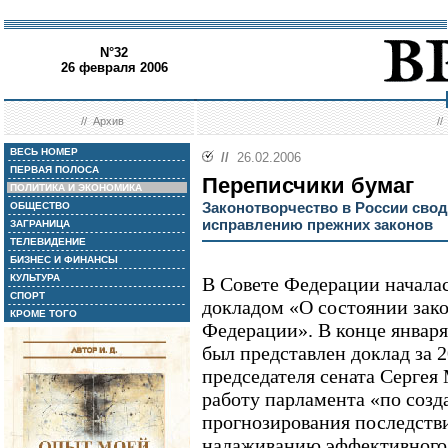
N°32
26 февраля 2006
//
Архив
/
ВЕСЬ НОМЕР
//
26.02.2006
ПЕРВАЯ ПОЛОСА
Переписчики бумаг
ПОЛИТИКА И ЭКОНОМИКА
Законотворчество в России сво
ОБЩЕСТВО
исправлению прежних законов
ЗАГРАНИЦА
ТЕЛЕВИДЕНИЕ
БИЗНЕС И ФИНАНСЫ
КУЛЬТУРА
В Совете Федерации началас
СПОРТ
докладом «О состоянии зако
КРОМЕ ТОГО
Федерации». В конце января
был представлен доклад за 2
председателя сената Сергея
работу парламента «по соз
прогнозирования последст
налаживанию эффективного 