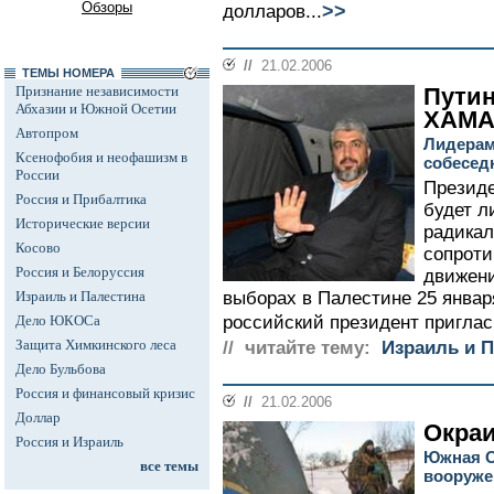
Обзоры
>>
долларов...
//
21.02.2006
ТЕМЫ НОМЕРА
Признание независимости
Путин
Абхазии и Южной Осетии
ХАМА
Автопром
Лидерам
Ксенофобия и неофашизм в
собесед
России
Президе
Россия и Прибалтика
будет л
Исторические версии
радикал
Косово
сопроти
Россия и Белоруссия
движени
Израиль и Палестина
выборах в Палестине 25 января
Дело ЮКОСа
российский президент пригласи
Защита Химкинского леса
// читайте тему:
Израиль и 
Дело Бульбова
Россия и финансовый кризис
//
21.02.2006
Доллар
Окраи
Россия и Израиль
Южная О
все темы
вооруже