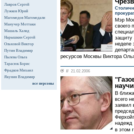
Чрез
Лавров Сергей
Столичн
Лужков Юрий
прокура
Магомедов Магомедали
Мэр Мос
Манучер Моттаки
своего 
Машаль Халид
специал
Нарышкин Сергей
защиту 
неделе 
Ольховой Виктор
департа
Путин Владимир
ресурсов Москвы Виктора Ольх
Пылева Ольга
Тарасюк Борис
Фрадков Михаил
//
21.02.2006
Якунин Владимир
"Газо
все персоны
научи
В ближа
всего н
заявил 
председ
Ферхойг
надежд 
в этом г