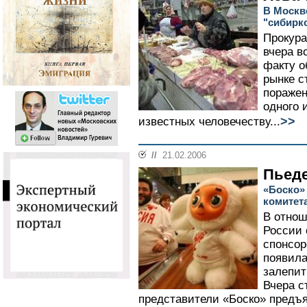
В Москв
"сибирк
Прокура
вчера в
факту о
рынке с
поражен
одного 
>>
известных человечеству...
//
21.02.2006
Пьеде
«Боско»
комитет
В отнош
России 
спонсор
появила
залепит
Вчера с
представители «Боско» предъ