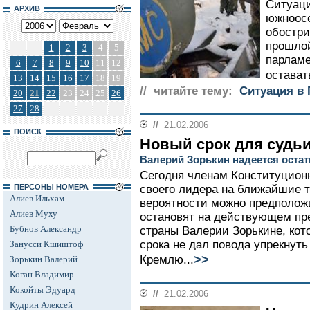
Ситуаци
АРХИВ
южноосе
обостри
прошлой
1
2
3
4
5
парламе
6
7
8
9
10
11
12
остават
13
14
15
16
17
18
19
// читайте тему:
Ситуация в 
20
21
22
23
24
25
26
27
28
//
21.02.2006
ПОИСК
Новый срок для судь
Валерий Зорькин надеется остат
Сегодня членам Конституционн
ПЕРСОНЫ НОМЕРА
своего лидера на ближайшие т
Алиев Ильхам
вероятности можно предположи
Алиев Муху
остановят на действующем пр
Бубнов Александр
страны Валерии Зорькине, ко
срока не дал повода упрекнуть
Занусси Кшиштоф
>>
Кремлю...
Зорькин Валерий
Коган Владимир
Кокойты Эдуард
//
21.02.2006
Кудрин Алексей