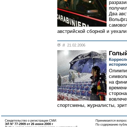
разрази
получил
Два авс
Вольфга
самовол
австрийской сборной и уехали 
//
21.02.2006
Голый
Корреспо
истори
Олимпи
символи
на фини
времени
сторона
вовлече
спортсмены, журналисты, зрит
Свидетельство о регистрации СМИ:
Принимаются вопросы
ЭЛ N° 77-2909 от 26 июня 2000 г
По содержанию публ