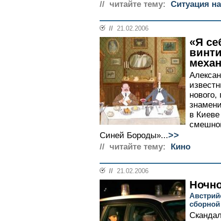
// читайте тему:
Ситуация на
//
21.02.2006
«Я се
винти
механ
Алексан
известн
нового,
знамени
в Киеве
смешно
>>
Синей Бороды»...
// читайте тему:
Кино
//
21.02.2006
Ночно
Австрий
сборной
Скандал