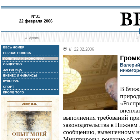
N°31
22 февраля 2006
//
Архив
/
ВЕСЬ НОМЕР
//
22.02.2006
ПЕРВАЯ ПОЛОСА
Громк
ПОЛИТИКА И ЭКОНОМИКА
Валерий
ОБЩЕСТВО
нижегор
ЗАГРАНИЦА
БИЗНЕС И ФИНАНСЫ
КУЛЬТУРА
СПОРТ
В ближ
КРОМЕ ТОГО
природ
«Роспр
внепла
выполнения требований при
законодательства в Нижнем 
сообщению, вывешенному н
Минприроды, решение об эт