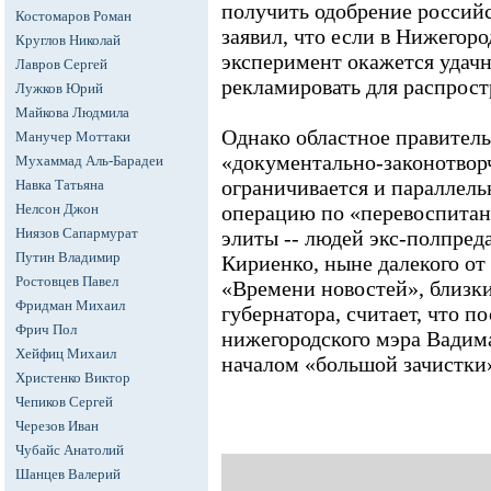
получить одобрение российс
Костомаров Роман
заявил, что если в Нижегор
Круглов Николай
эксперимент окажется удачн
Лавров Сергей
рекламировать для распрост
Лужков Юрий
Майкова Людмила
Однако областное правительс
Манучер Моттаки
«документально-законотвор
Мухаммад Аль-Барадеи
ограничивается и параллел
Навка Татьяна
Нелсон Джон
операцию по «перевоспитан
Ниязов Сапармурат
элиты -- людей экс-полпред
Путин Владимир
Кириенко, ныне далекого от
Ростовцев Павел
«Времени новостей», близк
Фридман Михаил
губернатора, считает, что 
Фрич Пол
нижегородского мэра Вадим
Хейфиц Михаил
началом «большой зачистки
Христенко Виктор
Чепиков Сергей
Черезов Иван
Чубайс Анатолий
Шанцев Валерий