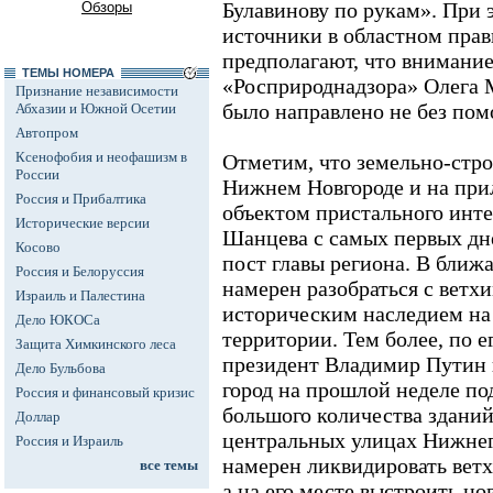
Булавинову по рукам». При
Обзоры
источники в областном прав
предполагают, что внимание
ТЕМЫ НОМЕРА
«Росприроднадзора» Олега 
Признание независимости
было направлено не без пом
Абхазии и Южной Осетии
Автопром
Ксенофобия и неофашизм в
Отметим, что земельно-стро
России
Нижнем Новгороде и на при
Россия и Прибалтика
объектом пристального инте
Исторические версии
Шанцева с самых первых дне
Косово
пост главы региона. В ближ
Россия и Белоруссия
намерен разобраться с ветх
Израиль и Палестина
историческим наследием на 
Дело ЮКОСа
территории. Тем более, по е
Защита Химкинского леса
президент Владимир Путин в
Дело Бульбова
город на прошлой неделе по
Россия и финансовый кризис
большого количества зданий
Доллар
центральных улицах Нижнег
Россия и Израиль
намерен ликвидировать ветхи
все темы
а на его месте выстроить но