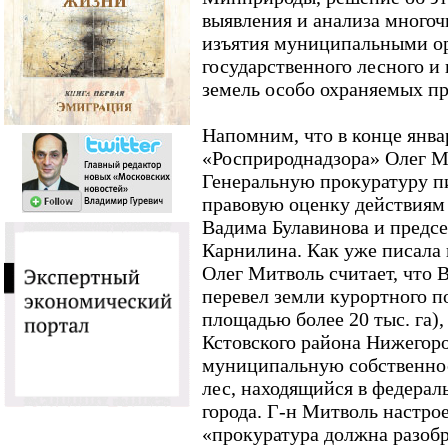
выявления и анализа много
изъятия муниципальными ор
государственного лесного и 
земель особо охраняемых п
Напомним, что в конце янва
«Росприроднадзора» Олег М
Генеральную прокуратуру пи
правовую оценку действиям
Вадима Булавинова и предс
Карнилина. Как уже писала 
Олег Митволь считает, что 
перевел земли курортного п
площадью более 20 тыс. га),
Кстовского района Нижегоро
муниципальную собственнос
лес, находящийся в федерал
города. Г-н Митволь настро
«прокуратура должна разобр