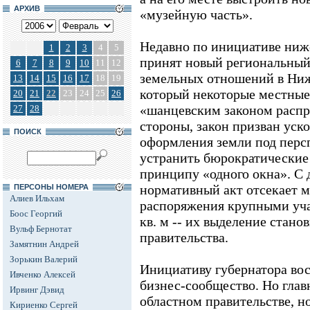
АРХИВ
«музейную часть».
Недавно по инициативе ниже
1
2
3
4
5
принят новый региональный
6
7
8
9
10
11
12
земельных отношений в Ниж
13
14
15
16
17
18
19
который некоторые местные
20
21
22
23
24
25
26
«шанцевским законом распр
27
28
стороны, закон призван уск
ПОИСК
оформления земли под перс
устранить бюрократические 
принципу «одного окна». С 
нормативный акт отсекает 
ПЕРСОНЫ НОМЕРА
Алиев Ильхам
распоряжения крупными уч
Боос Георгий
кв. м -- их выделение стано
Вульф Бернотат
правительства.
Замятнин Андрей
Зорькин Валерий
Инициативу губернатора во
Ивченко Алексей
бизнес-сообщество. Но глав
Ирвинг Дэвид
областном правительстве, н
Кириенко Сергей