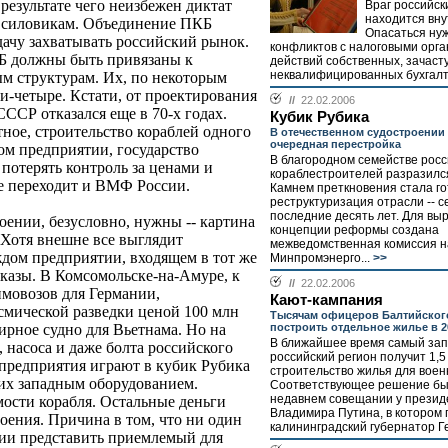
результате чего неизбежен диктат
Враг российск
находится вну
- силовикам. Объединение ПКБ
Опасаться нуж
дачу захватывать российский рынок.
конфликтов с налоговыми орга
Б должны быть привязаны к
действий собственных, зачаст
неквалифицированных бухгалте
м структурам. Их, по некоторым
и-четыре. Кстати, от проектирования
//
22.02.2006
ССР отказался еще в 70-х годах.
Кубик Рубика
ное, строительство кораблей одного
В отечественном судостроении 
очередная перестройка
ном предприятии, государство
В благородном семействе росс
 потерять контроль за ценами и
кораблестроителей разразился
ме переходит и ВМФ России.
Камнем преткновения стала г
реструктуризация отрасли -- с
последние десять лет. Для вы
оении, безусловно, нужны -- картина
концепции реформы создана
 Хотя внешне все выглядит
межведомственная комиссия н
ждом предприятии, входящем в тот же
Минпромэнерго...
>>
казы. В Комсомольске-на-Амуре, к
//
22.02.2006
имовозов для Германии,
Кают-кампания
йсмической разведки ценой 100 млн
Тысячам офицеров Балтийског
построить отдельное жилье в 2
ирное судно для Вьетнама. Но на
В ближайшее время самый за
, насоса и даже болта российского
российский регион получит 1,5
 предприятия играют в кубик Рубика
строительство жилья для вое
 их западным оборудованием.
Соответствующее решение бы
недавнем совещании у презид
имости корабля. Остальные деньги
Владимира Путина, в котором 
роения. Причина в том, что ни один
калининградский губернатор Ге
нии представить приемлемый для