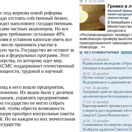
//
22.02.2006
Громко в л
Валерий Шанц
: под жернова новой реформы
нижегородску
надо отстоять собственный бизнес.
землеотвода
В ближайшее 
видит наполовину государственным.
Министерство
есами частных акционеров. Но все
ресурсов и
орое требование: остальные 49%
«Росприроднадзор» проведут
комплексную проверку выполн
ям в уставном капитале иметь все
природоохранного законодате
 могли принимать участие в
Новгороде...
>>
ую часть. Государство же оставит за
БЕЗ КОМMЕНТАРИЕВ
аза и федеральных программ. Этот
18:51, 16 декабря
нерства, по которому идет мир.
Радикальная молодежь собрал
 КСМС поддерживает отечественный
площади в подмосковном Со
мощности, трудовой и научный
18:32, 16 декабря
Путин отверг упреки адвокат
Ходорковского в давлении на 
зад в него вошли предприятия,
17:58, 16 декабря
Задержан один из предполаг
ложении. Их акции были у десятков
организаторов беспорядков 
транцев, управлять предприятиями
17:10, 16 декабря
е государство не могло собрать
Европарламент призвал росси
ций, чтобы обрести возможность
ускорить расследование обст
онцерн приобрел контрольные пакеты
смерти Сергея Магнитского
й. Но на каждом из них значительная
16:35, 16 декабря
сударству.
Саакашвили посмертно награ
Холбрука орденом Святого Г