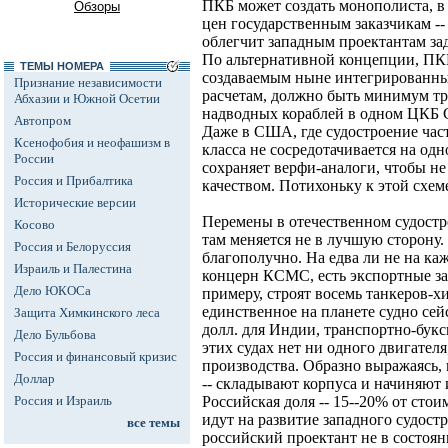
ПКБ может создать монополиста, в 
Обзоры
цен государственным заказчикам -
облегчит западным проектантам за
По альтернативной концепции, ПК
ТЕМЫ НОМЕРА
создаваемым ныне интегрированны
Признание независимости
расчетам, должно быть минимум тр
Абхазии и Южной Осетии
надводных кораблей в одном ЦКБ С
Автопром
Даже в США, где судостроение част
Ксенофобия и неофашизм в
класса не сосредотачивается на од
России
сохраняет верфи-аналоги, чтобы не
Россия и Прибалтика
качеством. Потихоньку к этой схе
Исторические версии
Перемены в отечественном судостр
Косово
там меняется не в лучшую сторону.
Россия и Белоруссия
благополучно. На едва ли не на ка
Израиль и Палестина
концерн КСМС, есть экспортные за
Дело ЮКОСа
примеру, строят восемь танкеров-х
единственное на планете судно се
Защита Химкинского леса
долл. для Индии, транспортно-букс
Дело Бульбова
этих судах нет ни одного двигателя
Россия и финансовый кризис
производства. Образно выражаясь,
Доллар
-- складывают корпуса и начиняют
Россия и Израиль
Российская доля -- 15--20% от сто
идут на развитие западного судост
все темы
российский проектант не в состоя