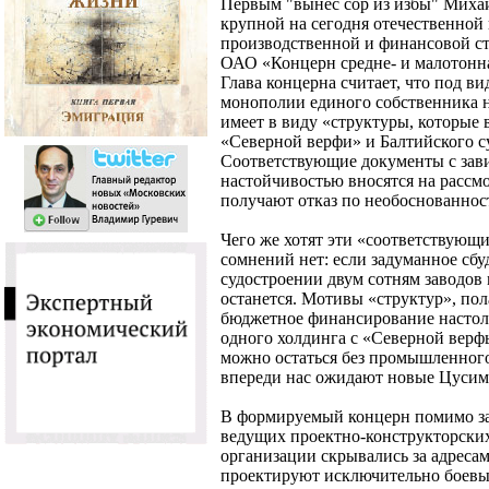
Первым "вынес сор из избы" Миха
крупной на сегодня отечественной
производственной и финансовой стр
ОАО «Концерн средне- и малотонн
Глава концерна считает, что под 
монополии единого собственника 
имеет в виду «структуры, которые
«Северной верфи» и Балтийского с
Соответствующие документы с зав
настойчивостью вносятся на рассмо
получают отказ по необоснованност
Чего же хотят эти «соответствую
сомнений нет: если задуманное сбу
судостроении двум сотням заводов
останется. Мотивы «структур», пол
бюджетное финансирование настоль
одного холдинга с «Северной верфь
можно остаться без промышленного
впереди нас ожидают новые Цусим
В формируемый концерн помимо з
ведущих проектно-конструкторских
организации скрывались за адреса
проектируют исключительно боевы