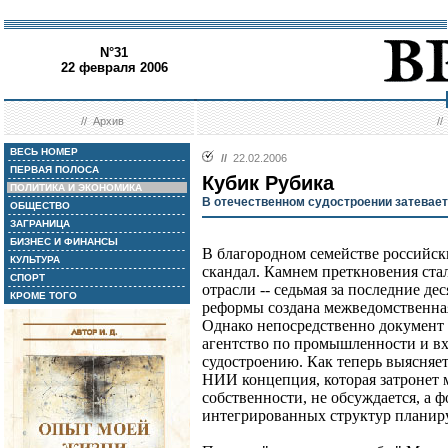
N°31
22 февраля 2006
//
Архив
/
ВЕСЬ НОМЕР
//
22.02.2006
ПЕРВАЯ ПОЛОСА
Кубик Рубика
ПОЛИТИКА И ЭКОНОМИКА
В отечественном судостроении затевает
ОБЩЕСТВО
ЗАГРАНИЦА
БИЗНЕС И ФИНАНСЫ
В благородном семействе российск
КУЛЬТУРА
скандал. Камнем преткновения ста
СПОРТ
отрасли -- седьмая за последние де
КРОМЕ ТОГО
реформы создана межведомственна
Однако непосредственно документ 
агентство по промышленности и вх
судостроению. Как теперь выясняе
НИИ концепция, которая затронет
собственности, не обсуждается, а
интегрированных структур планиру