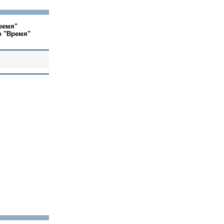
ремя"
о "Время"