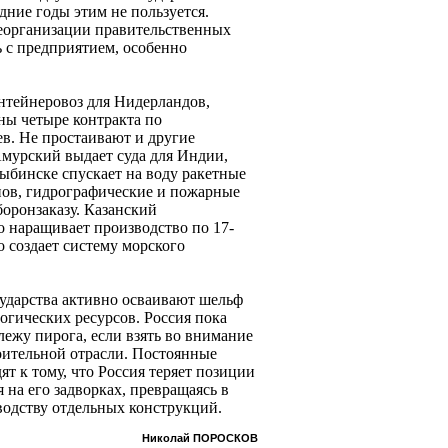
дние годы этим не пользуется.
реорганизации правительственных
ь с предприятием, особенно
онтейнеровоз для Нидерландов,
ны четыре контракта по
ев. Не простаивают и другие
мурский выдает суда для Индии,
ыбинске спускает на воду ракетные
пов, гидрографические и пожарные
боронзаказу. Казанский
о наращивает производство по 17-
о создает систему морского
осударства активно осваивают шельф
огических ресурсов. Россия пока
ележу пирога, если взять во внимание
оительной отрасли. Постоянные
т к тому, что Россия теряет позиции
 на его задворках, превращаясь в
одству отдельных конструкций.
Николай ПОРОСКОВ