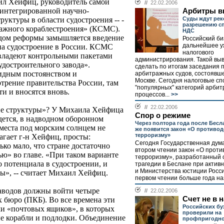
ил Хейфиц, руководитель самой
//
22.02.2006
 интегрированной научно-
Арбитры в
Суды ждут ре
уктуры в области судостроения -- -
разрешению сп
ажного кораблестроения» (КСМС).
НДС
видом реформы замышляется введение
Российский би
дальнейшее у
на судостроение в России. КСМС
налогового
 владеют контрольными пакетами
администрирования. Такой вы
удостроительного завода».
сделать по итогам заседания
идным постоянством и
арбитражных судов, состоявше
Москве. Сегодня налоговые спо
трение правительства России, там
"популярных" категорий арби
и и вносятся вновь.
процессов...
>>
//
22.02.2006
щие структуры»? У Михаила Хейфица
Спор о режиме
дется, в надводном оборонном
Через полтора года после Бесл
 места под морским солнцем не
же появится закон «О противо
терроризму»
агает г-н Хейфиц, просты:
Сегодня Государственная дум
ко мало, что стране достаточно
втором чтении закон «О проти
ю» во главе. «При таком варианте
терроризму», разработанный 
 потенциала в судостроении, и
трагедии в Беслане при актив
и Министерства юстиции Росси
ы», -- считает Михаил Хейфиц.
первом чтении больше года наз
аводов должны войти четыре
//
22.02.2006
Счет не в 
 бюро (ПКБ). Во все времена эти
Российских бу
ми «почтовых ящиков», в которых
проверили на
е корабли и подлодки. Объединение
профпригодно