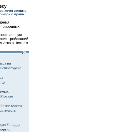
есу
ев хочет лишить
ю мэрию права
время
 природных
 внеплановую
ения требований
льства в Нижнем
ась на
лнечногорске
ов
суд
аемых
в Москве
йские власти
оятельств
дил Ричарда
еоргия