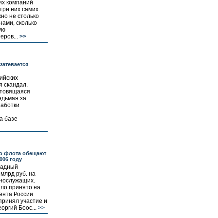
их компаний
три них самих.
но не столько
нами, сколько
ую
ров...
>>
затевается
ийских
 скандал.
отовящаяся
едьмая за
работки
а базе
о флота обещают
006 году
падный
 млрд руб. на
ннослужащих.
ло принято на
ента России
принял участие и
оргий Боос...
>>