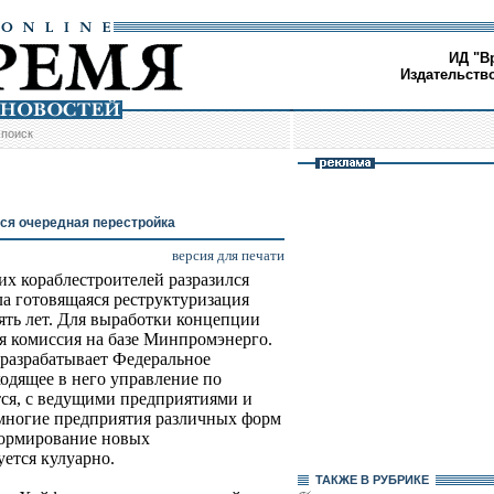
ИД "В
Издательств
/
поиск
ся очередная перестройка
версия для печати
их кораблестроителей разразился
ла готовящаяся реструктуризация
сять лет. Для выработки концепции
я комиссия на базе Минпромэнерго.
разрабатывает Федеральное
одящее в него управление по
тся, с ведущими предприятиями и
 многие предприятия различных форм
 формирование новых
ется кулуарно.
ТАКЖЕ В РУБРИКЕ