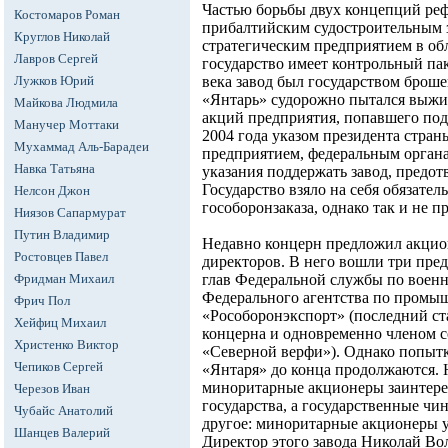
Частью борьбы двух концепций реф
Костомаров Роман
прибалтийским судостроительным 
Круглов Николай
стратегическим предприятием в обл
Лавров Сергей
государство имеет контрольный пак
Лужков Юрий
века завод был государством броше
«Янтарь» судорожно пытался выжи
Майкова Людмила
акций предприятия, попавшего под
Манучер Моттаки
2004 года указом президента стран
Мухаммад Аль-Барадеи
предприятием, федеральным орган
Навка Татьяна
указания поддержать завод, предот
Государство взяло на себя обязател
Нелсон Джон
гособоронзаказа, однако так и не 
Ниязов Сапармурат
Путин Владимир
Недавно концерн предложил акцио
Ростовцев Павел
директоров. В него вошли три пред
Фридман Михаил
глав Федеральной службы по военн
Федерального агентства по пром
Фрич Пол
«Рособоронэкспорт» (последний ст
Хейфиц Михаил
концерна и одновременно членом со
Христенко Виктор
«Северной верфи»). Однако попытк
Чепиков Сергей
«Янтаря» до конца продолжаются. 
миноритарные акционеры заинтере
Черезов Иван
государства, а государственные чи
Чубайс Анатолий
другое: миноритарные акционеры у
Шанцев Валерий
Директор этого завода Николай Вол