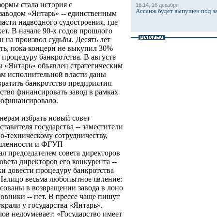
ормы стала история с
16:14, 16 декабря
Ассанж будет выпущен под з
заводом «Янтарь» -- единственным
асти надводного судостроения, где
ет. В начале 90-х годов прошлого
н на произвол судьбы. Десять лет
ть, пока концерн не выкупил 30%
 процедуру банкротства. В августе
ы «Янтарь» объявлен стратегическим
ам исполнительной власти даны
вратить банкротство предприятия.
ьство финансировать завод в рамках
профинансировало.
нерам избрать новый совет
ставителя государства -- заместители
о-техническому сотрудничеству,
ышленности и ФГУП
ал председателем совета директоров
вета директоров его конкурента --
и довести процедуру банкротства
Налицо весьма любопытное явление:
сованы в возвращении завода в лоно
новники -- нет. В прессе чаще пишут
крали у государства «Янтарь».
ов недоумевает: «Государство имеет