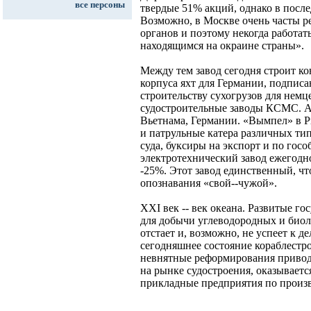
все персоны
твердые 51% акций, однако в после
Возможно, в Москве очень часты 
органов и поэтому некогда работат
находящимся на окраине страны».
Между тем завод сегодня строит к
корпуса яхт для Германии, подписа
строительству сухогрузов для немц
судостроительные заводы КСМС. А
Вьетнама, Германии. «Вымпел» в Р
и патрульные катера различных ти
суда, буксиры на экспорт и по госо
электротехнический завод ежегодн
-25%. Этот завод единственный, чт
опознавания «свой--чужой».
ХХI век -- век океана. Развитые г
для добычи углеводородных и биол
отстает и, возможно, не успеет к д
сегодняшнее состояние кораблестр
невнятные реформирования приводя
на рынке судостроения, оказывается
прикладные предприятия по произв