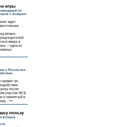
не игры
комендаций по
оров о возврате
знес ждет
жесточение
вод можно
 председателей
гося вчера в
ры -- одна из
тражных
ана у России все
действии
а примет во
водействии
сразу после
ном участии ФСБ
и и принятый в
ад...
>>
нашу пользу
хгалтеров
сть