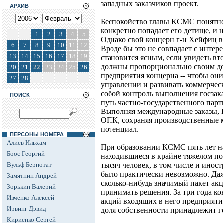
западных заказчиков проект.
АРХИВ
Беспокойство главы КСМС понятно
конкретно попадает его детище, и 
1
2
3
4
5
Однако свой концерн г-н Хейфиц 
6
7
8
9
10
11
12
Вроде бы это не совпадает с интер
13
14
15
16
17
18
19
становится ясным, если увидеть вт
должны пропорционально своим дол
20
21
22
23
24
25
26
предприятия концерна -- чтобы они
27
28
управлении и развивать коммерческ
собой контроль выполнения госзак
ПОИСК
путь частно-государственного парт
Выполняя международные заказы,
ОПК, сохраняя производственные 
потенциал.
ПЕРСОНЫ НОМЕРА
Алиев Ильхам
При образовании КСМС пять лет на
Боос Георгий
находившиеся в крайне тяжелом по
Вульф Бернотат
тысяч человек, в том числе и инос
было практически невозможно. Даж
Замятнин Андрей
сколько-нибудь значимый пакет ак
Зорькин Валерий
принимать решения. За три года к
Ивченко Алексей
акций входящих в него предприяти
Ирвинг Дэвид
доля собственности принадлежит го
Кириенко Сергей