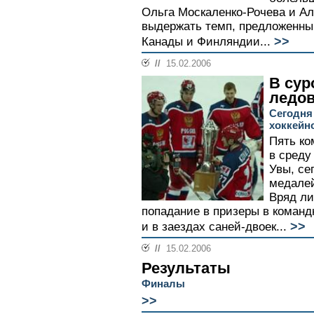
Ольга Москаленко-Рочева и Ал
выдержать темп, предложенны
>>
Канады и Финляндии...
//
15.02.2006
В сур
ледов
Сегодня
хоккейн
Пять ко
в среду
Увы, се
медалей
Вряд ли
попадание в призеры в коман
>>
и в заездах саней-двоек...
//
15.02.2006
Результаты
Финалы
>>