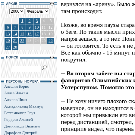
вернулся на «арену». Было 
АРХИВ
там происходит.
1
2
3
4
5
Позже, во время паузы стар
6
7
8
9
10
11
12
о беге. Но такие мысли прих
13
14
15
16
17
18
19
напрягаешься, а то нет. По
20
21
22
23
24
25
26
-- он готовится. То есть я н
27
28
Все как обычно - 15 минут 
ПОИСК
покрутил.
-- Во втором забеге вы ста
фаворитов Олимпийских 
ПЕРСОНЫ НОМЕРА
Уотерспуном. Помогло эт
Алешин Борис
Алиев Ильхам
Алыпов Иван
-- Не хочу ничего плохого с
Ахмадинежад Махмуд
наверное, он не находится в
Геттемюллер Роуз
которой мы привыкли его ви
Гордеев Алексей
перед дистанцией, смотрел, 
Доминик де Вильпен
принципе видел, что парень 
Дорофеев Дмитрий