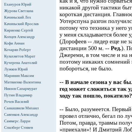
как и я, что нужно сорваться
Ехануров Юрий
никакой другой тактики быт
Журова Светлана
короткая дистанция. Главное
Качиньский Лех
Уотерспуна разгон получилс
Качиньский Ярослав
потому что техника у него у
Кириенко Сергей
у меня складывается более у
Копцев Александр
(Дорофеев -- лидер еще не 
Кофи Аннан
дистанции 500 м. --
Ред.
). 
Кочарян Роберт
Джереми, в том числе и на 
Кулахметов Марат
поэтому никаких сомнений в
Кучерена Анатолий
побороться, не было.
Лужков Юрий
Маринин Максим
-- В начале сезона у вас б
Матвиенко Валентина
год может сложиться так у
Ниязов Сапармурат
ходу так пошло, покатило?
Путин Владимир
Рочев Василий
Саакашвили Михаил
-- Было, разумеется. Первый
Савенков Александр
провел отлично, бегал по л
Саммерс Ларри
Потом, правда, травмы получ
Спилберг Стивен
«приехали»! И Дмитрий Лоб