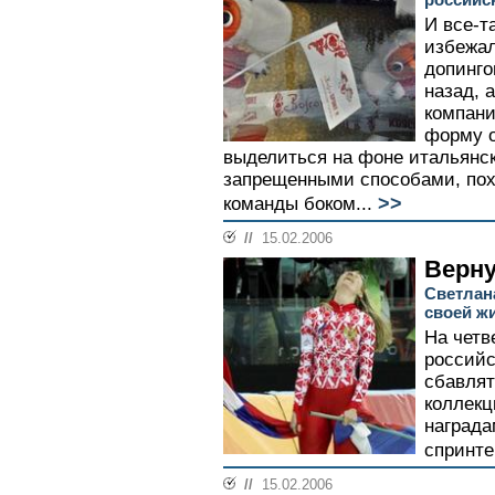
И все-т
избежал
допинго
назад, 
компани
форму о
выделиться на фоне итальянс
запрещенными способами, пох
>>
команды боком...
//
15.02.2006
Верну
Светлан
своей ж
На четв
российс
сбавлят
коллекц
награда
спринте
//
15.02.2006