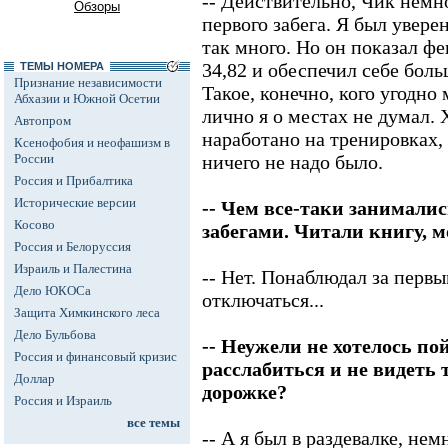
-- Действительно, Чик нем
Обзоры
первого забега. Я был уверен
так много. Но он показал фе
34,82 и обеспечил себе больш
ТЕМЫ НОМЕРА
Признание независимости
Такое, конечно, кого угодно
Абхазии и Южной Осетии
лично я о местах не думал. 
Автопром
наработано на тренировках, 
Ксенофобия и неофашизм в
России
ничего не надо было.
Россия и Прибалтика
Исторические версии
-- Чем все-таки занимали
Косово
забегами. Читали книгу, 
Россия и Белоруссия
Израиль и Палестина
-- Нет. Понаблюдал за первы
Дело ЮКОСа
отключаться...
Защита Химкинского леса
Дело Бульбова
-- Неужели не хотелось пой
Россия и финансовый кризис
расслабиться и не видеть т
Доллар
дорожке?
Россия и Израиль
все темы
-- А я был в раздевалке, нем