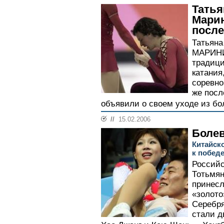
Татья
Марин
после
Татьян
МАРИНИ
традици
катания
соревно
же посл
объявили о своем уходе из бол
//
15.02.2006
Боле
Китайск
к побед
Российс
Тотьмя
принесл
«золото
Серебр
стали д