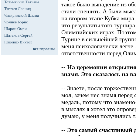
Тотьмянина Татьяна
такое было выпадение из об
Тягачев Леонид
стали спешить. А были мысл
Чигиринский Шалва
на втором этапе Кубка мира
Чочиев Борис
что результаты того турнир
Шарон Омри
Олимпийских играх. Поэтому
Шаталов Сергей
Турине в сильнейшей группе,
Ющенко Виктор
меня психологически легче -
все персоны
ответственности перед Оли
-- На церемонии открытия
знамя. Это сказалось на 
-- Знаете, после торжестве
мол, зачем нес знамя перед 
медаль, потому что знамено
в мыслях я хотел это опрове
думаю, у меня получились т
-- Это самый счастливый д