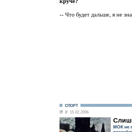
круче?
-- Что будет дальше, я не зн
СПОРТ
//
15.02.2006
Слишк
МОК не 
российс