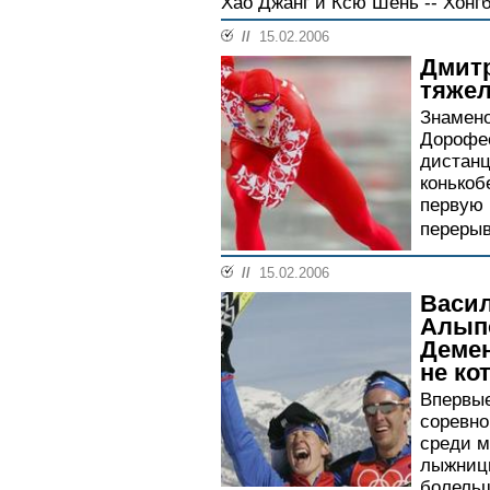
Хао Джанг и Ксю Шень -- Хонгб
//
15.02.2006
Дмит
тяжел
Знамен
Дорофее
дистанц
конькоб
первую 
перерыв
//
15.02.2006
Васил
Алып
Демен
не ко
Впервые
соревно
среди м
лыжницы
болельщ