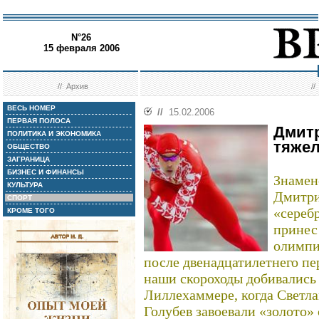
N°26
15 февраля 2006
//
Архив
/
ВЕСЬ НОМЕР
//
15.02.2006
ПЕРВАЯ ПОЛОСА
Дмит
ПОЛИТИКА И ЭКОНОМИКА
тяжел
ОБЩЕСТВО
ЗАГРАНИЦА
БИЗНЕС И ФИНАНСЫ
Знамен
КУЛЬТУРА
Дмитри
СПОРТ
«сереб
КРОМЕ ТОГО
принес
олимпи
после двенадцатилетнего пе
наши скороходы добивались 
Лиллехаммере, когда Светл
Голубев завоевали «золото» 