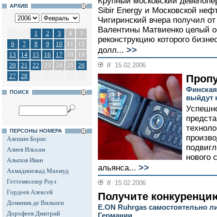
Крупный московский девелопе
АРХИВ
Sibir Energy и Московской не
Чигиринский вчера получил от
Валентины Матвиенко целый о
1
2
3
4
5
реконструкцию которого бизне
6
7
8
9
10
11
12
>>
долл...
13
14
15
16
17
18
19
20
21
22
23
24
25
26
//
15.02.2006
27
28
Пропу
Финская
ПОИСК
выйдут 
Успешно
предста
технолог
ПЕРСОНЫ НОМЕРА
произв
Алешин Борис
подвигл
Алиев Ильхам
нового 
Алыпов Иван
>>
альянса...
Ахмадинежад Махмуд
Геттемюллер Роуз
//
15.02.2006
Гордеев Алексей
Получите конкуренци
Доминик де Вильпен
E.ON Ruhrgas самостоятельно ли
Дорофеев Дмитрий
Германии