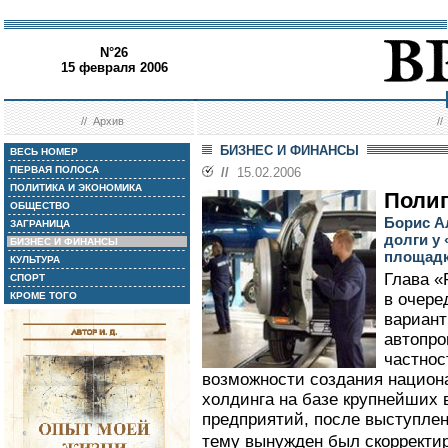
N°26
15 февраля 2006
//
Архив
/
БИЗНЕС И ФИНАНСЫ
ВЕСЬ НОМЕР
ПЕРВАЯ ПОЛОСА
//
15.02.2006
ПОЛИТИКА И ЭКОНОМИКА
Полиг
ОБЩЕСТВО
Борис А
ЗАГРАНИЦА
долги у
БИЗНЕС И ФИНАНСЫ
площад
КУЛЬТУРА
Глава «
СПОРТ
КРОМЕ ТОГО
в очере
вариант
автопро
частнос
возможности создания национ
холдинга на базе крупнейших
предприятий, после выступле
тему вынужден был скорректи