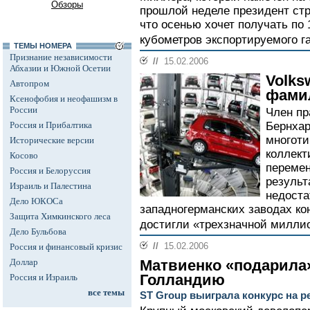
Обзоры
прошлой неделе президент ст
что осенью хочет получать по 
кубометров экспортируемого га
ТЕМЫ НОМЕРА
Признание независимости
//
15.02.2006
Абхазии и Южной Осетии
Volks
Автопром
фами
Ксенофобия и неофашизм в
России
Член пр
Россия и Прибалтика
Бернхар
многоти
Исторические версии
коллект
Косово
перемен
Россия и Белоруссия
результ
Израиль и Палестина
недоста
Дело ЮКОСа
западногерманских заводах кон
Защита Химкинского леса
достигли «трехзначной милли
Дело Бульбова
//
15.02.2006
Россия и финансовый кризис
Доллар
Матвиенко «подарила
Голландию
Россия и Израиль
все темы
ST Group выиграла конкурс на р