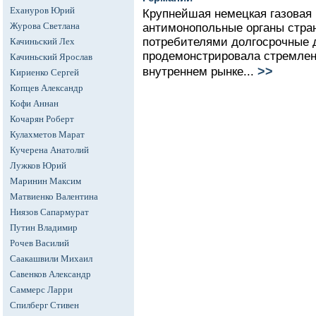
Ехануров Юрий
Крупнейшая немецкая газовая 
Журова Светлана
антимонопольные органы стра
потребителями долгосрочные д
Качиньский Лех
продемонстрировала стремлени
Качиньский Ярослав
>>
внутреннем рынке...
Кириенко Сергей
Копцев Александр
Кофи Аннан
Кочарян Роберт
Кулахметов Марат
Кучерена Анатолий
Лужков Юрий
Маринин Максим
Матвиенко Валентина
Ниязов Сапармурат
Путин Владимир
Рочев Василий
Саакашвили Михаил
Савенков Александр
Саммерс Ларри
Спилберг Стивен