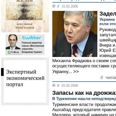
//
15.02.2006
Задел
Украина
если это
Руковод
запутал
швейцар
Вчера и
Юрий Ех
извещае
Михаила Фрадкова о своем сог
осуществляющего поставки сре
>>
Украину...
// чита
//
15.02.2006
Запасы как на дрожжа
В Туркмении нашли неподтвержд
Туркменские власти продолжаю
Ашхабад председателя правле
Миллера, который намечен на