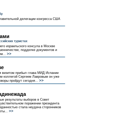
бу
тавительной делегации конгресса США
чами
ссийских туристах
его израильского консула в Москве
шенничестве, подделке документов и
>>
м...
ве
м визитом прибыл глава МИД Испании
им коллегой Сергеем Лавровым он уже
>>
оворы пройдут сегодня...
адинежада
ые результаты выборов в Совет
 чувствительном поражении президента
данностью стала неудача сторонников
>>
ты...