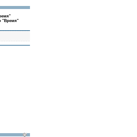
ремя"
о "Время"