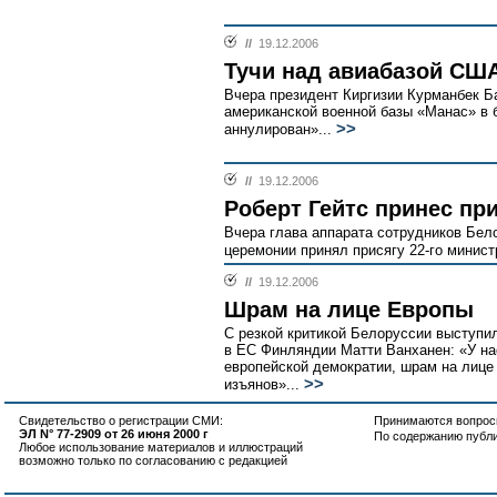
//
19.12.2006
Тучи над авиабазой США
Вчера президент Киргизии Курманбек Б
американской военной базы «Манас» в 
>>
аннулирован»...
//
19.12.2006
Роберт Гейтс принес пр
Вчера глава аппарата сотрудников Бел
церемонии принял присягу 22-го минист
//
19.12.2006
Шрам на лице Европы
С резкой критикой Белоруссии выступ
в ЕС Финляндии Матти Ванханен: «У нас
европейской демократии, шрам на лице
>>
изъянов»...
Свидетельство о регистрации СМИ:
Принимаются вопросы
ЭЛ N° 77-2909 от 26 июня 2000 г
По содержанию публ
Любое использование материалов и иллюстраций
возможно только по согласованию с редакцией