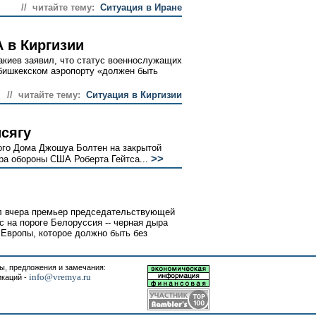
// читайте тему:
Ситуация в Иране
 в Киргизии
акиев заявил, что статус военнослужащих
бишкекском аэропорту «должен быть
// читайте тему:
Cитуация в Киргизии
исягу
ого Дома Джошуа Болтен на закрытой
>>
ра обороны США Роберта Гейтса...
ил вчера премьер председательствующей
 на пороге Белоруссия -- черная дыра
 Европы, которое должно быть без
, предложения и замечания:
info@vremya.ru
икаций -