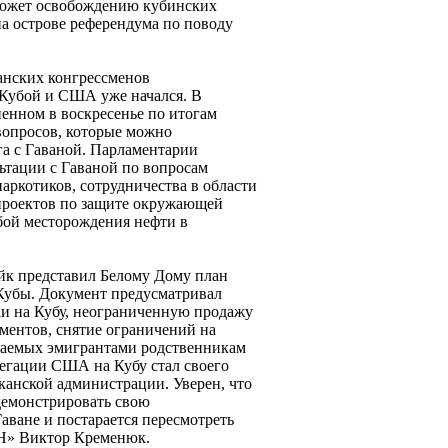
может освобождению кубинских
а острове референдума по поводу
анских конгрессменов
у Кубой и США уже начался. В
ненном в воскресенье по итогам
 вопросов, которые можно
га с Гаваной. Парламентарии
ьтации с Гаваной по вопросам
аркотиков, сотрудничества в области
проектов по защите окружающей
убой месторождения нефти в
йк представил Белому Дому план
Кубы. Документ предусматривал
ки на Кубу, неограниченную продажу
ментов, снятие ограничений на
лаемых эмигрантами родственникам
легации США на Кубу стал своего
канской администрации. Уверен, что
демонстрировать свою
ване и постарается пересмотреть
ВН» Виктор Кременюк.