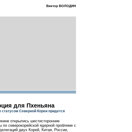
Виктор ВОЛОДИН
ция для Пхеньяна
 статусом Северной Кореи придется
екине открылись шестисторонние
ы по северокорейской ядерной проблеме с
делегаций двух Корей, Китая, России,