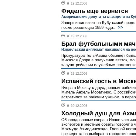
//
19.12.2006
Фидель еще вернется
Американские депутаты съездили на Ку
Завершился визит на Кубу самой предс
>>
после революции 1959 года...
//
19.12.2006
Брал футбольными мя
Израильский дипломат наживался на ро
Прокуратура Тель-Авива обвиняет бывш
Михаэля Дрора в получении взяток, мо
злоупотреблении служебным положение
//
19.12.2006
Испанский гость в Моск
Вчера в Москву с двухдневным рабочи
Мигель Анхель Моратинос. С российск
встретился за рабочим ужином, а перег
//
19.12.2006
Холодный душ для Ахм
Обнародованные вчера в Иране частичн
экспертов и местные советы говорят о
Махмуда Ахмадинежада. Главной неожи
президента на выборах в городские сове