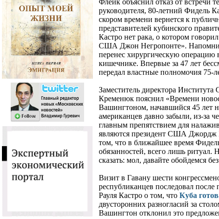
Флейк объяснил отказ от встречи т
руководителя, 80-летний Фидель Ка
скором времени вернется к публич
представителей кубинского правите
Кастро нет рака, о котором говори
США Джон Негропонте». Напомним
перенес хирургическую операцию в
кишечнике. Впервые за 47 лет бес
передал властные полномочия 75-л
Заместитель директора Институт
Кременюк пояснил «Времени новос
Вашингтоном, начавшийся 45 лет н
американцев давно забыли, из-за ч
главным препятствием для налажи
являются президент США Джордж Б
том, что в ближайшее время Фидел
обязанностей, всего лишь ритуал.
сказать: мол, давайте обойдемся бе
Визит в Гавану шести конгрессмен
республиканцев последовал после 
Рауля Кастро о том, что
Куба гото
двусторонних разногласий за стол
Вашингтон отклонил это предложен