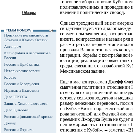
торговое эмбарго против Кубы по
политзаключенных и проведению н
введения политических свобод.
Обзоры
Однако трехдневный визит америк
свидетельствует, что диалог межд
ТЕМЫ НОМЕРА
совместном заявлении, распростра
Признание независимости
визита, конгрессмены назвали ряд
Абхазии и Южной Осетии
рассмотреть на первом этапе диало
Автопром
призвали Вашингтон начать консул
Ксенофобия и неофашизм в
миграции, борьбы с контрабандой н
России
юстиции, реализации совместных 
Россия и Прибалтика
среды, связанных с разработкой К
Исторические версии
Мексиканском заливе.
Косово
Еще в мае конгрессмен Джефф Фле
Россия и Белоруссия
смягчения политики в отношении 
Израиль и Палестина
отмену всех ограничений на поезд
Дело ЮКОСа
острову сельхозпродуктов и медика
размер денежных переводов, посы
Защита Химкинского леса
на Кубе. «Визит парламентской де
Дело Бульбова
рода заготовкой для будущей амери
Россия и финансовый кризис
преемник Джорджа Буша не будет 
Доллар
непримиримость по отношению к Га
Россия и Израиль
отношения с Кубой», -- заметил «