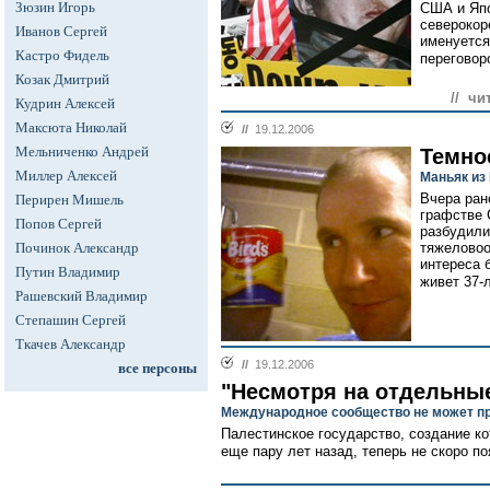
Зюзин Игорь
США и Япо
северокор
Иванов Сергей
именуется
Кастро Фидель
переговоро
Козак Дмитрий
// чи
Кудрин Алексей
Максюта Николай
//
19.12.2006
Мельниченко Андрей
Темно
Миллер Алексей
Маньяк из
Вчера ран
Перирен Мишель
графстве 
Попов Сергей
разбудили
Починок Александр
тяжеловоо
интереса 
Путин Владимир
живет 37-
Рашевский Владимир
Степашин Сергей
Ткачев Александр
//
19.12.2006
все персоны
"Несмотря на отдельны
Международное сообщество не может п
Палестинское государство, создание к
еще пару лет назад, теперь не скоро по