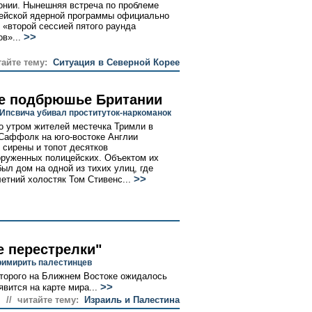
нии. Нынешняя встреча по проблеме
ейской ядерной программы официально
 «второй сессией пятого раунда
>>
в»...
тайте тему:
Ситуация в Северной Корее
е подбрюшье Британии
 Ипсвича убивал проституток-наркоманок
о утром жителей местечка Тримли в
Саффолк на юго-востоке Англии
 сирены и топот десятков
руженных полицейских. Объектом их
был дом на одной из тихих улиц, где
>>
летний холостяк Том Стивенс...
е перестрелки"
римирить палестинцев
оторого на Ближнем Востоке ожидалось
>>
явится на карте мира...
// читайте тему:
Израиль и Палестина