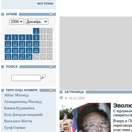
все темы
АРХИВ
1
2
3
4
5
6
7
8
9
10
11
12
13
14
15
16
17
18
19
20
21
22
23
24
25
26
27
28
29
30
31
ПОИСК
ПЕРСОНЫ НОМЕРА
ЗАГРАНИЦА
Аббас Махмуд
//
19.12.2006
Ахмадинежад Махмуд
Эволю
Бакиев Курманбек
С ядерным
Буш Джордж-младший
смириться
Ванханен Матти
Вчера в П
переговор
Греф Герман
участием 