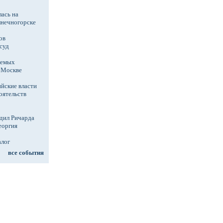
ась на
лнечногорске
ов
суд
аемых
в Москве
йские власти
оятельств
дил Ричарда
еоргия
алог
все события