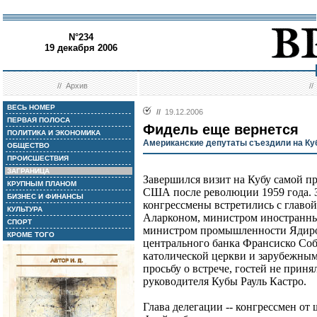
N°234
19 декабря 2006
//
Архив
/
ВЕСЬ НОМЕР
//
19.12.2006
ПЕРВАЯ ПОЛОСА
Фидель еще вернется
ПОЛИТИКА И ЭКОНОМИКА
Американские депутаты съездили на Ку
ОБЩЕСТВО
ПРОИСШЕСТВИЯ
ЗАГРАНИЦА
Завершился визит на Кубу самой п
КРУПНЫМ ПЛАНОМ
США после революции 1959 года. З
БИЗНЕС И ФИНАНСЫ
конгрессмены встретились с главо
КУЛЬТУРА
Аларконом, министром иностранны
СПОРТ
министром промышленности Ядиро
КРОМЕ ТОГО
центрального банка Франсиско Соб
католической церкви и зарубежны
просьбу о встрече, гостей не при
руководителя Кубы Рауль Кастро.
Глава делегации -- конгрессмен о