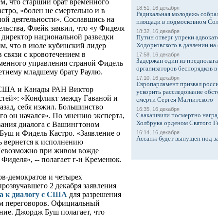
ем, что старший брат временного
18:51, 16 декабря
стро, «болен не смертельно и в
Радикальная молодежь собрал
ной деятельности». Сославшись на
площади в подмосковном Со
льства, Флейк заявил, что «у Фиделя
18:32, 16 декабря
л директор национальной разведки
Путин отверг упреки адвокат
Ходорковского в давлении на 
, что в июле кубинский лидер
 связи с кровотечением в
17:58, 16 декабря
Задержан один из предполаг
сменного управления страной Фидель
организаторов беспорядков 
етнему младшему брату Раулю.
17:10, 16 декабря
Европарламент призвал росси
а США и Канады РАН Виктор
ускорить расследование обст
тей»: «Конфликт между Гаваной и
смерти Сергея Магнитского
азад, себя изжил. Большинство
16:35, 16 декабря
Саакашвили посмертно награ
его он начался». По мнению эксперта,
Холбрука орденом Святого Г
вания диалога с Вашингтоном
уш и Фидель Кастро. «Заявление о
16:14, 16 декабря
Ассанж будет выпущен под з
ь вернется к исполнению
 Невозможно при живом вожде
з Фиделя», -- полагает г-н Кременюк.
ов-демократов и четырех
прозвучавшего 2 декабря заявления
ва к диалогу с США
для разрешения
ом переговоров. Официальный
ие. Джордж Буш полагает, что