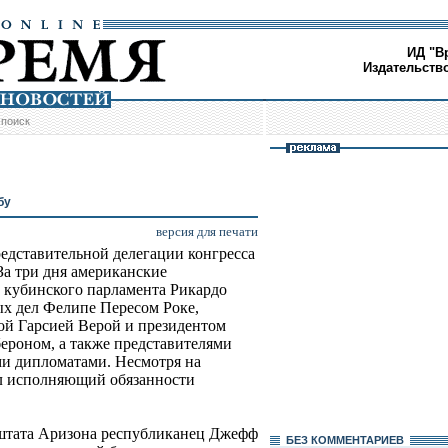
ИД "В
Издательств
/
поиск
бу
версия для печати
редставительной делегации конгресса
а три дня американские
й кубинского парламента Рикардо
х дел Фелипе Пересом Роке,
й Гарсией Верой и президентом
ероном, а также представителями
ми дипломатами. Несмотря на
нял исполняющий обязанности
т штата Аризона республиканец Джефф
БЕЗ КОМMЕНТАРИЕВ