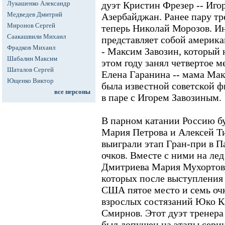
Лукашенко Александр
дуэт Кристин Фрезер -- Иго
Медведев Дмитрий
Азербайджан. Ранее пару тр
Миронов Сергей
теперь Николай Морозов. Ин
Саакашвили Михаил
представляет собой америк
Фрадков Михаил
- Максим Завозин, который 
Шабалин Максим
этом году занял четвертое 
Шаталов Сергей
Елена Гаранина -- мама Ма
Ющенко Виктор
была известной советской ф
все персоны
в паре с Игорем Завозиным.
В парном катании Россию б
Мария Петрова и Алексей Ти
выиграли этап Гран-при в П
очков. Вместе с ними на ле
Дмитриева Мария Мухортова
которых после выступления 
США пятое место и семь оч
взрослых состязаний Юко К
Смирнов. Этот дуэт тренер
был допущен на этапы серии