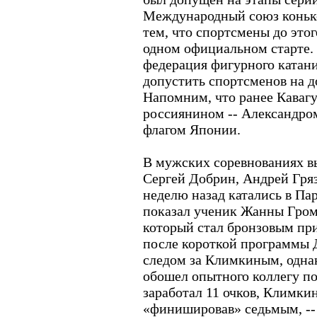
Международный союз коньк
тем, что спортсмены до этог
одном официальном старте. 
федерация фигурного катан
допустить спортсменов на 
Напомним, что ранее Кавагу
россиянином -- Александро
флагом Японии.
В мужских соревнованиях вы
Сергей Добрин, Андрей Гряз
неделю назад катались в Па
показал ученик Жанны Гром
который стал бронзовым пр
после короткой программы 
следом за Климкиным, одна
обошел опытного коллегу п
заработал 11 очков, Климкин 
«финишировав» седьмым, -- 