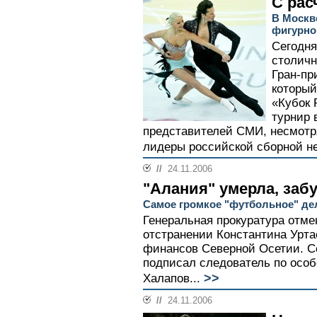
С рас
В Москв
фигурно
Сегодня
столичн
Гран-пр
который
«Кубок 
турнир 
представителей СМИ, несмотря
лидеры российской сборной не
//
24.11.2006
"Алания" умерла, заб
Самое громкое "футбольное" дел
Генеральная прокуратура отме
отстранении Константина Урта
финансов Северной Осетии. С
подписал следователь по осо
>>
Халапов...
//
24.11.2006