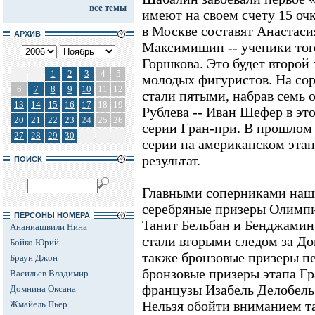
все темы
имеют на своем счету 15 оч
в Москве составят Анастаси
АРХИВ
Максимишин -- ученики тог
Горшкова. Это будет второй
1
2
3
4
5
молодых фигуристов. На сор
6
7
8
9
10
11
12
стали пятыми, набрав семь о
13
14
15
16
17
18
19
Рублева -- Иван Шефер в это
20
21
22
23
24
25
26
серии Гран-при. В прошлом 
27
28
29
30
серии на американском этап
результат.
ПОИСК
Главными соперниками наши
серебряные призеры Олимп
ПЕРСОНЫ НОМЕРА
Танит Бельбан и Бенджамин 
Ананиашвили Нина
стали вторыми следом за Д
Бойко Юрий
также бронзовые призеры п
Браун Джон
бронзовые призеры этапа Гр
Васильев Владимир
французы Изабель Делобель
Домнина Оксана
Нельзя обойти вниманием 
Жмайель Пьер