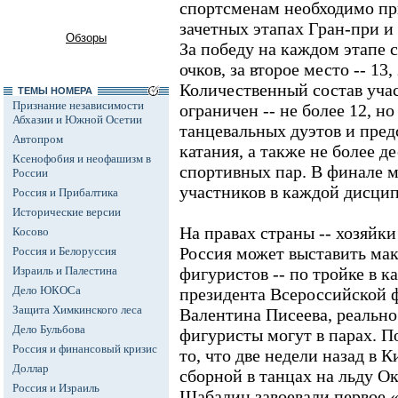
спортсменам необходимо при
зачетных этапах Гран-при и
Обзоры
За победу на каждом этапе 
очков, за второе место -- 13, 
Количественный состав учас
ТЕМЫ НОМЕРА
Признание независимости
ограничен -- не более 12, но
Абхазии и Южной Осетии
танцевальных дуэтов и пред
Автопром
катания, а также не более д
Ксенофобия и неофашизм в
спортивных пар. В финале м
России
участников в каждой дисци
Россия и Прибалтика
Исторические версии
На правах страны -- хозяйки
Косово
Россия может выставить ма
Россия и Белоруссия
Израиль и Палестина
фигуристов -- по тройке в 
Дело ЮКОСа
президента Всероссийской 
Защита Химкинского леса
Валентина Писеева, реально
Дело Бульбова
фигуристы могут в парах. П
Россия и финансовый кризис
то, что две недели назад в 
Доллар
сборной в танцах на льду О
Россия и Израиль
Шабалин завоевали первое «