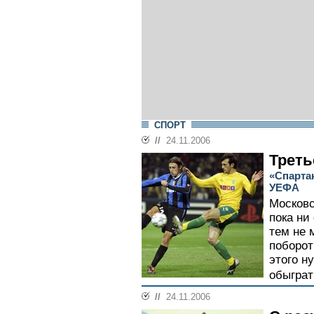
СПОРТ
//
24.11.2006
Треть
«Спарта
УЕФА
Московс
пока ни
тем не 
поборот
этого н
обыграт
//
24.11.2006