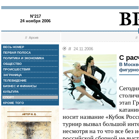
N°217
24 ноября 2006
//
Архив
/
ВЕСЬ НОМЕР
//
24.11.2006
ПЕРВАЯ ПОЛОСА
С рас
ПОЛИТИКА И ЭКОНОМИКА
В Москв
ОБЩЕСТВО
фигурно
ПРОИСШЕСТВИЯ
ЗАГРАНИЦА
ТЕЛЕВИДЕНИЕ
БИЗНЕС И ФИНАНСЫ
Сегодн
КУЛЬТУРА
столич
СПОРТ
этап Г
КРОМЕ ТОГО
катани
носит название «Кубок Росси
турнир вызвал большой инт
несмотря на то что все без
российской сборной не выст