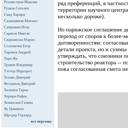
Рохмистров Максим
ряд преференций, в частнос
Руаяль Сеголен
территории научного центра
Саад Харири
несколько дороже).
Саакашвили Михаил
Сапрыкин Петр
Но парижское соглашение д
Саркози Николя
переход от споров к более-
Скарамелла Марио
договоренностям: согласова
Соломатин Егор
детали проекта, но и суммы
Таранов Андрей
утверждать, что союзники 
Торп Ян
строительство реактора -- п
Травин Владимир
пока согласованная смета н
Тэтчер Маргарет
Усенко Дмитрий
Фотьянов Дмитрий
Халонен Тарья
Харири Рафик
Хованская Галина
Ху Цзиньтао
Шредер Герхард
все персоны