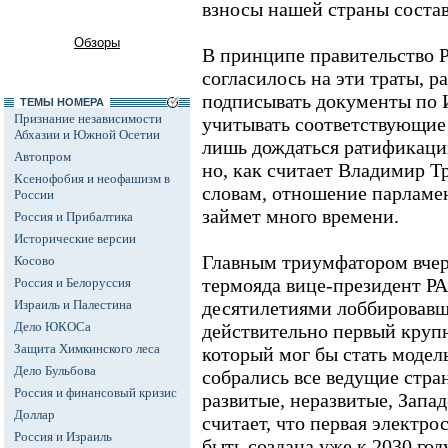
взносы нашей страны состав
Обзоры
В принципе правительство Р
согласилось на эти траты, 
подписывать документы по
ТЕМЫ НОМЕРА
Признание независимости
учитывать соответствующие
Абхазии и Южной Осетии
лишь дождаться ратификаци
Автопром
но, как считает Владимир Т
Ксенофобия и неофашизм в
словам, отношение парламен
России
займет много времени.
Россия и Прибалтика
Исторические версии
Главным триумфатором вчер
Косово
термояда вице-президент Р
Россия и Белоруссия
Израиль и Палестина
десятилетиями лоббировав
Дело ЮКОСа
действительно первый круп
Защита Химкинского леса
который мог бы стать модель
Дело Бульбова
собрались все ведущие стран
Россия и финансовый кризис
развитые, неразвитые, Запад
Доллар
считает, что первая электр
Россия и Израиль
быть создана уже к 2030 году