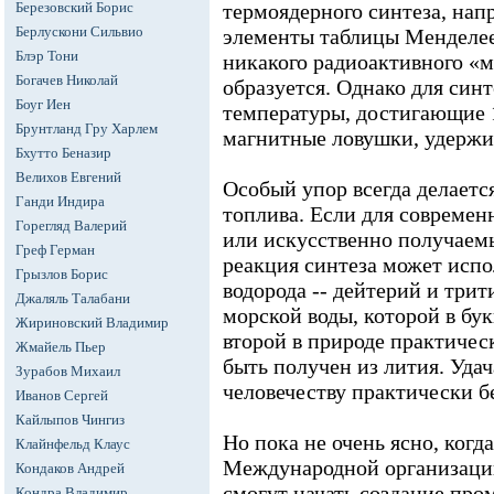
Березовский Борис
термоядерного синтеза, нап
Берлускони Сильвио
элементы таблицы Менделеев
Блэр Тони
никакого радиоактивного «м
Богачев Николай
образуется. Однако для син
Боуг Иен
температуры, достигающие 
Брунтланд Гру Харлем
магнитные ловушки, удержи
Бхутто Беназир
Велихов Евгений
Особый упор всегда делаетс
Ганди Индира
топлива. Если для совреме
Горегляд Валерий
или искусственно получаем
Греф Герман
реакция синтеза может испо
Грызлов Борис
водорода -- дейтерий и три
Джаляль Талабани
морской воды, которой в бук
Жириновский Владимир
второй в природе практическ
Жмайель Пьер
быть получен из лития. Удач
Зурабов Михаил
человечеству практически б
Иванов Сергей
Кайлыпов Чингиз
Но пока не очень ясно, ког
Клайнфельд Клаус
Международной организаци
Кондаков Андрей
смогут начать создание пр
Кондра Владимир