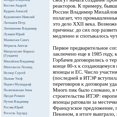
реакторов. К примеру, быв
Костин Андрей
России Владимир Михайлов 
Кудрин Алексей
Курьянович Николай
полагает, что промышленны
Латышев Петр
это дело XXII века. Возможн
Литвиненко Владимир
причины: до сих пор развит
Лужков Юрий
медленно и спотыкалось чут
Манмохан Сингх
Меркель Ангела
Первое предварительное сог
Митрополит Кирилл
заключено еще в 1985 году, 
(Гундяев)
Горбачев договорились о те
Михайлов Владимир
конце 80-х к создающемуся
Михельсон Леонид
японцы и ЕС. Число участн
Неллер Сергей
(последней в ИТЭР вступила
Пальме Улоф
переговоров к договорам уд
Первез Мушарраф
Много пик было сломано, в 
Политковская Анна
строительства ИТЭР: европ
Проди Романо
японцы ратовали за местечк
Путин Владимир
Французское предложение, 
Росляк Юрий
Россель Эдуард
Пекином, в итоге выиграло,