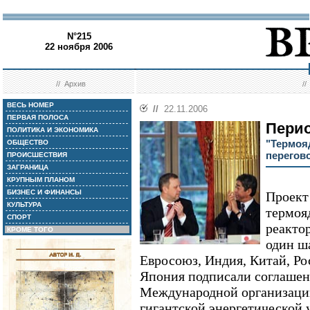
N°215
22 ноября 2006
//
Архив
/
ВЕСЬ НОМЕР
//
22.11.2006
ПЕРВАЯ ПОЛОСА
Перио
ПОЛИТИКА И ЭКОНОМИКА
"Термоя
ОБЩЕСТВО
перегов
ПРОИСШЕСТВИЯ
ЗАГРАНИЦА
КРУПНЫМ ПЛАНОМ
БИЗНЕС И ФИНАНСЫ
Проект
КУЛЬТУРА
термоя
СПОРТ
реакто
КРОМЕ ТОГО
один ш
Евросоюз, Индия, Китай, Р
Япония подписали соглашен
Международной организации
гигантской энергетической 