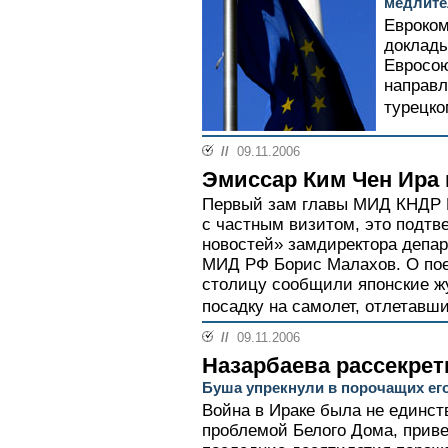
медлите
Евроком
доклад
Евросою
направл
турецком
//
09.11.2006
Эмиссар Ким Чен Ира
Первый зам главы МИД КНДР К
с частным визитом, это подтв
новостей» замдиректора депа
МИД РФ Борис Малахов. О пое
столицу сообщили японские ж
посадку на самолет, отлетавши
//
09.11.2006
Назарбаева рассекре
Буша упрекнули в порочащих его
Война в Ираке была не единс
проблемой Белого Дома, прив