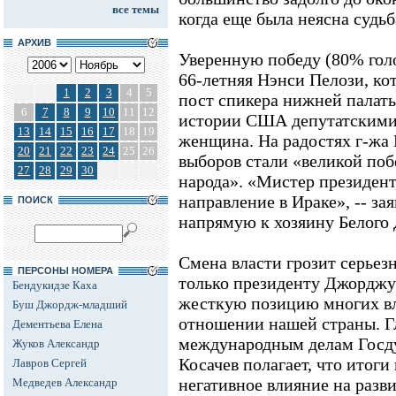
все темы
когда еще была неясна судьб
АРХИВ
Уверенную победу (80% гол
66-летняя Нэнси Пелози, ко
1
2
3
4
5
пост спикера нижней палаты
6
7
8
9
10
11
12
истории США депутатскими 
13
14
15
16
17
18
19
женщина. На радостях г-жа 
20
21
22
23
24
25
26
выборов стали «великой поб
27
28
29
30
народа». «Мистер президент
направление в Ираке», -- за
ПОИСК
напрямую к хозяину Белого
Смена власти грозит серье
ПЕРСОНЫ НОМЕРА
только президенту Джорджу 
Бендукидзе Каха
жесткую позицию многих вл
Буш Джордж-младший
отношении нашей страны. Г
Дементьева Елена
международным делам Госд
Жуков Александр
Косачев полагает, что итог
Лавров Сергей
негативное влияние на разв
Медведев Александр