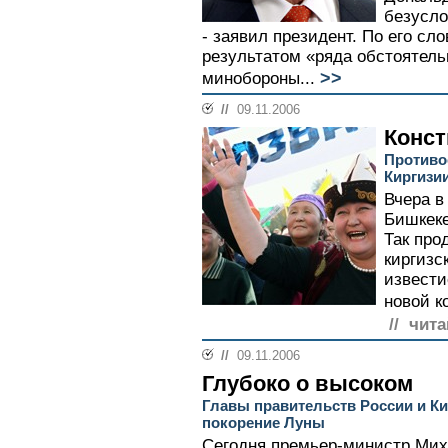
безусло
- заявил президент. По его сл
результатом «ряда обстоятель
>>
минобороны...
//
09.11.2006
Конст
Противо
Киргизи
Вчера в
Бишкеке
Так про
киргизс
извести
новой к
// чита
//
09.11.2006
Глубоко о высоком
Главы правительств России и Ки
покорение Луны
Сегодня премьер-министр Мих