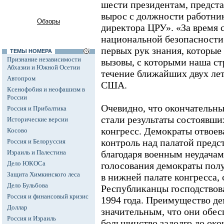
шести президентам, предст
вырос с должности работни
Обзоры
директора ЦРУ». «За время 
национальной безопасности 
первых рук знания, которые 
ТЕМЫ НОМЕРА
Признание независимости
вызовы, с которыми наша стр
Абхазии и Южной Осетии
течение ближайших двух лет
Автопром
США.
Ксенофобия и неофашизм в
России
Очевидно, что окончательн
Россия и Прибалтика
стали результаты состоявши
Исторические версии
конгресс. Демократы отвоев
Косово
контроль над палатой предс
Россия и Белоруссия
Израиль и Палестина
благодаря военным неудача
Дело ЮКОСа
голосования демократы пол
Защита Химкинского леса
в нижней палате конгресса, 
Дело Бульбова
Республиканцы господствова
Россия и финансовый кризис
1994 года. Преимущество де
Доллар
значительным, что они обес
Россия и Израиль
большинство задолго до око