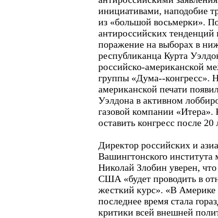
инициативами, наподобие т
из «большой восьмерки». П
антироссийских тенденций
поражение на выборах в ни
республиканца Курта Уэлдон
российско-американской ме
группы «Дума--конгресс». 
американской печати появи
Уэлдона в активном лоббир
газовой компании «Итера».
оставить конгресс после 20
Директор российских и ази
Вашингтонского института 
Николай Злобин уверен, что
США «будет проводить в от
жесткий курс». «В Америке 
последнее время стала гора
критики всей внешней поли