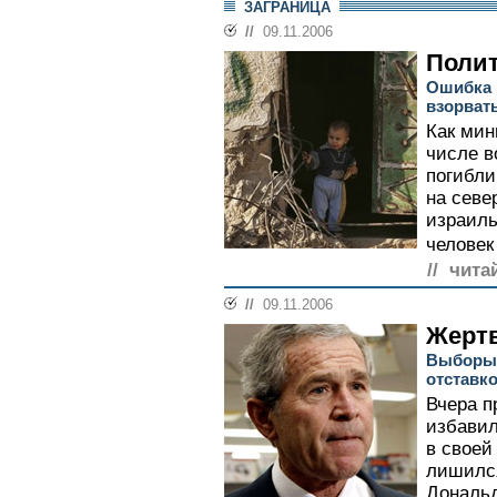
ЗАГРАНИЦА
//
09.11.2006
Полит
Ошибка 
взорват
Как мин
числе в
погибли
на севе
израиль
человек
// чита
//
09.11.2006
Жерт
Выборы 
отставк
Вчера 
избавил
в своей
лишился
Дональд