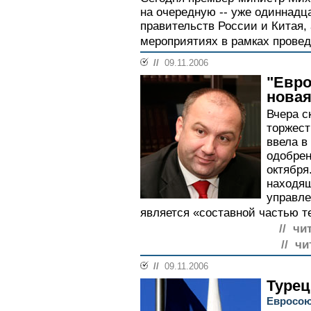
на очередную -- уже одиннадца
правительств России и Китая, 
мероприятиях в рамках проведе
//
09.11.2006
"Евро
новая
Вчера с
торжест
ввела в
одобрен
октября
находящ
управл
является «составной частью т
// чи
// чи
//
09.11.2006
Турец
Евросою