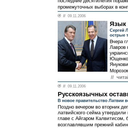
последние десятилетия пораж
промежуточных выборах в конг
//
09.11.2006
Язык 
Сергей 
острые 
Вчера г
Лавров 
украинс
Ющенко
Янукови
Морозом
// чита
//
09.11.2006
Русскоязычных остав
В новое правительство Латвии 
Поздно вечером во вторник де
латвийского сейма утвердили 
главе с Айгаром Калвитисом, 
возглавлявшим прежний кабине