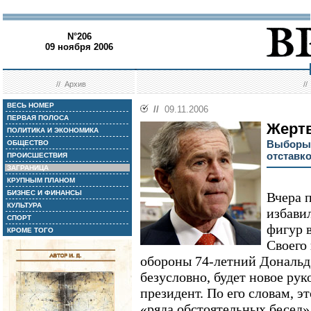
N°206
09 ноября 2006
//
Архив
/
ВЕСЬ НОМЕР
//
09.11.2006
ПЕРВАЯ ПОЛОСА
Жерт
ПОЛИТИКА И ЭКОНОМИКА
Выборы 
ОБЩЕСТВО
отставк
ПРОИСШЕСТВИЯ
ЗАГРАНИЦА
КРУПНЫМ ПЛАНОМ
БИЗНЕС И ФИНАНСЫ
Вчера 
КУЛЬТУРА
избави
СПОРТ
фигур 
КРОМЕ ТОГО
Своего
обороны 74-летний Дональд
безусловно, будет новое руко
президент. По его словам, э
«ряда обстоятельных бесед»