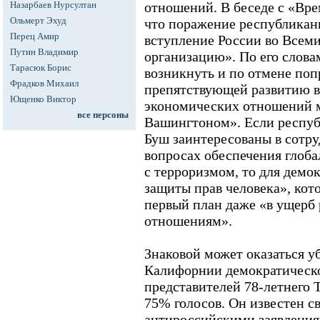
Назарбаев Нурсултан
отношений. В беседе с «Вре
Ольмерт Эхуд
что поражение республикан
Перец Амир
вступление России во Всем
Путин Владимир
организацию». По его слова
Тарасюк Борис
возникнуть и по отмене по
Фрадков Михаил
препятствующей развитию в
Ющенко Виктор
экономических отношений 
все персоны
Вашингтоном». Если респуб
Буш заинтересованы в сотру
вопросах обеспечения глоба
с терроризмом, то для демо
защиты прав человека», кот
первый план даже «в ущерб
отношениям».
Знаковой может оказаться у
Калифорнии демократическо
представителей 78-летнего 
75% голосов. Он известен с
антироссийскими заявления