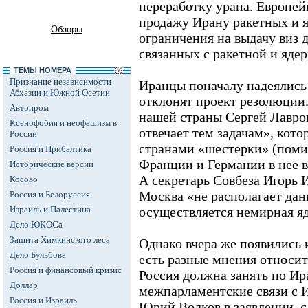
переработку урана. Европей
продажу Ирану ракетных и я
Обзоры
ограничения на выдачу виз 
связанных с ракетной и яде
ТЕМЫ НОМЕРА
Признание независимости
Иранцы поначалу надеялись 
Абхазии и Южной Осетии
отклонят проект резолюции
Автопром
нашей страны Сергей Лавров
Ксенофобия и неофашизм в
отвечает тем задачам», кот
России
странами «шестерки» (поми
Россия и Прибалтика
Франции и Германии в нее в
Исторические версии
А секретарь Совбеза Игорь И
Косово
Москва «не располагает дан
Россия и Белоруссия
Израиль и Палестина
осуществляется немирная я
Дело ЮКОСа
Защита Химкинского леса
Однако вчера же появились 
Дело Бульбова
есть разные мнения относит
Россия и финансовый кризис
Россия должна занять по И
Доллар
межпарламентские связи с 
Россия и Израиль
Юрий Волков в заявлении, с