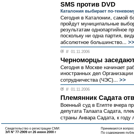
SMS против DVD
Каталония выбирает по-теневом
Сегодня в Каталонии, самой б
пройдут муниципальные выбо
результатам однопартийное пр
поскольку ни одна партия, вид
>
абсолютное большинство...
//
01.11.2006
Черноморцы заседают
Сегодня в Москве начинает ра
иностранных дел Организации 
>>
сотрудничества (ЧЭС)...
//
01.11.2006
Племянник Садата от
Военный суд в Египте вчера п
депутата Талаата Садата, пле
страны Анвара Садата, к году
Свидетельство о регистрации СМИ:
Принимаются вопросы
ЭЛ N° 77-2909 от 26 июня 2000 г
По содержанию публ