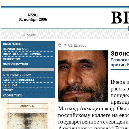
N°201
01 ноября 2006
//
Архив
/
ВЕСЬ НОМЕР
//
01.11.2006
ПЕРВАЯ ПОЛОСА
Звоно
ПОЛИТИКА И ЭКОНОМИКА
Разногла
ОБЩЕСТВО
против 
ПРОИСШЕСТВИЯ
ЗАГРАНИЦА
КРУПНЫМ ПЛАНОМ
БИЗНЕС И ФИНАНСЫ
Вчера 
КУЛЬТУРА
рассказ
СПОРТ
понеде
КРОМЕ ТОГО
презид
Махмуд Ахмадинежад. Оказы
российскому коллеге на евр
государственное телевидени
Ахмадинежад поведал Влад