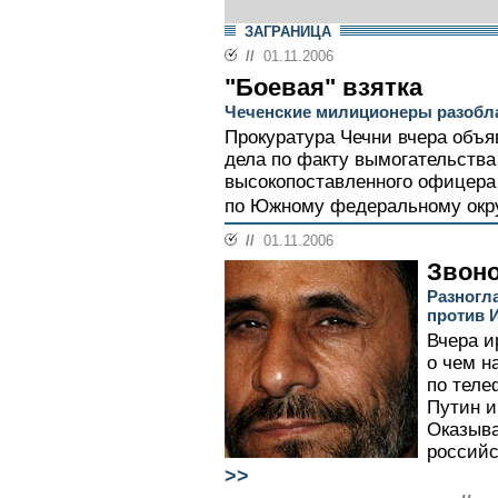
ЗАГРАНИЦА
//
01.11.2006
"Боевая" взятка
Чеченские милиционеры разобла
Прокуратура Чечни вчера объя
дела по факту вымогательства
высокопоставленного офицера
по Южному федеральному окру
//
01.11.2006
Звоно
Разногла
против 
Вчера и
о чем н
по теле
Путин 
Оказыва
российс
>>