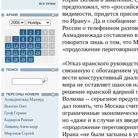
все темы
предположил, что «российск
видимости, придется присо
АРХИВ
по Ирану». Да и сообщение
России о телефонном разгово
1
2
3
4
5
Ахмадинежада составлено в
6
7
8
9
10
11
12
говорится лишь о том, что М
13
14
15
16
17
18
19
«продолжение переговорног
20
21
22
23
24
25
26
27
28
29
30
«Отказ иранского руководст
связанную с обогащением ур
ПОИСК
вести конструктивный диал
мира не оставляет шансов н
решение иранской ядерной п
ПЕРСОНЫ НОМЕРА
Волкова -- серьезное преду
Ахмадинежад Махмуд
дал понять, что Москва счи
Вьюгин Олег
ограниченные экономически
Греф Герман
но «даже и в случае их введ
Кадыров Рамзан
«продолжение переговорного
Лившиц Александр
Ирана «не были загнаны в уг
Миронов Сергей