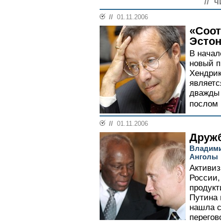
// ч
//
01.11.2006
«Соот
Эстон
В начал
новый п
Хендрик
являетс
дважды
послом 
//
01.11.2006
Дружб
Владими
Анголы
Активиз
России,
продукт
Путина 
нашла с
перегов