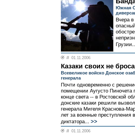
Банда
Южная О
диверса
Вчера 
опасный
обостр
непризн
Грузии..
//
01.11.2006
Казаки своих не брос
Всевеликое войско Донское оза
генерала
Почти одновременно с решени
помещении Аугусто Пиночета 
конце света -- в Ростовской о
донские казаки решили вызво
генерала Мигеля Краснова-Мар
лет за военные преступления 
>>
диктатора...
//
01.11.2006