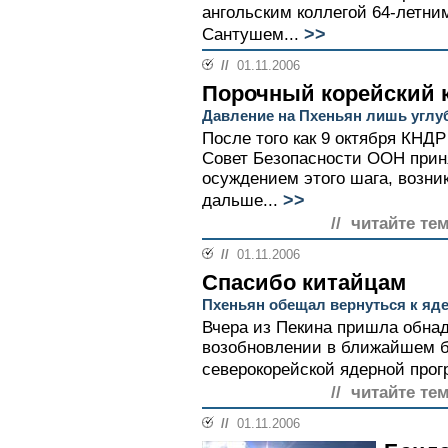
ангольским коллегой 64-летн
>>
Сантушем...
//
01.11.2006
Порочный корейский 
Давление на Пхеньян лишь углу
После того как 9 октября КНД
Совет Безопасности ООН прин
осуждением этого шага, возник
>>
дальше...
// читайте те
//
01.11.2006
Спасибо китайцам
Пхеньян обещал вернуться к яд
Вчера из Пекина пришла обна
возобновлении в ближайшем б
северокорейской ядерной прог
// читайте те
//
01.11.2006