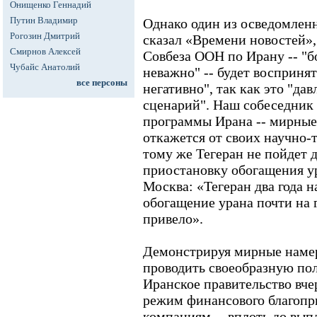
Онищенко Геннадий
Путин Владимир
Однако один из осведомлен
Рогозин Дмитрий
сказал «Времени новостей»,
Смирнов Алексей
Совбеза ООН по Ирану -- "б
Чубайс Анатолий
неважно" -- будет воспринят
все персоны
негативно", так как это "да
сценарий". Наш собеседник 
программы Ирана -- мирные,
откажется от своих научно-
тому же Тегеран не пойдет 
приостановку обогащения ур
Москва: «Тегеран два года 
обогащение урана почти на г
привело».
Демонстрируя мирные намер
проводить своеобразную по
Иранское правительство вчер
режим финансового благопр
компаниям -- вплоть до вып