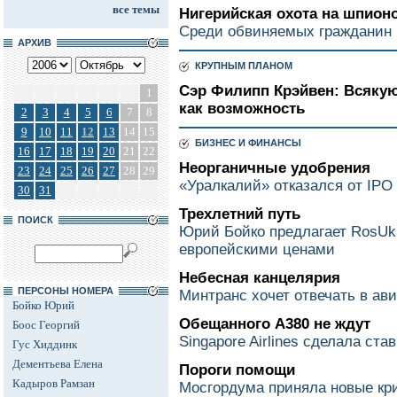
все темы
Нигерийская охота на шпион
Среди обвиняемых гражданин
АРХИВ
КРУПНЫМ ПЛАНОМ
Сэр Филипп Крэйвен: Всяку
1
как возможность
2
3
4
5
6
7
8
9
10
11
12
13
14
15
БИЗНЕС И ФИНАНСЫ
16
17
18
19
20
21
22
Неорганичные удобрения
23
24
25
26
27
28
29
«Уралкалий» отказался от IPO
30
31
Трехлетний путь
ПОИСК
Юрий Бойко предлагает RosUk
европейскими ценами
Небесная канцелярия
ПЕРСОНЫ НОМЕРА
Минтранс хочет отвечать в ави
Бойко Юрий
Обещанного А380 не ждут
Боос Георгий
Singapore Airlines сделала став
Гус Хиддинк
Дементьева Елена
Пороги помощи
Кадыров Рамзан
Мосгордума приняла новые кр