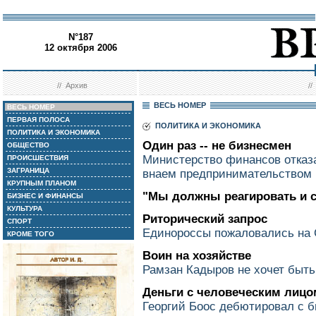
N°187
12 октября 2006
//
Архив
/
ВЕСЬ НОМЕР
ВЕСЬ НОМЕР
ПЕРВАЯ ПОЛОСА
ПОЛИТИКА И ЭКОНОМИКА
ПОЛИТИКА И ЭКОНОМИКА
Один раз -- не бизнесмен
ОБЩЕСТВО
Министерство финансов отказ
ПРОИСШЕСТВИЯ
ЗАГРАНИЦА
внаем предпринимательством
КРУПНЫМ ПЛАНОМ
"Мы должны реагировать и 
БИЗНЕС И ФИНАНСЫ
КУЛЬТУРА
Риторический запрос
СПОРТ
Единороссы пожаловались на 
КРОМЕ ТОГО
Воин на хозяйстве
Рамзан Кадыров не хочет быт
Деньги с человеческим лицо
Георгий Боос дебютировал с 