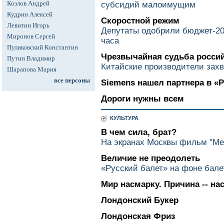
Козлов Андрей
субсидий малоимущим
Кудрин Алексей
Скоростной режим
Левитин Игорь
Депутаты одобрили бюджет-200
Миронов Сергей
часа
Пуликовский Константин
Чрезвычайная судьба росси
Путин Владимир
Китайские производители зах
Шарапова Мария
все персоны
Siemens нашел партнера в «
Дороги нужны всем
КУЛЬТУРА
В чем сила, брат?
На экранах Москвы фильм "Ме
Величие не преодолеть
«Русский балет» на фоне бал
Мир насмарку. Причина -- на
Лондонский Букер
Лондонская Фриз