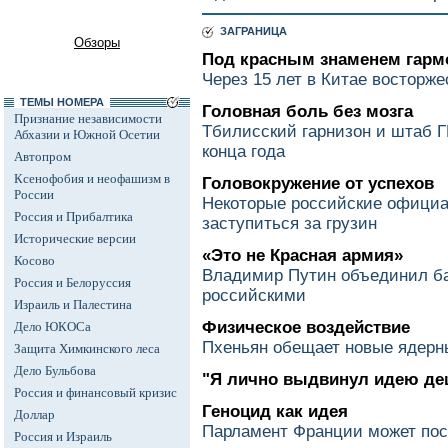
ЗАГРАНИЦА
Обзоры
Под красным знаменем гарм
Через 15 лет в Китае восторж
ТЕМЫ НОМЕРА
Головная боль без мозга
Признание независимости
Тбилисский гарнизон и штаб 
Абхазии и Южной Осетии
конца года
Автопром
Ксенофобия и неофашизм в
Головокружение от успехов
России
Некоторые российские офици
Россия и Прибалтика
заступиться за грузин
Исторические версии
«Это не Красная армия»
Косово
Владимир Путин объединил ба
Россия и Белоруссия
российскими
Израиль и Палестина
Физическое воздействие
Дело ЮКОСа
Пхеньян обещает новые ядерн
Защита Химкинского леса
Дело Бульбова
"Я лично выдвинул идею де
Россия и финансовый кризис
Геноцид как идея
Доллар
Парламент Франции может пос
Россия и Израиль