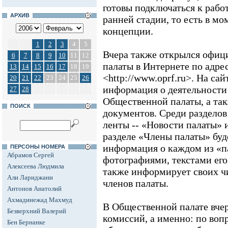
готовы подключаться к рабо
АРХИВ
ранней стадии, то есть в м
концепции.
1
2
3
4
5
Вчера также открылся офиц
6
7
8
9
10
11
12
палаты в Интернете по адре
13
14
15
16
17
18
19
<http://www.oprf.ru>. На са
20
21
22
23
24
25
26
информация о деятельности
27
28
Общественной палаты, а та
ПОИСК
документов. Среди разделов
ленты -- «Новости палаты» 
разделе «Члены палаты» буд
информация о каждом из «п
ПЕРСОНЫ НОМЕРА
Абрамов Сергей
фотографиями, текстами его
Алексеева Людмила
также информирует своих ч
Али Лариджани
членов палаты.
Антонов Анатолий
Ахмадинежад Махмуд
В Общественной палате вчер
Безверхний Валерий
комиссий, а именно: по воп
Бен Бернанке