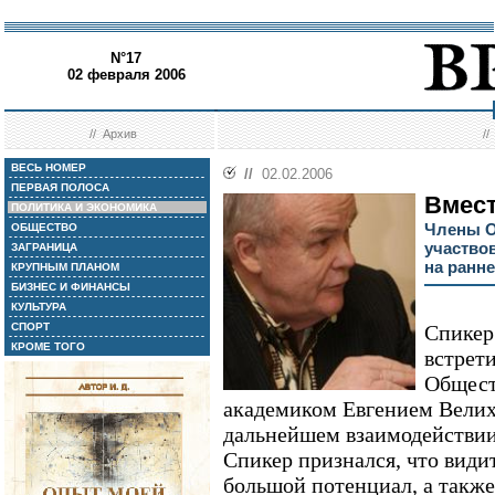
N°17
02 февраля 2006
//
Архив
/
ВЕСЬ НОМЕР
//
02.02.2006
ПЕРВАЯ ПОЛОСА
Вмест
ПОЛИТИКА И ЭКОНОМИКА
Члены О
ОБЩЕСТВО
участвов
ЗАГРАНИЦА
на ранне
КРУПНЫМ ПЛАНОМ
БИЗНЕС И ФИНАНСЫ
КУЛЬТУРА
СПОРТ
Спикер
КРОМЕ ТОГО
встрети
Общест
академиком Евгением Велих
дальнейшем взаимодействии
Спикер признался, что види
большой потенциал, а такж