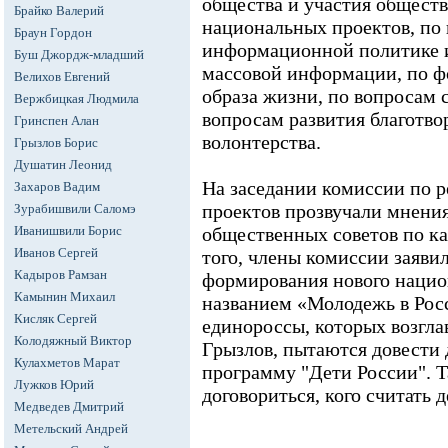
общества и участия обществ
Брайко Валерий
национальных проектов, по
Браун Гордон
информационной политике и 
Буш Джордж-младший
массовой информации, по ф
Велихов Евгений
образа жизни, по вопросам 
Вержбицкая Людмила
вопросам развития благотво
Гринспен Алан
волонтерства.
Грызлов Борис
Душатин Леонид
На заседании комиссии по 
Захаров Вадим
проектов прозвучали мнения
Зурабишвили Саломэ
Иванишвили Борис
общественных советов по к
Иванов Сергей
того, члены комиссии заяви
Кадыров Рамзан
формирования нового нацио
Камынин Михаил
названием «Молодежь в Росс
Кисляк Сергей
единороссы, которых возгла
Колодяжный Виктор
Грызлов, пытаются довести 
Кулахметов Марат
программу "Дети России". Т
Лужков Юрий
договориться, кого считать 
Медведев Дмитрий
Метельский Андрей