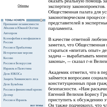
оказать реальную помощь за
экспертизу законопроектов.
Обзоры
Общественная палата для ус
законотворческом процессе 
ТЕМЫ НОМЕРА
представителей в экспертны
Признание независимости
парламента.
Абхазии и Южной Осетии
Автопром
Ксенофобия и неофашизм в
В качестве ответной любезн
России
заметил, что Общественная 
Россия и Прибалтика
стараться «впитать опыт» д
Исторические версии
задача -- вырабатывать мнен
Косово
законы», -- сказал г-н Велих
Россия и Белоруссия
Израиль и Палестина
Академик отметил, что в пер
Дело ЮКОСа
займется вопросами социал
Защита Химкинского леса
конституционных прав граж
Дело Бульбова
безопасности. «Нам раскачив
Россия и финансовый кризис
Евгений Велихов Борису Гры
Доллар
приступить к обсуждению э
Россия и Израиль
Он также подчеркнул, что 
все темы