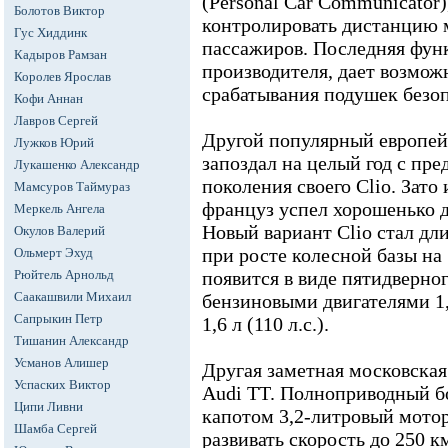
(Personal Car Communicator
Болотов Виктор
контролировать дистанцию 
Гус Хиддинк
пассажиров. Последняя фун
Кадыров Рамзан
производителя, дает возмож
Королев Ярослав
срабатывания подушек безо
Кофи Аннан
Лавров Сергей
Другой популярный европей
Лужков Юрий
запоздал на целый год с пре
Лукашенко Александр
поколения своего Clio. Зато
Мамсуров Таймураз
француз успел хорошенько д
Меркель Ангела
Новый вариант Clio стал дли
Окулов Валерий
при росте колесной базы на
Ольмерт Эхуд
Рюйтель Арнольд
появится в виде пятидверног
Саакашвили Михаил
бензиновыми двигателями 1,2 л
Сапрыкин Петр
1,6 л (110 л.с.).
Тишанин Александр
Усманов Алишер
Другая заметная московская 
Успаских Виктор
Audi TT. Полноприводный бо
Ципи Ливни
капотом 3,2-литровый мотор
Шамба Сергей
развивать скорость до 250 км