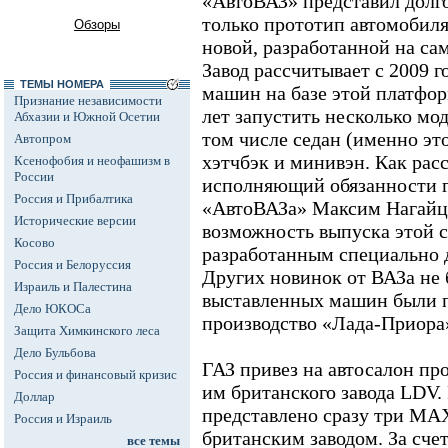
«АвтоВАЗ» представил долг
только прототип автомобил
Обзоры
новой, разработанной на са
Завод рассчитывает с 2009 
ТЕМЫ НОМЕРА
машин на базе этой платфор
Признание независимости
лет запустить несколько мод
Абхазии и Южной Осетии
том числе седан (именно это
Автопром
хэтчбэк и минивэн. Как рас
Ксенофобия и неофашизм в
России
исполняющий обязанности г
Россия и Прибалтика
«АвтоВАЗа» Максим Нагайце
Исторические версии
возможность выпуска этой 
Косово
разработанным специально д
Россия и Белоруссия
Других новинок от ВАЗа не 
Израиль и Палестина
выставленных машин были п
Дело ЮКОСа
производство «Лада-Приора
Защита Химкинского леса
Дело Бульбова
ГАЗ привез на автосалон пр
Россия и финансовый кризис
им британского завода LDV.
Доллар
представлено сразу три MA
Россия и Израиль
британским заводом. За сче
все темы