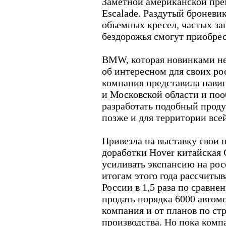
Заметной американской прем
Escalade. Раздутый броневи
объемных кресел, частых за
бездорожья смогут приобрес
BMW, которая новинками не 
об интересном для своих ро
компания представила нави
и Московской области и поо
разработать подобный проду
позже и для территории все
Привезла на выставку свои н
доработки Hover китайская G
усиливать экспансию на ро
итогам этого года рассчиты
России в 1,5 раза по сравн
продать порядка 6000 автом
компания и от планов по ст
производства. Но пока ком