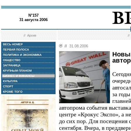
N°157
31 августа 2006
//
Архив
/
ВЕСЬ НОМЕР
//
31.08.2006
ПЕРВАЯ ПОЛОСА
Новый
ПОЛИТИКА И ЭКОНОМИКА
авто
ОБЩЕСТВО
ЗАГРАНИЦА
КРУПНЫМ ПЛАНОМ
Сегодн
БИЗНЕС И ФИНАНСЫ
очеред
КУЛЬТУРА
автоса
СПОРТ
КРОМЕ ТОГО
за годы
главне
автопрома события выставка
центре «Крокус Экспо», а не
до сих пор. Для посещения с
сентября. Вчера, в преддвер