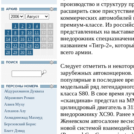
производство и структуру п
АРХИВ
расширить свое присутствие
коммерческих автомобилей и
премиум-классе. Из россий
1
2
3
4
5
6
представленных на выставке
7
8
9
10
11
12
13
внедорожник спецназначени
14
15
16
17
18
19
20
названием «Тигр-2», которы
21
22
23
24
25
26
27
всего армии.
28
29
30
31
ПОИСК
Следует отметить и некото
зарубежных автоконцернов. 
популярные в последнее вр
модельный ряд легендарного
ПЕРСОНЫ НОМЕРА
Абдурахманов Дукваха
класса S80. В свое время л
Абрамович Роман
«скандинав» предстал на М
Алиев Муху
цилиндровый двигатель в 315
Алханов Алу
внедорожнику XC90. Ранее 
Ахмадинежад Махмуд
Женевском автосалоне весно
Березовский Борис
новой системой взаимодейст
Блатт Дэвид