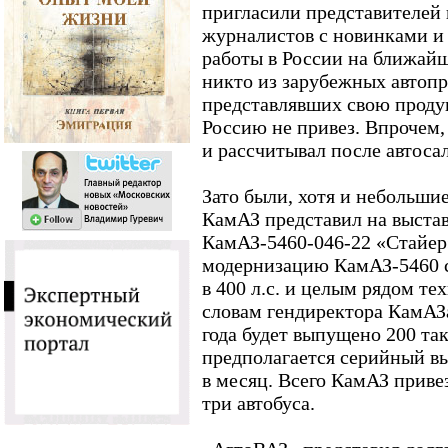
пригласили представителей
журналистов с новинками и 
работы в России на ближайш
никто из зарубежных автопр
представлявших свою продук
Россию не привез. Впрочем, 
и рассчитывал после автоса
Зато были, хотя и небольши
КамАЗ представил на выстав
КамАЗ-5460-046-22 «Стайе
модернизацию КамАЗ-5460 
в 400 л.с. и целым рядом т
словам гендиректора КамАЗа
года будет выпущено 200 т
предполагается серийный в
в месяц. Всего КамАЗ привез
три автобуса.