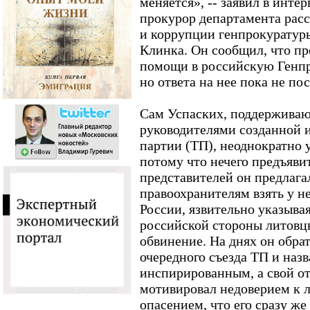
меняется», -- заявил в инт
прокурор департамента рас
и коррупции генпрокуратур
Клинка. Он сообщил, что пр
помощи в российскую Генпр
но ответа на нее пока не по
Сам Успаских, поддерживаю
руководителями созданной и
партии (ТП), неоднократно у
потому что нечего предъявит
представителей он предлага
правоохранителям взять у н
России, язвительно указывая
российской стороны литов
обвинение. На днях он обра
очередного съезда ТП и наз
инспирированным, а свой от
мотивировал недоверием к 
опасением, что его сразу же