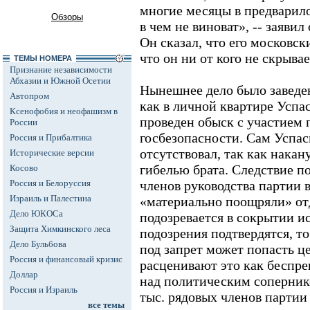
многие месяцы в предварилов
Обзоры
в чем не виноват», -- заяви
Он сказал, что его московск
что он ни от кого не скрывае
ТЕМЫ НОМЕРА
Признание независимости
Абхазии и Южной Осетии
Нынешнее дело было заведен
Автопром
как в личной квартире Успа
Ксенофобия и неофашизм в
проведен обыск с участием 
России
госбезопасности. Сам Успас
Россия и Прибалтика
отсутствовал, так как накан
Исторические версии
гибелью брата. Следствие п
Косово
Россия и Белоруссия
членов руководства партии в
Израиль и Палестина
«материально поощряли» от
Дело ЮКОСа
подозревается в сокрытии и
Защита Химкинского леса
подозрения подтвердятся, т
Дело Бульбова
под запрет может попасть ц
Россия и финансовый кризис
расценивают это как беспр
Доллар
над политическим сопернико
Россия и Израиль
тыс. рядовых членов партии
все темы