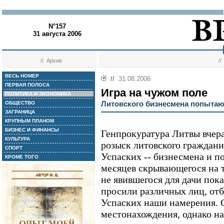
N°157
31 августа 2006
//
Архив
/
ВЕСЬ НОМЕР
//
31.08.2006
ПЕРВАЯ ПОЛОСА
Игра на чужом поле
ПОЛИТИКА И ЭКОНОМИКА
Литовского бизнесмена попытаю
ОБЩЕСТВО
ЗАГРАНИЦА
КРУПНЫМ ПЛАНОМ
БИЗНЕС И ФИНАНСЫ
Генпрокуратура Литвы вчер
КУЛЬТУРА
розыск литовского граждани
СПОРТ
Успаских -- бизнесмена и по
КРОМЕ ТОГО
месяцев скрывающегося на т
не явившегося для дачи пок
просили различных лиц, от
Успаских наши намерения. 
местонахождения, однако на