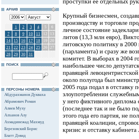
проступки ее отдельных рук
АРХИВ
Крупный бизнесмен, создав
производству и торговле пр
1
2
3
4
5
6
личное состояние задеклари
7
8
9
10
11
12
13
литов (13,3 млн евро), Викт
14
15
16
17
18
19
20
литовскую политику в 2000 
21
22
23
24
25
26
27
(парламента) и сразу же во
28
29
30
31
комитет. В выборах в 2004 
наибольшее число депутатск
ПОИСК
правящей левоцентристской
около полугода был министр
2005 года подал в отставку
ПЕРСОНЫ НОМЕРА
злоупотреблении служебны
Абдурахманов Дукваха
у него фиктивного диплома
Абрамович Роман
(последнее так и не было по
Алиев Муху
этого года его партия, не по
Алханов Алу
правящей коалиции, спрово
Ахмадинежад Махмуд
Березовский Борис
кризис и отставку кабинета 
Блатт Дэвид