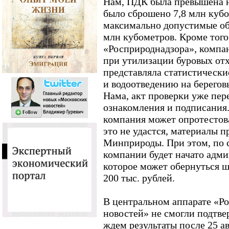
Нам, ПДК была превышена н
было сброшено 7,8 млн кубо
максимально допустимые об
млн кубометров. Кроме того
«Росприроднадзора», компа
при утилизации буровых отх
представляла статистически
и водоотведению на берегов
Нама, акт проверки уже пере
ознакомления и подписания.
компания может опротестов
это не удастся, материалы п
Минприроды. При этом, по 
компании будет начато адми
которое может обернуться ш
200 тыс. рублей.
В центральном аппарате «Р
новостей» не смогли подтв
ждем результаты после 25 ав