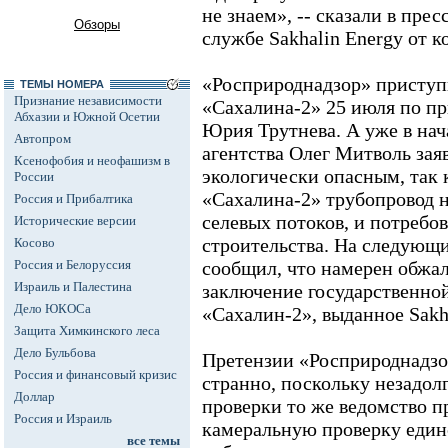
не знаем», -- сказали в пре
Обзоры
службе Sakhalin Energy от 
«Росприроднадзор» приступ
ТЕМЫ НОМЕРА
Признание независимости
«Сахалина-2» 25 июля по п
Абхазии и Южной Осетии
Юрия Трутнева. А уже в нач
Автопром
агентства Олег Митволь заяв
Ксенофобия и неофашизм в
экологически опасным, так 
России
«Сахалина-2» трубопровод 
Россия и Прибалтика
селевых потоков, и потребо
Исторические версии
строительства. На следующ
Косово
Россия и Белоруссия
сообщил, что намерен обжал
Израиль и Палестина
заключение государственной
Дело ЮКОСа
«Сахалин-2», выданное Sakha
Защита Химкинского леса
Дело Бульбова
Претензии «Росприроднадзо
Россия и финансовый кризис
странно, поскольку незадол
Доллар
проверки то же ведомство 
Россия и Израиль
камеральную проверку един
все темы