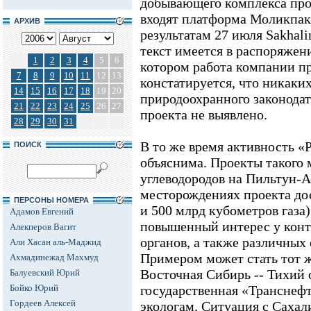
добывающего комплекса про
входят платформа Моликпак
АРХИВ
результатам 27 июля Sakhali
текст имеется в распоряжен
1
2
3
4
5
6
котором работа компании п
7
8
9
10
11
12
13
констатируется, что никаки
14
15
16
17
18
19
20
природоохранного законодат
21
22
23
24
25
26
27
проекта не выявлено.
28
29
30
31
В то же время активность «
ПОИСК
объяснима. Проекты такого 
углеводородов на Пильтун-
месторождениях проекта до
ПЕРСОНЫ НОМЕРА
и 500 млрд кубометров газа
Адамов Евгений
повышенный интерес у кон
Алекперов Вагит
органов, а также различных
Али Хасан аль-Маджид
Примером может стать тот 
Ахмадинежад Махмуд
Восточная Сибирь -- Тихий о
Балуевский Юрий
Бойко Юрий
государственная «Транснеф
Гордеев Алексей
экологам. Ситуация с Сахал