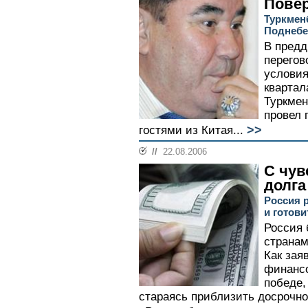
Повер
Туркмен
Поднеб
В предд
перегов
условия
квартал
Туркмен
провел 
>>
гостями из Китая...
//
22.08.2006
С чув
долга
Россия 
и готови
Россия 
странам
Как зая
финансо
победе,
стараясь приблизить досрочно