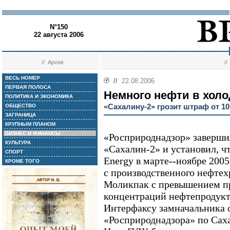
N°150
22 августа 2006
//
Архив
/
ВЕСЬ НОМЕР
//
22.08.2006
ПЕРВАЯ ПОЛОСА
Немного нефти в холо
ПОЛИТИКА И ЭКОНОМИКА
«Сахалину-2» грозит штраф от 10
ОБЩЕСТВО
ЗАГРАНИЦА
КРУПНЫМ ПЛАНОМ
БИЗНЕС И ФИНАНСЫ
«Росприроднадзор» заверши
КУЛЬТУРА
«Сахалин-2» и установил, чт
СПОРТ
Energy в марте--ноябре 200
КРОМЕ ТОГО
с производственного нефте
Моликпак с превышением п
концентраций нефтепродукт
Интерфаксу замначальника 
«Росприроднадзора» по Сах