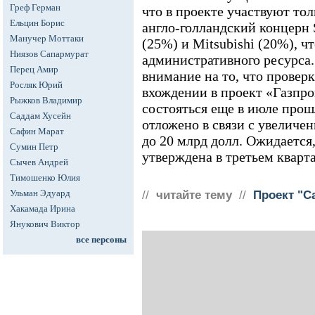
Греф Герман
что в проекте участвуют то
Ельцин Борис
англо-голландский концерн S
Манучер Моттаки
(25%) и Mitsubishi (20%), ч
Ниязов Сапармурат
административного ресурса
Перец Амир
внимание на то, что провер
Росляк Юрий
вхождении в проект «Газпро
Рыжков Владимир
состояться еще в июле прош
Саддам Хусейн
отложено в связи с увеличен
Сафин Марат
до 20 млрд долл. Ожидается,
Сумин Петр
утверждена в третьем кварта
Сычев Андрей
Тимошенко Юлия
Ульман Эдуард
//
читайте тему
//
Проект "С
Хакамада Ирина
Янукович Виктор
все персоны