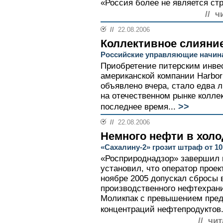
«Россия более не является стр
// ч
//
22.08.2006
Коллективное слияни
Российские управляющие начин
Приобретение питерским инве
американской компании Harbor 
объявлено вчера, стало едва
на отечественном рынке колле
>>
последнее время...
//
22.08.2006
Немного нефти в холо
«Сахалину-2» грозит штраф от 10
«Росприроднадзор» завершил п
установил, что оператор проект
ноябре 2005 допускал сбросы 
производственного нефтехран
Моликпак с превышением пре
концентраций нефтепродуктов.
// чи