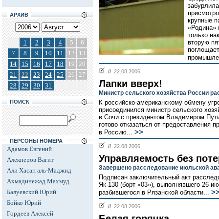
забурлила
присмотро
АРХИВ
крупные п
«Родина» 
только на
1
2
3
4
5
6
вторую пя
поглощае
7
8
9
10
11
12
13
промышлен
14
15
16
17
18
19
20
//
22.08.2006
21
22
23
24
25
26
27
Лапки вверх!
28
29
30
31
Министр сельского хозяйства России ра
ПОИСК
К российско-американскому обмену угр
присоединился министр сельского хозя
в Сочи с президентом Владимиром Пути
готово отказаться от предоставления 
>>
в Россию...
ПЕРСОНЫ НОМЕРА
//
22.08.2006
Адамов Евгений
Управляемость без поте
Алекперов Вагит
Завершено расследование июльской ава
Али Хасан аль-Маджид
Подписан заключительный акт расследо
Ахмадинежад Махмуд
Як-130 (борт «03»), выполнявшего 26 и
Балуевский Юрий
>
разбившегося в Рязанской области...
Бойко Юрий
//
22.08.2006
Гордеев Алексей
Белая горячка