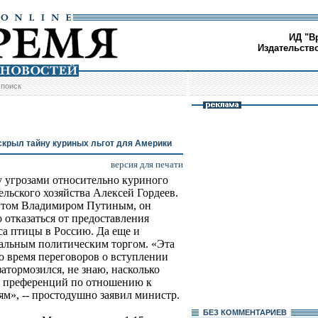
ИД "В
Издательств
/
поиск
скрыл тайну куриных льгот для Америки
версия для печати
 угрозами относительно куриного
льского хозяйства Алексей Гордеев.
ентом Владимиром Путиным, он
о отказаться от предоставления
а птицы в Россию. Да еще и
нальным политическим торгом. «Эта
о время переговоров о вступлении
атормозился, не знаю, насколько
м преференций по отношению к
м», -- простодушно заявил министр.
БЕЗ КОМMЕНТАРИЕВ