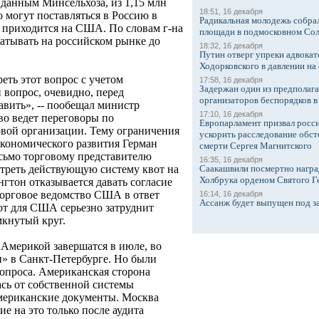
данным Минсельхоза, из 1,15 млн
18:51, 16 декабря
 могут поставляться в Россию в
Радикальная молодежь собрал
. приходится на США. По словам г-на
площади в подмосковном Со
батывать на российском рынке до
18:32, 16 декабря
Путин отверг упреки адвокат
Ходорковского в давлении на 
еть этот вопрос с учетом
17:58, 16 декабря
Задержан один из предполаг
 вопрос, очевидно, перед
организаторов беспорядков 
авить», -- пообещал министр
17:10, 16 декабря
тво ведет переговоры по
Европарламент призвал росси
вой организации. Тему ограничения
ускорить расследование обст
экономического развития Герман
смерти Сергея Магнитского
исьмо торговому представителю
16:35, 16 декабря
Саакашвили посмертно награ
треть действующую систему квот на
Холбрука орденом Святого Г
нгтон отказывается давать согласие
Торговое ведомство США в ответ
16:14, 16 декабря
Ассанж будет выпущен под з
от для США серьезно затруднит
кнутый круг.
 Америкой завершатся в июле, во
» в Санкт-Петербурге. Но были
вопроса. Американская сторона
ась от собственной системы
американские документы. Москва
сие на это только после аудита