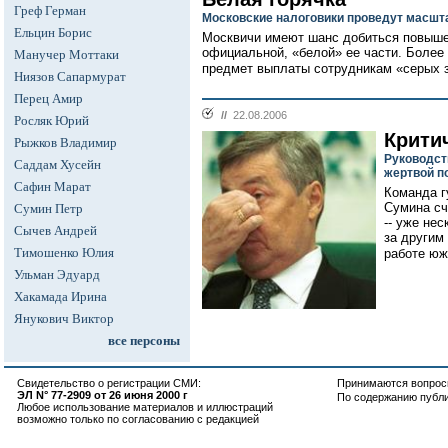
Греф Герман
Московские налоговики проведут масшт
Ельцин Борис
Москвичи имеют шанс добиться повыше
официальной, «белой» ее части. Более 
Манучер Моттаки
предмет выплаты сотрудникам «серых з
Ниязов Сапармурат
Перец Амир
//
22.08.2006
Росляк Юрий
Крити
Рыжков Владимир
Руководст
Саддам Хусейн
жертвой п
Сафин Марат
Команда г
Сумина сч
Сумин Петр
-- уже не
Сычев Андрей
за другим
Тимошенко Юлия
работе юж
Ульман Эдуард
Хакамада Ирина
Янукович Виктор
все персоны
Свидетельство о регистрации СМИ:
Принимаются вопросы
ЭЛ N° 77-2909 от 26 июня 2000 г
По содержанию публ
Любое использование материалов и иллюстраций
возможно только по согласованию с редакцией