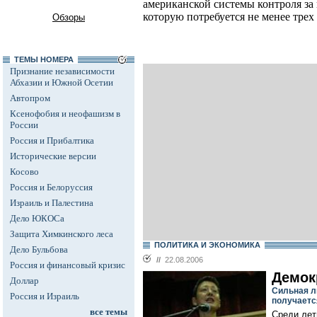
американской системы контроля за
которую потребуется не менее трех
Обзоры
ТЕМЫ НОМЕРА
Признание независимости
Абхазии и Южной Осетии
Автопром
Ксенофобия и неофашизм в
России
Россия и Прибалтика
Исторические версии
Косово
Россия и Белоруссия
Израиль и Палестина
Дело ЮКОСа
Защита Химкинского леса
ПОЛИТИКА И ЭКОНОМИКА
Дело Бульбова
//
22.08.2006
Россия и финансовый кризис
Демок
Доллар
Сильная л
Россия и Израиль
получаетс
все темы
Среди лет