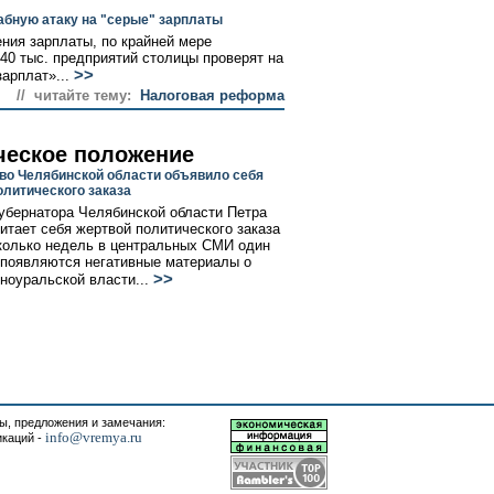
абную атаку на "серые" зарплаты
ния зарплаты, по крайней мере
40 тыс. предприятий столицы проверят на
>>
арплат»...
// читайте тему:
Налоговая реформа
ческое положение
во Челябинской области объявило себя
олитического заказа
убернатора Челябинской области Петра
итает себя жертвой политического заказа
сколько недель в центральных СМИ один
 появляются негативные материалы о
>>
ноуральской власти...
, предложения и замечания:
info@vremya.ru
икаций -