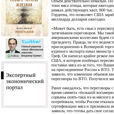
Объем действительно немалый. По 
тонн мяса птицы, которые ежегодно
рамках действующих квот, 800 тыс
Гордеева, это позволяет США зара
миллиарда долларов ежегодно.
«Может быть, есть смысл пересмотр
затягивания переговоров. Мы такой
американскими коллегами будем ст
президенту. Правда, не его ведомс
присоединению к Всемирной торго
куриного экспорта начал министр 
Греф. Он написал крайне резкое п
США, в котором пообещал пересмо
поставки мяса из-за того, что Ваши
на присоединение России к ВТО. 
заявило, что изменение объемов кв
переговоры по ВТО. Получился зам
Ранее ожидалось, что переговоры с
время саммита «большой восьмерки
сорваны опять-таки из-за мясного 
потребовала, чтобы Россия отказал
сертификации мяса и признавала 
заявила, что готова дать свое согла