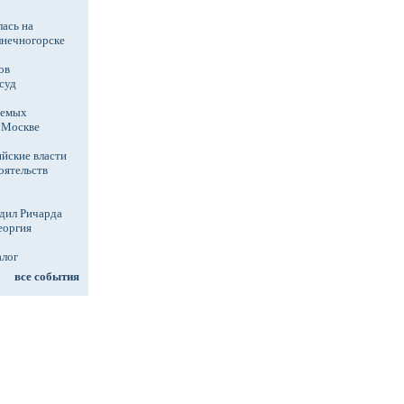
ась на
лнечногорске
ов
суд
аемых
в Москве
йские власти
оятельств
дил Ричарда
еоргия
алог
все события