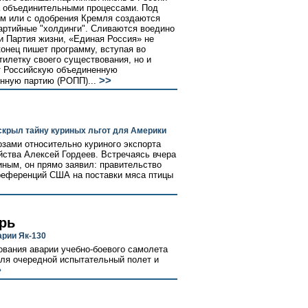
 объединительными процессами. Под
м или с одобрения Кремля создаются
артийные "холдинги". Сливаются воедино
и Партия жизни, «Единая Россия» не
конец пишет программу, вступая во
тилетку своего существования, но и
т Российскую объединенную
>>
ную партию (РОПП)...
скрыл тайну куриных льгот для Америки
озами относительно куриного экспорта
йства Алексей Гордеев. Встречаясь вчера
ным, он прямо заявил: правительство
преференций США на поставки мяса птицы
рь
рии Як-130
вания аварии учебно-боевого самолета
юля очередной испытательный полет и
>