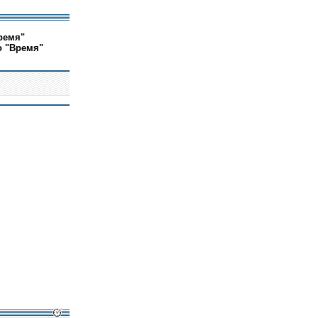
ремя"
о "Время"