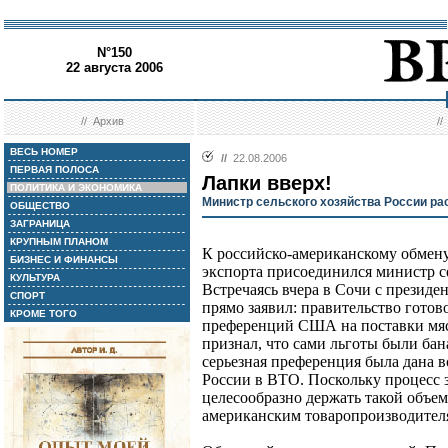
N°150
22 августа 2006
//
Архив
/
ВЕСЬ НОМЕР
//
22.08.2006
ПЕРВАЯ ПОЛОСА
Лапки вверх!
ПОЛИТИКА И ЭКОНОМИКА
Министр сельского хозяйства России ра
ОБЩЕСТВО
ЗАГРАНИЦА
КРУПНЫМ ПЛАНОМ
К российско-американскому обмену
БИЗНЕС И ФИНАНСЫ
экспорта присоединился министр се
КУЛЬТУРА
Встречаясь вчера в Сочи с презид
СПОРТ
прямо заявил: правительство готов
КРОМЕ ТОГО
преференций США на поставки мяс
признал, что сами льготы были ба
серьезная преференция была дана в
России в ВТО. Поскольку процесс з
целесообразно держать такой объе
американским товаропроизводителя