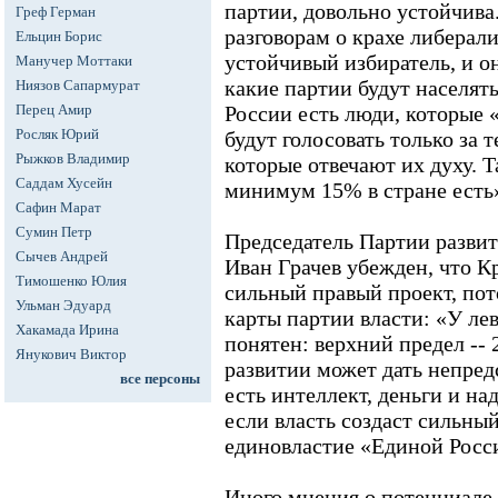
партии, довольно устойчива
Греф Герман
разговорам о крахе либерали
Ельцин Борис
устойчивый избиратель, и он
Манучер Моттаки
какие партии будут населят
Ниязов Сапармурат
Перец Амир
России есть люди, которые 
Росляк Юрий
будут голосовать только за 
Рыжков Владимир
которые отвечают их духу. Т
Саддам Хусейн
минимум 15% в стране есть
Сафин Марат
Сумин Петр
Председатель Партии разви
Сычев Андрей
Иван Грачев убежден, что К
Тимошенко Юлия
сильный правый проект, пот
Ульман Эдуард
карты партии власти: «У ле
Хакамада Ирина
понятен: верхний предел --
Янукович Виктор
развитии может дать непред
все персоны
есть интеллект, деньги и н
если власть создаст сильны
единовластие «Единой Росс
Иного мнения о потенциале