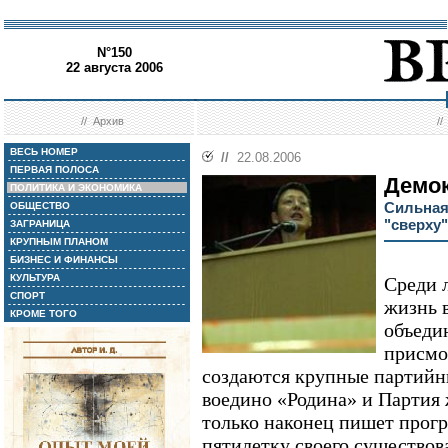
N°150
22 августа 2006
//
Архив
/
ВЕСЬ НОМЕР
//
22.08.2006
ПЕРВАЯ ПОЛОСА
Демок
ПОЛИТИКА И ЭКОНОМИКА
Сильная
ОБЩЕСТВО
"сверху"
ЗАГРАНИЦА
КРУПНЫМ ПЛАНОМ
БИЗНЕС И ФИНАНСЫ
КУЛЬТУРА
Среди 
СПОРТ
жизнь 
КРОМЕ ТОГО
объеди
присмо
создаются крупные партийн
воедино «Родина» и Партия 
только наконец пишет прогр
пятилетку своего существов