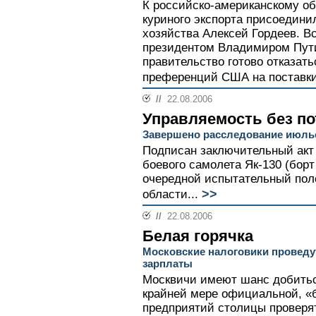
К российско-американскому об
куриного экспорта присоедини
хозяйства Алексей Гордеев. Вс
президентом Владимиром Пути
правительство готово отказат
преференций США на поставки
//
22.08.2006
Управляемость без по
Завершено расследование июльс
Подписан заключительный акт
боевого самолета Як-130 (бор
очередной испытательный поле
>>
области...
//
22.08.2006
Белая горячка
Московские налоговики проведу
зарплаты
Москвичи имеют шанс добитьс
крайней мере официальной, «б
предприятий столицы проверя