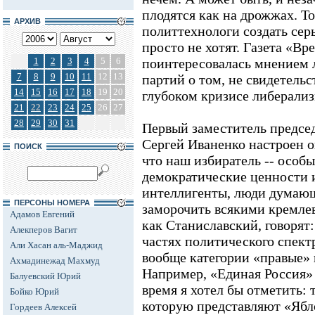
плодятся как на дрожжах. Т
АРХИВ
политтехнологи создать сер
просто не хотят. Газета «Вр
1
2
3
4
5
6
поинтересовалась мнением 
7
8
9
10
11
12
13
партий о том, не свидетельс
14
15
16
17
18
19
20
глубоком кризисе либерализ
21
22
23
24
25
26
27
28
29
30
31
Первый заместитель предсе
Сергей Иваненко настроен о
ПОИСК
что наш избиратель -- особ
демократические ценности 
интеллигенты, люди думающ
ПЕРСОНЫ НОМЕРА
заморочить всякими кремлев
Адамов Евгений
как Станиславский, говорят:
Алекперов Вагит
частях политического спектр
Али Хасан аль-Маджид
вообще категории «правые» 
Ахмадинежад Махмуд
Например, «Единая Россия» 
Балуевский Юрий
время я хотел бы отметить: 
Бойко Юрий
которую представляют «Ябл
Гордеев Алексей