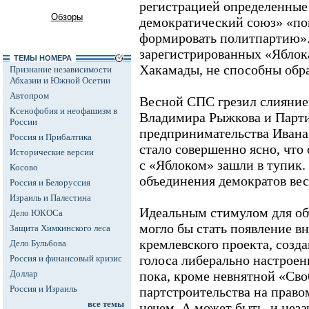
регистрацией определенные 
Обзоры
демократический союз» «пок
формировать политпартию».
зарегистрированных «Яблок
ТЕМЫ НОМЕРА
Хакамады, не способны обр
Признание независимости
Абхазии и Южной Осетии
Автопром
Весной СПС грезил слияние
Ксенофобия и неофашизм в
Владимира Рыжкова и Парти
России
предпринимательства Ивана 
Россия и Прибалтика
стало совершенно ясно, что
Исторические версии
с «Яблоком» зашли в тупик. 
Косово
объединения демократов вес
Россия и Белоруссия
Израиль и Палестина
Идеальным стимулом для об
Дело ЮКОСа
могло бы стать появление в
Защита Химкинского леса
кремлевского проекта, созд
Дело Бульбова
голоса либерально настроен
Россия и финансовый кризис
Доллар
пока, кроме невнятной «Сво
Россия и Израиль
партстроительства на право
все темы
нечем. А может быть, и неза