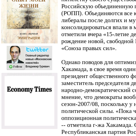
Российскую объединенную
(РОПП). Объединяются все к
либералы после долгих и м
консолидироваться впали в 
отметили вчера «15-летие 
рождение новой, свободной 
«Союза правых сил».
Однако поводов для оптими
Хакамада, в свое время один
президент общественного ф
заместитель председателя 
народно-демократический с
мнение, что демократы воо
сезон-2007/08, поскольку у 
политической силы. «Пока ч
оппозиционная политическая
-- отметила г-жа Хакамада.
Республиканская партия Ро