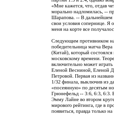
«Мне кажется, что, отдав ч
морально надломилась, -- п
Шарапова. -- В дальнейшем 
свои условия сопернице. Я о
меня на корте все получалос
Следующим противником на
победительница матча Вера 
(Китай), который состоялс
московскому времени. Теор
включительно может играть 
Еленой Весниной, Еленой 
Петровой. Первая из назван
1/32 финала, выключив из 
«посеянную» по десятым н
Грюнефельд -- 3:6, 6:3, 6:3
Эмму Лайне во втором круге
мирового рейтинга, где в п
появиться, правда только на