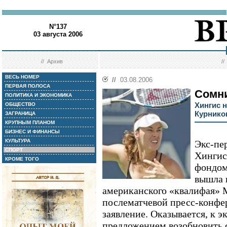
N°137
03 августа 2006
//
Архив
/
ВЕСЬ НОМЕР
//
03.08.2006
ПЕРВАЯ ПОЛОСА
Сомн
ПОЛИТИКА И ЭКОНОМИКА
Хингис н
ОБЩЕСТВО
Курнико
ЗАГРАНИЦА
КРУПНЫМ ПЛАНОМ
БИЗНЕС И ФИНАНСЫ
КУЛЬТУРА
Экс-пе
СПОРТ
Хингис
КРОМЕ ТОГО
фондом
вышла в
американского «квалифая» Ме
послематчевой пресс-конфе
заявление. Оказывается, к э
предложением возобновить 