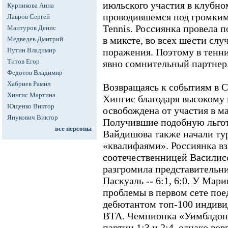
июльского участия в клубно
Курникова Анна
проводившемся под громким
Лавров Сергей
Tennis. Россиянка провела п
Мантуров Денис
в миксте, во всех шести слу
Медведев Дмитрий
Путин Владимир
поражения. Поэтому в тенн
Титов Егор
явно сомнительный партнер
Федотов Владимир
Хабриев Рамил
Возвращаясь к событиям в С
Хингис Мартина
Хингис благодаря высокому
Ющенко Виктор
освобождена от участия в ма
Янукович Виктор
Получившие подобную льго
все персоны
Вайдишова также начали тур
«квалифаями». Россиянка вз
соотечественницей Василисой
разгромила представитель
Паскуаль -- 6:1, 6:0. У Ма
проблемы в первом сете пое
дебютантом топ-100 индив
ВТА. Чемпионка «Уимблдона
партии 1:3 и 2:4, однако во