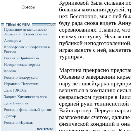
Курниковой была сильная по
Обзоры
большая компания друзей, т
нет. Бесспорно, мы с ней бы
буду рада снова видеть Анн
ТЕМЫ НОМЕРА
соревнованиях. Главное, что
Признание независимости
Абхазии и Южной Осетии
своему поступку. Нельзя поя
Автопром
публикой неподготовленной. 
Ксенофобия и неофашизм в
играя вместе с ней, вылетат
России
турнира».
Россия и Прибалтика
Исторические версии
Мартина прекрасно представл
Косово
Объявив о завершении карьер
Россия и Белоруссия
пару лет швейцарка предпр
Израиль и Палестина
вернуться в компанию силь
Дело ЮКОСа
февральском турнире в Таил
Защита Химкинского леса
средней руки теннисисткой
Дело Бульбова
Вайнгартнер. Первую парти
Россия и финансовый кризис
Доллар
разгромным счетом, дальше 
Россия и Израиль
физической кондиций и она 
все темы
оставшихся двух сетах. К с