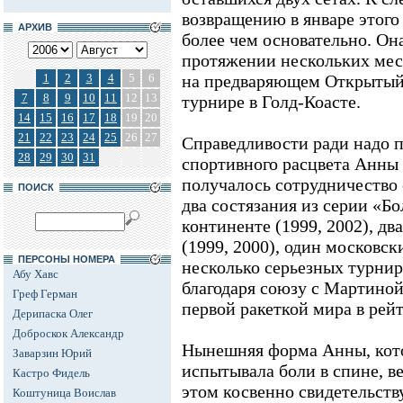
возвращению в январе этого
АРХИВ
более чем основательно. Он
протяжении нескольких мес
1
2
3
4
5
6
на предваряющем Открытый
7
8
9
10
11
12
13
турнире в Голд-Коасте.
14
15
16
17
18
19
20
21
22
23
24
25
26
27
Справедливости ради надо пр
28
29
30
31
спортивного расцвета Анны 
получалось сотрудничество
ПОИСК
два состязания из серии «Б
континенте (1999, 2002), д
(1999, 2000), один московск
ПЕРСОНЫ НОМЕРА
несколько серьезных турнир
Абу Хавс
благодаря союзу с Мартиной
Греф Герман
первой ракеткой мира в рейт
Дерипаска Олег
Доброскок Александр
Нынешняя форма Анны, кото
Заварзин Юрий
испытывала боли в спине, ве
Кастро Фидель
этом косвенно свидетельств
Коштуница Воислав