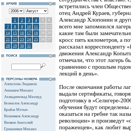
АРХИВ
встретились член Обществе
отец Андрей Кураев, губерн
Александр Хлопонин и друг
1
2
3
4
5
6
всего мне запомнился лагерь
7
8
9
10
11
12
13
какие там были замечатель
14
15
16
17
18
19
20
кросс пять километров, а пот
21
22
23
24
25
26
27
рассказал корреспонденту 
28
29
30
31
движения Александр Копыть
ПОИСК
отмечали, что этот лагерь 
сравнению с прошлым годом.
лекций в день».
ПЕРСОНЫ НОМЕРА
Алексеева Людмила
После окончания работы лаг
Аншаков Михаил
выдали сертификаты, говоря
Ахмадинежад Махмуд
подготовку в «Селигере-2006
Безнасюк Александр
обучения будут определены
Брайза Мэтью
оказаться на гребне так на
Вешняков Александр
революции» и произведут «
Вилков Анатолий
пораженцев», как любит вы
Гришанков Михаил