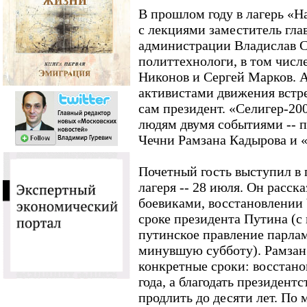
В прошлом году в лагерь «
с лекциями заместитель гла
администрации Владислав С
политтехнологи, в том числ
Никонов и Сергей Марков. А
активистами движения встре
сам президент. «Селигер-20
людям двумя событиями -- 
Чечни Рамзана Кадырова и 
Почетный гость выступил в
лагеря -- 28 июля. Он расск
боевиками, восстановлении 
сроке президента Путина (с
путинское правление парла
минувшую субботу). Рамзан
конкретные сроки: восстано
года, а благодать президент
продлить до десяти лет. По