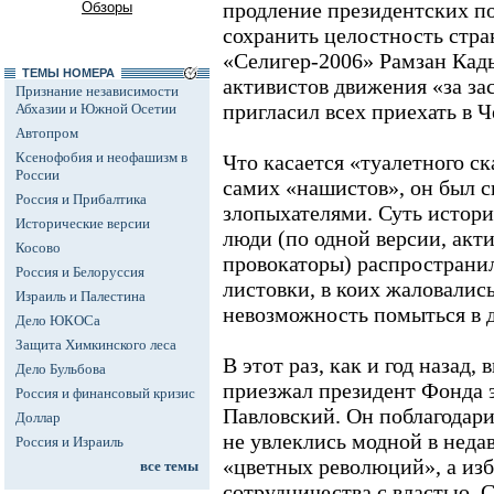
продление президентских 
Обзоры
сохранить целостность стран
«Селигер-2006» Рамзан Кад
ТЕМЫ НОМЕРА
активистов движения «за за
Признание независимости
пригласил всех приехать в 
Абхазии и Южной Осетии
Автопром
Ксенофобия и неофашизм в
Что касается «туалетного с
России
самих «нашистов», он был 
Россия и Прибалтика
злопыхателями. Суть истори
Исторические версии
люди (по одной версии, акти
Косово
провокаторы) распространи
Россия и Белоруссия
листовки, в коих жаловались
Израиль и Палестина
невозможность помыться в 
Дело ЮКОСа
Защита Химкинского леса
В этот раз, как и год назад,
Дело Бульбова
приезжал президент Фонда 
Россия и финансовый кризис
Павловский. Он поблагодари
Доллар
не увлеклись модной в нед
Россия и Израиль
«цветных революций», а изб
все темы
сотрудничества с властью. 