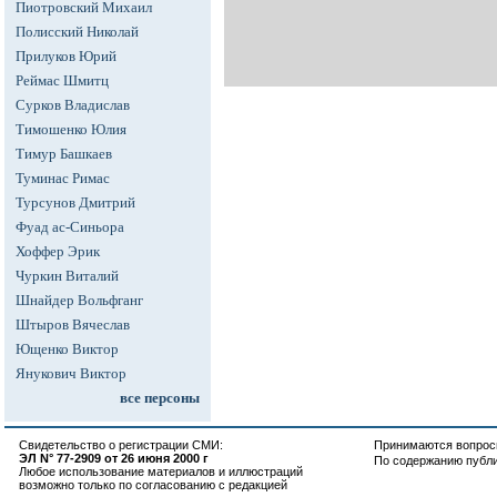
Пиотровский Михаил
Полисский Николай
Прилуков Юрий
Реймас Шмитц
Сурков Владислав
Тимошенко Юлия
Тимур Башкаев
Туминас Римас
Турсунов Дмитрий
Фуад ас-Синьора
Хоффер Эрик
Чуркин Виталий
Шнайдер Вольфганг
Штыров Вячеслав
Ющенко Виктор
Янукович Виктор
все персоны
Свидетельство о регистрации СМИ:
Принимаются вопросы
ЭЛ N° 77-2909 от 26 июня 2000 г
По содержанию публ
Любое использование материалов и иллюстраций
возможно только по согласованию с редакцией