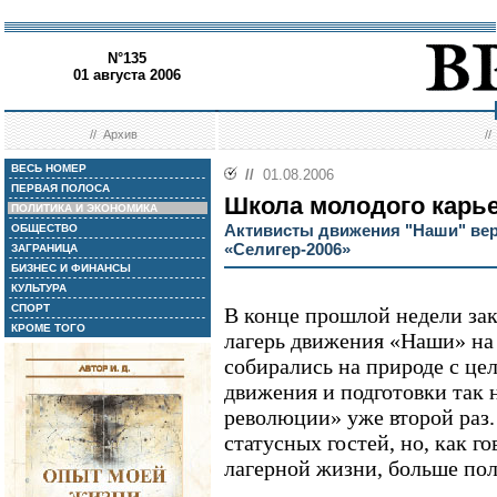
N°135
01 августа 2006
//
Архив
/
ВЕСЬ НОМЕР
//
01.08.2006
ПЕРВАЯ ПОЛОСА
Школа молодого карь
ПОЛИТИКА И ЭКОНОМИКА
Активисты движения "Наши" вер
ОБЩЕСТВО
«Селигер-2006»
ЗАГРАНИЦА
БИЗНЕС И ФИНАНСЫ
КУЛЬТУРА
СПОРТ
В конце прошлой недели за
КРОМЕ ТОГО
лагерь движения «Наши» на 
собирались на природе с це
движения и подготовки так 
революции» уже второй раз.
статусных гостей, но, как г
лагерной жизни, больше по