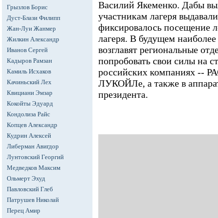
Василий Якеменко. Дабы вы
Грызлов Борис
участникам лагеря выдавали
Дуст-Блази Филипп
фиксировалось посещение л
Жан-Луи Жанмер
лагеря. В будущем наиболе
Жилкин Александр
возглавят региональные отд
Иванов Сергей
попробовать свои силы на 
Кадыров Рамзан
российских компаниях -- Р
Камиль Исхаков
ЛУКОЙЛе, а также в аппара
Качиньский Лех
Квициани Эмзар
президента.
Кокойты Эдуард
Кондолиза Райс
Копцев Александр
Кудрин Алексей
Либерман Авигдор
Лунтовский Георгий
Медведков Максим
Ольмерт Эхуд
Павловский Глеб
Патрушев Николай
Перец Амир