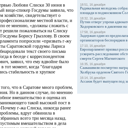
тервью Любови Слиски 30 июня в
18:51, 16 декабря
Радикальная молодежь собрал
ый вице-спикер Госдумы заявила, что
площади в подмосковном Со
м хозяйстве, свидетельствует о
18:32, 16 декабря
рофессионализме местной власти, и
Путин отверг упреки адвокат
, по ее мнению, «должны сложить с
Ходорковского в давлении на 
ет решили пожаловаться на Слиску
17:58, 16 декабря
Задержан один из предполаг
 Госдумы Борису Грызлову. В своем
организаторов беспорядков 
арламента попросили «призвать г-жу
аты Саратовской гордумы Лариса
17:10, 16 декабря
Европарламент призвал росси
бнародовали текст своего письма
ускорить расследование обст
огда в беседе с корреспондентом
смерти Сергея Магнитского
вич, заявил, что ему вдвойне было
16:35, 16 декабря
в тот момент, когда "благодаря
Саакашвили посмертно награ
лись стабильность и хрупкое
Холбрука орденом Святого Г
16:14, 16 декабря
Ассанж будет выпущен под з
того, что в Саратове много проблем,
ния. Но в данном случае, по мнению
добное вмешательство и оценка их
 занимающего такой высокий пост в
«Почему г-жа Слиска, никогда ранее
проблемы, вдруг обвинила в
збранных всего три месяца назад.
пустимым вмешательством в дела