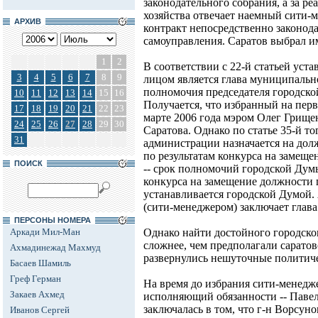
законодательного собрания, а за р
хозяйства отвечает наемный сити-м
АРХИВ
контракт непосредственно законода
самоуправления. Саратов выбрал и
1
2
В соответствии с 22-й статьей ус
3
4
5
6
7
8
9
лицом является глава муниципаль
полномочия председателя городско
10
11
12
13
14
15
16
Получается, что избранный на пер
17
18
19
20
21
22
23
марте 2006 года мэром Олег Грище
24
25
26
27
28
29
30
Саратова. Однако по статье 35-й то
31
администрации назначается на дол
по результатам конкурса на замеще
ПОИСК
-- срок полномочий городской Дум
конкурса на замещение должности 
устанавливается городской Думой.
(сити-менеджером) заключает глава
ПЕРСОНЫ НОМЕРА
Аркади Мил-Ман
Однако найти достойного городско
сложнее, чем предполагали сарато
Ахмадинежад Махмуд
развернулись нешуточные политиче
Басаев Шамиль
Греф Герман
На время до избрания сити-менедж
Закаев Ахмед
исполняющий обязанности -- Паве
заключалась в том, что г-н Ворсуно
Иванов Сергей