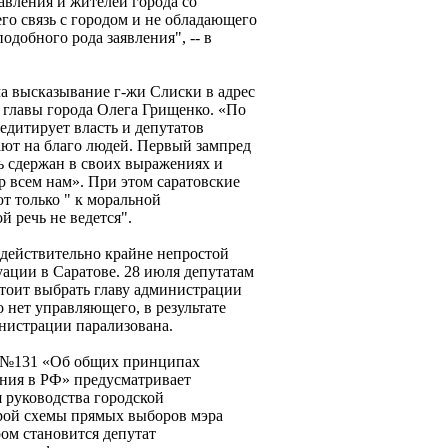
авления и жителей города со
го связь с городом и не обладающего
одобного рода заявления", -- в
а высказывание г-жи Слиски в адрес
 главы города Олега Грищенко. «По
дитирует власть и депутатов
ают на благо людей. Первый зампред
ь сдержан в своих выражениях и
р всем нам». При этом саратовские
т только " к моральной
й речь не ведется".
 действительно крайне непростой
уации в Саратове. 28 июля депутатам
тоит выбрать главу администрации
но нет управляющего, в результате
инистрации парализована.
н №131 «Об общих принципах
ния в РФ» предусматривает
 руководства городской
арой схемы прямых выборов мэра
ом становится депутат