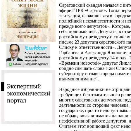
Саратовский скандал начался с ин
эфире ГТРК «Саратов». Тогда перв
«ситуация, сложившаяся в городско
полнейшей некомпетентности и неп
прежде всего депутатов». Которые
себя полномочия». Депутаты в отв
российскому президенту и спикеру
письме 23 депутата саратовского п
Слиску к ответственности». Депут
Горбанева и Александр Янклович о
российскому президенту 14 июля. Т
«Времени новостей» депутат Янкло
обидно слышать слова г-жи Слиски 
губернатору и главе города намети
взаимопонимание".
Народные избранники не отрицали 
требующих безотлагательного реше
многих саратовских депутатов, по
деятельности со стороны человека,
государстве, просто недопустимы. 
не обращавшая внимания на наши 
неэффективной работе депутатов, и
Считаем этот вопиющий факт недо