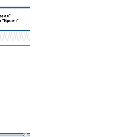
ремя"
о "Время"