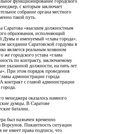
еальное функционирование городского
енеджер, с которым заключает
тельное собрание органа местного
менно такой путь.
тава Саратова «высшим должностным
ного образования, исполняющий
й Думы и именуемый «глава города».
вом заседании Саратовской гордумы в
нко является реальным хозяином
го же городского устава «глава
жность по контракту, заключаемому
ние указанной должности, на пять лет
ы». При этом порядок проведения
главы администрации города
 А контракт с главой администрации
 города.
го менеджера оказалось намного
вские думцы. В Саратове
ские баталии.
ера был назначен временно
л Ворсунов. Пикантность ситуации
в не имеет права подписи, что