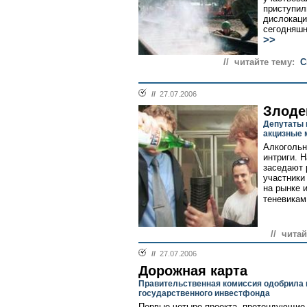
приступил
дислокаци
сегодняшн
>>
// читайте тему:
С
//
27.07.2006
Злоде
Депутаты 
акцизные 
Алкогольн
интриги. 
заседают 
участники
на рынке 
теневикам.
// читай
//
27.07.2006
Дорожная карта
Правительственная комиссия одобрила 
государственного инвестфонда
Первые четыре проекта, претендующие