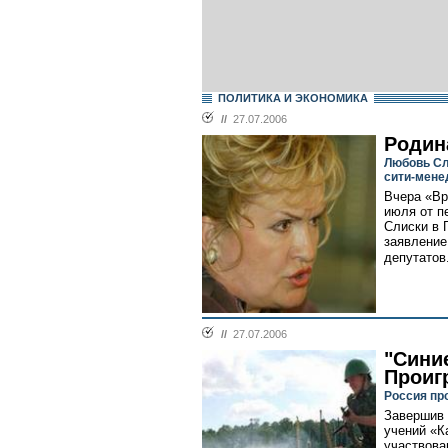
ПОЛИТИКА И ЭКОНОМИКА
//
27.07.2006
Родин
Любовь Сл
сити-мене
Вчера «Вр
июля от п
Слиски в 
заявление
депутатов.
//
27.07.2006
"Сини
Проиг
Россия пр
Завершив 
учений «К
участвова