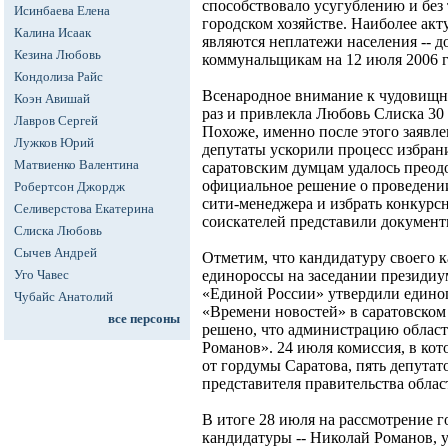
способствовало усугублению и без 
Исинбаева Елена
городском хозяйстве. Наиболее акт
Калина Исаак
являются неплатежи населения -- д
Кезина Любовь
коммунальщикам на 12 июля 2006 г
Кондолиза Райс
Всенародное внимание к чудовищн
Коэн Авишай
раз и привлекла Любовь Слиска 30
Лавров Сергей
Похоже, именно после этого заявл
Лужков Юрий
депутаты ускорили процесс избрани
Матвиенко Валентина
саратовским думцам удалось преодо
официальное решение о проведении
Робертсон Джордж
сити-менеджера и избрать конкурс
Селиверстова Екатерина
соискателей представили докумен
Слиска Любовь
Сычев Андрей
Отметим, что кандидатуру своего к
Уго Чавес
единороссы на заседании президиу
«Единой России» утвердили единог
Чубайс Анатолий
«Времени новостей» в саратовском
все персоны
решено, что администрацию област
Романов». 24 июля комиссия, в ко
от гордумы Саратова, пять депута
представителя правительства облас
В итоге 28 июля на рассмотрение 
кандидатуры -- Николай Романов, 