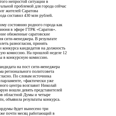
того непростой ситуации в
уальной проблемой для города сейчас
олг жителей Саратова
ода составил 430 млн рублей.
ому состоянию родного города как
 июня в эфире ГТРК «Саратов».
ение обиженные саратовские
я сити-менеджера. В результате
леть разногласия, принять
 конкурса кандидатов на должность
ную комиссию. На прошлой неделе 12
ты в конкурсную комиссию.
андидата на пост сити-менеджера
ма регионального политсовета
ласно. По словам источника
 парламенте, «фактически уже
ного центра возглавит Николай
торую вошли девять представителей
тов областной Думы и четыре
ти, объявила результаты конкурса.
гордумы будет вынесено три
уже почти месяц работающий в