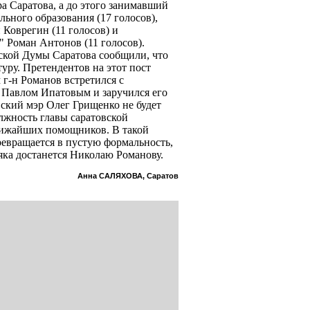
а Саратова, а до этого занимавший
ьного образования (17 голосов),
Коврегин (11 голосов) и
" Роман Антонов (11 голосов).
дской Думы Саратова сообщили, что
уру. Претендентов на этот пост
 г-н Романов встретился с
 Павлом Ипатовым и заручился его
вский мэр Олег Грищенко не будет
лжность главы саратовской
лижайших помощников. В такой
ревращается в пустую формальность,
яка достанется Николаю Романову.
Анна САЛЯХОВА, Саратов