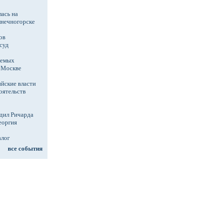
ась на
лнечногорске
ов
суд
аемых
в Москве
йские власти
оятельств
дил Ричарда
еоргия
алог
все события