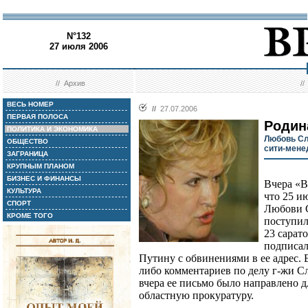
N°132
27 июля 2006
//
Архив
/
ВЕСЬ НОМЕР
//
27.07.2006
ПЕРВАЯ ПОЛОСА
Родин
ПОЛИТИКА И ЭКОНОМИКА
Любовь Сл
ОБЩЕСТВО
сити-мене
ЗАГРАНИЦА
КРУПНЫМ ПЛАНОМ
БИЗНЕС И ФИНАНСЫ
Вчера «В
КУЛЬТУРА
что 25 и
СПОРТ
Любови С
КРОМЕ ТОГО
поступил
23 сарат
подписал
Путину с обвинениями в ее адрес. 
либо комментариев по делу г-жи Сл
вчера ее письмо было направлено 
областную прокуратуру.