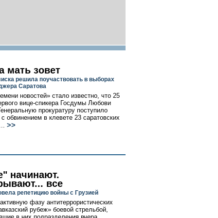
а мать зовет
иска решила поучаствовать в выборах
джера Саратова
емени новостей» стало известно, что 25
ервого вице-спикера Госдумы Любови
Генеральную прокуратуру поступило
 с обвинением в клевете 23 саратовских
>>
..
е" начинают.
рывают... все
овела репетицию войны с Грузией
активную фазу антитеррористических
авказский рубеж» боевой стрельбой,
вшие в них подразделения вчера