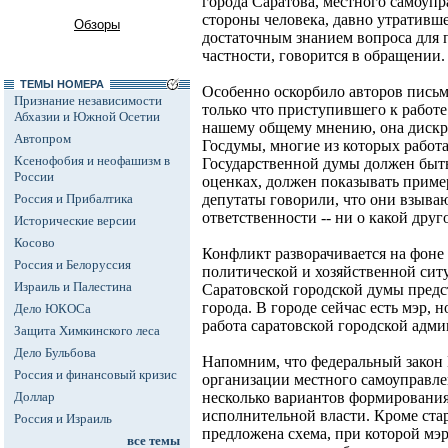
города Саратова, местного самоупр
стороны человека, давно утративше
Обзоры
достаточным знанием вопроса для п
частности, говорится в обращении.
ТЕМЫ НОМЕРА
Особенно оскорбило авторов письм
Признание независимости
только что приступившего к работе
Абхазии и Южной Осетии
нашему общему мнению, она дискре
Автопром
Госдумы, многие из которых работ
Ксенофобия и неофашизм в
Государственной думы должен быт
России
оценках, должен показывать приме
Россия и Прибалтика
депутаты говорили, что они взываю
ответственности -- ни о какой друго
Исторические версии
Косово
Конфликт разворачивается на фоне
Россия и Белоруссия
политической и хозяйственной сит
Израиль и Палестина
Саратовской городской думы предс
города. В городе сейчас есть мэр, 
Дело ЮКОСа
работа саратовской городской адм
Защита Химкинского леса
Дело Бульбова
Напомним, что федеральный зако
Россия и финансовый кризис
организации местного самоуправле
Доллар
несколько вариантов формирования
исполнительной власти. Кроме ст
Россия и Израиль
предложена схема, при которой мэр
все темы