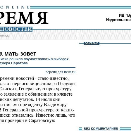
ИД "В
Издательств
/
поиск
а мать зовет
иска решила поучаствовать в выборах
джера Саратова
версия для печати
ремени новостей» стало известно,
юля от первого вице-спикера Госдумы
лиски в Генеральную прокуратуру
о заявление с обвинением в клевете
овских депутатов. 14 июля они
и письмо президенту Владимиру
В Генеральной прокуратуре от каких-
иски отказались. Известно лишь, что
для проверки в Саратовскую
БЕЗ КОМMЕНТАРИЕВ