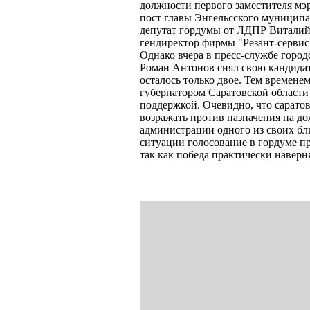
должности первого заместителя мэр
пост главы Энгельсского муниципал
депутат гордумы от ЛДПР Виталий 
гендиректор фирмы "Резант-сервис
Однако вчера в пресс-службе горо
Роман Антонов снял свою кандидат
осталось только двое. Тем временем
губернатором Саратовской области
поддержкой. Очевидно, что сарато
возражать против назначения на до
администрации одного из своих б
ситуации голосование в гордуме п
так как победа практически наверн