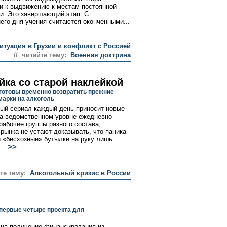
и к выдвижению к местам постоянной
и. Это завершающий этап. С
его дня учения считаются оконченными...
итуация в Грузии и конфликт с Россией
// читайте тему:
Военная доктрина
йка со старой наклейкой
готовы временно возвратить прежние
марки на алкоголь
ый сериал каждый день приносит новые
На ведомственном уровне ежедневно
рабочие группы разного состава,
 рынка не устают доказывать, что паника
и «бесхозные» бутылки на руку лишь
>>
..
те тему:
Алкогольный кризис в России
первые четыре проекта для
 на получение финансирования из