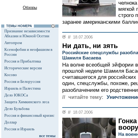
челнока
Обзоры
мягкой 
строго 
заранее американскими баллис
ТЕМЫ НОМЕРА
Признание независимости
Абхазии и Южной Осетии
//
18.07.2006
Автопром
Ни дать, ни зять
Ксенофобия и неофашизм в
Российские спецслужбы разобла
России
Шамиля Басаева
Россия и Прибалтика
На волне всеобщей эйфории в
Исторические версии
прошлой неделе Шамиля Басае
Косово
считавшегося для российских
Россия и Белоруссия
один, спецслужбы, похоже, р
Израиль и Палестина
разоблачением его родственник
Дело ЮКОСа
// читайте тему:
Уничтожени
Защита Химкинского леса
Дело Бульбова
//
18.07.2006
Россия и финансовый кризис
Гонка
Доллар
воор
Россия и Израиль
На воен
все темы