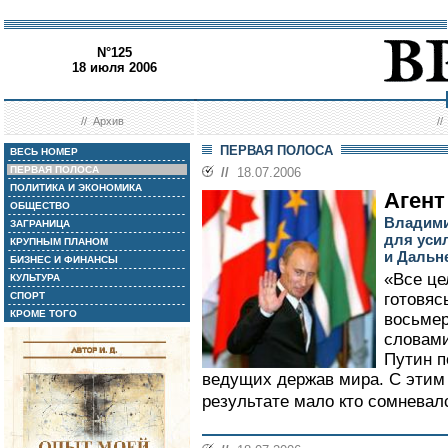
N°125
18 июля 2006
//
Архив
/
ПЕРВАЯ ПОЛОСА
ВЕСЬ НОМЕР
ПЕРВАЯ ПОЛОСА
//
18.07.2006
ПОЛИТИКА И ЭКОНОМИКА
Агент
ОБЩЕСТВО
Владими
ЗАГРАНИЦА
для уси
КРУПНЫМ ПЛАНОМ
и Дальн
БИЗНЕС И ФИНАНСЫ
«Все це
КУЛЬТУРА
СПОРТ
готовяс
КРОМЕ ТОГО
восьмер
словами
Путин п
ведущих держав мира. С этим 
результате мало кто сомневал