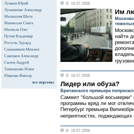
Лужков Юрий
//
18.07.2006
Лукашенко Александр
Им лю
Малашхия Шота
Московс
Манмохан Сингх
тяжелых
Митволь Олег
Московс
найти д
Путин Владимир
ремонта
Россель Эдуард
дополни
Саакашвили Михаил
владель
Савенков Александр
грузовик
Сычев Андрей
Тимошенко Юлия
Ющенко Виктор
//
18.07.2006
все персоны
Лидер или обуза?
Британского премьера попросил
Саммит "большой восьмерки" 
программы вряд ли мог отвлеч
Петербург премьера Великобр
неприятностях, поджидающих е
//
18.07.2006