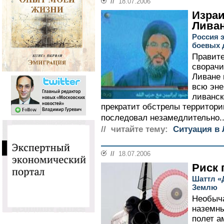
//
18.07.2006
Израи
Ливан
Россия 
боевых 
Правите
сворачи
Ливане 
всю эне
ливанск
прекратит обстрелы территори
последовал незамедлительно..
// читайте тему:
Cитуация в
//
18.07.2006
Риск 
Шаттл «
Землю
Необыч
наземн
полет а