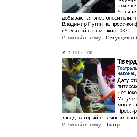
отметке
больше 
добываются энергоносители, т
Владимир Путин на пресс-кон
>>
«большой восьмерки»...
// читайте тему:
Cитуация в
//
18.07.2006
Твер
Театрал
наконец
Дату ст
питерск
Чесноко
Могучег
могли с
Пресс-р
завод, который не смог их изго
// читайте тему:
Театр