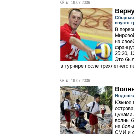
//
18.07.2006
Верну
Сборная
спустя т
В перво
Мировой
на свое
француза
25:20, 1
Это был
в турнире после трехлетнего п
//
18.07.2006
Волны
Индонез
Южное п
острова
цунами.
волны б
не боль
СМИ и 