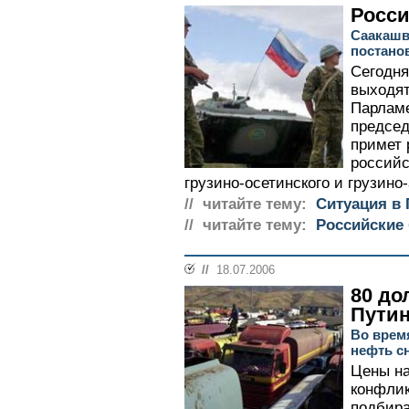
Росси
Саакашв
постано
Сегодня
выходят
Парламе
председ
примет 
российс
грузино-осетинского и грузино-
// читайте тему:
Ситуация в 
// читайте тему:
Российские
//
18.07.2006
80 до
Пути
Во врем
нефть с
Цены на
конфли
подбира