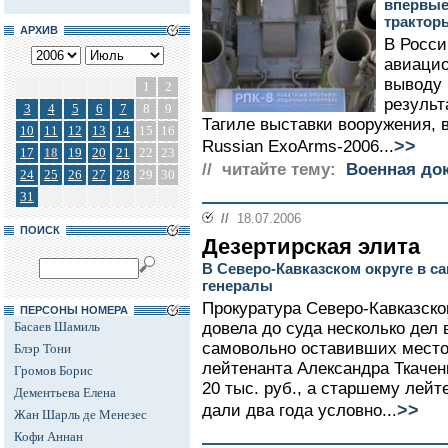
впервые
трактор
АРХИВ
В Росси
авиацио
выводу 
1
2
резуль
3
4
5
6
7
8
9
Тагиле выставки вооружения, 
10
11
12
13
14
15
16
>>
Russian ExoArms-2006...
17
18
19
20
21
22
23
// читайте тему:
Военная до
24
25
26
27
28
29
30
31
//
18.07.2006
ПОИСК
Дезертирская элита
В Северо-Кавказском округе в с
генералы
Прокуратура Северо-Кавказског
ПЕРСОНЫ НОМЕРА
Басаев Шамиль
довела до суда несколько дел
самовольно оставивших место
Блэр Тони
лейтенанта Александра Ткачен
Громов Борис
20 тыс. руб., а старшему лей
Дементьева Елена
>>
дали два года условно...
Жан Шарль де Менезес
Кофи Аннан