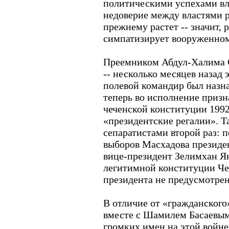
политическими успехами вл
недоверие между властями 
прежнему растет -- значит, р
симпатизирует вооруженно
Преемником Абдул-Халима С
-- несколько месяцев назад
полевой командир был назна
теперь во исполнение приз
чеченской конституции 1992
«президентские регалии». Т
сепаратистами второй раз: п
выборов Масхадова президе
вице-президент Зелимхан Ян
легитимной конституции Чеч
президента не предусмотрен
В отличие от «гражданского
вместе с Шамилем Басаевым
громких имен на этой войне 