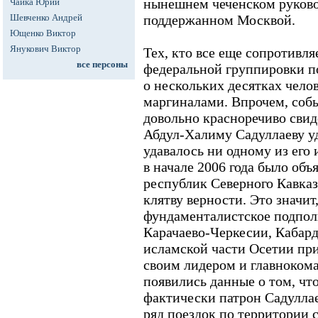
нынешнем чеченском руково
Чайка Юрий
Шевченко Андрей
поддержанном Москвой.
Ющенко Виктор
Янукович Виктор
Тех, кто все еще сопротивля
все персоны
федеральной группировки пол
о нескольких десятках челов
маргиналами. Впрочем, собы
довольно красноречиво свид
Абдул-Халиму Садуллаеву уд
удавалось ни одному из его
в начале 2006 года было объ
республик Северного Кавказ
клятву верности. Это значит
фундаменталистское подпол
Карачаево-Черкесии, Кабар
исламской части Осетии пр
своим лидером и главноком
появились данные о том, чт
фактически патрон Садулла
ряд поездок по территории 