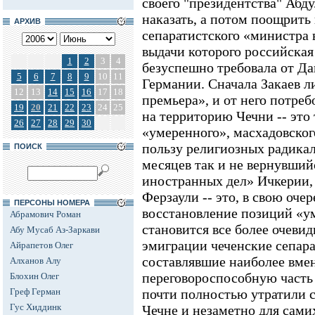
своего "президентства" Абд
наказать, а потом поощрить
АРХИВ
сепаратистского «министра 
выдачи которого российская
1
2
3
4
безуспешно требовала от Д
5
6
7
8
9
10
11
Германии. Сначала Закаев л
12
13
14
15
16
17
18
премьера», и от него потре
19
20
21
22
23
24
25
на территорию Чечни -- это
26
27
28
29
30
«умеренного», масхадовског
пользу религиозных радикал
ПОИСК
месяцев так и не вернувший
иностранных дел» Ичкерии,
Ферзаули -- это, в свою оче
ПЕРСОНЫ НОМЕРА
восстановление позиций «у
Абрамович Роман
становится все более очевид
Абу Мусаб Аз-Заркави
эмиграции чеченские сепара
Айрапетов Олег
составлявшие наиболее вме
Алханов Алу
переговороспособную часть 
Блохин Олег
Греф Герман
почти полностью утратили с
Гус Хиддинк
Чечне и незаметно для самих