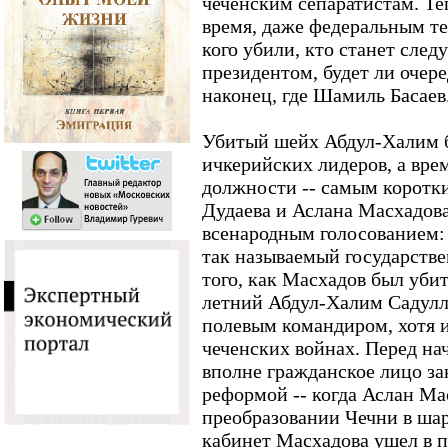
чеченским сепаратистам. Теп
время, даже федеральным те
кого убили, кто станет сл
президентом, будет ли очере
наконец, где Шамиль Басаев
Убитый шейх Абдул-Халим 
ичкерийских лидеров, а вре
должности -- самым коротки
Дудаева и Аслана Масхадов
всенародным голосованием: 
так называемый государств
того, как Масхадов был убит
летний Абдул-Халим Садулл
полевым командиром, хотя и
чеченских войнах. Перед на
вполне гражданское лицо з
реформой -- когда Аслан Ма
преобразовании Чечни в шар
кабинет Масхадова ушел в 