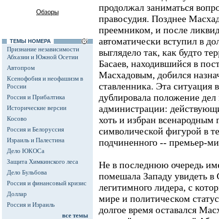
продолжал заниматься вопр
Обзоры
правосудия. Позднее Масхад
преемником, и после ликви
автоматически вступил в до
ТЕМЫ НОМЕРА
Признание независимости
выглядело так, как будто т
Абхазии и Южной Осетии
Басаев, находившийся в пос
Автопром
Масхадовым, добился назна
Ксенофобия и неофашизм в
ставленника. Эта ситуация 
России
дублировала положение дел 
Россия и Прибалтика
администрации: действующи
Исторические версии
хоть и избран всенародным 
Косово
Россия и Белоруссия
символической фигурой в т
Израиль и Палестина
подчиненного -- премьер-ми
Дело ЮКОСа
Защита Химкинского леса
Не в последнюю очередь име
Дело Бульбова
помешала Западу увидеть в 
Россия и финансовый кризис
легитимного лидера, с кото
Доллар
мире и политическом статус
Россия и Израиль
долгое время оставался Мас
все темы