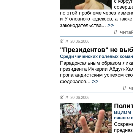
с корру
соверше
по этой проблеме через измен
и Уголовного кодексов, а такж
>>
законодательства...
// чита
//
20.06.2006
"Президентов" не вы
Среди чеченских полевых коман
Парадоксальным образом ликв
президента Ичкерии Абдул-Ха
пропагандистским успехом ско
>>
федералов...
// ч
//
20.06.2006
Полит
ВЦИОМ н
нашего 
Совреме
предназ