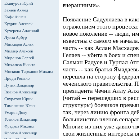
Ехануров Юрий
вчерашними».
Закаев Ахмед
Кофи Аннан
Появление Садуллаева в как
Кудрин Алексей
отражением этого процесса
Кучерена Анатолий
новое поколение -- люди, и
Луиза Арбур
известны с самого ее начала.
Масхадов Аслан
часть -- как Аслан Масхадов
Миллер Алексей
Гелаев -- убита в боях и спе
Миронов Сергей
Салман Радуев и Турпал Атг
Михалков Никита
часть -- как братья Ямадаев
Москвин-Тарханов Михаил
перешла на сторону федерал
Проди Романо
чеченского правительства. 
Путин Владимир
президента Чечни Аллу Алх
Рязанов Александр
(читай -- перешедших в рес
Скуратов Юрий
структуры) боевиков превыш
Тимошенко Юлия
так, через линию фронта де
Умаров Доку
большинство членов сепара
Устинов Владимир
Многие из них уже давно тв
Фрадков Михаил
свои жизненные интересы в
Фролов Александр