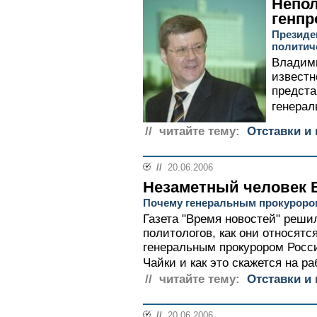
Непо
генпр
Президе
политич
Владими
известн
предста
генерал
// читайте тему:
Отставки и 
//
20.06.2006
Незаметный человек 
Почему генеральным прокуроро
Газета "Время новостей" реши
политологов, как они относят
генеральным прокурором Рос
Чайки и как это скажется на ра
// читайте тему:
Отставки и 
//
20.06.2006