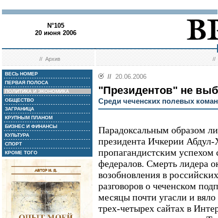
N°105
20 июня 2006
//
Архив
/
ВЕСЬ НОМЕР
//
20.06.2006
ПЕРВАЯ ПОЛОСА
"Президентов" не вы
ПОЛИТИКА И ЭКОНОМИКА
Среди чеченских полевых коман
ОБЩЕСТВО
ЗАГРАНИЦА
КРУПНЫМ ПЛАНОМ
БИЗНЕС И ФИНАНСЫ
Парадоксальным образом ли
КУЛЬТУРА
президента Ичкерии Абдул-
СПОРТ
пропагандистским успехом с
КРОМЕ ТОГО
федералов. Смерть лидера о
возобновления в российски
разговоров о чеченском под
месяцы почти угасли и вяло
трех-четырех сайтах в Инт