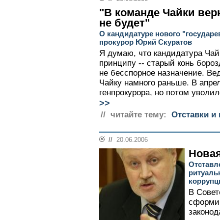
"В команде Чайки вер
не будет"
О кандидатуре нового "государе
прокурор Юрий Скуратов
Я думаю, что кандидатура Чай
принципу -- старый конь бороз
не бесспорное назначение. Ве
Чайку намного раньше. В апрел
генпрокурора, но потом уволил
>>
// читайте тему:
Отставки и 
//
20.06.2006
Новая
Отставл
ритуаль
коррупц
В Совет
сформир
законод