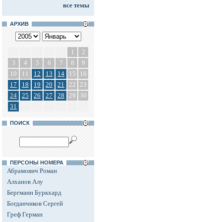
все темы
АРХИВ
1
2
3
4
5
6
7
8
9
10
11
12
13
14
15
16
17
18
19
20
21
22
23
24
25
26
27
28
29
30
31
ПОИСК
ПЕРСОНЫ НОМЕРА
Абрамович Роман
Алханов Алу
Бергманн Буркхард
Богданчиков Сергей
Греф Герман