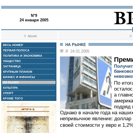
N°9
24 января 2005
//
Архив
/
НА РЫНКЕ
ВЕСЬ НОМЕР
ПЕРВАЯ ПОЛОСА
//
24.01.2005
ПОЛИТИКА И ЭКОНОМИКА
Преми
ОБЩЕСТВО
Получит
ЗАГРАНИЦА
банковск
КРУПНЫМ ПЛАНОМ
невозмо
БИЗНЕС И ФИНАНСЫ
По итог
НА РЫНКЕ
КУЛЬТУРА
осталос
СПОРТ
а главн
КРОМЕ ТОГО
америка
подряд 
Однако в начале года на наши
непривычное явление: доллар 
своей стоимости у евро и 1,2%