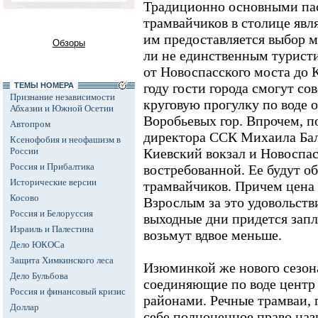
Традиционно основными па
трамвайчиков в столице явл
им предоставляется выбор м
Обзоры
ли не единственным турист
от Новоспасского моста до К
году гости города смогут с
ТЕМЫ НОМЕРА
Признание независимости
круговую прогулку по воде 
Абхазии и Южной Осетии
Воробьевых гор. Впрочем, п
Автопром
директора ССК Михаила Бал
Ксенофобия и неофашизм в
России
Киевский вокзал и Новоспас
Россия и Прибалтика
востребованной. Ее будут о
Исторические версии
трамвайчиков. Причем цена 
Косово
Взрослым за это удовольстви
Россия и Белоруссия
выходные дни придется запл
Израиль и Палестина
возьмут вдвое меньше.
Дело ЮКОСа
Защита Химкинского леса
Изюминкой же нового сезон
Дело Бульбова
соединяющие по воде центр
Россия и финансовый кризис
районами. Речные трамваи, 
Доллар
себе полноценное право наз