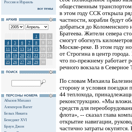
Россия и Израиль
общественным транспортом. 
все темы
в этом году ССК открыла ря
частности, корабли будут о
АРХИВ
добраться до Коломенского 
Братеева. Жители севера ст
1
2
3
смогут обогнуть километро
4
5
6
7
8
9
10
Москве-реке. В этом году н
11
12
13
14
15
16
17
от Строгина в центр города.
18
19
20
21
22
23
24
что по-прежнему работает р
25
26
27
28
29
30
речного вокзала в Северное
ПОИСК
По словам Михаила Балезин
сторону и условия поездки п
44 теплохода, принадлежащ
ПЕРСОНЫ НОМЕРА
реконструкцию. «Мы вложил
Абызов Михаил
Алекперов Вагит
средств для переоборудован
Белых Никита
флота», -- сказал глава ком
Бенедикт XVI
открытие навигации, руково
Браун Джон
частично затраты окупятся.