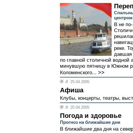
Пере
Спальны
центром
В не по
Столичн
решилас
навигац
реке. Т
давшая 
по главной столичной водной 
минувшую пятницу в Южном ре
>>
Коломенского...
//
25.04.2005
Афиша
Клубы, концерты, театры, выст
//
25.04.2005
Погода и здоровье
Прогноз на ближайшие дни
В ближайшие два дня на север