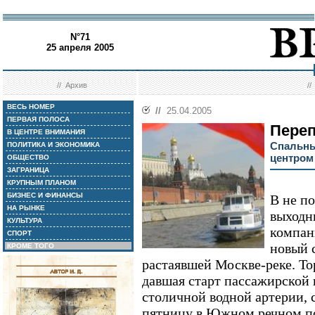
N°71
25 апреля 2005
//
Архив
/
ВЕСЬ НОМЕР
//
25.04.2005
ПЕРВАЯ ПОЛОСА
Пере
В ЦЕНТРЕ ВНИМАНИЯ
Спальны
ПОЛИТИКА И ЭКОНОМИКА
центром
ОБЩЕСТВО
ЗАГРАНИЦА
КРУПНЫМ ПЛАНОМ
БИЗНЕС И ФИНАНСЫ
В не п
НА РЫНКЕ
выходн
КУЛЬТУРА
компан
СПОРТ
новый 
КРОМЕ ТОГО
растаявшей Москве-реке. Т
давшая старт пассажирской 
столичной водной артерии,
пятницу в Южном речном по