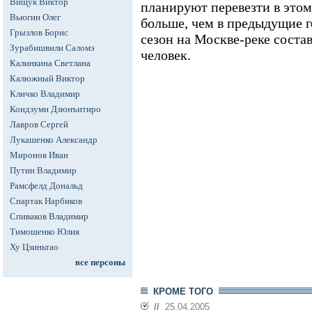
Вищук Виктор
планируют перевезти в этом
Вьюгин Олег
больше, чем в предыдущие г
Грызлов Борис
сезон на Москве-реке соста
Зурабишвили Саломэ
человек.
Калинкина Светлана
Калюжный Виктор
Кличко Владимир
Коидзуми Дзюнъитиро
Лавров Сергей
Лукашенко Александр
Миронов Иван
Путин Владимир
Рамсфелд Дональд
Спартак Нарбиков
Спиваков Владимир
Тимошенко Юлия
Ху Цзиньтао
все персоны
КРОМЕ ТОГО
//
25.04.2005