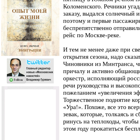
Коломенского. Речники угада
заказу, выдался солнечный 
поэтому и первые пассажир
беспрепятственно отправили
рейс по Москве-реке.
И тем не менее даже при св
открытия сезона, надо сказа
Чиновники из Минтранса, ч
причалу и активно общающи
оркестр, исполняющий росс
речи руководства и высокоп
пожеланием «увеличения эф
Торжественное поднятие ко
«Ура!». Похоже, все это все
зевак, которые, толкаясь и с
ринусь на теплоходы, чтобы
этом году прокатиться беспл