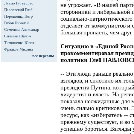
Лусио Гутьеррес
не угрожает. «В нашей парт
Павловский Глеб
сторонники и либеральной 
Порошенко Петр
социально-патриотического 
Рябов Николай
отделяет от коммунистов и 
Семеняка Александр
большая пропасть, чем друг о
Сильван Шалом
Тимошенко Юлия
Ситуацию в «Единой Росс
Фрадков Михаил
прокомментировал презид
все персоны
политики Глеб ПАВЛОВ
-- Эти люди раньше реальн
взглядов, и сплотило их тол
президента Путина, который
лидерство и власть. На рег
показала неожиданные для м
очень сильно критиковали. Э
ресурс, как «избиратель -- 
прежнему существует, и во 
успешно бороться. Взгляды 