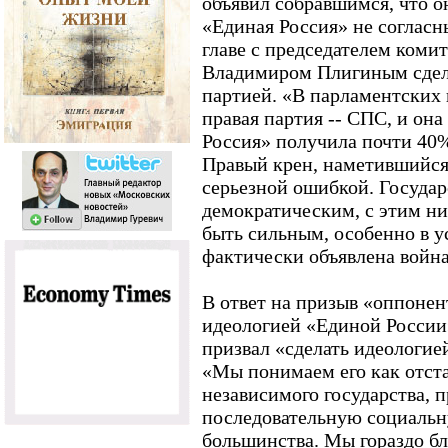
объявил собравшимся, что о
«Единая Россия» не согласн
главе с председателем комит
Владимиром Плигиным сдел
партией. «В парламентских
правая партия -- СПС, и он
Россия» получила почти 40% г
Правый крен, наметившийся
серьезной ошибкой. Госуда
демократическим, с этим ни
быть сильным, особенно в у
фактически объявлена война
В ответ на призыв «оппонен
идеологией «Единой России
призвал «сделать идеологие
«Мы понимаем его как отста
независимого государства, 
последовательную социальн
большинства. Мы гораздо бл