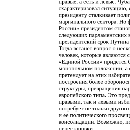
правые, а есть и левые. Чуб
охарактеризовал ситуацию, 
президенту сталкивает поли
маргинального сектора. Но
России» президентом стано
следующих парламентских в
президентский срок Путина 
Тогда встанет вопрос о нес
человек, которые являются 
«Единой России» придется б
монопольном положении, а о
претендует на этих избирате
построения более оборонос
структуры, превращения па
европейского типа. Это пред
правыми, так и левыми изби
потребует не только другого
и ее политического просве
консолидации. Возможно, п
перестановки.