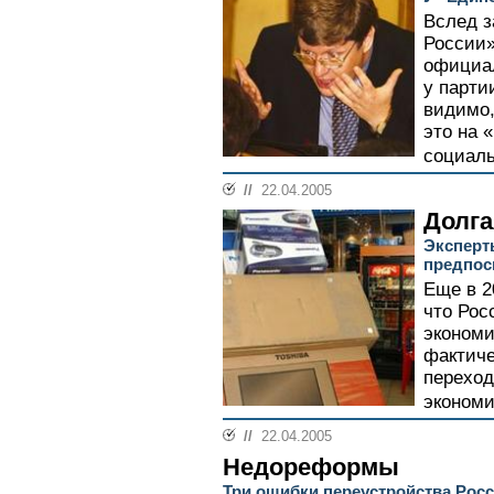
Вслед з
России»
официал
у парти
видимо,
это на 
социаль
//
22.04.2005
Долга
Эксперт
предпос
Еще в 2
что Рос
экономи
фактиче
переход
экономик
//
22.04.2005
Недореформы
Три ошибки переустройства Рос