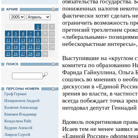
обязательства государства. 
пониженных налогов некото
АРХИВ
фактически хотят сделать н
ограничить возможность пр
1
2
3
претензий трехлетним сроко
4
5
6
7
8
9
10
«либеральными» позициями 
11
12
13
14
15
16
17
небескорыстные интересы», -
18
19
20
21
22
23
24
25
26
27
28
29
30
Выступившие на «круглом с
комитета по образованию Ни
ПОИСК
Фарида Гайнуллина, Ольга Б
сошлись во мнениях о необ
дискуссии в «Единой России
ПЕРСОНЫ НОМЕРА
зрения во власти, в частнос
Греф Герман
всегда побеждает точка зрен
Илларионов Андрей
негодовал депутат Геннадий
Калягин Александр
Квачков Владимир
Вдоволь покритиковав правы
Кондолиза Райс
Кудрин Алексей
Исаев тем не менее заявил 
Лавров Сергей
«Единой России» оформлени