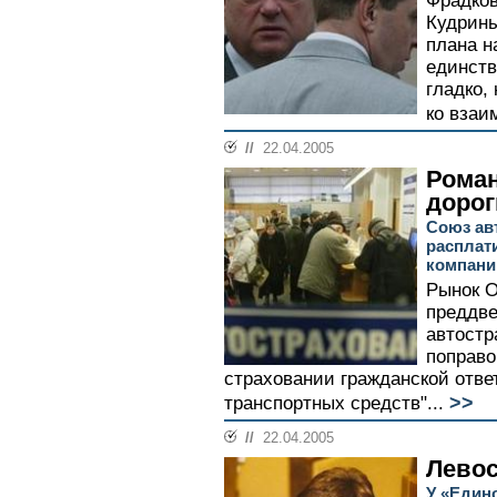
Фрадков
Кудрины
плана н
единст
гладко,
ко взаи
//
22.04.2005
Роман
дорог
Союз ав
расплат
компани
Рынок О
преддве
автостр
поправо
страховании гражданской отве
>>
транспортных средств"...
//
22.04.2005
Левос
У «Един