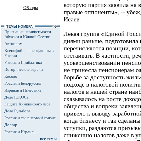
которую партия заявила на 
Обзоры
правые оппоненты», -- убе
Исаев.
ТЕМЫ НОМЕРА
Признание независимости
Левая группа «Единой Росси
Абхазии и Южной Осетии
днями раньше, подготовила 
Автопром
перечисляются позиции, ко
Ксенофобия и неофашизм в
отстаивать. В частности, реч
России
усовершенствовании пенсио
Россия и Прибалтика
не принесла пенсионерам ож
Исторические версии
борьбе за доступность жиль
Косово
Россия и Белоруссия
подходе в налоговой полити
Израиль и Палестина
налогов в нашей стране наи
Дело ЮКОСа
сказывалось на росте доходо
Защита Химкинского леса
общества и вопреки заявлен
Дело Бульбова
привело к выводу заработной
Россия и финансовый кризис
когда бизнесу и так сделан
Доллар
уступки, раздаются призыв
Россия и Израиль
снижению налогов даже в у
все темы