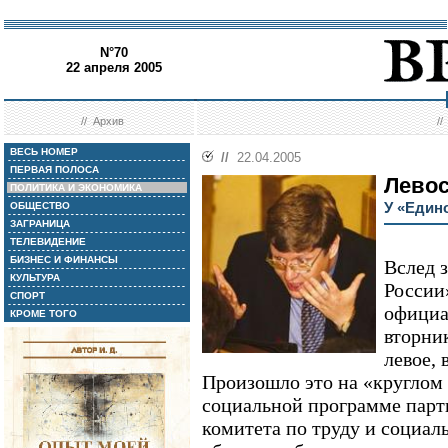
N°70
22 апреля 2005
//
Архив
/
ВЕСЬ НОМЕР
//
22.04.2005
ПЕРВАЯ ПОЛОСА
Левос
ПОЛИТИКА И ЭКОНОМИКА
У «Един
ОБЩЕСТВО
ЗАГРАНИЦА
ТЕЛЕВИДЕНИЕ
БИЗНЕС И ФИНАНСЫ
Вслед 
КУЛЬТУРА
России
СПОРТ
официа
КРОМЕ ТОГО
вторник
левое, 
Произошло это на «круглом
социальной программе парт
комитета по труду и социал