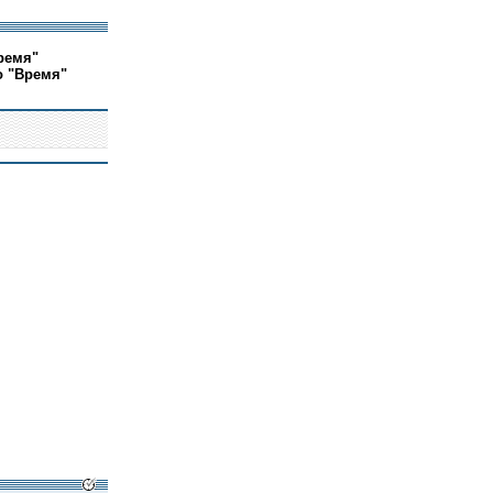
ремя"
о "Время"