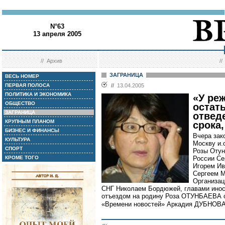
N°63
13 апреля 2005
//
Архив
/
ЗАГРАНИЦА
ВЕСЬ НОМЕР
ПЕРВАЯ ПОЛОСА
//
13.04.2005
ПОЛИТИКА И ЭКОНОМИКА
«У ре
ОБЩЕСТВО
остать
ЗАГРАНИЦА
отвед
КРУПНЫМ ПЛАНОМ
срока,
БИЗНЕС И ФИНАНСЫ
Вчера зак
КУЛЬТУРА
Москву и.
СПОРТ
Розы Отун
КРОМЕ ТОГО
России Се
Игорем Ив
Сергеем М
Организац
СНГ Николаем Бордюжей, главами инос
отъездом на родину Роза ОТУНБАЕВА о
«Времени новостей» Аркадия ДУБНОВ