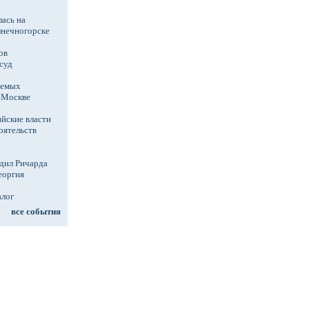
ась на
лнечногорске
ов
суд
аемых
в Москве
йские власти
оятельств
дил Ричарда
еоргия
алог
все события