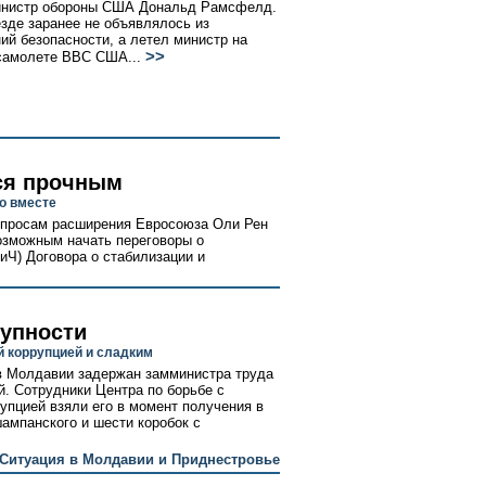
инистр обороны США Дональд Рамсфелд.
езде заранее не объявлялось из
ий безопасности, а летел министр на
>>
самолете ВВС США...
ся прочным
о вместе
вопросам расширения Евросоюза Оли Рен
озможным начать переговоры о
иЧ) Договора о стабилизации и
купности
й коррупцией и сладким
в Молдавии задержан замминистра труда
. Сотрудники Центра по борьбе с
упцией взяли его в момент получения в
ампанского и шести коробок с
Ситуация в Молдавии и Приднестровье