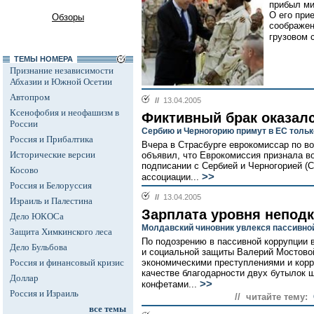
прибыл м
О его при
Обзоры
соображен
грузовом 
ТЕМЫ НОМЕРА
Признание независимости
Абхазии и Южной Осетии
Автопром
//
13.04.2005
Ксенофобия и неофашизм в
Фиктивный брак оказал
России
Сербию и Черногорию примут в ЕС тольк
Россия и Прибалтика
Вчера в Страсбурге еврокомиссар по 
Исторические версии
объявил, что Еврокомиссия признала в
подписании с Сербией и Черногорией (С
Косово
>>
ассоциации...
Россия и Белоруссия
//
13.04.2005
Израиль и Палестина
Зарплата уровня непод
Дело ЮКОСа
Молдавский чиновник увлекся пассивно
Защита Химкинского леса
По подозрению в пассивной коррупции 
Дело Бульбова
и социальной защиты Валерий Мостовой
Россия и финансовый кризис
экономическими преступлениями и корр
качестве благодарности двух бутылок ш
Доллар
>>
конфетами...
Россия и Израиль
// читайте тему:
все темы