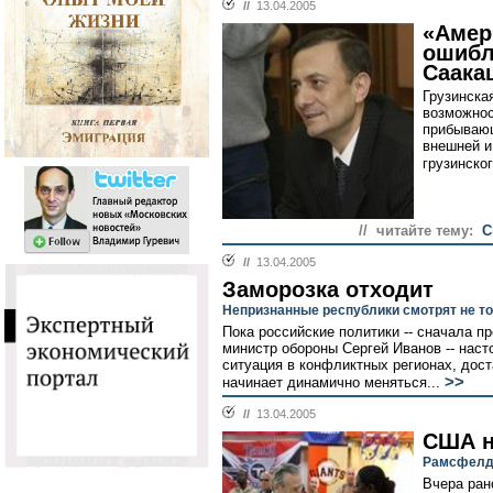
//
13.04.2005
«Амер
ошибл
Саака
Грузинска
возможнос
прибывающ
внешней и
грузинско
// читайте тему:
С
//
13.04.2005
Заморозка отходит
Непризнанные республики смотрят не то
Пока российские политики -- сначала п
министр обороны Сергей Иванов -- наст
ситуация в конфликтных регионах, дос
>>
начинает динамично меняться...
//
13.04.2005
США н
Рамсфелд 
Вчера ран