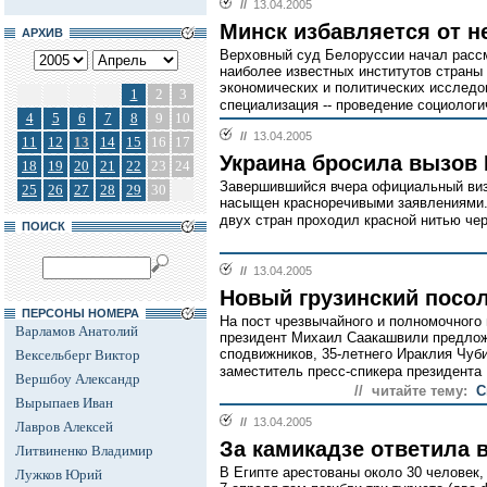
//
13.04.2005
Минск избавляется от н
АРХИВ
Верховный суд Белоруссии начал рассм
наиболее известных институтов страны 
экономических и политических исследо
1
2
3
специализация -- проведение социологи
4
5
6
7
8
9
10
//
13.04.2005
11
12
13
14
15
16
17
Украина бросила вызов
18
19
20
21
22
23
24
Завершившийся вчера официальный виз
25
26
27
28
29
30
насыщен красноречивыми заявлениями
двух стран проходил красной нитью чер
ПОИСК
//
13.04.2005
Новый грузинский посол
ПЕРСОНЫ НОМЕРА
На пост чрезвычайного и полномочного 
Варламов Анатолий
президент Михаил Саакашвили предлож
сподвижников, 35-летнего Ираклия Чу
Вексельберг Виктор
заместитель пресс-спикера президента 
Вершбоу Александр
// читайте тему:
С
Вырыпаев Иван
//
13.04.2005
Лавров Алексей
За камикадзе ответила 
Литвиненко Владимир
В Египте арестованы около 30 человек,
Лужков Юрий