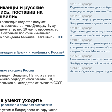
18:51, 16 декабря
иканцы и русские
Радикальная молодежь собрал
ись, поставив на
площади в подмосковном Со
швили»
18:32, 16 декабря
Путин отверг упреки адвокат
я оппозиция надеется получить
Ходорковского в давлении на 
ть рассказать лично Джорджу Бушу,
17:58, 16 декабря
ему в Грузию 10 мая, о просчетах во
Задержан один из предполаг
 внутренней политике нынешнего
организаторов беспорядков 
>>
го президента Михаила Саакашвили...
17:10, 16 декабря
Европарламент призвал росси
ускорить расследование обст
смерти Сергея Магнитского
итуация в Грузии и конфликт с Россией
16:35, 16 декабря
Саакашвили посмертно награ
Холбрука орденом Святого Г
16:14, 16 декабря
лько в сторону России
Ассанж будет выпущен под з
резидент Владимир Путин, а затем и
ойчиво подводят итоги работы СНГ,
тавшихся в наследство от бывшего СССР,
е умеют уходить
рассказал о пробелах в стратегии
о утром в Багдад всего на пару часов