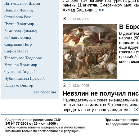
7 апреля там погибли три туриста (два 
Нателашвили Шалва
ранены 11 египтян. Смертником был, ка
>>
Невзлин Леонид
Ахмад Башанди...
Отунбаева Роза
//
13.04.2005
Путин Владимир
В Евр
Рамсфелд Дональд
В десятим
Рейман Леонид
народа (9
словаки, 
Сапрыкин Петр
еще вдруг
Сафин Марат
граждан с
просьбой 
Терзопулос Теодорос
кочевнико
Устинов Владимир
Фурсенко Андрей
Чубинишвили Ираклий
Ющенко Виктор
//
13.04.2005
все персоны
Невзлин не получил пи
Наблюдательный совет еженедельника "
открытым письмом к собственнику изда
>
передать совету право учредителя...
Свидетельство о регистрации СМИ:
Принимаются вопросы
ЭЛ N° 77-2909 от 26 июня 2000 г
По содержанию публ
Любое использование материалов и иллюстраций
возможно только по согласованию с редакцией