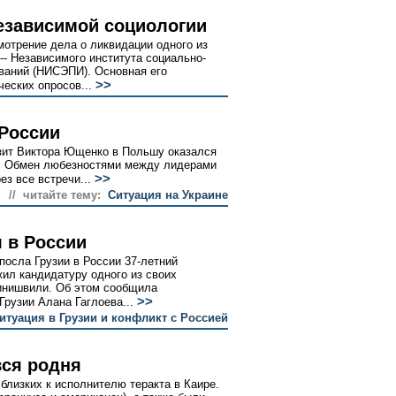
езависимой социологии
отрение дела о ликвидации одного из
-- Независимого института социально-
ваний (НИСЭПИ). Основная его
>>
ческих опросов...
 России
ит Виктора Ющенко в Польшу оказался
. Обмен любезностями между лидерами
>>
ез все встречи...
// читайте тему:
Ситуация на Украине
 в России
посла Грузии в России 37-летний
ил кандидатуру одного из своих
бинишвили. Об этом сообщила
>>
Грузии Алана Гаглоева...
итуация в Грузии и конфликт с Россией
вся родня
 близких к исполнителю теракта в Каире.