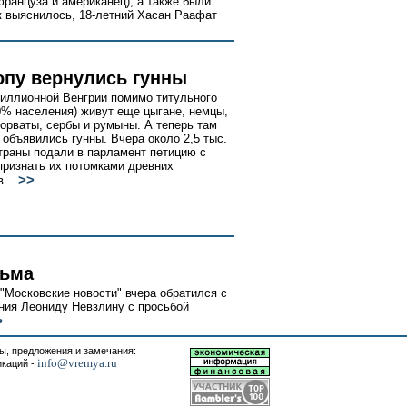
француза и американец), а также были
к выяснилось, 18-летний Хасан Раафат
опу вернулись гунны
иллионной Венгрии помимо титульного
0% населения) живут еще цыгане, немцы,
хорваты, сербы и румыны. А теперь там
 объявились гунны. Вчера около 2,5 тыс.
траны подали в парламент петицию с
признать их потомками древних
>>
в...
сьма
Московские новости" вчера обратился с
ния Леониду Невзлину с просьбой
>
, предложения и замечания:
info@vremya.ru
икаций -