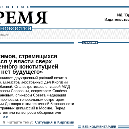
ИД "В
Издательств
/
поиск
жимов, стремящихся
ся у власти сверх
енного конституцией
 нет будущего»
ончился двухдневный рабочий визит в
о. министра иностранных дел Киргизии
баевой. Она встретилась с главой МИД
ргеем Лавровым, секретарем Совбеза
ановым, спикером Совета Федерации
ироновым, генеральным секретарем
ии Договора о коллективной безопасности
транных дипмиссий в Москве. Перед
тветила на вопросы обозревателя
>>
А.
// читайте тему:
Cитуация в Киргизии
БЕЗ КОМMЕНТАРИЕВ