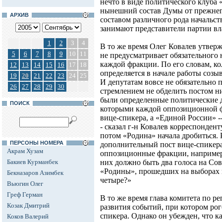
нечто в виде политического клуба 
нынешний состав Думы от прежнег
АРХИВ
составом различного рода начальст
занимают представители партии вл
1
2
3
4
В то же время Олег Ковалев утверж
5
6
7
8
9
10
11
не предусматривает обязательного 
каждой фракции. По его словам, к
12
13
14
15
16
17
18
определяется в начале работы созыв
19
20
21
22
23
24
25
И депутатам вовсе не обязательно 
26
27
28
29
30
стремлением не обделить постом н
были определенные политические д
ПОИСК
которыми каждой оппозиционной ф
вице-спикера, а «Единой России» 
- сказал г-н Ковалев корреспонден
потом «Родина» начала дробиться. 
ПЕРСОНЫ НОМЕРА
дополнительный пост вице-спикера,
Акрам Хузам
оппозиционные фракции, например
Бакиев Курманбек
них должно быть два голоса на Сов
«Родины», прошедших на выборах 
Бекназаров Азимбек
четыре?»
Вьюгин Олег
Греф Герман
В то же время глава комитета по р
Козак Дмитрий
развития событий, при котором рог
спикера. Однако он убежден, что к
Коков Валерий