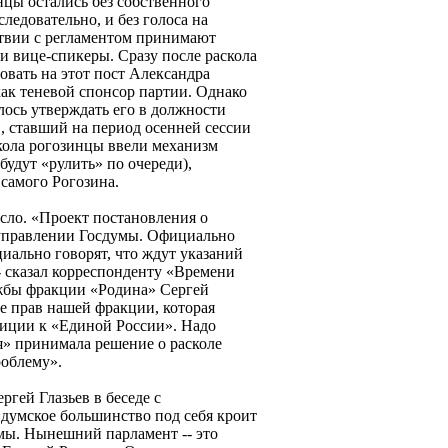
нцы остались без собственного
ледовательно, и без голоса на
ствии с регламентом принимают
и вице-спикеры. Сразу после раскола
овать на этот пост Александра
как теневой спонсор партии. Однако
лось утверждать его в должности
в, ставший на период осенней сессии
кола рогозинцы ввели механизм
будут «рулить» по очереди),
самого Рогозина.
сло. «Проект постановления о
 управлении Госдумы. Официально
циально говорят, что ждут указаний
- сказал корреспонденту «Времени
ужбы фракции «Родина» Сергей
ие прав нашей фракции, которая
зиции к «Единой России». Надо
я» принимала решение о расколе
роблему».
гей Глазьев в беседе с
«думское большинство под себя кроит
мы. Нынешний парламент -- это