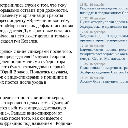
странились слухи о том, что г-жу
18:51, 16 декабря
Радикальная молодежь собрал
ормально оставив при должности,
площади в подмосковном Со
егламенту и организации работы
18:32, 16 декабря
рреспонденту «Времени новостей»,
Путин отверг упреки адвокат
т. «Морозов и так де-факто исполнял
Ходорковского в давлении на 
редседателя Думы, которые остались
17:58, 16 декабря
Задержан один из предполаг
ейчас на него ляжет дополнительная
организаторов беспорядков 
 сказал г-н Ковалев.
17:10, 16 декабря
Европарламент призвал росси
рядок с вице-спикерами после того,
ускорить расследование обст
ля председателя Госдумы Георгия
смерти Сергея Магнитского
аделен полномочиями губернатора
16:35, 16 декабря
место будет рекомендован первый
Саакашвили посмертно награ
 Юрий Волков. Пользуясь случаем,
Холбрука орденом Святого Г
к с вице-спикерами в принципе и
16:14, 16 декабря
Ассанж будет выпущен под з
х постов после ухода в
пределяет посты вице-спикеров,
й» закреплено целых семь, Дмитрий
ется выбить зампредседательскую
ина». Раньше вице-спикером от
ко после того, как он вместе с
ую фракцию под названием «Родина»