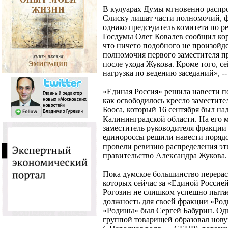
В кулуарах Думы мгновенно распро
Слиску лишат части полномочий, ф
однако председатель комитета по р
Госдумы Олег Ковалев сообщил ко
что ничего подобного не произойде
полномочия первого заместителя п
после ухода Жукова. Кроме того, с
нагрузка по ведению заседаний», --
«Единая Россия» решила навести по
как освободилось кресло заместите
Бооса, который 16 сентября был н
Калининградской области. На его 
заместитель руководителя фракции
единороссы решили навести порядо
провели ревизию распределения эти
правительство Александра Жукова.
Пока думское большинство перерас
которых сейчас за «Единой Россие
Рогозин не слишком успешно пыта
должность для своей фракции «Род
«Родины» был Сергей Бабурин. Одна
группой товарищей образовал нов