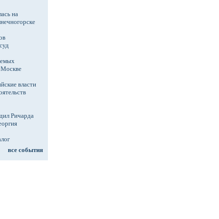
ась на
лнечногорске
ов
суд
аемых
в Москве
йские власти
оятельств
дил Ричарда
еоргия
алог
все события