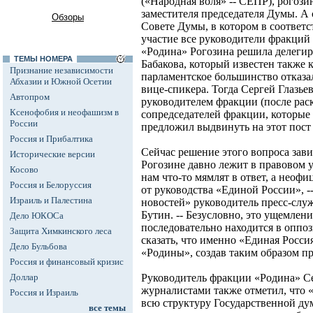
(«Народная воля» -- СЕПР), рогози
заместителя председателя Думы. А с
Обзоры
Совете Думы, в котором в соответ
участие все руководители фракций 
«Родина» Рогозина решила делегир
ТЕМЫ НОМЕРА
Бабакова, который известен также 
Признание независимости
парламентское большинство отказа
Абхазии и Южной Осетии
вице-спикера. Тогда Сергей Глазье
Автопром
руководителем фракции (после рас
Ксенофобия и неофашизм в
сопредседателей фракции, которые 
России
предложил выдвинуть на этот пост 
Россия и Прибалтика
Сейчас решение этого вопроса зави
Исторические версии
Рогозине давно лежит в правовом
Косово
нам что-то мямлят в ответ, а неофи
Россия и Белоруссия
от руководства «Единой России», -
Израиль и Палестина
новостей» руководитель пресс-сл
Бутин. -- Безусловно, это ущемлен
Дело ЮКОСа
последовательно находится в оппо
Защита Химкинского леса
сказать, что именно «Единая Росси
Дело Бульбова
«Родины», создав таким образом п
Россия и финансовый кризис
Доллар
Руководитель фракции «Родина» Сер
журналистами также отметил, что 
Россия и Израиль
всю структуру Государственной ду
все темы