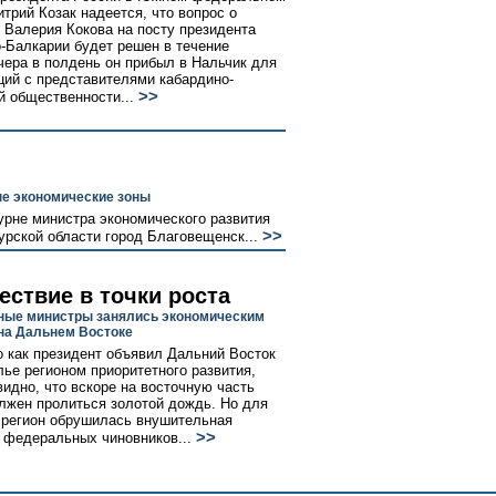
итрий Козак надеется, что вопрос о
 Валерия Кокова на посту президента
-Балкарии будет решен в течение
чера в полдень он прибыл в Нальчик для
ций с представителями кабардино-
>>
й общественности...
бые экономические зоны
рне министра экономического развития
>>
урской области город Благовещенск...
ествие в точки роста
ые министры занялись экономическим
на Дальнем Востоке
о как президент объявил Дальний Восток
лье регионом приоритетного развития,
видно, что вскоре на восточную часть
лжен пролиться золотой дождь. Но для
 регион обрушилась внушительная
>>
 федеральных чиновников...