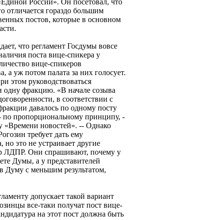
«Единой России». Он посетовал, что
о отличается гораздо большим
венных постов, которые в основном
асти.
дает, что регламент Госдумы вовсе
наличия поста вице-спикера у
оличество вице-спикеров
а, а уж потом палата за них голосует.
при этом руководствоваться
и одну фракцию. «В начале созыва
оговоренности, в соответствии с
ракции давалось по одному посту
-- по пропорциональному принципу, -
ту «Времени новостей». -- Однако
Рогозин требует дать ему
 но это не устраивает другие
 ЛДПР. Они спрашивают, почему у
ете Думы, а у представителей
в Думу с меньшим результатом,
егламенту допускает такой вариант
озинцы все-таки получат пост вице-
андидатура на этот пост должна быть