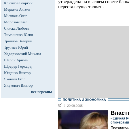
утверждена на высшем совете блок
Крючков Георгий
перестал существовать.
Меркель Ангела
Митволь Олег
Морозов Олег
Слиска Любовь
Тимошенко Юлия
Троянов Валерий
Трутнев Юрий
Ходорковский Михаил
Шарон Ариэль
Шредер Герхард
Ющенко Виктор
Яковлев Егор
Янукович Виктор
все персоны
ПОЛИТИКА И ЭКОНОМИКА
//
20.09.2005
Власт
«Единая Р
спикерами
Президиум