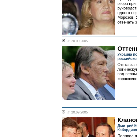
вчера при
руководст
одного пе
Морозов. 
отвечать 
//
20.09.2005
Оттен
Украина п
российско
Отставка 
логическу
под первы
«оранжево
//
20.09.2005
Клано
Дмитрий К
Кабардино
Полпред 