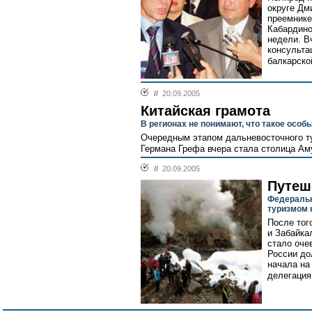
округе Дм
преемнике
Кабардино
недели. В
консульта
балкарско
//
20.09.2005
Китайская грамота
В регионах не понимают, что такое осо
Очередным этапом дальневосточного ту
Германа Грефа вчера стала столица Ам
//
20.09.2005
Путеш
Федеральн
туризмом 
После тог
и Забайка
стало оче
России до
начала на
делегация