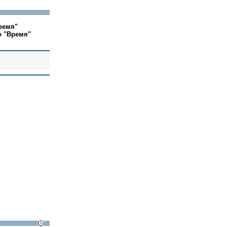
ремя"
о "Время"