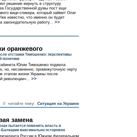
нял решение вернуть в структуру
ва Государственной думы пост еще
рвого вице-спикера, который займет Олег
Уже известно, что именно он будет
>>
за законодательную работу...
ки оранжевого
осле отставки Тимошенко: перспективы
й политики
кабинета Юлии Тимошенко подвела
ю, но, несомненно, промежуточную черту
м этапом жизни Украины после
>>
й революции»...
// читайте тему:
Ситуация на Украине
вая замена
озак пытается поменять власть в
-Балкарии максимально осторожно
президента России в Южном федеральном