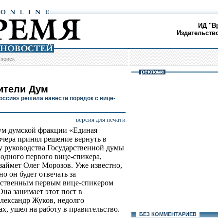
ИД "В
Издательств
/
поиск
ители Дум
оссия» решила навести порядок с вице-
версия для печати
м думской фракции «Единая
вчера принял решение вернуть в
у руководства Государственной думы
 одного первого вице-спикера,
займет Олег Морозов. Уже известно,
о он будет отвечать за
инственным первым вице-спикером
на занимает этот пост в
Александр Жуков, недолго
, ушел на работу в правительство.
БЕЗ КОМMЕНТАРИЕВ