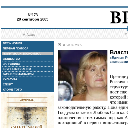
N°173
20 сентября 2005
//
Архив
/
ВЕСЬ НОМЕР
//
20.09.2005
ПЕРВАЯ ПОЛОСА
Власт
ПОЛИТИКА И ЭКОНОМИКА
«Единая Р
ОБЩЕСТВО
спикерами
ЗАГРАНИЦА
КРУПНЫМ ПЛАНОМ
БИЗНЕС И ФИНАНСЫ
Президиу
КУЛЬТУРА
Россия» 
СПОРТ
структур
КРОМЕ ТОГО
пост еще
который 
что именн
законодательную работу. Пока ед
Госдумы остается Любовь Слиска. О
одиночестве с тех самых пор, как 
походивший в первых вице-спикерах