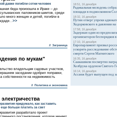
кой давке погибли сотни человек
18:51, 16 декабря
Радикальная молодежь собрал
ашная беда произошла в Ираке -- до
площади в подмосковном Со
сульманских паломников-шиитов, среди
ыло много женщин и детей, погибли в
18:32, 16 декабря
Путин отверг упреки адвокат
>>
гдаде...
Ходорковского в давлении на 
17:58, 16 декабря
Задержан один из предполаг
организаторов беспорядков 
17:10, 16 декабря
Европарламент призвал росси
//
Заграница
ускорить расследование обст
смерти Сергея Магнитского
дения по мукам"
16:35, 16 декабря
Саакашвили посмертно награ
Холбрука орденом Святого Г
ельство владельцам садовых участков,
16:14, 16 декабря
черашнем заседании одобрил поправки,
Ассанж будет выпущен под з
а собственности на недвижимость
//
Политика и экономика
 электричества
развития придумало, как заставить
 еще больше платить за свет
развития разработало проект
ственного постановления, которое меняет