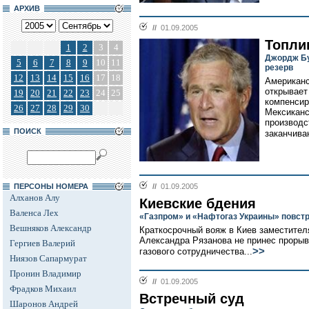
АРХИВ
//
01.09.2005
Топли
1
2
3
4
Джордж Бу
5
6
7
8
9
10
11
резерв
12
13
14
15
16
17
18
Американс
открывает
19
20
21
22
23
24
25
компенсир
26
27
28
29
30
Мексиканс
производс
ПОИСК
заканчива
ПЕРСОНЫ НОМЕРА
//
01.09.2005
Алханов Алу
Киевские бдения
Валенса Лех
«Газпром» и «Нафтогаз Украины» повстр
Вешняков Александр
Краткосрочный вояж в Киев заместител
Александра Рязанова не принес прорыв
Гергиев Валерий
>>
газового сотрудничества...
Ниязов Сапармурат
Пронин Владимир
//
01.09.2005
Фрадков Михаил
Встречный суд
Шаронов Андрей