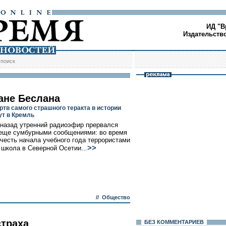
ИД "В
Издательств
/
поиск
ане Беслана
ртв самого страшного теракта в истории
ут в Кремль
 назад утренний радиоэфир прервался
еще сумбурными сообщениями: во время
 честь начала учебного года террористами
>>
 школа в Северной Осетии...
//
Общество
страха
БЕЗ КОМMЕНТАРИЕВ