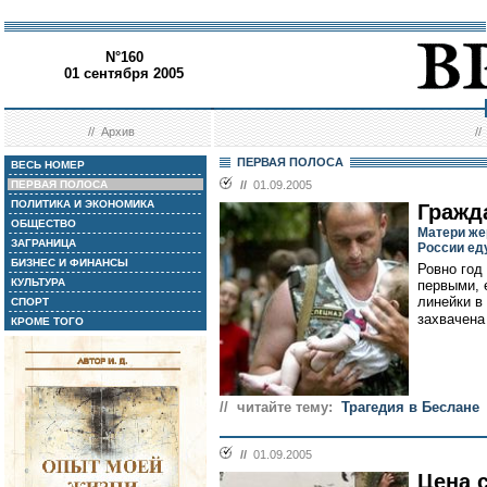
N°160
01 сентября 2005
//
Архив
/
ПЕРВАЯ ПОЛОСА
ВЕСЬ НОМЕР
ПЕРВАЯ ПОЛОСА
//
01.09.2005
ПОЛИТИКА И ЭКОНОМИКА
Гражд
ОБЩЕСТВО
Матери же
ЗАГРАНИЦА
России ед
БИЗНЕС И ФИНАНСЫ
Ровно год
КУЛЬТУРА
первыми, 
линейки в
СПОРТ
захвачена
КРОМЕ ТОГО
// читайте тему:
Трагедия в Беслане
//
01.09.2005
Цена 