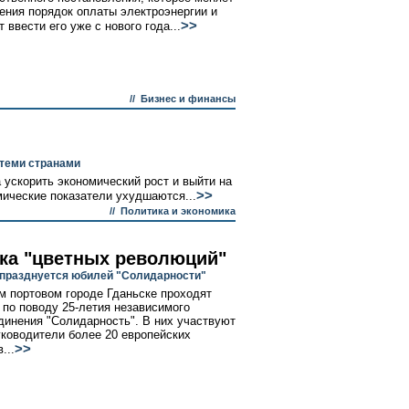
ения порядок оплаты электроэнергии и
>>
 ввести его уже с нового года...
//
Бизнес и финансы
 теми странами
 ускорить экономический рост и выйти на
>>
ические показатели ухудшаются...
//
Политика и экономика
ока "цветных революций"
празднуется юбилей "Солидарности"
м портовом городе Гданьске проходят
 по поводу 25-летия независимого
инения "Солидарность". В них участвуют
ководители более 20 европейских
>>
...