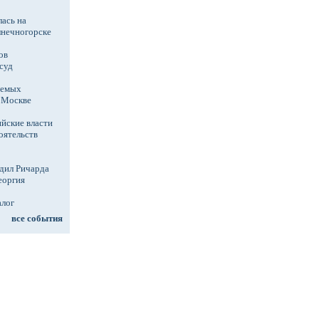
ась на
лнечногорске
ов
суд
аемых
в Москве
йские власти
оятельств
дил Ричарда
еоргия
алог
все события