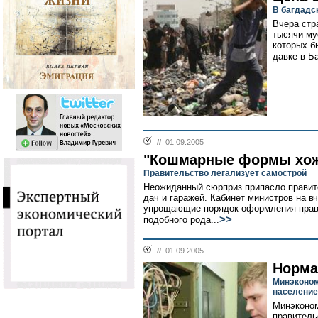
В багдадс
Вчера стр
тысячи му
которых б
давке в Ба
//
01.09.2005
"Кошмарные формы хож
Правительство легализует самострой
Неожиданный сюрприз припасло правит
дач и гаражей. Кабинет министров на в
упрощающие порядок оформления прав
>>
подобного рода...
//
01.09.2005
Норма
Минэконом
население
Минэконом
правитель