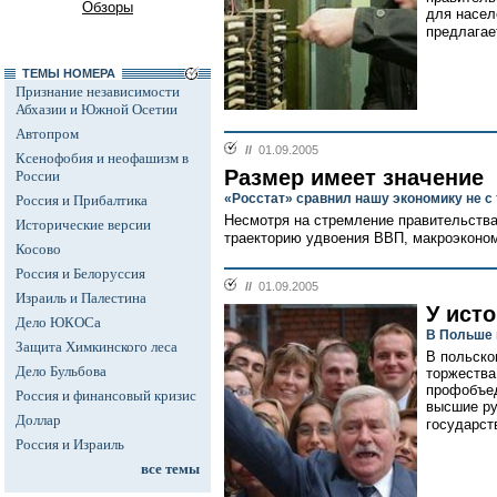
Обзоры
для насел
предлагает
ТЕМЫ НОМЕРА
Признание независимости
Абхазии и Южной Осетии
Автопром
//
01.09.2005
Ксенофобия и неофашизм в
Размер имеет значение
России
«Росстат» сравнил нашу экономику не с
Россия и Прибалтика
Несмотря на стремление правительства
Исторические версии
траекторию удвоения ВВП, макроэконом
Косово
Россия и Белоруссия
//
01.09.2005
Израиль и Палестина
У ист
Дело ЮКОСа
В Польше 
Защита Химкинского леса
В польско
Дело Бульбова
торжества
профобъед
Россия и финансовый кризис
высшие ру
Доллар
государств
Россия и Израиль
все темы