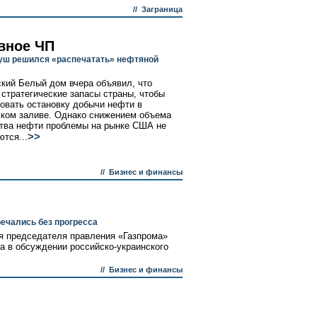
//
Заграница
вное ЧП
ш решился «распечатать» нефтяной
кий Белый дом вчера объявил, что
 стратегические запасы страны, чтобы
овать остановку добычи нефти в
ком заливе. Однако снижением объема
тва нефти проблемы на рынке США не
>>
ются...
//
Бизнес и финансы
ечались без прогресса
я председателя правления «Газпрома»
а в обсуждении российско-украинского
//
Бизнес и финансы