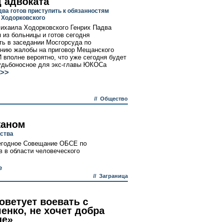
 адвоката
два готов приступить к обязанностям
 Ходорковского
ихаила Ходорковского Генрих Падва
 из больницы и готов сегодня
ть в заседании Мосгорсуда по
нию жалобы на приговор Мещанского
И вполне вероятно, что уже сегодня будет
удьбоносное для экс-главы ЮКОСа
>>
//
Общество
жаном
ьства
егодное Совещание ОБСЕ по
 в области человеческого
е
//
Заграница
оветует воевать с
енко, не хочет добра
не»