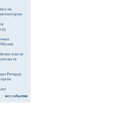
ась на
лнечногорске
ов
суд
аемых
в Москве
йские власти
оятельств
дил Ричарда
еоргия
алог
все события