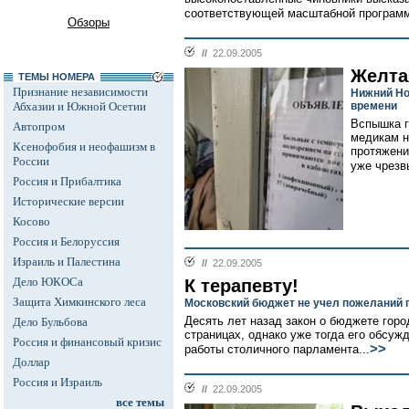
соответствующей масштабной программ
Обзоры
//
22.09.2005
Желта
ТЕМЫ НОМЕРА
Признание независимости
Нижний Но
Абхазии и Южной Осетии
времени
Вспышка г
Автопром
медикам н
Ксенофобия и неофашизм в
протяжени
России
уже чрезв
Россия и Прибалтика
Исторические версии
Косово
Россия и Белоруссия
Израиль и Палестина
//
22.09.2005
Дело ЮКОСа
К терапевту!
Защита Химкинского леса
Московский бюджет не учел пожеланий 
Десять лет назад закон о бюджете гор
Дело Бульбова
страницах, однако уже тогда его обсу
Россия и финансовый кризис
>>
работы столичного парламента...
Доллар
Россия и Израиль
//
22.09.2005
все темы