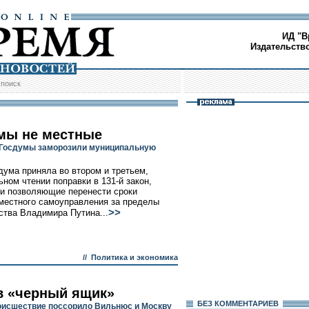
ИД "В
Издательств
/
поиск
мы не местные
Госдумы заморозили муниципальную
дума приняла во втором и третьем,
ьном чтении поправки в 131-й закон,
и позволяющие перенести сроки
естного самоуправления за пределы
>>
ства Владимира Путина...
//
Политика и экономика
в «черный ящик»
БЕЗ КОМMЕНТАРИЕВ
оисшествие поссорило Вильнюс и Москву