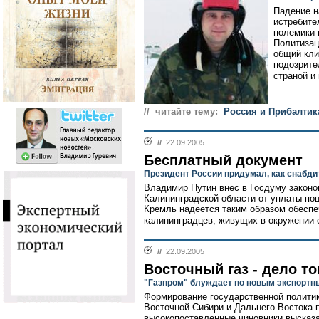
Падение н
истребите
полемики 
Политизац
общий кли
подозрите
страной и
// читайте тему:
Россия и Прибалтик
//
22.09.2005
Бесплатный документ
Президент России придумал, как снабди
Владимир Путин внес в Госдуму закон
Калининградской области от уплаты по
Кремль надеется таким образом обеспе
калининградцев, живущих в окружении 
//
22.09.2005
Восточный газ - дело то
"Газпром" блуждает по новым экспортн
Формирование государственной политик
Восточной Сибири и Дальнего Востока 
высокопоставленные чиновники высказ