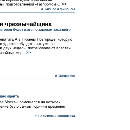
>>
ы, подготовленной «Газпромом»...
//
Бизнес и финансы
я чрезвычайщина
вгород будет жить по законам заразного
епатита А в Нижнем Новгороде, которую
е удается обуздать вот уже на
и двух недель, потребовала от властей
>>
ычайных мер...
//
Общество
президента
ода Москвы помещался на четырех
ждение было самым горячим временем
//
Политика и экономика