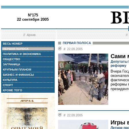
N°175
22 сентября 2005
//
Архив
/
ПЕРВАЯ ПОЛОСА
ВЕСЬ НОМЕР
ПЕРВАЯ ПОЛОСА
//
22.09.2005
ПОЛИТИКА И ЭКОНОМИКА
Сами 
ОБЩЕСТВО
Депутаты 
ЗАГРАНИЦА
реформу
КРУПНЫМ ПЛАНОМ
Вчера Гос
БИЗНЕС И ФИНАНСЫ
окончател
фактическ
КУЛЬТУРА
реформы м
СПОРТ
президент
КРОМЕ ТОГО
//
22.09.2005
Игры 
Летное пр