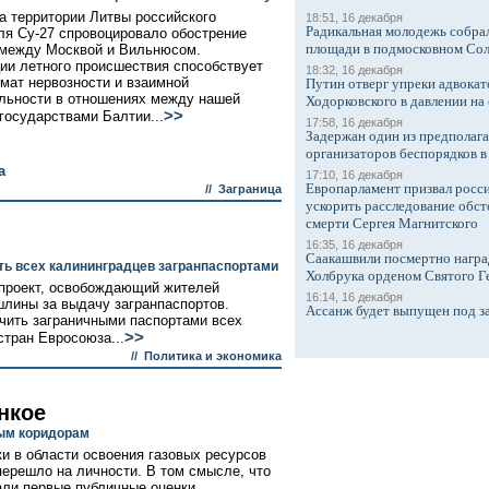
а территории Литвы российского
18:51, 16 декабря
Радикальная молодежь собрал
ля Су-27 спровоцировало обострение
площади в подмосковном Со
между Москвой и Вильнюсом.
ии летного происшествия способствует
18:32, 16 декабря
мат нервозности и взаимной
Путин отверг упреки адвокат
льности в отношениях между нашей
Ходорковского в давлении на 
>>
 государствами Балтии...
17:58, 16 декабря
Задержан один из предполаг
организаторов беспорядков 
а
17:10, 16 декабря
Европарламент призвал росси
//
Заграница
ускорить расследование обст
смерти Сергея Магнитского
16:35, 16 декабря
Саакашвили посмертно награ
ть всех калининградцев загранпаспортами
Холбрука орденом Святого Г
опроект, освобождающий жителей
16:14, 16 декабря
шлины за выдачу загранпаспортов.
Ассанж будет выпущен под з
чить заграничными паспортами всех
>>
стран Евросоюза...
//
Политика и экономика
нкое
ым коридорам
и в области освоения газовых ресурсов
перешло на личности. В том смысле, что
али первые публичные оценки