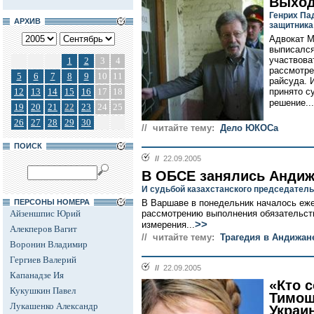
Выход
Генрих Па
АРХИВ
защитника
Адвокат М
выписался
участвова
1
2
3
4
рассмотре
5
6
7
8
9
10
11
райсуда. 
12
13
14
15
16
17
18
принято с
решение...
19
20
21
22
23
24
25
26
27
28
29
30
// читайте тему:
Дело ЮКОСа
ПОИСК
//
22.09.2005
В ОБСЕ занялись Анди
И судьбой казахстанского председател
ПЕРСОНЫ НОМЕРА
В Варшаве в понедельник началось еж
Айзеншпис Юрий
рассмотрению выполнения обязательств
>>
измерения...
Алекперов Вагит
// читайте тему:
Трагедия в Андижан
Воронин Владимир
Гергиев Валерий
//
22.09.2005
Капанадзе Ия
«Кто с
Кукушкин Павел
Тимош
Лукашенко Александр
Украи