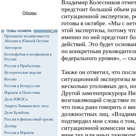
Владимир Колесников отмет
предстоит большой объем р
Обзоры
ситуационной экспертизе, р
готовы в октябре. «Мы с не
этой экспертизы, потому что
ТЕМЫ НОМЕРА
Признание независимости
именно по ней предстоит б
Абхазии и Южной Осетии
действий. Это будет основа
Автопром
по конкретным руководителя
Ксенофобия и неофашизм в
федерального уровня», -- ск
России
Россия и Прибалтика
Также он отметил, что посл
Исторические версии
ситуационной экспертизы м
Косово
несколько уголовных дел, н
Россия и Белоруссия
Другой замгенпрокурора Ни
Израиль и Палестина
возглавляющий следствие по
Дело ЮКОСа
Защита Химкинского леса
что пока рано говорить о в
Дело Бульбова
должностных лиц. «Владими
Россия и финансовый кризис
подтвердил мои слова о том
Доллар
ситуационной комиссии мы 
Россия и Израиль
вине тех или иных руководи