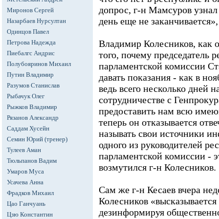
допрос, г-н Мамсуров узнал 
Миронов Сергей
день еще не заканчивается», 
Назарбаев Нурсултан
Одинцов Павел
Владимир Колесников, как о
Петрова Надежда
Пиебалгс Андрис
того, почему председатель 
Полубояринов Михаил
парламентской комиссии Ст
Путин Владимир
давать показания - как в ноя
Разумов Станислав
ведь всего несколько дней на
Рыбачук Олег
сотрудничестве с Генпрокур
Рыжков Владимир
предоставить нам всю име
Рязанов Александр
теперь он отказывается отве
Саддам Хусейн
называть свои источники ин
Семин Юрий (тренер)
одного из руководителей ре
Тулеев Аман
парламентской комиссии - эт
Тюльпанов Вадим
возмутился г-н Колесников.
Умаров Муса
Усачева Анна
Сам же г-н Кесаев вчера нед
Фрадков Михаил
Колесников «высказывается
Цао Ганчуань
дезинформируя общественно
Цзю Константин