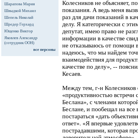
Колесников не объясняет, по
Шарапова Мария
показания. А ведь меня вызв
Швыдкой Михаил
раз для дачи показаний в ка
Шепель Николай
делу. Я категорически с эти
Шредер Герхард
депутат, имею право не раз
Ющенко Виктор
информации в качестве свиде
Яковлев Александр
(сотрудник ООН)
не отказываюсь от помощи в
все персоны
надеюсь, что мы найдем точ
взаимодействия для продукт
качестве по делу», -- поясн
Кесаев.
Между тем, г-н Колесников 
«продуктивностью встречи 
Беслана», с членами которой
Беслане, и пообещал на все
постараться «дать объектив
ответ». «Я впервые удовлетв
пострадавшими, которая про
доверительной атмосфере», 