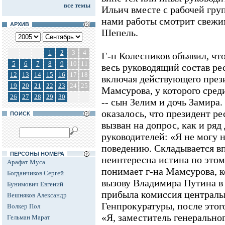
все темы
Ильич вместе с рабочей гр
нами работы смотрит свежим 
АРХИВ
Шепель.
1
2
3
4
Г-н Колесников объявил, чт
5
6
7
8
9
10
11
весь руководящий состав ре
12
13
14
15
16
17
18
включая действующего през
19
20
21
22
23
24
25
Мамсурова, у которого сред
26
27
28
29
30
-- сын Зелим и дочь Замира.
оказалось, что президент ре
ПОИСК
вызван на допрос, как и ря
руководителей: «Я не могу 
поведению. Складывается вп
ПЕРСОНЫ НОМЕРА
неинтересна истина по этом
Арафат Муса
понимает г-на Мамсурова, к
Богданчиков Сергей
вызову Владимира Путина в 
Бунимович Евгений
прибыла комиссия централь
Вешняков Александр
Генпрокуратуры, после этого
Волкер Пол
«Я, заместитель генерально
Гельман Марат