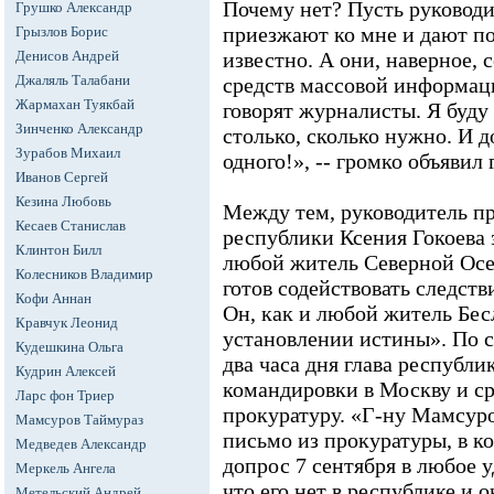
Почему нет? Пусть руковод
Грушко Александр
приезжают ко мне и дают по
Грызлов Борис
Денисов Андрей
известно. А они, наверное, 
Джаляль Талабани
средств массовой информац
Жармахан Туякбай
говорят журналисты. Я буду
Зинченко Александр
столько, сколько нужно. И д
Зурабов Михаил
одного!», -- громко объявил
Иванов Сергей
Кезина Любовь
Между тем, руководитель п
Кесаев Станислав
республики Ксения Гокоева з
Клинтон Билл
любой житель Северной Ос
Колесников Владимир
готов содействовать следств
Кофи Аннан
Он, как и любой житель Бес
Кравчук Леонид
установлении истины». По с
Кудешкина Ольга
два часа дня глава республи
Кудрин Алексей
командировки в Москву и ср
Ларс фон Триер
прокуратуру. «Г-ну Мамсур
Мамсуров Таймураз
письмо из прокуратуры, в к
Медведев Александр
допрос 7 сентября в любое у
Меркель Ангела
что его нет в республике и 
Метельский Андрей