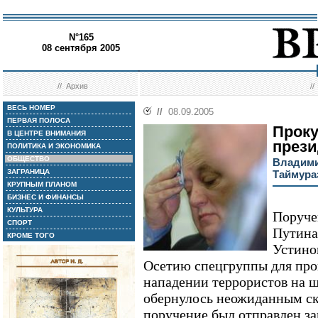
N°165
08 сентября 2005
//
Архив
/
ВЕСЬ НОМЕР
//
08.09.2005
ПЕРВАЯ ПОЛОСА
Прок
В ЦЕНТРЕ ВНИМАНИЯ
прези
ПОЛИТИКА И ЭКОНОМИКА
ОБЩЕСТВО
Владими
ЗАГРАНИЦА
Таймура
КРУПНЫМ ПЛАНОМ
БИЗНЕС И ФИНАНСЫ
КУЛЬТУРА
Поруче
СПОРТ
Путина
КРОМЕ ТОГО
Устино
Осетию спецгруппы для пров
нападении террористов на ш
обернулось неожиданным с
поручение был отправлен з