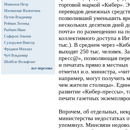
торговой маркой «Кибер». Э
Мамонов Петр
переводов денежных средств
Матвиенко Валентина
Путин Владимир
позволивший уменьшить вре
Рейман Леонид
нескольких десятков дней до
Рыбкин Иван
почта» по размещению на п
Сафаров Эльчин
коллективного доступа в Ин
Сухоруков Виктор
тыс.). В среднем через «Киб
Фрадков Михаил
выходят 250 тыс. человек. 
Чуб Владимир
пресс@», позволяющая перед
Шойбле Вольфганг
и печатать прямо в местных 
все персоны
отметил и.о. министра, «чит
например, могут получить м
чем жители столицы». Единс
развитие «Кибер-прессы», т
печати газетных экземпляро
Впрочем, об отдельных, не
министерства недостатках о
упомянул. Минсвязи недово