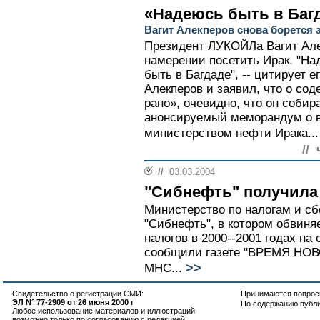
«Надеюсь быть в Баг
Вагит Алекперов снова борется 
Президент ЛУКОЙЛа Вагит Але
намерении посетить Ирак. "Н
быть в Багдаде", -- цитирует е
Алекперов и заявил, что о со
рано», очевидно, что он собир
анонсируемый меморандум о 
министерством нефти Ирака...
//
//
03.03.2004
"Сибнефть" получила
Министерство по налогам и сб
"Сибнефть", в котором обвиня
налогов в 2000--2001 годах на 
сообщили газете "ВРЕМЯ НОВО
>>
МНС...
Свидетельство о регистрации СМИ:
Принимаются вопросы
ЭЛ N° 77-2909 от 26 июня 2000 г
По содержанию публ
Любое использование материалов и иллюстраций
возможно только по согласованию с редакцией