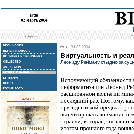
N°36
03 марта 2004
//
Архив
/
ВЕСЬ НОМЕР
//
03.03.2004
ПЕРВАЯ ПОЛОСА
Виртуальность и реа
ПОЛИТИКА И ЭКОНОМИКА
Леониду Рейману стыдно за сущ
ОБЩЕСТВО
ЗАГРАНИЦА
БИЗНЕС И ФИНАНСЫ
КУЛЬТУРА
Исполняющий обязанности м
СПОРТ
информатизации Леонид Рей
КРОМЕ ТОГО
расширенной коллегии минис
последний раз. Поэтому, как
президентской предвыборно
акцентировать внимание ис
отрасли, которая, согласно 
итогам прошлого года вошла