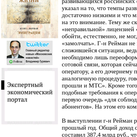
развивающихся российских о
указал на то, что темпы раз
достаточно низкими и что 
на это внимание. Тему же с
«неправильной» лицензией 
обойти, естественно, не мог
«замолчать». Г-н Рейман не
сложившейся ситуации, ведь
необходимо лишь переоформ
сотовой связи, которая сей
оператору, а его дочернему
аналогичную процедуру, гово
прошли и МТС». Кроме того,
подобные требования к опер
первую очередь «для соблюд
абонентов». На этом его ко
В выступлении г-н Рейман ра
прошлый год. Общий доход с
составил 387,4 млрд руб., ч