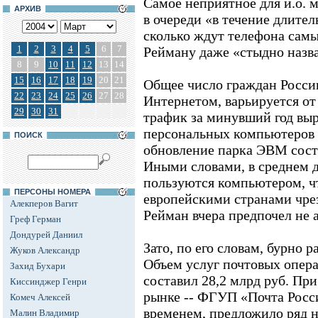
Самое неприятное для и.о. м
АРХИВ
в очереди «в течение длител
сколько ждут телефона самы
1
2
3
4
5
6
7
Рейману даже «стыдно назва
8
9
10
11
12
13
14
15
16
17
18
19
20
21
Общее число граждан Росси
22
23
24
25
26
27
28
Интернетом, варьируется от 
29
30
31
трафик за минувший год вы
персональных компьютеров 
ПОИСК
обновление парка ЭВМ соста
Иными словами, в среднем д
пользуются компьютером, ч
ПЕРСОНЫ НОМЕРА
европейскими странами чрез
Алекперов Вагит
Рейман вчера предпочел не 
Греф Герман
Дондурей Даниил
Зато, по его словам, бурно р
Жуков Александр
Объем услуг почтовых опера
Захид Бухари
составил 28,2 млрд руб. При
Киссинджер Генри
рынке -- ФГУП «Почта Росси
Комеч Алексей
временем, предложило ряд 
Малин Владимир