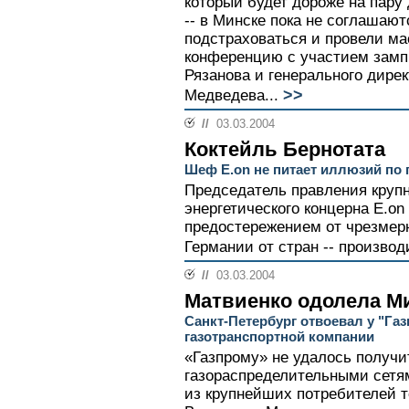
который будет дороже на пару
-- в Минске пока не соглашаю
подстраховаться и провели м
конференцию с участием замп
Рязанова и генерального дире
>>
Медведева...
//
03.03.2004
Коктейль Бернотата
Шеф E.on не питает иллюзий по
Председатель правления круп
энергетического концерна E.o
предостережением от чрезмер
Германии от стран -- производ
//
03.03.2004
Матвиенко одолела М
Санкт-Петербург отвоевал у "Га
газотранспортной компании
«Газпрому» не удалось получи
газораспределительными сетям
из крупнейших потребителей т