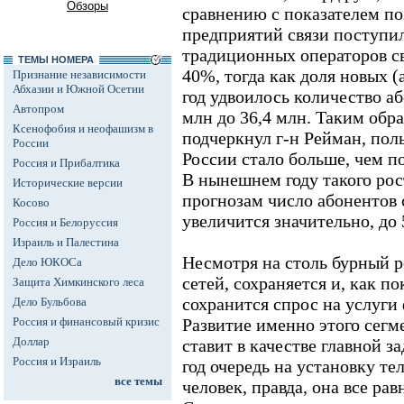
Обзоры
сравнению с показателем по
предприятий связи поступил
традиционных операторов св
ТЕМЫ НОМЕРА
40%, тогда как доля новых (
Признание независимости
Абхазии и Южной Осетии
год удвоилось количество аб
Автопром
млн до 36,4 млн. Таким обра
Ксенофобия и неофашизм в
подчеркнул г-н Рейман, пол
России
России стало больше, чем п
Россия и Прибалтика
В нынешнем году такого рос
Исторические версии
прогнозам число абонентов 
Косово
увеличится значительно, до
Россия и Белоруссия
Израиль и Палестина
Несмотря на столь бурный р
Дело ЮКОСа
сетей, сохраняется и, как п
Защита Химкинского леса
сохранится спрос на услуги
Дело Бульбова
Россия и финансовый кризис
Развитие именно этого сегм
Доллар
ставит в качестве главной з
Россия и Израиль
год очередь на установку те
все темы
человек, правда, она все рав