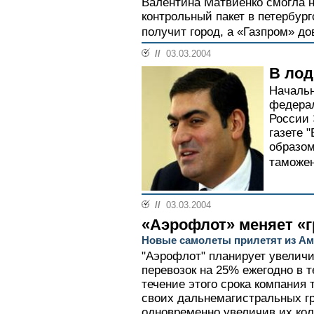
Валентина Матвиенко смогла н
контрольный пакет в петербур
получит город, а «Газпром» до
//
03.03.2004
В лод
Начальн
федера
России
газете 
образом
таможен
//
03.03.2004
«Аэрофлот» меняет «г
Новые самолеты прилетят из А
"Аэрофлот" планирует увеличи
перевозок на 25% ежегодно в 
течение этого срока компания 
своих дальнемагистральных г
одновременно увеличив их кол