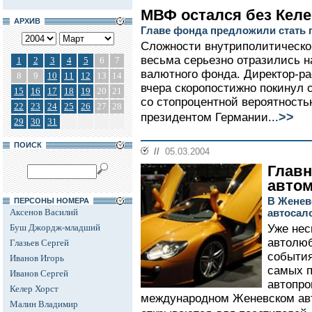
МВФ остался без Келе
АРХИВ
Главе фонда предложили стать 
Сложности внутриполитическо
весьма серьезно отразились н
1
2
3
4
5
6
7
валютного фонда. Директор-р
8
9
10
11
12
13
14
вчера скоропостижно покинул с
15
16
17
18
19
20
21
со стопроцентной вероятност
22
23
24
25
26
27
28
>>
президентом Германии...
29
30
31
ПОИСК
//
05.03.2004
Главн
авто
В Женев
ПЕРСОНЫ НОМЕРА
Аксенов Василий
автосал
Буш Джордж-младший
Уже нес
автолюб
Глазьев Сергей
события
Иванов Игорь
самых п
Иванов Сергей
автопро
Келер Хорст
международном Женевском авт
Малин Владимир