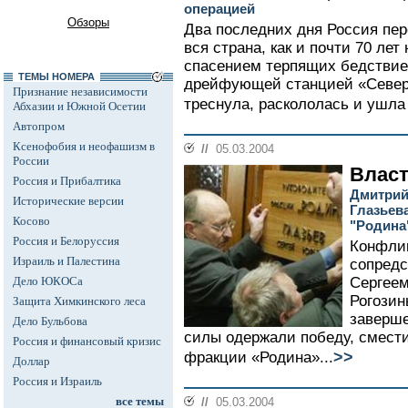
операцией
Обзоры
Два последних дня Россия пе
вся страна, как и почти 70 лет
спасением терпящих бедствие
ТЕМЫ НОМЕРА
дрейфующей станцией «Север
Признание независимости
треснула, раскололась и ушла 
Абхазии и Южной Осетии
Автопром
Ксенофобия и неофашизм в
//
05.03.2004
России
Власт
Россия и Прибалтика
Дмитрий
Исторические версии
Глазьев
Косово
"Родина
Россия и Белоруссия
Конфли
Израиль и Палестина
сопредс
Дело ЮКОСа
Сергее
Рогозин
Защита Химкинского леса
заверш
Дело Бульбова
силы одержали победу, смести
Россия и финансовый кризис
>>
фракции «Родина»...
Доллар
Россия и Израиль
все темы
//
05.03.2004