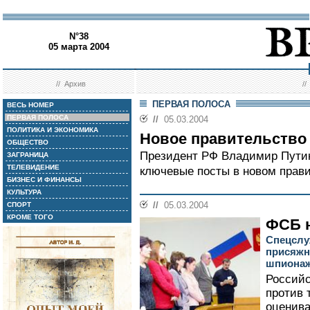
N°38
05 марта 2004
//
Архив
/
ПЕРВАЯ ПОЛОСА
ВЕСЬ НОМЕР
ПЕРВАЯ ПОЛОСА
//
05.03.2004
ПОЛИТИКА И ЭКОНОМИКА
Новое правительство
ОБЩЕСТВО
Президент РФ Владимир Путин
ЗАГРАНИЦА
ТЕЛЕВИДЕНИЕ
ключевые посты в новом прави
БИЗНЕС И ФИНАНСЫ
КУЛЬТУРА
//
05.03.2004
СПОРТ
КРОМЕ ТОГО
ФСБ н
Спецслу
присяжн
шпиона
Россий
против 
оценива