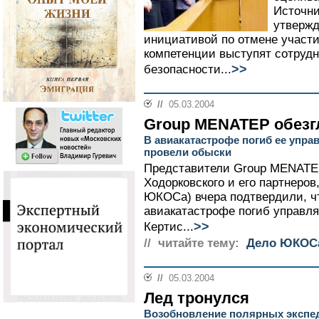
Источни
утвержд
инициативой по отмене участи
компетенции выступят сотруд
>>
безопасности...
//
05.03.2004
Group MENATEP обезг
В авиакатастрофе погиб ее упр
провели обыски
Представители Group MENATE
Ходорковского и его партнеров
ЮКОСа) вчера подтвердили, чт
авиакатастрофе погиб управл
>>
Кертис...
// читайте тему:
Дело ЮКОС
//
05.03.2004
Лед тронулся
Возобновление полярных экспед