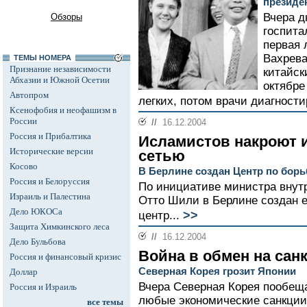
президе
Вчера д
Обзоры
госпита
первая 
Вахрева
ТЕМЫ НОМЕРА
Признание независимости
китайск
Абхазии и Южной Осетии
октябре
Автопром
легких, потом врачи диагности
Ксенофобия и неофашизм в
России
//
16.12.2004
Россия и Прибалтика
Исламистов накроют
Исторические версии
сетью
Косово
В Берлине создан Центр по борь
Россия и Белоруссия
По инициативе министра внут
Израиль и Палестина
Отто Шили в Берлине создан 
Дело ЮКОСа
>>
центр...
Защита Химкинского леса
//
16.12.2004
Дело Бульбова
Война в обмен на сан
Россия и финансовый кризис
Северная Корея грозит Японии
Доллар
Вчера Северная Корея пообещ
Россия и Израиль
любые экономические санкции
все темы