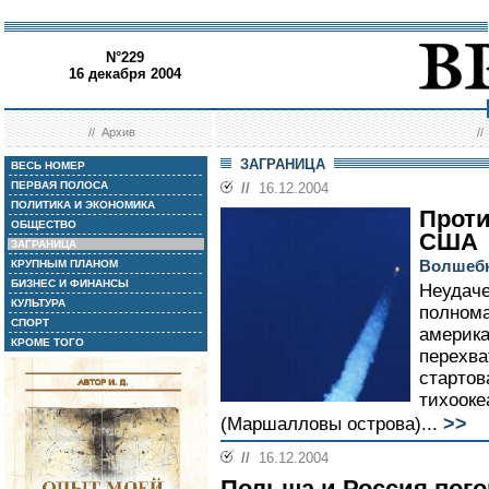
N°229
16 декабря 2004
//
Архив
/
ЗАГРАНИЦА
ВЕСЬ НОМЕР
ПЕРВАЯ ПОЛОСА
//
16.12.2004
ПОЛИТИКА И ЭКОНОМИКА
Проти
ОБЩЕСТВО
США
ЗАГРАНИЦА
Волшебн
КРУПНЫМ ПЛАНОМ
БИЗНЕС И ФИНАНСЫ
Неудач
КУЛЬТУРА
полном
СПОРТ
америка
КРОМЕ ТОГО
перехва
стартов
тихооке
>>
(Маршалловы острова)...
//
16.12.2004
Польша и Россия пого