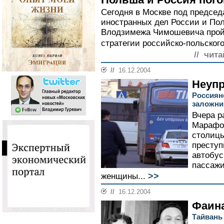
Сегодня в Москве под предсе
иностранных дел России и По
Влодзимежа Чимошевича пройд
стратегии российско-польского
// чита
//
16.12.2004
Неуп
Россияне
заложни
Вчера р
Марафон
столицы
преступ
автобус
пассажи
>>
женщины...
//
16.12.2004
Фаина
Тайвань