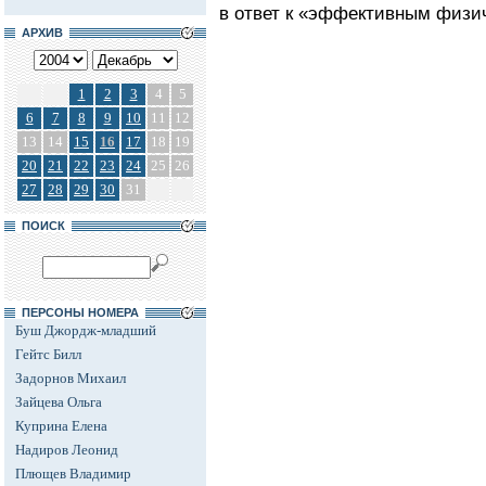
в ответ к «эффективным физи
АРХИВ
1
2
3
4
5
6
7
8
9
10
11
12
13
14
15
16
17
18
19
20
21
22
23
24
25
26
27
28
29
30
31
ПОИСК
ПЕРСОНЫ НОМЕРА
Буш Джордж-младший
Гейтс Билл
Задорнов Михаил
Зайцева Ольга
Куприна Елена
Надиров Леонид
Плющев Владимир