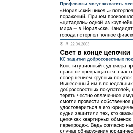
Профсоюзы могут захватить мес
«Норильский никель» потерпел
поражений. Причем произошло 
«цитадели» одной из крупней
мира -- в Норильске. Кандидат
города потерпел полное фиаско
//
22.04.2003
Свет в конце цепочки
КС защитил добросовестных пок
Конституционный суд вчера пр
право не превращаться в част
совершением крупных покупок 
Вынесенный им в понедельник 
добросовестных покупателей, 
терять честно оплаченное иму
смогли провести собственное 
удостовериться в его юридиче
судьи защитили тех, кто оказ
цепочках квартирных обменов
перепродаж. Ведь согласно н
случае обнаружения юридическ