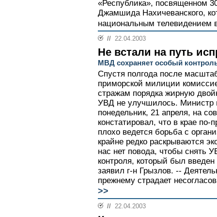
«Республика», посвященном 3
Джамшида Нахичеванского, ко
национальным телевидением в
//
22.04.2003
Не встали на путь ис
МВД сохраняет особый контрол
Спустя полгода после масшта
приморской милиции комисси
стражам порядка жирную двойк
УВД не улучшилось. Министр 
понедельник, 21 апреля, на с
констатировал, что в крае по-
плохо ведется борьба с орган
крайне редко раскрываются эк
нас нет повода, чтобы снять У
контроля, который был введен 
заявил г-н Грызлов. -- Деятел
прежнему страдает несогласов
>>
//
22.04.2003