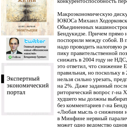
конкурентоспособность пер
Макроэкономическую диску
ЮКОСа Михаил Ходорковски
Объединенных машинострои
Бендукидзе. Причем прямо 
поспорили между собой. В п
надо проводить налоговую р
пику правительственной поз
снижать в 2004 году не НДС
это ответил, что снижение Е
правильная, но поскольку в 
нельзя сильно урезать, пре
на 2%. Даже заданный посл
риторический вопрос г-на Х
худшего мы должны выбират
без комментариев г-на Бенд
«Любая мысль о снижении н
в Минфине нервный паралич.
может одно ведомство однов