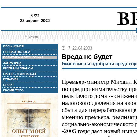
N°72
22 апреля 2003
//
Архив
/
ВЕСЬ НОМЕР
//
22.04.2003
ПЕРВАЯ ПОЛОСА
Вреда не будет
ПОЛИТИКА И ЭКОНОМИКА
Бизнесмены одобрили среднеср
ЗАГРАНИЦА
КРУПНЫМ ПЛАНОМ
БИЗНЕС И ФИНАНСЫ
КУЛЬТУРА
Премьер-министр Михаил Ка
СПОРТ
по предпринимательству при
КРОМЕ ТОГО
цель Белого дома -- снижен
налогового давления на эко
сбыта для перерабатывающ
мнению премьера, реализац
социально-экономического р
-2005 годы даст новый импу