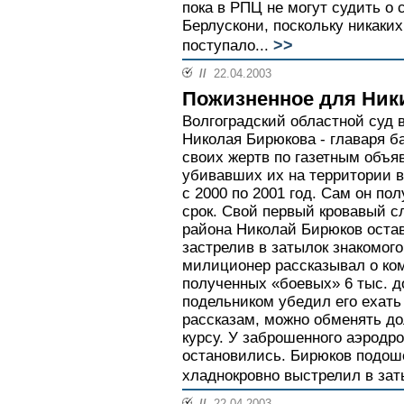
пока в РПЦ не могут судить о 
Берлускони, поскольку никаких
>>
поступало...
//
22.04.2003
Пожизненное для Ник
Волгоградский областной суд в
Николая Бирюкова - главаря 
своих жертв по газетным объя
убивавших их на территории в
с 2000 по 2001 год. Сам он п
срок. Свой первый кровавый с
района Николай Бирюков остав
застрелив в затылок знакомог
милиционер рассказывал о ком
полученных «боевых» 6 тыс. д
подельником убедил его ехать 
рассказам, можно обменять д
курсу. У заброшенного аэродро
остановились. Бирюков подоше
хладнокровно выстрелил в заты
//
22.04.2003