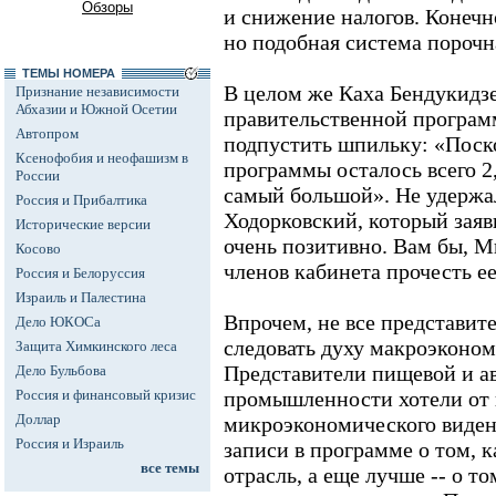
Обзоры
и снижение налогов. Конеч
но подобная система порочн
ТЕМЫ НОМЕРА
В целом же Каха Бендукидзе
Признание независимости
Абхазии и Южной Осетии
правительственной програм
Автопром
подпустить шпильку: «Поск
Ксенофобия и неофашизм в
программы осталось всего 2,5
России
самый большой». Не удержа
Россия и Прибалтика
Ходорковский, который зая
Исторические версии
очень позитивно. Вам бы, М
Косово
членов кабинета прочесть ее
Россия и Белоруссия
Израиль и Палестина
Впрочем, не все представит
Дело ЮКОСа
следовать духу макроэконом
Защита Химкинского леса
Представители пищевой и а
Дело Бульбова
Россия и финансовый кризис
промышленности хотели от 
Доллар
микроэкономического виден
Россия и Израиль
записи в программе о том, 
все темы
отрасль, а еще лучше -- о то