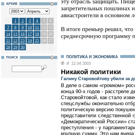
эту отрасль защищать. Пище
АРХИВ
запретительных пошлинах на
авиастроители в основном л
1
2
3
4
5
6
7
8
9
10
11
12
13
В итоге премьер решил, чт
14
15
16
17
18
19
20
среднесрочную программу 
21
22
23
24
25
26
27
28
29
30
ПОЛИТИКА И ЭКОНОМИКА
ПОИСК
//
22.04.2003
Никакой политики
Галину Старовойтову убили за де
В деле о самом «громком» ро
конца 90-х годов - расстреле 
Старовойтовой, как стало изве
спецслужбы окончательно отб
политическую версию покушен
представители следственной г
«Демократической России» ста
преступления - у парламента
крупную сумму. Это нам вчер