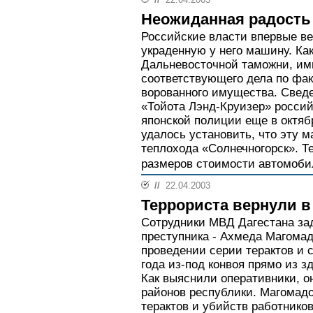
Неожиданная радость
Российские власти впервые ве
украденную у него машину. Ка
Дальневосточной таможни, им
соответствующего дела по фак
ворованного имущества. Свед
«Тойота Лэнд-Круизер» росси
японской полиции еще в октяб
удалось установить, что эту 
теплохода «Солнечногорск». Т
размеров стоимости автомоби
//
22.04.2003
Террориста вернули 
Сотрудники МВД Дагестана за
преступника - Ахмеда Магомад
проведении серии терактов и 
года из-под конвоя прямо из з
Как выяснили оперативники, о
районов республики. Магомад
терактов и убийств работнико