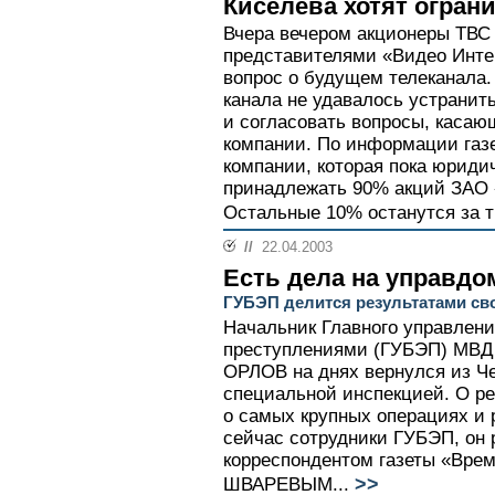
Киселева хотят огран
Вчера вечером акционеры ТВС 
представителями «Видео Инт
вопрос о будущем телеканала.
канала не удавалось устрани
и согласовать вопросы, каса
компании. По информации газ
компании, которая пока юриди
принадлежать 90% акций ЗАО 
Остальные 10% останутся за т
//
22.04.2003
Есть дела на управдо
ГУБЭП делится результатами св
Начальник Главного управлени
преступлениями (ГУБЭП) МВД
ОРЛОВ на днях вернулся из Че
специальной инспекцией. О рез
о самых крупных операциях и 
сейчас сотрудники ГУБЭП, он 
корреспондентом газеты «Вре
>>
ШВАРЕВЫМ...