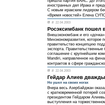
пришла партия БААС. До этог
иностранных дел Ирака и пред
С новым иракским лидером бес
«Время новостей» Елена СУП
//
22.04.2003
Росэксимбанк пошел 
Внешэкономбанк и его «дочка
Минэкономразвития, которое п
правительство концепцию под
экспорта. Правительственные 
соглашение с крупнейшим ком
Mandiri, направленное на фин
контрактов в сфере гражданск
//
22.04.2003
Гейдар Алиев дважды
Но ушел на своих ногах
Вчера весь Азербайджан оказа
с кратковременной потерей со
президентом Гейдаром Алиевы
выступления на торжественно