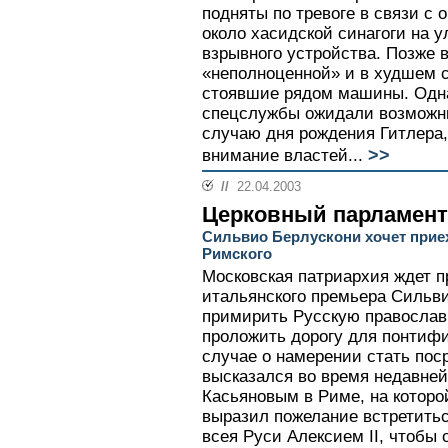
подняты по тревоге в связи с 
около хасидской синагоги на 
взрывного устройства. Позже 
«неполноценной» и в худшем 
стоявшие рядом машины. Однак
спецслужбы ожидали возможн
случаю дня рождения Гитлера,
>>
внимание властей...
//
22.04.2003
Церковный парламент
Сильвио Берлускони хочет прие
Римского
Московская патриархия ждет п
итальянского премьера Сильв
примирить Русскую православ
проложить дорогу для понтифи
случае о намерении стать пос
высказался во время недавне
Касьяновым в Риме, на которо
выразил пожелание встретить
всея Руси Алексием II, чтобы 