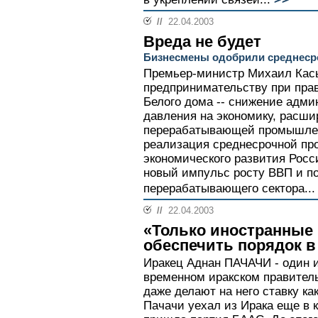
//
22.04.2003
Вреда не будет
Бизнесмены одобрили среднеср
Премьер-министр Михаил Кась
предпринимательству при прав
Белого дома -- снижение адми
давления на экономику, расши
перерабатывающей промышлен
реализация среднесрочной пр
экономического развития Росси
новый импульс росту ВВП и п
перерабатывающего сектора...
//
22.04.2003
«Только иностранные 
обеспечить порядок в
Иракец Аднан ПАЧАЧИ - один 
временном иракском правитель
даже делают на него ставку ка
Пачачи уехал из Ирака еще в ко