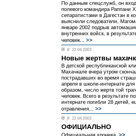
По данным спецслужб, он вхо
полевого командира Раппани 
сепаратистами в Дагестан в кон
выяснили следователи, Магом
январе 2002 подрыв автомаши
внутренних войск, в результат
>>
человек...
//
22.04.2003
Новые жертвы махачк
В детской республиканской кл
Махачкале вчера утром сконча
пострадавших во время страш
апреля в школе-интернате для
образом, число жертв той траг
человек. Всего в результате п
интернате погибли 28 детей, 
>>
отравления...
//
22.04.2003
ОФИЦИАЛЬНО
>>
Официальная хроника.