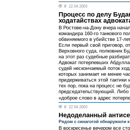
//
22.04.2003
Процесс по делу Буда
ходатайствах адвокат
В Ростове-на-Дону вчера нача
командира 160-го танкового п
обвиняемого в убийстве 17-ле
Если первый свой приговор, о
Верховного суда, полковник Бу
на этот раз судебные разбира
Адвокат потерпевших Абдулла
судей нескончаемый поток ход
которых занимает не менее ча
придерживаться этой тактики 
тех пор, пока на процесс не б
председательствующий. Либо 
«доброе слово в адрес потерп
//
22.04.2003
Недоделанный антис
Рядом с синагогой обнаружили 
В воскресенье вечером все с