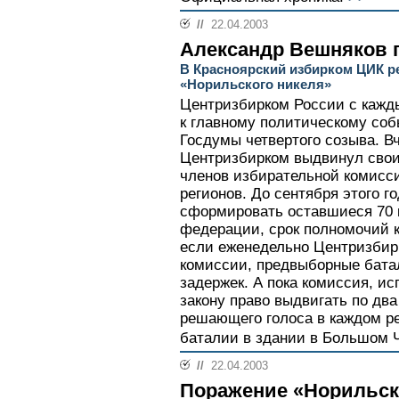
//
22.04.2003
Александр Вешняков 
В Красноярский избирком ЦИК р
«Норильского никеля»
Центризбирком России с кажды
к главному политическому соб
Госдумы четвертого созыва. В
Центризбирком выдвинул свои
членов избирательной комисс
регионов. До сентября этого г
сформировать оставшиеся 70 
федерации, срок полномочий к
если еженедельно Центризбир
комиссии, предвыборные батал
задержек. А пока комиссия, ис
закону право выдвигать по дв
решающего голоса в каждом ре
баталии в здании в Большом Ч
//
22.04.2003
Поражение «Норильск