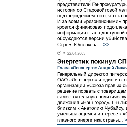
представители Генпрокуратуры
история со Старовойтовой яв
подтверждением того, что за п
И за всеми «резонансными» п
кроется финансовая подоплека.
информация стала доступной в
обсуждаются версии убийства 
>>
Сергея Юшенкова...
//
22.04.2003
Энергетик покинул С
Глава «Ленэнерго» Андрей Лихач
Генеральный директор питерс
ОАО «Ленэнерго» и один из со
организации «Союза правых с
решение порвать с товарищами
самостоятельную политическую
движения «Наш город». Г-н Ли
близким к Анатолию Чубайсу, и
уменьшающемся интересе к «С
>
главного энергетика страны...