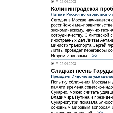
//
22.04.2003
Калининградская про
Литва и Россия договорились о 
Сегодня в Москве начинается 
российской межправительствен
экономическому, научно-техни
сотрудничеству. С литовской 
иностранных дел Литвы Антана
министр транспорта Сергей Ф
Литвы проведет переговоры со
>>
Игорем Ивановым...
//
22.04.2003
Сладкая песнь Гаруд
Президент Индонезии уже сдела
Попытку сближения Москвы и
памяти времена советско-инд
Сукарно, можно считать удавш
Владимира Путина и президен
Сукарнопутри показала близос
основным мировым вопросам и
>>
в укреплении связей...