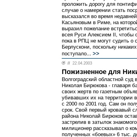
проложить дорогу для понтифи
случае о намерении стать пос
высказался во время недавне
Касьяновым в Риме, на которо
выразил пожелание встретить
всея Руси Алексием II, чтобы 
пока в РПЦ не могут судить о 
Берлускони, поскольку никаких
>>
поступало...
//
22.04.2003
Пожизненное для Ник
Волгоградский областной суд в
Николая Бирюкова - главаря 
своих жертв по газетным объя
убивавших их на территории в
с 2000 по 2001 год. Сам он п
срок. Свой первый кровавый с
района Николай Бирюков остав
застрелив в затылок знакомог
милиционер рассказывал о ком
полученных «боевых» 6 тыс. д