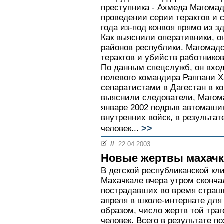
преступника - Ахмеда Магомад
проведении серии терактов и 
года из-под конвоя прямо из з
Как выяснили оперативники, о
районов республики. Магомад
терактов и убийств работнико
По данным спецслужб, он вхо
полевого командира Раппани 
сепаратистами в Дагестан в кон
выяснили следователи, Магом
январе 2002 подрыв автомаши
внутренних войск, в результат
>>
человек...
//
22.04.2003
Новые жертвы махачк
В детской республиканской кл
Махачкале вчера утром сконча
пострадавших во время страш
апреля в школе-интернате для
образом, число жертв той траг
человек. Всего в результате п