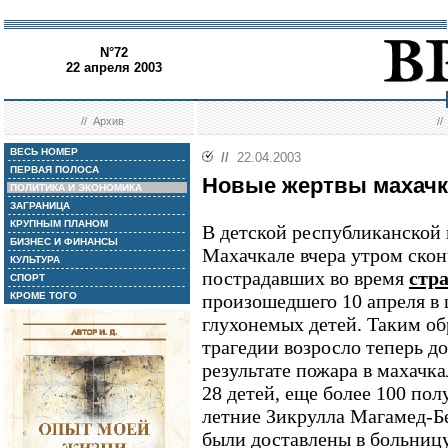
N°72
22 апреля 2003
//
Архив
/
ВЕСЬ НОМЕР
//
22.04.2003
ПЕРВАЯ ПОЛОСА
Новые жертвы махачк
ПОЛИТИКА И ЭКОНОМИКА
ЗАГРАНИЦА
КРУПНЫМ ПЛАНОМ
В детской республиканской
БИЗНЕС И ФИНАНСЫ
Махачкале вчера утром скон
КУЛЬТУРА
пострадавших во время
стр
СПОРТ
КРОМЕ ТОГО
произошедшего 10 апреля в 
глухонемых детей. Таким об
трагедии возросло теперь до
результате пожара в махачк
28 детей, еще более 100 пол
летние Зикрулла Магамед-Б
были доставлены в больницу