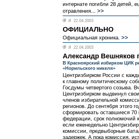
интернате погибли 28 детей, 
>>
отравления...
//
22.04.2003
ОФИЦИАЛЬНО
>>
Официальная хроника.
//
22.04.2003
Александр Вешняков 
В Красноярский избирком ЦИК р
«Норильского никеля»
Центризбирком России с кажды
к главному политическому соб
Госдумы четвертого созыва. В
Центризбирком выдвинул свои
членов избирательной комисс
регионов. До сентября этого г
сформировать оставшиеся 70 
федерации, срок полномочий к
если еженедельно Центризбир
комиссии, предвыборные батал
задержек. А пока комиссия, ис