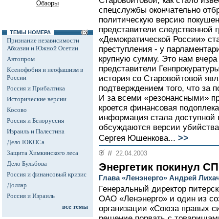
Старовойтовой, как стало изве
Обзоры
спецслужбы окончательно отб
политическую версию покушен
представители следственной г
ТЕМЫ НОМЕРА
«Демократической России» ста
Признание независимости
Абхазии и Южной Осетии
преступления - у парламента
крупную сумму. Это нам вчер
Автопром
представители Генпрокуратуры
Ксенофобия и неофашизм в
России
история со Старовойтовой яв
подтверждением того, что за п
Россия и Прибалтика
И за всеми «резонансными» п
Исторические версии
кроется финансовая подоплека.
Косово
информация стала доступной в
Россия и Белоруссия
обсуждаются версии убийства 
Израиль и Палестина
>>
Сергея Юшенкова...
Дело ЮКОСа
Защита Химкинского леса
//
22.04.2003
Дело Бульбова
Энергетик покинул С
Россия и финансовый кризис
Глава «Ленэнерго» Андрей Лихач
Доллар
Генеральный директор питерс
Россия и Израиль
ОАО «Ленэнерго» и один из со
все темы
организации «Союза правых с
решение порвать с товарищами