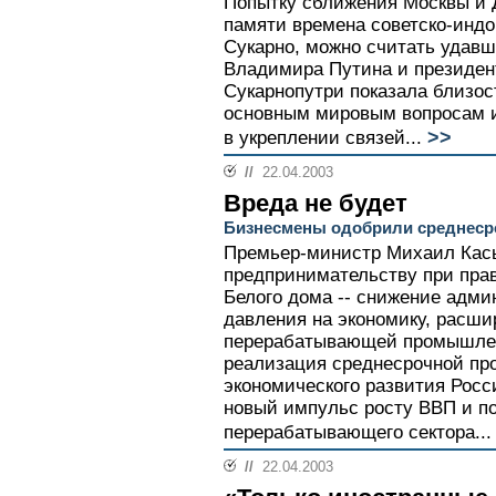
Попытку сближения Москвы и
памяти времена советско-инд
Сукарно, можно считать удавш
Владимира Путина и президен
Сукарнопутри показала близос
основным мировым вопросам и
>>
в укреплении связей...
//
22.04.2003
Вреда не будет
Бизнесмены одобрили среднеср
Премьер-министр Михаил Кась
предпринимательству при прав
Белого дома -- снижение адми
давления на экономику, расши
перерабатывающей промышлен
реализация среднесрочной пр
экономического развития Росси
новый импульс росту ВВП и п
перерабатывающего сектора...
//
22.04.2003