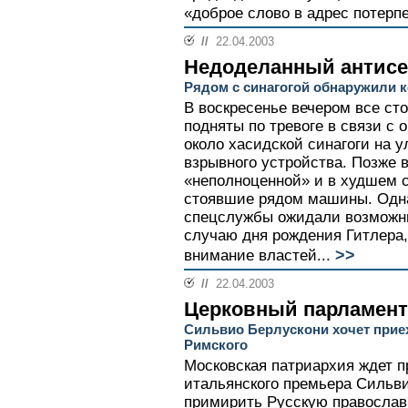
«доброе слово в адрес потерп
//
22.04.2003
Недоделанный антис
Рядом с синагогой обнаружили 
В воскресенье вечером все с
подняты по тревоге в связи с 
около хасидской синагоги на 
взрывного устройства. Позже 
«неполноценной» и в худшем 
стоявшие рядом машины. Однак
спецслужбы ожидали возможн
случаю дня рождения Гитлера,
>>
внимание властей...
//
22.04.2003
Церковный парламент
Сильвио Берлускони хочет прие
Римского
Московская патриархия ждет п
итальянского премьера Сильв
примирить Русскую православ