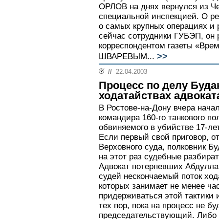
ОРЛОВ на днях вернулся из Че
специальной инспекцией. О рез
о самых крупных операциях и 
сейчас сотрудники ГУБЭП, он 
корреспондентом газеты «Вре
>>
ШВАРЕВЫМ...
//
22.04.2003
Процесс по делу Буда
ходатайствах адвокат
В Ростове-на-Дону вчера нача
командира 160-го танкового п
обвиняемого в убийстве 17-ле
Если первый свой приговор, о
Верховного суда, полковник Бу
на этот раз судебные разбира
Адвокат потерпевших Абдулла
судей нескончаемый поток ход
которых занимает не менее ча
придерживаться этой тактики 
тех пор, пока на процесс не б
председательствующий. Либо 