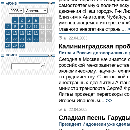
АРХИВ
самостоятельную политическую
движения «Наш город». Г-н Ли
близким к Анатолию Чубайсу, и
1
2
3
4
5
6
уменьшающемся интересе к «С
7
8
9
10
11
12
13
>
главного энергетика страны...
14
15
16
17
18
19
20
//
22.04.2003
21
22
23
24
25
26
27
Калининградская про
28
29
30
Литва и Россия договорились о 
ПОИСК
Сегодня в Москве начинается 
российской межправительствен
экономическому, научно-техни
сотрудничеству. С литовской 
иностранных дел Литвы Антана
министр транспорта Сергей Ф
Литвы проведет переговоры со
>>
Игорем Ивановым...
//
22.04.2003
Сладкая песнь Гаруд
Президент Индонезии уже сдела