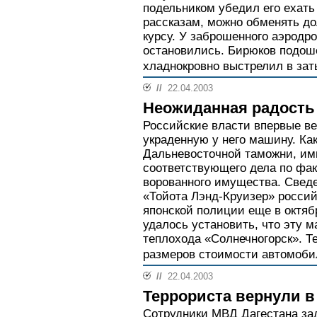
подельником убедил его ехать 
рассказам, можно обменять д
курсу. У заброшенного аэродро
остановились. Бирюков подоше
хладнокровно выстрелил в заты
//
22.04.2003
Неожиданная радость
Российские власти впервые ве
украденную у него машину. Ка
Дальневосточной таможни, им
соответствующего дела по фак
ворованного имущества. Свед
«Тойота Лэнд-Круизер» росси
японской полиции еще в октяб
удалось установить, что эту 
теплохода «Солнечногорск». Т
размеров стоимости автомоби
//
22.04.2003
Террориста вернули 
Сотрудники МВД Дагестана за