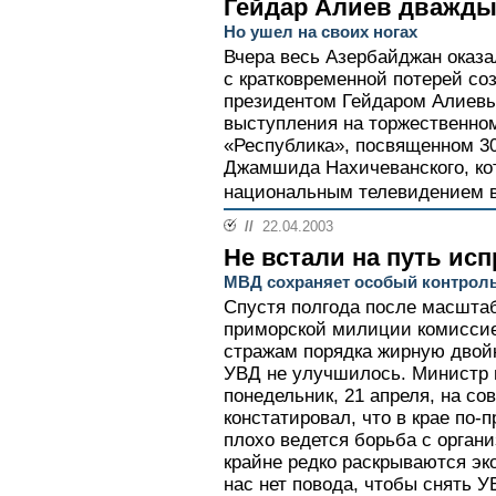
Гейдар Алиев дважды
Но ушел на своих ногах
Вчера весь Азербайджан оказа
с кратковременной потерей со
президентом Гейдаром Алиевы
выступления на торжественно
«Республика», посвященном 3
Джамшида Нахичеванского, ко
национальным телевидением в
//
22.04.2003
Не встали на путь ис
МВД сохраняет особый контрол
Спустя полгода после масшта
приморской милиции комисси
стражам порядка жирную двойк
УВД не улучшилось. Министр 
понедельник, 21 апреля, на с
констатировал, что в крае по-
плохо ведется борьба с орган
крайне редко раскрываются эк
нас нет повода, чтобы снять У