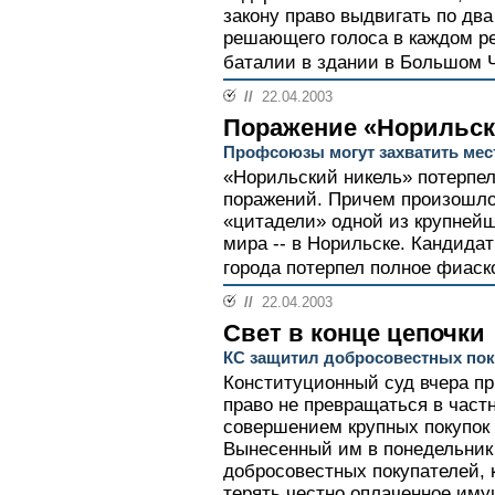
закону право выдвигать по дв
решающего голоса в каждом ре
баталии в здании в Большом Ч
//
22.04.2003
Поражение «Норильск
Профсоюзы могут захватить мес
«Норильский никель» потерпел
поражений. Причем произошло 
«цитадели» одной из крупней
мира -- в Норильске. Кандидат
города потерпел полное фиаско
//
22.04.2003
Свет в конце цепочки
КС защитил добросовестных пок
Конституционный суд вчера пр
право не превращаться в част
совершением крупных покупок 
Вынесенный им в понедельник 
добросовестных покупателей, 
терять честно оплаченное иму