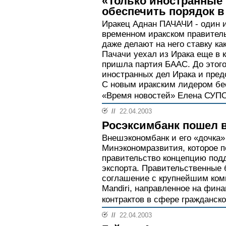
«Только иностранные 
обеспечить порядок в
Иракец Аднан ПАЧАЧИ - один 
временном иракском правитель
даже делают на него ставку ка
Пачачи уехал из Ирака еще в ко
пришла партия БААС. До этог
иностранных дел Ирака и пред
С новым иракским лидером бес
«Время новостей» Елена СУП
//
22.04.2003
Росэксимбанк пошел 
Внешэкономбанк и его «дочка
Минэкономразвития, которое п
правительство концепцию под
экспорта. Правительственные 
соглашение с крупнейшим ком
Mandiri, направленное на фин
контрактов в сфере гражданск
//
22.04.2003