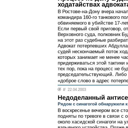
ходатайствах адвокат
В Ростове-на-Дону вчера нача
командира 160-го танкового п
обвиняемого в убийстве 17-ле
Если первый свой приговор, о
Верховного суда, полковник Бу
на этот раз судебные разбира
Адвокат потерпевших Абдулла
судей нескончаемый поток ход
которых занимает не менее ча
придерживаться этой тактики 
тех пор, пока на процесс не б
председательствующий. Либо 
«доброе слово в адрес потерп
//
22.04.2003
Недоделанный антис
Рядом с синагогой обнаружили 
В воскресенье вечером все с
подняты по тревоге в связи с 
около хасидской синагоги на 
взрывного устройства. Позже 