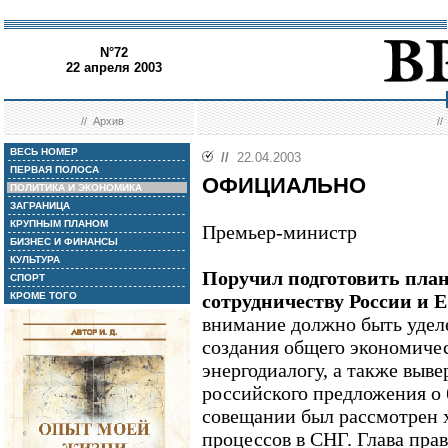
N°72
22 апреля 2003
//
Архив
/
ВЕСЬ НОМЕР
//
22.04.2003
ПЕРВАЯ ПОЛОСА
ОФИЦИАЛЬНО
ПОЛИТИКА И ЭКОНОМИКА
ЗАГРАНИЦА
КРУПНЫМ ПЛАНОМ
Премьер-министр
БИЗНЕС И ФИНАНСЫ
КУЛЬТУРА
Поручил подготовить план
СПОРТ
КРОМЕ ТОГО
сотрудничеству России и Е
внимание должно быть удел
создания общего экономичес
энергодиалогу, а также выве
российского предложения о 
совещании был рассмотрен 
процессов в СНГ. Глава пра