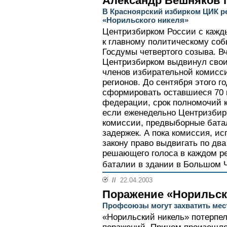
Александр Вешняков 
В Красноярский избирком ЦИК р
«Норильского никеля»
Центризбирком России с кажды
к главному политическому соб
Госдумы четвертого созыва. В
Центризбирком выдвинул свои
членов избирательной комисс
регионов. До сентября этого г
сформировать оставшиеся 70 
федерации, срок полномочий к
если еженедельно Центризбир
комиссии, предвыборные батал
задержек. А пока комиссия, ис
закону право выдвигать по дв
решающего голоса в каждом ре
баталии в здании в Большом Ч
//
22.04.2003
Поражение «Норильск
Профсоюзы могут захватить мес
«Норильский никель» потерпел