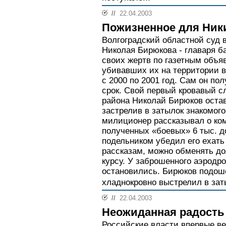
//
22.04.2003
Пожизненное для Ник
Волгоградский областной суд в
Николая Бирюкова - главаря 
своих жертв по газетным объя
убивавших их на территории в
с 2000 по 2001 год. Сам он п
срок. Свой первый кровавый с
района Николай Бирюков остав
застрелив в затылок знакомог
милиционер рассказывал о ком
полученных «боевых» 6 тыс. д
подельником убедил его ехать 
рассказам, можно обменять д
курсу. У заброшенного аэродро
остановились. Бирюков подоше
хладнокровно выстрелил в заты
//
22.04.2003
Неожиданная радость
Российские власти впервые ве