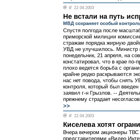
//
22.04.2003
Не встали на путь ис
МВД сохраняет особый контрол
Спустя полгода после масшта
приморской милиции комисси
стражам порядка жирную двойк
УВД не улучшилось. Министр 
понедельник, 21 апреля, на с
констатировал, что в крае по-
плохо ведется борьба с орган
крайне редко раскрываются эк
нас нет повода, чтобы снять У
контроля, который был введен 
заявил г-н Грызлов. -- Деятел
прежнему страдает несогласов
>>
//
22.04.2003
Киселева хотят огран
Вчера вечером акционеры ТВС 
представителями «Видео Инт