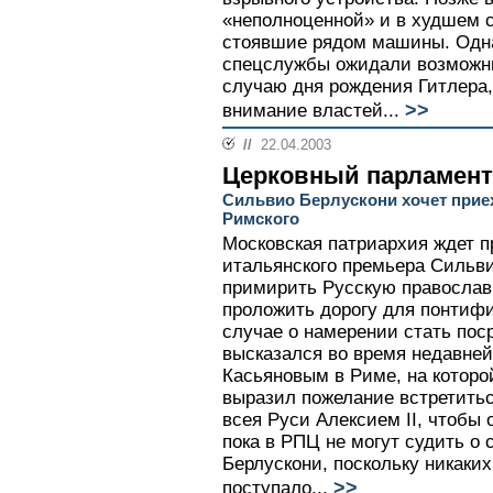
«неполноценной» и в худшем 
стоявшие рядом машины. Однак
спецслужбы ожидали возможн
случаю дня рождения Гитлера,
>>
внимание властей...
//
22.04.2003
Церковный парламент
Сильвио Берлускони хочет прие
Римского
Московская патриархия ждет п
итальянского премьера Сильв
примирить Русскую православ
проложить дорогу для понтифи
случае о намерении стать пос
высказался во время недавне
Касьяновым в Риме, на которо
выразил пожелание встретить
всея Руси Алексием II, чтобы 
пока в РПЦ не могут судить о 
Берлускони, поскольку никаких
>>
поступало...