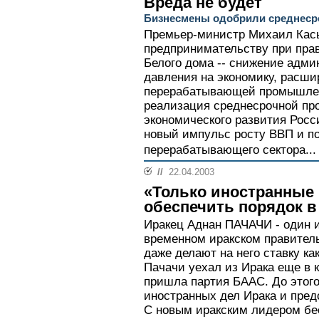
Вреда не будет
Бизнесмены одобрили среднеср
Премьер-министр Михаил Кась
предпринимательству при прав
Белого дома -- снижение адми
давления на экономику, расши
перерабатывающей промышлен
реализация среднесрочной пр
экономического развития Росси
новый импульс росту ВВП и п
перерабатывающего сектора...
//
22.04.2003
«Только иностранные 
обеспечить порядок в
Иракец Аднан ПАЧАЧИ - один 
временном иракском правитель
даже делают на него ставку ка
Пачачи уехал из Ирака еще в ко
пришла партия БААС. До этог
иностранных дел Ирака и пред
С новым иракским лидером бес