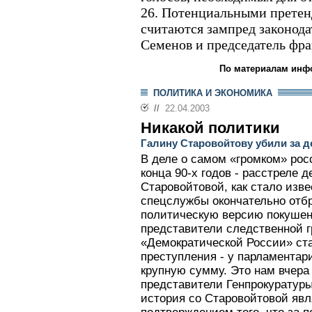
26. Потенциальными претен
считаются зампред законода
Семенов и председатель фр
По материалам инф
ПОЛИТИКА И ЭКОНОМИКА
//
22.04.2003
Никакой политики
Галину Старовойтову убили за де
В деле о самом «громком» ро
конца 90-х годов - расстреле 
Старовойтовой, как стало изве
спецслужбы окончательно отб
политическую версию покушен
представители следственной г
«Демократической России» ста
преступления - у парламента
крупную сумму. Это нам вчер
представители Генпрокуратуры
история со Старовойтовой яв