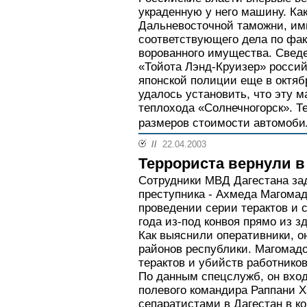
украденную у него машину. Ка
Дальневосточной таможни, им
соответствующего дела по фак
ворованного имущества. Свед
«Тойота Лэнд-Круизер» росси
японской полиции еще в октяб
удалось установить, что эту 
теплохода «Солнечногорск». Т
размеров стоимости автомоби
//
22.04.2003
Террориста вернули 
Сотрудники МВД Дагестана за
преступника - Ахмеда Магомад
проведении серии терактов и 
года из-под конвоя прямо из з
Как выяснили оперативники, о
районов республики. Магомад
терактов и убийств работнико
По данным спецслужб, он вхо
полевого командира Раппани 
сепаратистами в Дагестан в кон