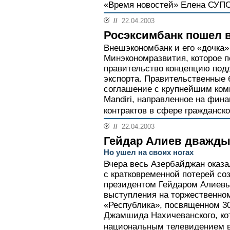
«Время новостей» Елена СУП
//
22.04.2003
Росэксимбанк пошел 
Внешэкономбанк и его «дочка
Минэкономразвития, которое п
правительство концепцию под
экспорта. Правительственные 
соглашение с крупнейшим ком
Mandiri, направленное на фин
контрактов в сфере гражданск
//
22.04.2003
Гейдар Алиев дважды
Но ушел на своих ногах
Вчера весь Азербайджан оказа
с кратковременной потерей со
президентом Гейдаром Алиевы
выступления на торжественно
«Республика», посвященном 3
Джамшида Нахичеванского, ко
национальным телевидением в