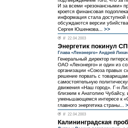
подтверждением того, что за п
И за всеми «резонансными» п
кроется финансовая подоплека.
информация стала доступной в
обсуждаются версии убийства 
>>
Сергея Юшенкова...
//
22.04.2003
Энергетик покинул С
Глава «Ленэнерго» Андрей Лихач
Генеральный директор питерс
ОАО «Ленэнерго» и один из со
организации «Союза правых с
решение порвать с товарищами
самостоятельную политическую
движения «Наш город». Г-н Ли
близким к Анатолию Чубайсу, и
уменьшающемся интересе к «С
>
главного энергетика страны...
//
22.04.2003
Калининградская про