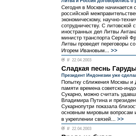
Литва и Россия договорились о 
Сегодня в Москве начинается 
российской межправительствен
экономическому, научно-техни
сотрудничеству. С литовской 
иностранных дел Литвы Антана
министр транспорта Сергей Ф
Литвы проведет переговоры со
>>
Игорем Ивановым...
//
22.04.2003
Сладкая песнь Гаруд
Президент Индонезии уже сдела
Попытку сближения Москвы и
памяти времена советско-инд
Сукарно, можно считать удавш
Владимира Путина и президен
Сукарнопутри показала близос
основным мировым вопросам и
>>
в укреплении связей...
//
22.04.2003