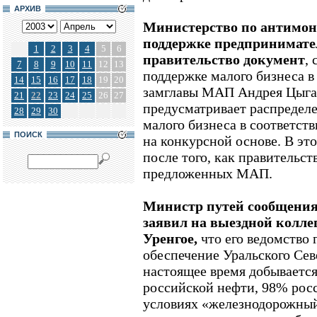
АРХИВ
Министерство по антимон
поддержке предпринимател
1
2
3
4
5
6
правительство документ
,
7
8
9
10
11
12
13
поддержке малого бизнеса в 
14
15
16
17
18
19
20
замглавы МАП Андрея Цыга
21
22
23
24
25
26
27
предусматривает распределе
28
29
30
малого бизнеса в соответс
ПОИСК
на конкурсной основе. В эт
после того, как правительст
предложенных МАП.
Министр путей сообщения
заявил на выездной колле
Уренгое,
что его ведомство 
обеспечение Уральского Севе
настоящее время добывается
российской нефти, 98% росси
условиях «железнодорожный