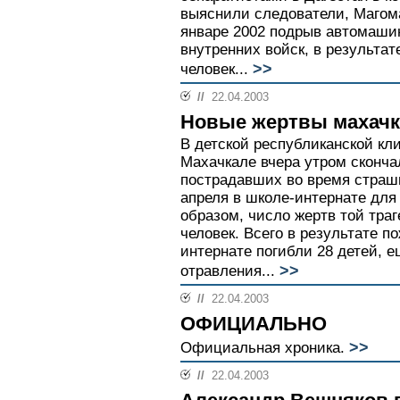
выяснили следователи, Магом
январе 2002 подрыв автомаши
внутренних войск, в результат
>>
человек...
//
22.04.2003
Новые жертвы махачк
В детской республиканской кл
Махачкале вчера утром сконча
пострадавших во время страш
апреля в школе-интернате для
образом, число жертв той траг
человек. Всего в результате п
интернате погибли 28 детей, 
>>
отравления...
//
22.04.2003
ОФИЦИАЛЬНО
>>
Официальная хроника.
//
22.04.2003