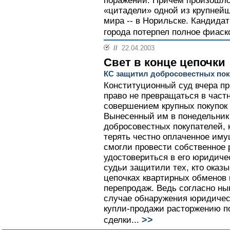
поражений. Причем произошло 
«цитадели» одной из крупней
мира -- в Норильске. Кандидат
города потерпел полное фиаско
//
22.04.2003
Свет в конце цепочки
КС защитил добросовестных пок
Конституционный суд вчера пр
право не превращаться в част
совершением крупных покупок 
Вынесенный им в понедельник 
добросовестных покупателей, 
терять честно оплаченное иму
смогли провести собственное 
удостовериться в его юридиче
судьи защитили тех, кто оказ
цепочках квартирных обменов
перепродаж. Ведь согласно н
случае обнаружения юридическ
купли-продажи расторжению 
>>
сделки...