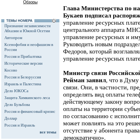
Обзоры
Глава Министерства по на
Букаев подписал распоря
ТЕМЫ НОМЕРА
управление ресурсных плате
Признание независимости
центрального аппарата МНС.
Абхазии и Южной Осетии
управление ресурсных и им
Автопром
Руководить новым подразде
Ксенофобия и неофашизм в
России
Федоров, который возглавл
Россия и Прибалтика
управление ресурсных плат
Исторические версии
Косово
Министр связи Российско
Россия и Белоруссия
Рейман заявил
, что в Думу
Израиль и Палестина
связи. Они, в частности, п
Дело ЮКОСа
определять вид оплаты теле
Защита Химкинского леса
действующему закону вопро
Дело Бульбова
оплаты на территории субъе
Россия и финансовый кризис
по согласованию с исполнит
Доллар
может повлиять на это реш
Россия и Израиль
отсутствие у абонента права
все темы
демократично».