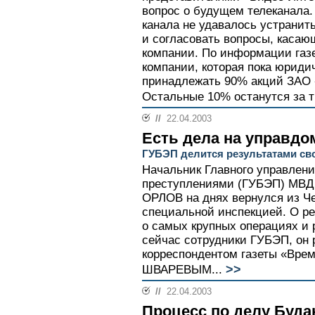
вопрос о будущем телеканала.
канала не удавалось устрани
и согласовать вопросы, каса
компании. По информации газ
компании, которая пока юриди
принадлежать 90% акций ЗАО 
Остальные 10% останутся за т
//
22.04.2003
Есть дела на управдо
ГУБЭП делится результатами св
Начальник Главного управлени
преступлениями (ГУБЭП) МВД
ОРЛОВ на днях вернулся из Че
специальной инспекцией. О рез
о самых крупных операциях и 
сейчас сотрудники ГУБЭП, он 
корреспондентом газеты «Вре
>>
ШВАРЕВЫМ...
//
22.04.2003
Процесс по делу Буда