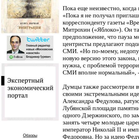
Пока еще неизвестно, когда
«Пока я не получал приглаше
корреспонденту газеты «Вре
Митрохин («Яблоко»). Он т
предположение, что пауза м
центристы предлагают подож
СМИ. «Но по-моему, недопу
новую версию этого закона,
нужна, с проблемой террор
СМИ вполне нормальный», -
Думцы также рассмотрели в
своими экстремальными иде
Александра Федулова, ратую
Лубянской площади памятни
одного Дзержинского, по за
занять четыре молодые царе
император Николай II и им
Обзоры
Федоровна. Но за идею Феду