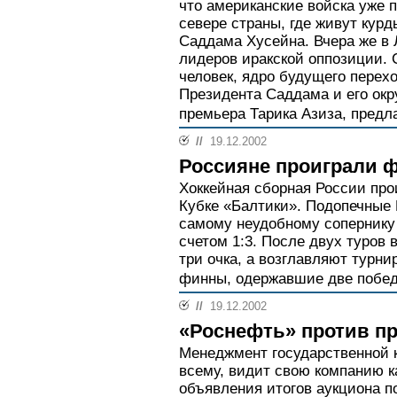
что американские войска уже 
севере страны, где живут кур
Саддама Хусейна. Вчера же в
лидеров иракской оппозиции. 
человек, ядро будущего перех
Президента Саддама и его окр
премьера Тарика Азиза, предла
//
19.12.2002
Россияне проиграли 
Хоккейная сборная России про
Кубке «Балтики». Подопечные
самому неудобному сопернику 
счетом 1:3. После двух туров 
три очка, а возглавляют турн
финны, одержавшие две побе
//
19.12.2002
«Роснефть» против п
Менеджмент государственной 
всему, видит свою компанию к
объявления итогов аукциона п