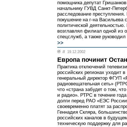
помощника депутат Гришанков 
начальнику ГУВД Санкт-Петерб
расследование преступления.
покушение на г-на Васильева с
политической деятельностью.
возглавлял филиал одной из о
спецслужб, а также руководил
>>
//
19.12.2002
Европа починит Оста
Практика отключений телевизи
российских регионах уходит в
генеральный директор ФГУП «
радиовещательная сеть» (РТРС
что «страна забудет о том, чт
и радио». РТРС в течение год
долги перед РАО «ЕЭС России
своевременно платят за распр
Геннадия Скляра, большинств
российских каналов в будущем
техническую поддержку для ра