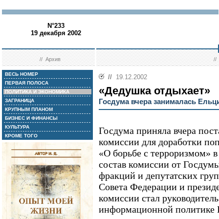
N°233
19 декабря 2002
//
Архив
/
ВЕСЬ НОМЕР
//
19.12.2002
ПЕРВАЯ ПОЛОСА
«Дедушка отдыхает»
ПОЛИТИКА И ЭКОНОМИКА
Госдума вчера занималась Ельц
ЗАГРАНИЦА
КРУПНЫМ ПЛАНОМ
БИЗНЕС И ФИНАНСЫ
КУЛЬТУРА
Госдума приняла вчера пост
КРОМЕ ТОГО
комиссии для доработки по
«О борьбе с терроризмом» в 
состав комиссии от Госдумы
фракций и депутатских груп
Совета Федерации и презид
комиссии стал руководитель
информационной политике 