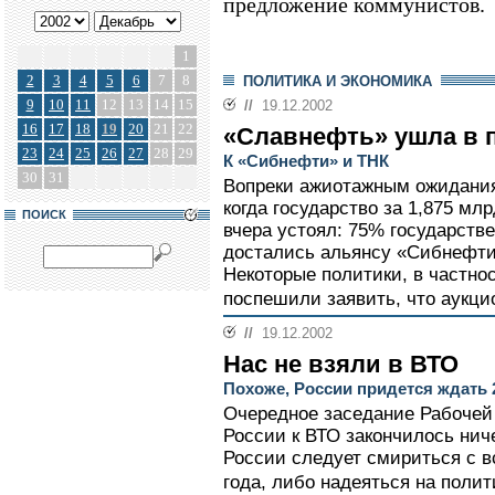
предложение коммунистов.
1
2
3
4
5
6
7
8
ПОЛИТИКА И ЭКОНОМИКА
9
10
11
12
13
14
15
//
19.12.2002
16
17
18
19
20
21
22
«Славнефть» ушла в 
23
24
25
26
27
28
29
К «Сибнефти» и ТНК
30
31
Вопреки ажиотажным ожидания
когда государство за 1,875 мл
ПОИСК
вчера устоял: 75% государст
достались альянсу «Сибнефти»
Некоторые политики, в частно
поспешили заявить, что аукцио
//
19.12.2002
Нас не взяли в ВТО
Похоже, России придется ждать 
Очередное заседание Рабочей
России к ВТО закончилось ниче
России следует смириться с в
года, либо надеяться на полит