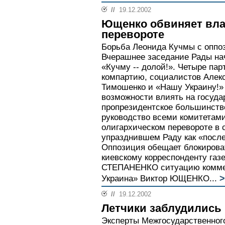
//
19.12.2002
Ющенко обвиняет вла
перевороте
Борьба Леонида Кучмы с оппо
Вчерашнее заседание Рады нач
«Кучму -- долой!». Четыре пар
компартию, социалистов Алек
Тимошенко и «Нашу Украину!»
возможности влиять на госуда
пропрезидентское большинств
руководство всеми комитетами
олигархическом перевороте в 
упразднившем Раду как «посл
Оппозиция обещает блокирова
киевскому корреспонденту газ
СТЕПАНЕНКО ситуацию коммен
>
Украина» Виктор ЮЩЕНКО...
//
19.12.2002
Летчики заблудились 
Эксперты Межгосударственного