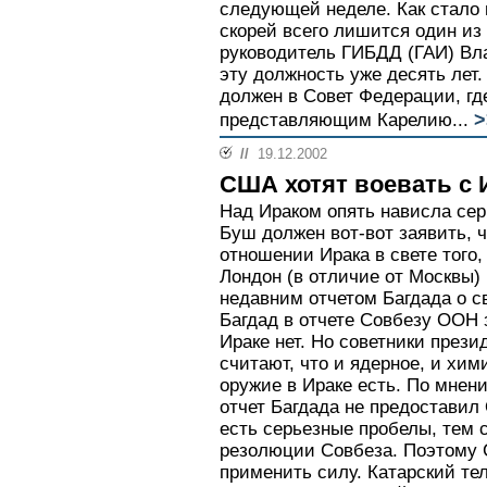
следующей неделе. Как стало и
скорей всего лишится один из
руководитель ГИБДД (ГАИ) В
эту должность уже десять лет
должен в Совет Федерации, гд
>
представляющим Карелию...
//
19.12.2002
США хотят воевать с 
Над Ираком опять нависла сер
Буш должен вот-вот заявить, 
отношении Ирака в свете того,
Лондон (в отличие от Москвы)
недавним отчетом Багдада о с
Багдад в отчете Совбезу ООН 
Ираке нет. Но советники през
считают, что и ядерное, и хим
оружие в Ираке есть. По мнен
отчет Багдада не предостави
есть серьезные пробелы, тем
резолюции Совбеза. Поэтому 
применить силу. Катарский те