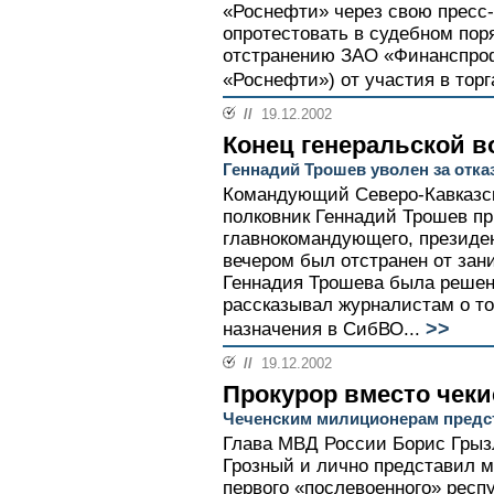
«Роснефти» через свою пресс
опротестовать в судебном по
отстранению ЗАО «Финанспроф
«Роснефти») от участия в торга
//
19.12.2002
Конец генеральской 
Геннадий Трошев уволен за отказ
Командующий Северо-Кавказск
полковник Геннадий Трошев пр
главнокомандующего, президе
вечером был отстранен от за
Геннадия Трошева была решена
рассказывал журналистам о том
>>
назначения в СибВО...
//
19.12.2002
Прокурор вместо чеки
Чеченским милиционерам предс
Глава МВД России Борис Грыз
Грозный и лично представил 
первого «послевоенного» респ