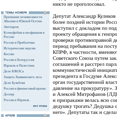
никто не проголосовал.
ТЕМЫ НОМЕРА
Депутат Александр Куликов 
Признание независимости
Абхазии и Южной Осетии
более поздней истории Росс
Автопром
выступил с докладом по по
Ксенофобия и неофашизм в
проекту обращения к генпр
России
проверки противоправной д
Россия и Прибалтика
период пребывания на посту
Исторические версии
КПРФ, в частности, вменяют
Косово
Советского Союза путем за
Россия и Белоруссия
соглашений и расстрел парл
Израиль и Палестина
коммунистической инициати
Дело ЮКОСа
президента в Госдуме Алекс
Защита Химкинского леса
орган государственной власт
Дело Бульбова
давление на прокуратуру». З
Россия и финансовый кризис
и Алексей Митрофанов (ЛДП
Доллар
и призраками велась всю со
Россия и Израиль
дедушку трогать? Дедушка о
все темы
него». Депутаты так и сдела
АРХИВ