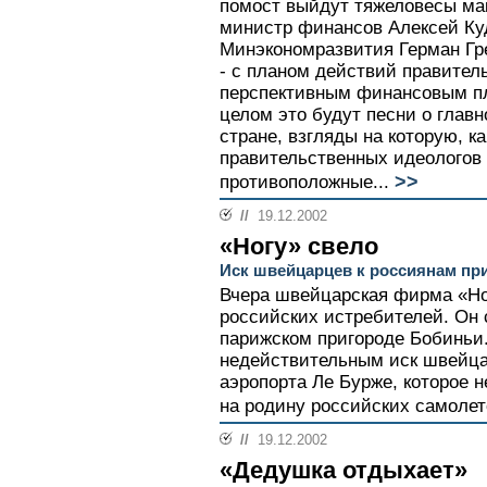
помост выйдут тяжеловесы ма
министр финансов Алексей Ку
Минэкономразвития Герман Гре
- с планом действий правительс
перспективным финансовым пла
целом это будут песни о главн
стране, взгляды на которую, к
правительственных идеологов
>>
противоположные...
//
19.12.2002
«Ногу» свело
Иск швейцарцев к россиянам пр
Вчера швейцарская фирма «Ног
российских истребителей. Он 
парижском пригороде Бобиньи
недействительным иск швейца
аэропорта Ле Бурже, которое
на родину российских самолето
//
19.12.2002
«Дедушка отдыхает»