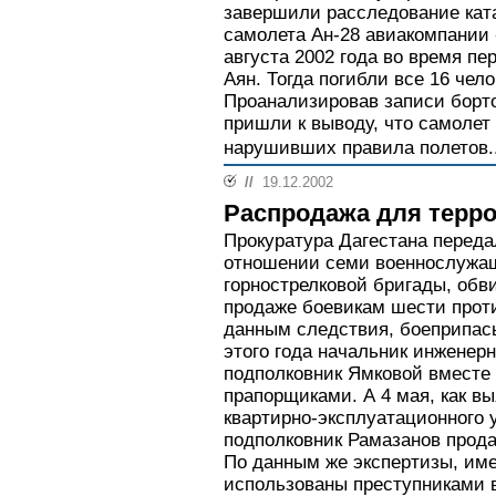
завершили расследование кат
самолета Ан-28 авиакомпании 
августа 2002 года во время пе
Аян. Тогда погибли все 16 чел
Проанализировав записи борт
пришли к выводу, что самолет 
нарушивших правила полетов..
//
19.12.2002
Распродажа для терр
Прокуратура Дагестана передал
отношении семи военнослужащ
горнострелковой бригады, обв
продаже боевикам шести прот
данным следствия, боеприпасы
этого года начальник инженер
подполковник Ямковой вместе
прапорщиками. А 4 мая, как в
квартирно-эксплуатационного у
подполковник Рамазанов прод
По данным же экспертизы, им
использованы преступниками в