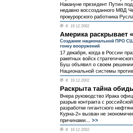
Накануне президент Путин под
недавно воссозданного МВД Че
прокурорского работника Русла
//
19.12.2002
Америка раскрывает 
Создание национальной ПРО СШ
гонку вооружений
17 декабря, когда в России п
ракетных войск стратегическо
Буш объявил о своем решении
Национальной системы против
//
19.12.2002
Раскрыта тайна обид
Вчера руководство Ирака офиц
разрыв контракта с российско
разработке гигантского нефтя
Курна-2» вызван не экономиче
>>
причинами...
//
19.12.2002