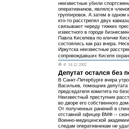
неизвестные убили спортсмена
оперативников, являлся члено
группировок. А затем в одном 
кто-то расстрелял двух кавказ
связывают череду тяжких пре
известного в городе бизнесмен
Павла Киселева по кличке Кис
состоялись как раз вчера. Нес
Иркутска неизвестные расстре
сопровождавших Киселя охран
//
19.12.2002
Депутат остался без 
В Санкт-Петербурге вчера утр
Васильев, помощник депутата
председателя комитета по без
Неизвестный преступник расст
во дворе его собственного дом
От полученных ранений в спину
отставной офицер ВМФ -- скон
Военно-медицинской академии
следам оперативникам не удал