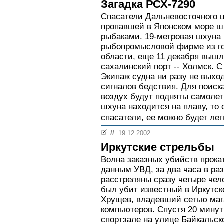
Загадка РСХ-7290
Спасатели Дальневосточного 
пропавшей в Японском море ш
рыбаками. 19-метровая шхуна
рыбопромысловой фирме из г
области, еще 11 декабря вышла
сахалинский порт -- Холмск. С 
Экипаж судна ни разу не выход
сигналов бедствия. Для поиск
воздух будут подняты самоле
шхуна находится на плаву, то 
спасатели, ее можно будет лег
//
19.12.2002
Иркутские стрельбы
Волна заказных убийств прокат
данным УВД, за два часа в ра
расстреляны сразу четыре чел
был убит известный в Иркутс
Хрущев, владевший сетью маг
компьютеров. Спустя 20 минут
спортзале на улице Байкальск