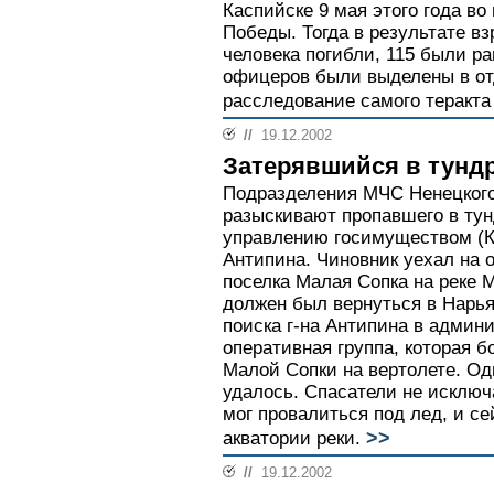
Каспийске 9 мая этого года во
Победы. Тогда в результате в
человека погибли, 115 были р
офицеров были выделены в от
расследование самого теракта
//
19.12.2002
Затерявшийся в тунд
Подразделения МЧС Ненецкого
разыскивают пропавшего в тун
управлению госимуществом (
Антипина. Чиновник уехал на о
поселка Малая Сопка на реке 
должен был вернуться в Нарья
поиска г-на Антипина в админ
оперативная группа, которая 
Малой Сопки на вертолете. Од
удалось. Спасатели не исключа
мог провалиться под лед, и с
>>
акватории реки.
//
19.12.2002