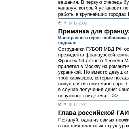
вещания. В первую очередь б
каналу», который установит п
работы в крупнейших городах 
//
19.12.2002
Приманка для францу
Иностранного героя-любовника 
подвале
Сотрудники ГУБОП МВД РФ осв
президента французской комп
Франсе» 54-летнего Леонеля М
прилетел в Москву на романти
украинкой. Но вместо девушк
трое кавказцев, которые посад
выкуп почти в миллион евро. 
в случае получения денег бан
>>
ненужного свидетеля...
//
19.12.2002
Глава российской ГАИ
Пожалуй, одна из самых неож
в высших властных структурах