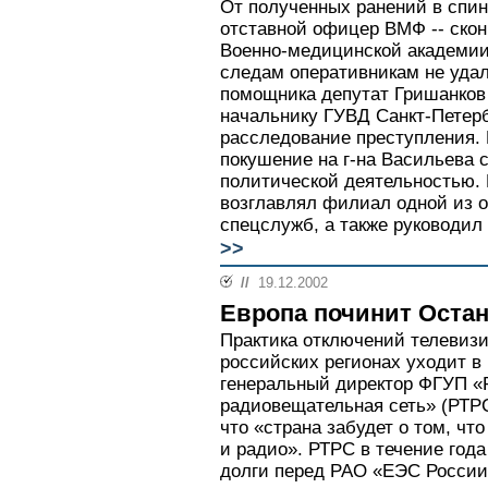
От полученных ранений в спину
отставной офицер ВМФ -- скон
Военно-медицинской академии
следам оперативникам не удал
помощника депутат Гришанков 
начальнику ГУВД Санкт-Петерб
расследование преступления.
покушение на г-на Васильева с
политической деятельностью.
возглавлял филиал одной из о
спецслужб, а также руководил
>>
//
19.12.2002
Европа починит Оста
Практика отключений телевизи
российских регионах уходит в
генеральный директор ФГУП «
радиовещательная сеть» (РТРС
что «страна забудет о том, чт
и радио». РТРС в течение год
долги перед РАО «ЕЭС России