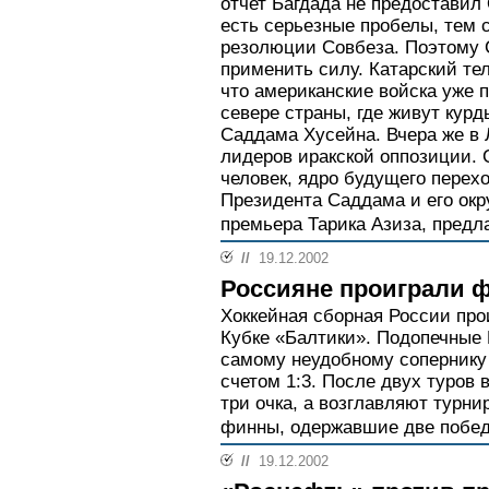
отчет Багдада не предостави
есть серьезные пробелы, тем
резолюции Совбеза. Поэтому 
применить силу. Катарский те
что американские войска уже 
севере страны, где живут кур
Саддама Хусейна. Вчера же в
лидеров иракской оппозиции. 
человек, ядро будущего перех
Президента Саддама и его окр
премьера Тарика Азиза, предл
//
19.12.2002
Россияне проиграли 
Хоккейная сборная России про
Кубке «Балтики». Подопечные
самому неудобному сопернику 
счетом 1:3. После двух туров 
три очка, а возглавляют турн
финны, одержавшие две побе
//
19.12.2002