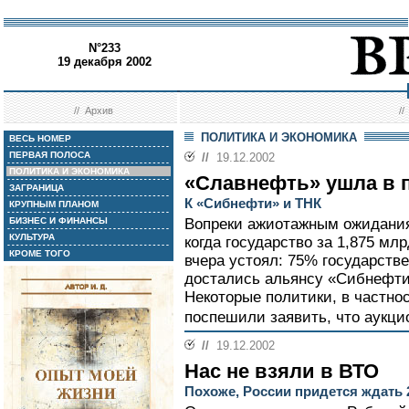
N°233
19 декабря 2002
//
Архив
/
ПОЛИТИКА И ЭКОНОМИКА
ВЕСЬ НОМЕР
ПЕРВАЯ ПОЛОСА
//
19.12.2002
ПОЛИТИКА И ЭКОНОМИКА
«Славнефть» ушла в 
ЗАГРАНИЦА
К «Сибнефти» и ТНК
КРУПНЫМ ПЛАНОМ
БИЗНЕС И ФИНАНСЫ
Вопреки ажиотажным ожидания
КУЛЬТУРА
когда государство за 1,875 мл
КРОМЕ ТОГО
вчера устоял: 75% государст
достались альянсу «Сибнефти»
Некоторые политики, в частно
поспешили заявить, что аукцио
//
19.12.2002
Нас не взяли в ВТО
Похоже, России придется ждать 