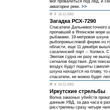
мог провалиться под лед, и с
>>
акватории реки.
//
19.12.2002
Загадка РСХ-7290
Спасатели Дальневосточного 
пропавшей в Японском море ш
рыбаками. 19-метровая шхуна
рыбопромысловой фирме из г
области, еще 11 декабря вышла
сахалинский порт -- Холмск. С 
Экипаж судна ни разу не выход
сигналов бедствия. Для поиск
воздух будут подняты самоле
шхуна находится на плаву, то 
спасатели, ее можно будет ле
//
19.12.2002
Иркутские стрельбы
Волна заказных убийств прокат
данным УВД, за два часа в ра
расстреляны сразу четыре чел