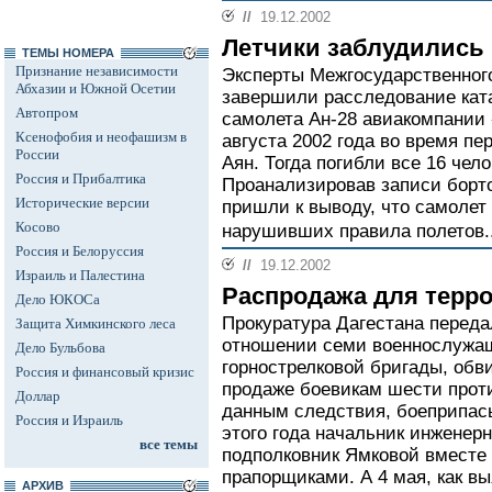
//
19.12.2002
Летчики заблудились 
ТЕМЫ НОМЕРА
Признание независимости
Эксперты Межгосударственного
Абхазии и Южной Осетии
завершили расследование кат
Автопром
самолета Ан-28 авиакомпании 
Ксенофобия и неофашизм в
августа 2002 года во время пе
России
Аян. Тогда погибли все 16 чел
Россия и Прибалтика
Проанализировав записи борт
Исторические версии
пришли к выводу, что самолет 
Косово
нарушивших правила полетов.
Россия и Белоруссия
//
19.12.2002
Израиль и Палестина
Распродажа для терр
Дело ЮКОСа
Прокуратура Дагестана передал
Защита Химкинского леса
отношении семи военнослужащ
Дело Бульбова
горнострелковой бригады, обв
Россия и финансовый кризис
продаже боевикам шести прот
Доллар
данным следствия, боеприпасы
Россия и Израиль
этого года начальник инженер
все темы
подполковник Ямковой вместе
прапорщиками. А 4 мая, как в
АРХИВ