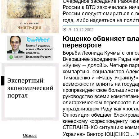
Очередное заседание Рабочей
России к ВТО закончилось ниче
России следует смириться с в
года, либо надеяться на поли
//
19.12.2002
Ющенко обвиняет вла
перевороте
Борьба Леонида Кучмы с оппо
Вчерашнее заседание Рады нач
«Кучму -- долой!». Четыре пар
компартию, социалистов Алек
Тимошенко и «Нашу Украину!»
возможности влиять на госуда
пропрезидентское большинств
руководство всеми комитетами
олигархическом перевороте в 
упразднившем Раду как «посл
Оппозиция обещает блокирова
киевскому корреспонденту газ
СТЕПАНЕНКО ситуацию коммен
>
Украина» Виктор ЮЩЕНКО...
Обзоры