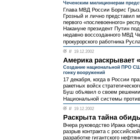
Чеченским милиционерам предс
Глава МВД России Борис Грыз
Грозный и лично представил 
первого «послевоенного» респ
Накануне президент Путин под
недавно воссозданного МВД Че
прокурорского работника Русла
//
19.12.2002
Америка раскрывает 
Создание национальной ПРО СШ
гонку вооружений
17 декабря, когда в России п
ракетных войск стратегическо
Буш объявил о своем решении
Национальной системы против
//
19.12.2002
Раскрыта тайна обид
Вчера руководство Ирака офиц
разрыв контракта с российско
разработке гигантского нефтя