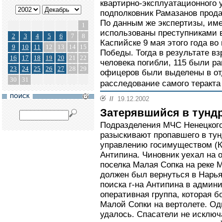
квартирно-эксплуатационного у
подполковник Рамазанов прод
По данным же экспертизы, им
1
использованы преступниками в
2
3
4
5
6
7
8
Каспийске 9 мая этого года во
9
10
11
12
13
14
15
Победы. Тогда в результате в
16
17
18
19
20
21
22
человека погибли, 115 были р
23
24
25
26
27
28
29
офицеров были выделены в от
30
31
расследование самого теракта
ПОИСК
//
19.12.2002
Затерявшийся в тунд
Подразделения МЧС Ненецкого
разыскивают пропавшего в тун
управлению госимуществом (
Антипина. Чиновник уехал на о
поселка Малая Сопка на реке 
должен был вернуться в Нарья
поиска г-на Антипина в админ
оперативная группа, которая 
Малой Сопки на вертолете. Од
удалось. Спасатели не исключа