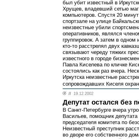
был убит известный в Иркутс
Хрущев, владевший сетью маг
компьютеров. Спустя 20 минут
спортзале на улице Байкальск
неизвестные убили спортсмена
оперативников, являлся члено
группировок. А затем в одном 
кто-то расстрелял двух кавказ
связывают череду тяжких пре
известного в городе бизнесмен
Павла Киселева по кличке Кис
состоялись как раз вчера. Нес
Иркутска неизвестные расстре
сопровождавших Киселя охран
//
19.12.2002
Депутат остался без 
В Санкт-Петербурге вчера утр
Васильев, помощник депутата
председателя комитета по без
Неизвестный преступник расст
во дворе его собственного дом