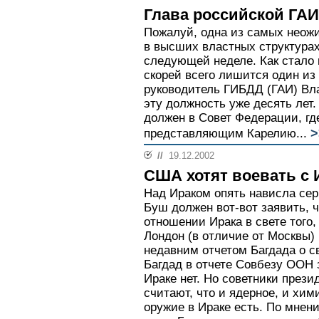
Глава российской ГАИ
Пожалуй, одна из самых неож
в высших властных структурах
следующей неделе. Как стало и
скорей всего лишится один из
руководитель ГИБДД (ГАИ) В
эту должность уже десять лет
должен в Совет Федерации, гд
>
представляющим Карелию...
//
19.12.2002
США хотят воевать с 
Над Ираком опять нависла сер
Буш должен вот-вот заявить, 
отношении Ирака в свете того,
Лондон (в отличие от Москвы)
недавним отчетом Багдада о с
Багдад в отчете Совбезу ООН 
Ираке нет. Но советники през
считают, что и ядерное, и хим
оружие в Ираке есть. По мнен