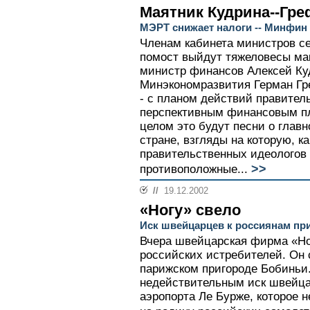
Маятник Кудрина--Гре
МЭРТ снижает налоги -- Минфин
Членам кабинета министров се
помост выйдут тяжеловесы ма
министр финансов Алексей Ку
Минэкономразвития Герман Гре
- с планом действий правительс
перспективным финансовым пла
целом это будут песни о главн
стране, взгляды на которую, к
правительственных идеологов
>>
противоположные...
//
19.12.2002
«Ногу» свело
Иск швейцарцев к россиянам пр
Вчера швейцарская фирма «Ног
российских истребителей. Он 
парижском пригороде Бобиньи
недействительным иск швейца
аэропорта Ле Бурже, которое