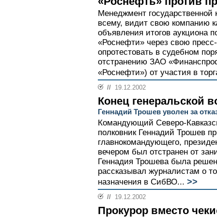
«Роснефть» против п
Менеджмент государственной 
всему, видит свою компанию к
объявления итогов аукциона п
«Роснефти» через свою пресс
опротестовать в судебном по
отстранению ЗАО «Финанспроф
«Роснефти») от участия в торг
//
19.12.2002
Конец генеральской 
Геннадий Трошев уволен за отказ
Командующий Северо-Кавказск
полковник Геннадий Трошев пр
главнокомандующего, президе
вечером был отстранен от за
Геннадия Трошева была решена
рассказывал журналистам о том
>>
назначения в СибВО...
//
19.12.2002
Прокурор вместо чеки