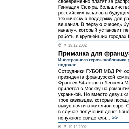
своевременно платят за распр
Геннадия Скляра, большинств
российских каналов в будущем
техническую поддержку для ра
вещания. В первую очередь б
каналу», который установит п
работы в крупнейших городах 
//
19.12.2002
Приманка для францу
Иностранного героя-любовника 
подвале
Сотрудники ГУБОП МВД РФ осв
президента французской комп
Франсе» 54-летнего Леонеля М
прилетел в Москву на романти
украинкой. Но вместо девушк
трое кавказцев, которые посад
выкуп почти в миллион евро. 
в случае получения денег бан
>>
ненужного свидетеля...
//
19.12.2002