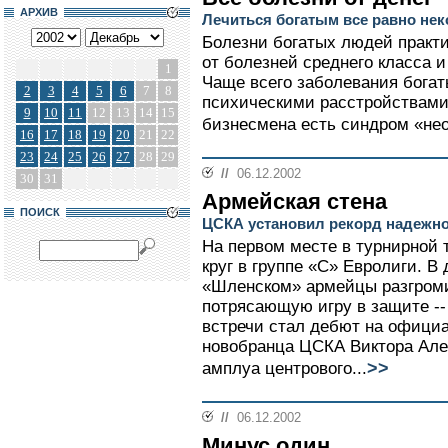
АРХИВ
Лечиться богатым все равно нек
Болезни богатых людей практи
от болезней среднего класса 
1
Чаще всего заболевания бога
2
3
4
5
6
7
8
психическими расстройствами.
9
10
11
12
13
14
15
бизнесмена есть синдром «нео
16
17
18
19
20
21
22
23
24
25
26
27
28
29
//
06.12.2002
30
31
Армейская стена
ПОИСК
ЦСКА установил рекорд надежн
На первом месте в турнирной
круг в группе «С» Евролиги. 
«Шленском» армейцы разгроми
потрясающую игру в защите --
встречи стал дебют на офици
новобранца ЦСКА Виктора Але
>>
амплуа центрового...
//
06.12.2002
Минус один