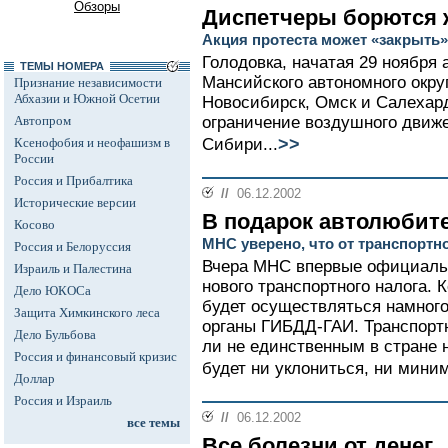
Обзоры
Диспетчеры борются 
Акция протеста может «закрыть
Голодовка, начатая 29 ноября
ТЕМЫ НОМЕРА
Мансийского автономного округ
Признание независимости
Абхазии и Южной Осетии
Новосибирск, Омск и Салехард
Автопром
ограничение воздушного движ
>>
Ксенофобия и неофашизм в
Сибири...
России
Россия и Прибалтика
//
06.12.2002
Исторические версии
В подарок автолюбит
Косово
МНС уверено, что от транспортно
Россия и Белоруссия
Вчера МНС впервые официаль
Израиль и Палестина
нового транспортного налога. 
Дело ЮКОСа
будет осуществляться намного
Защита Химкинского леса
органы ГИБДД-ГАИ. Транспортн
Дело Бульбова
ли не единственным в стране н
Россия и финансовый кризис
будет ни уклониться, ни миним
Доллар
Россия и Израиль
//
06.12.2002
все темы
Все болезни от денег