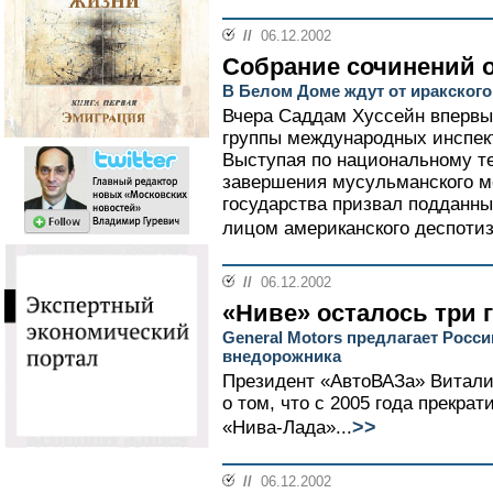
//
06.12.2002
Собрание сочинений 
В Белом Доме ждут от иракског
Вчера Саддам Хуссейн впервы
группы международных инспек
Выступая по национальному т
завершения мусульманского м
государства призвал подданны
лицом американского деспотиз
//
06.12.2002
«Ниве» осталось три 
General Motors предлагает Росси
внедорожника
Президент «АвтоВАЗа» Витали
о том, что с 2005 года прекра
>>
«Нива-Лада»...
//
06.12.2002