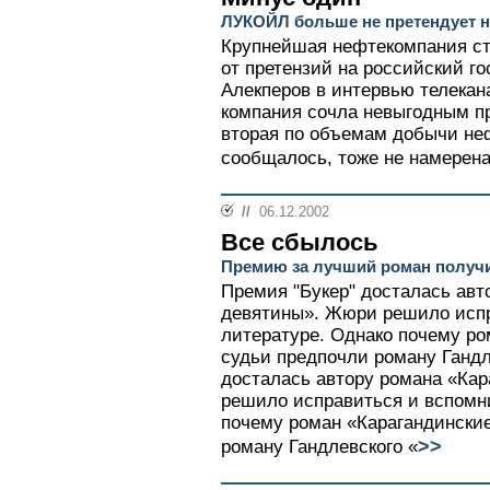
ЛУКОЙЛ больше не претендует н
Крупнейшая нефтекомпания ст
от претензий на российский г
Алекперов в интервью телекан
компания сочла невыгодным п
вторая по объемам добычи неф
сообщалось, тоже не намерена
//
06.12.2002
Все сбылось
Премию за лучший роман получ
Премия "Букер" досталась авт
девятины». Жюри решило испр
литературе. Однако почему р
судьи предпочли роману Гандл
досталась автору романа «Ка
решило исправиться и вспомни
почему роман «Карагандински
>>
роману Гандлевского «