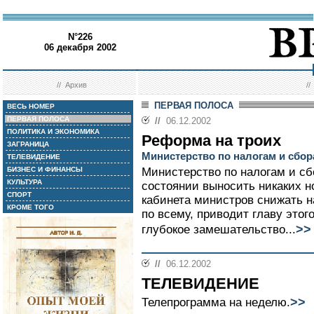
N°226
06 декабря 2002
//
Архив
/
ПЕРВАЯ ПОЛОСА
ВЕСЬ НОМЕР
ПЕРВАЯ ПОЛОСА
//
06.12.2002
ПОЛИТИКА И ЭКОНОМИКА
Реформа на троих
ЗАГРАНИЦА
Министерство по налогам и сбор
ТЕЛЕВИДЕНИЕ
БИЗНЕС И ФИНАНСЫ
Министерство по налогам и сб
КУЛЬТУРА
состоянии выносить никаких н
СПОРТ
кабинета министров снижать н
КРОМЕ ТОГО
по всему, приводит главу этог
>>
глубокое замешательство...
//
06.12.2002
ТЕЛЕВИДЕНИЕ
>>
Телепрограмма на неделю.