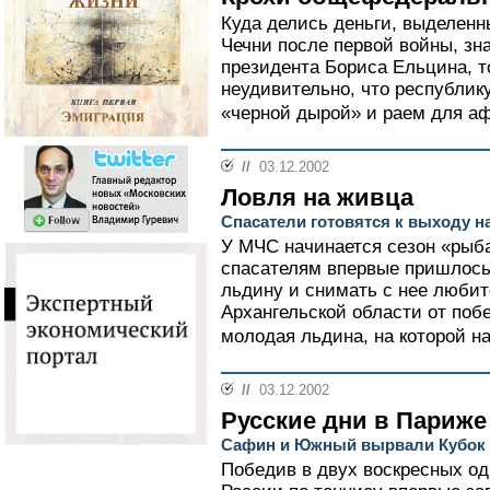
Куда делись деньги, выделенн
Чечни после первой войны, зна
президента Бориса Ельцина, т
неудивительно, что республик
«черной дырой» и раем для аф
//
03.12.2002
Ловля на живца
Спасатели готовятся к выходу 
У МЧС начинается сезон «рыба
спасателям впервые пришлось
льдину и снимать с нее любит
Архангельской области от поб
молодая льдина, на которой на
//
03.12.2002
Русские дни в Париже
Сафин и Южный вырвали Кубок Д
Победив в двух воскресных од