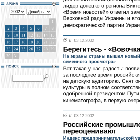
АРХИВ
лидер донецкого региона Викт
«Время новостей» ответил за
Верховной рады Украины и вто
1
демократической партии Укра
2
3
4
5
6
7
8
9
10
11
12
13
14
15
//
03.12.2002
16
17
18
19
20
21
22
Берегитесь - «Вовочка
23
24
25
26
27
28
29
30
31
На экраны страны вышел новый
семейного просмотра»
ПОИСК
Вот такая у нас радость: появ
за последнее время российски
на детскую аудиторию. Снят о
культуры в полном соответств
одобренной президентом Пути
кинематографа, в первую очеред
//
03.12.2002
Российские промышле
переоценивают
Индекс предпринимательской ув