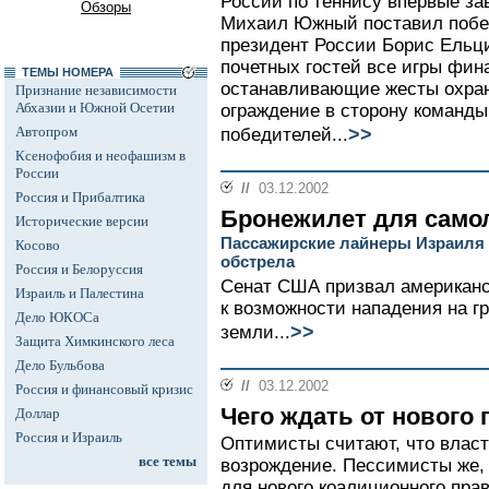
России по теннису впервые за
Обзоры
Михаил Южный поставил побед
президент России Борис Ельц
почетных гостей все игры фин
ТЕМЫ НОМЕРА
останавливающие жесты охран
Признание независимости
Абхазии и Южной Осетии
ограждение в сторону команды
>>
Автопром
победителей...
Ксенофобия и неофашизм в
России
//
03.12.2002
Россия и Прибалтика
Бронежилет для само
Исторические версии
Пассажирские лайнеры Израиля
Косово
обстрела
Россия и Белоруссия
Сенат США призвал американс
Израиль и Палестина
к возможности нападения на г
Дело ЮКОСа
>>
земли...
Защита Химкинского леса
Дело Бульбова
//
03.12.2002
Россия и финансовый кризис
Чего ждать от нового
Доллар
Россия и Израиль
Оптимисты считают, что власт
все темы
возрождение. Пессимисты же, 
для нового коалиционного прав