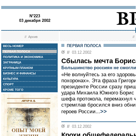
N°223
03 декабря 2002
//
Архив
/
ПЕРВАЯ ПОЛОСА
ВЕСЬ НОМЕР
ПЕРВАЯ ПОЛОСА
//
03.12.2002
ПОЛИТИКА И ЭКОНОМИКА
Сбылась мечта Борис
ЗАГРАНИЦА
Большинство россиян не смогли 
КРУПНЫМ ПЛАНОМ
БИЗНЕС И ФИНАНСЫ
«Не волнуйтесь за его здоровь
КУЛЬТУРА
похоронах». Эта фраза Григор
СПОРТ
президенте России сразу приш
КРОМЕ ТОГО
удара Михаила Южного Борис 
шефа протокола, перемахнул ч
стремглав бросился вниз обн
>>
героев России...
//
03.12.2002
Крохи общефедеральн