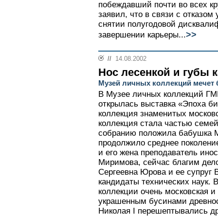
побеждавший почти во всех кр
заявил, что в связи с отказом
снятии полугодовой дисквали
>>
завершении карьеры...
//
14.08.2002
Нос лесенкой и губы к
Музей личных коллекций мечет 
В Музее личных коллекций ГМИ
открылась выставка «Эпоха би
коллекция знаменитых москов
коллекция стала частью семе
собранию положила бабушка 
продолжило среднее поколени
и его жена преподаватель ино
Миримова, сейчас благим дело
Сергеевна Юрова и ее супруг 
кандидаты технических наук. 
коллекции очень московская и
украшенным бусинами древнос
Николая I перешептывались др