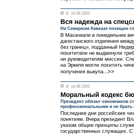
//
14.08.2002
Вся надежда на спец
На Северном Кавказе похищен гл
В Махачкале в понедельник ве
дагестанского отделения межд
без границ», подданный Нидер
похитители не выдвинули треб
ни руководителям миссии. Сле
на Эркеля могли похитить чеч
>>
получения выкупа...
//
14.08.2002
Моральный кодекс бю
Президент обязал чиновников с
профессиональными и не брать 
Последние дни российские чи
понятиям. Вчера президент В
указом общие принципы служе
государственных служащих. С