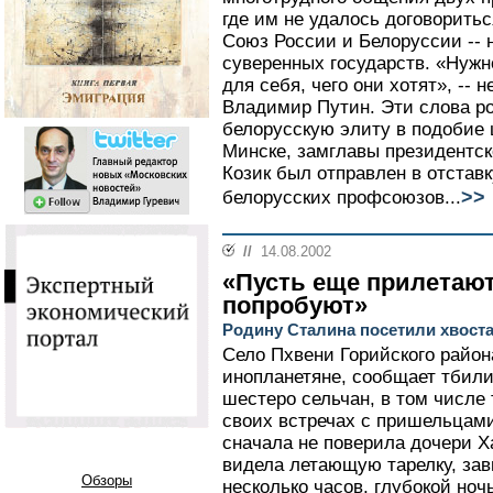
где им не удалось договоритьс
Союз России и Белоруссии -- 
суверенных государств. «Нужн
для себя, чего они хотят», -- 
Владимир Путин. Эти слова ро
белорусскую элиту в подобие 
Минске, замглавы президентс
Козик был отправлен в отстав
>>
белорусских профсоюзов...
//
14.08.2002
«Пусть еще прилетают
попробуют»
Родину Сталина посетили хвост
Село Пхвени Горийского район
инопланетяне, сообщает тбили
шестеро сельчан, в том числе 
своих встречах с пришельцами
сначала не поверила дочери Ха
видела летающую тарелку, за
Обзоры
несколько часов, глубокой ноч