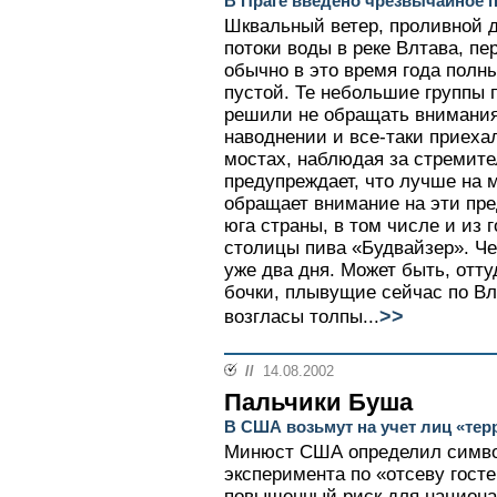
В Праге введено чрезвычайное 
Шквальный ветер, проливной 
потоки воды в реке Влтава, пе
обычно в это время года полн
пустой. Те небольшие группы 
решили не обращать внимания
наводнении и все-таки приеха
мостах, наблюдая за стремит
предупреждает, что лучше на м
обращает внимание на эти пре
юга страны, в том числе и из
столицы пива «Будвайзер». Ч
уже два дня. Может быть, отт
бочки, плывущие сейчас по В
>>
возгласы толпы...
//
14.08.2002
Пальчики Буша
В США возьмут на учет лиц «те
Минюст США определил симво
эксперимента по «отсеву гост
повышенный риск для национа