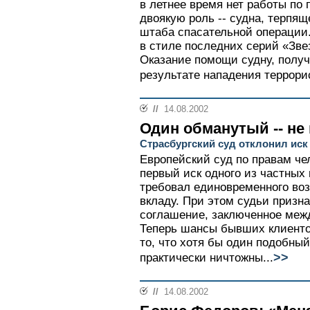
в летнее время нет работы по
двоякую роль -- судна, терпящ
штаба спасательной операции
в стиле последних серий «Зве
Оказание помощи судну, полу
результате нападения террорис
//
14.08.2002
Один обманутый -- не
Страсбургский суд отклонил ис
Европейский суд по правам че
первый иск одного из частных
требовал единовременного во
вкладу. При этом судьи призн
соглашение, заключенное меж
Теперь шансы бывших клиенто
то, что хотя бы один подобный
>>
практически ничтожны...
//
14.08.2002