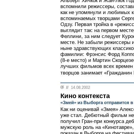
Альберт Хичкок и Жан-Люк Года
вспомнили режиссеры, состав
как не упомянули и любимых к
вспоминаемых творцами Серг
Одзу. Первая тройка в «режис
выглядит так: на первом месте 
Феллини, за ним следует Курос
месте. Не забыли режиссеры и
ныне здравствующих классиков
фамилии: Фрэнсис Форд Коппол
(8-е место) и Мартин Скорцезе
лучших фильмов всех времен п
творцов занимает «Гражданин 
//
14.08.2002
Кино контекста
«Змей» из Выборга отправится 
Как ни оценивай «Змея» Алек
уже стал. Дебютный фильм не
получил Гран-при конкурса де
мужскую роль на «Кинотавре»,
показан в Выборге на фестивал