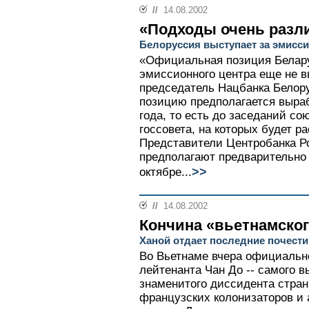
//
14.08.2002
«Подходы очень разл
Белоруссия выступает за эмисси
«Официальная позиция Белару
эмиссионного центра еще не в
председатель Нацбанка Белор
позицию предполагается выраб
года, то есть до заседаний со
госсовета, на которых будет р
Представители Центробанка Р
предполагают предварительно 
>>
октябре...
//
14.08.2002
Кончина «вьетнамског
Ханой отдает последние почести
Во Вьетнаме вчера официально
лейтенанта Чан До -- самого в
знаменитого диссидента стран
французских колонизаторов и 