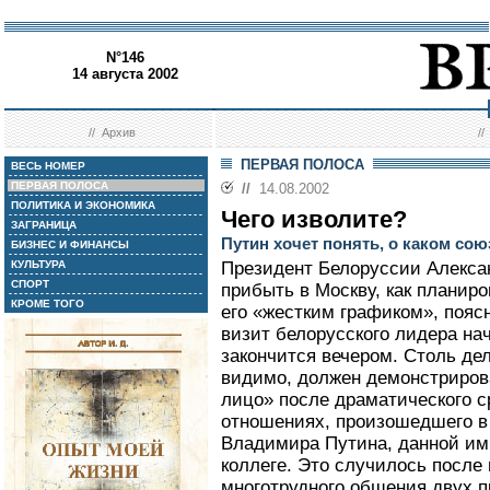
N°146
14 августа 2002
//
Архив
/
ПЕРВАЯ ПОЛОСА
ВЕСЬ НОМЕР
ПЕРВАЯ ПОЛОСА
//
14.08.2002
ПОЛИТИКА И ЭКОНОМИКА
Чего изволите?
ЗАГРАНИЦА
Путин хочет понять, о каком со
БИЗНЕС И ФИНАНСЫ
КУЛЬТУРА
Президент Белоруссии Алексан
СПОРТ
прибыть в Москву, как планиро
КРОМЕ ТОГО
его «жестким графиком», пояс
визит белорусского лидера нач
закончится вечером. Столь де
видимо, должен демонстриров
лицо» после драматического с
отношениях, произошедшего в 
Владимира Путина, данной им
коллеге. Это случилось после 
многотрудного общения двух п