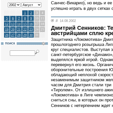
Санчес-Викарио), но ведь и ее
успешно играть в двух сетках 
1
2
3
4
5
6
7
8
9
10
11
//
14.08.2002
12
13
14
15
16
17
18
Дмитрий Сенников: Те
19
20
21
22
23
24
25
австрийцами сплю кр
26
27
28
29
30
31
Защитника «Локомотива» Дм
ПОИСК
прошлогоднего розыгрыша Лиг
круг специалистов. Выступая 
санкт-петербургское «Динамо»
выделялся яркой игрой. Однак
перевернул его жизнь. Органи
оборонительные построения Ю
обладающий неплохой скорост
незаменимым защитником жел
часом для Дмитрия стали три 
«Тиролем». От излишнего ажио
«Локомотива» в Лиге чемпионо
сниться сны, в которых он про
Сенников с нетерпением ждет н