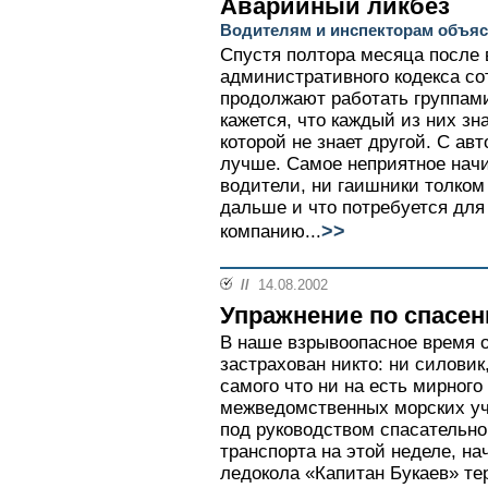
Аварийный ликбез
Водителям и инспекторам объясн
Спустя полтора месяца после 
административного кодекса с
продолжают работать группами
кажется, что каждый из них зна
которой не знает другой. С а
лучше. Самое неприятное начи
водители, ни гаишники толком 
дальше и что потребуется для
>>
компанию...
//
14.08.2002
Упражнение по спасе
В наше взрывоопасное время о
застрахован никто: ни силовик
самого что ни на есть мирног
межведомственных морских уч
под руководством спасательн
транспорта на этой неделе, на
ледокола «Капитан Букаев» тер