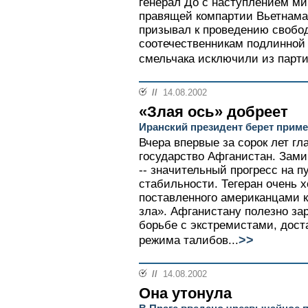
генерал До с наступлением ми
правящей компартии Вьетнама 
призывал к проведению свобо
соотечественникам подлинной 
смельчака исключили из парти
//
14.08.2002
«Злая ось» добреет
Иранский президент берет приме
Вчера впервые за сорок лет гл
государство Афганистан. Зами
-- значительный прогресс на п
стабильности. Тегеран очень х
поставленного американцами 
зла». Афганистану полезно за
борьбе с экстремистами, дост
>>
режима талибов...
//
14.08.2002
Она утонула