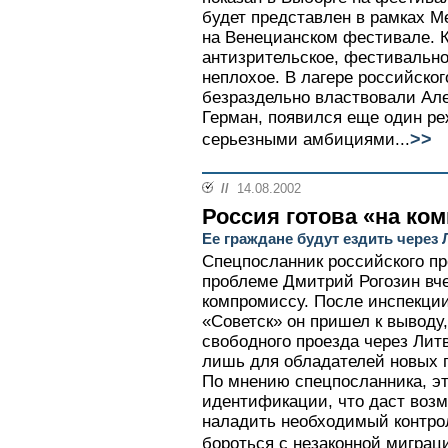
будет представлен в рамках М
на Венецианском фестивале. К
антизрительское, фестивально
неплохое. В лагере российского
безраздельно властвовали Але
Герман, появился еще один ре
>>
серьезными амбициями...
//
14.08.2002
Россия готова «на ко
Ее граждане будут ездить через
Спецпосланник российского пр
проблеме Дмитрий Рогозин вче
компромиссу. После инспекции
«Советск» он пришел к выводу
свободного проезда через Литв
лишь для обладателей новых п
По мнению спецпосланника, эт
идентификации, что даст воз
наладить необходимый контрол
бороться с незаконной миграци