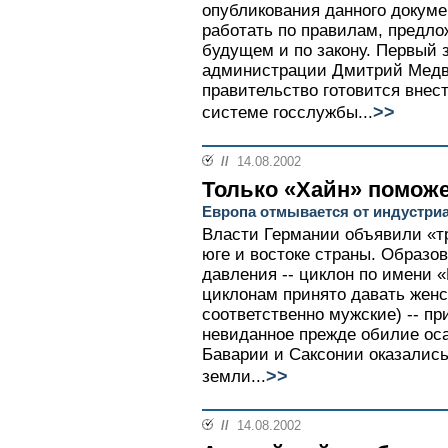
опубликования данного докуме
работать по правилам, предло
будущем и по закону. Первый 
администрации Дмитрий Медве
правительство готовится внест
>>
системе госслужбы...
//
14.08.2002
Только «Хайн» помож
Европа отмывается от индустри
Власти Германии объявили «т
юге и востоке страны. Образо
давления -- циклон по имени 
циклонам принято давать женс
соответственно мужские) -- пр
невиданное прежде обилие оса
Баварии и Саксонии оказалис
>>
земли...
//
14.08.2002