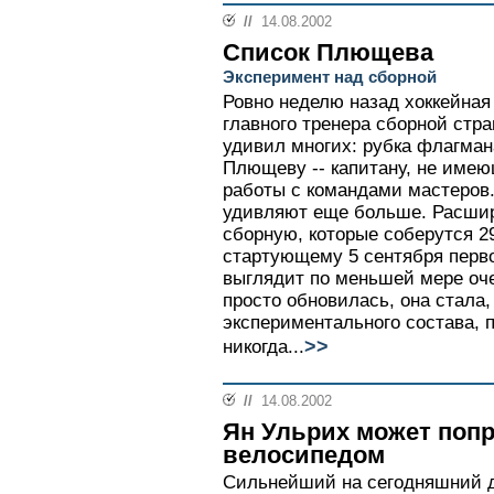
//
14.08.2002
Список Плющева
Эксперимент над сборной
Ровно неделю назад хоккейная
главного тренера сборной стр
удивил многих: рубка флагма
Плющеву -- капитану, не име
работы с командами мастеров.
удивляют еще больше. Расшир
сборную, которые соберутся 29
стартующему 5 сентября перво
выглядит по меньшей мере оч
просто обновилась, она стала, 
экспериментального состава, 
>>
никогда...
//
14.08.2002
Ян Ульрих может поп
велосипедом
Сильнейший на сегодняшний д