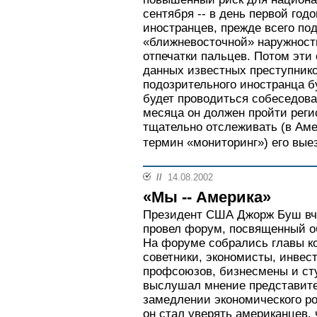
сентября -- в день первой год
иностранцев, прежде всего по
«ближневосточной» наружности
отпечатки пальцев. Потом эти 
данных известных преступнико
подозрительного иностранца б
будет проводиться собеседова
месяца он должен пройти реги
тщательно отслеживать (в Аме
термин «мониторинг») его выез
//
14.08.2002
«Мы -- Америка»
Президент США Джорж Буш вче
провел форум, посвященный о
На форуме собрались главы к
советники, экономисты, инвес
профсоюзов, бизнесмены и сту
выслушал мнение представите
замедлении экономического ро
он стал уверять американцев,