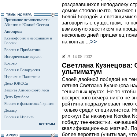
раздававшихся неподалеку стр
домом стояло нечто, похожее 
ТЕМЫ НОМЕРА
белой бородой и светящимися 
Признание независимости
заговорить с существом, то п
Абхазии и Южной Осетии
взмахнуло хвостиком на проща
Автопром
несколько дней пришелец появ
Ксенофобия и неофашизм в
>>
на контакт...
России
Россия и Прибалтика
Исторические версии
//
14.08.2002
Косово
Светлана Кузнецова: 
Россия и Белоруссия
ультиматум
Израиль и Палестина
Своей двойной победой на тен
Дело ЮКОСа
летняя Светлана Кузнецова н
Защита Химкинского леса
теннисных кругах. Не то чтобы
Дело Бульбова
воскресного вечера никто не з
рейтинга подразумевает некот
Россия и финансовый кризис
только среди специалистов. Но
Доллар
рискнул бы накануне Nordea No
Россия и Израиль
победу теннисистки, начавшей
все темы
квалификационных матчей. По
более вероятна (учитывая, что
АРХИВ