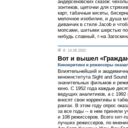
андерсеновских сказок: чехоль
зонтиков, щеточки для стряхив
карт, табачные кисеты, бисерн
мелочное изобилие, и душа мл
диванчик в стиле Jacob и что
мопсами, шитыми шерстью по к
нибудь славный, г-на Загоскин
//
14.08.2002
Вот и вышел «Гражда
Кинокритики и режиссеры оказа
Влиятельнейший и академичны
киноинститута Sight and Soun
значительных фильмов и режи
кино. С 1952 года каждые дес
ведущих аналитиков, а с 1992 
вносят свои коррективы в таб
рангах. В этом году опрос ок
за все годы -- в нем приняли 
и 108 режиссеров. Всего хит-п
лучших режиссеров, по мнению