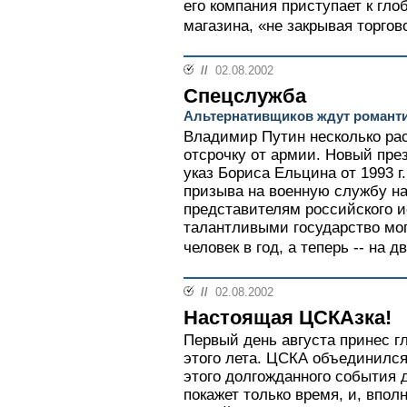
его компания приступает к гло
магазина, «не закрывая торгово
//
02.08.2002
Спецслужба
Альтернативщиков ждут романти
Владимир Путин несколько рас
отсрочку от армии. Новый през
указ Бориса Ельцина от 1993 г
призыва на военную службу н
представителям российского и
талантливыми государство мог
человек в год, а теперь -- на д
//
02.08.2002
Настоящая ЦСКАзка!
Первый день августа принес 
этого лета. ЦСКА объединился
этого долгожданного события 
покажет только время, и, впол