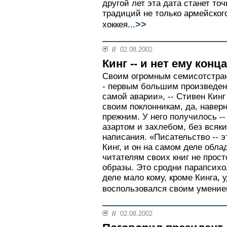
другой лет эта дата станет то
традиций не только армейского
>>
хоккея...
//
02.08.2002
Кинг -- и нет ему конца
Своим огромным семисотстран
- первым большим произведен
самой аварии», -- Стивен Кин
своим поклонникам, да, наверн
прежним. У него получилось -
азартом и захлебом, без всяки
написания. «Писательство -- э
Кинг, и он на самом деле обла
читателям своих книг не прос
образы. Это сродни парапсихо
деле мало кому, кроме Кинга, 
воспользовался своим умением
//
02.08.2002