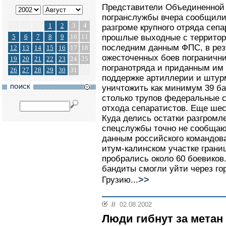
Представители Объединенной г
погранслужбы вчера сообщили
1
2
3
4
разгроме крупного отряда сепа
5
6
7
8
9
10
11
прошлые выходные с территори
последним данным ФПС, в рез
12
13
14
15
16
17
18
ожесточенных боев пограничн
19
20
21
22
23
24
25
погранотряда и приданным им
26
27
28
29
30
31
поддержке артиллерии и штур
уничтожить как минимум 39 ба
ПОИСК
столько трупов федеральные 
отхода сепаратистов. Еще шес
Куда делись остатки разгромле
спецслужбы точно не сообщают.
данным российского командова
итум-калинском участке грани
пробрались около 60 боевиков
бандиты смогли уйти через го
>>
Грузию...
//
02.08.2002
Люди гибнут за метан