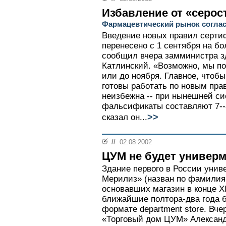
Избавление от «серос
Фармацевтический рынок соглас
Введение новых правил серти
перенесено с 1 сентября на бо
сообщил вчера замминистра з
Катлинский. «Возможно, мы п
или до ноября. Главное, чтоб
готовы работать по новым пр
неизбежна -- при нынешней си
фальсификаты составляют 7--
>>
сказал он...
//
02.08.2002
ЦУМ не будет универ
Здание первого в России унив
Мерилиз» (назван по фамилия
основавших магазин в конце XI
ближайшие полтора-два года б
формате department store. Вч
«Торговый дом ЦУМ» Александ