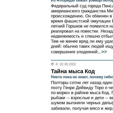
Из Флориды бежал убийца белор
Федеральный суд города Пенс
американского гражданства Ми
происхождению. Он обвинен в
время фашистской оккупации Бе
летний Горшков не появился н
реагировал на повестки. Незад
недвижимость и спешно отбыл
Тем не менее вряд ли ему удас
дней: обычно таких людей ищ
>>
совершения злодеяний...
//
02.08.2002
Тайна мыса Код
Никто пока не знает, почему ги
Полторы сотни лет назад один
поэту Генри Дейвиду Торо о ч
по морю» в районе мыса Код. П
рыбаки -- взрослые и дети -- 
шумом выгоняли черных дельф
забивали, получая мясо и жир.