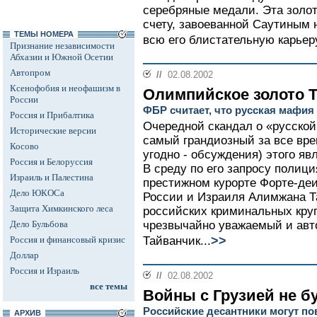
серебряные медали. Эта золот
счету, завоеванной Саутиным 
ТЕМЫ НОМЕРА
всю его блистательную карьеру
Признание независимости
Абхазии и Южной Осетии
Автопром
//
02.08.2002
Ксенофобия и неофашизм в
Олимпийское золото 
России
ФБР считает, что русская мафи
Россия и Прибалтика
Очередной скандал о «русской
Исторические версии
самый грандиозный за все вре
Косово
угодно - обсуждения) этого я
Россия и Белоруссия
В среду по его запросу полиц
Израиль и Палестина
престижном курорте Форте-деи
Дело ЮКОСа
России и Израиля Алимжана Та
Защита Химкинского леса
российских криминальных круга
Дело Бульбова
чрезвычайно уважаемый и авто
>>
Россия и финансовый кризис
Тайванчик...
Доллар
Россия и Израиль
//
02.08.2002
все темы
Войны с Грузией не б
Российские десантники могут по
АРХИВ