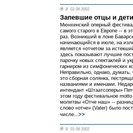
//
02.08.2002
Запевшие отцы и дет
Мюнхенский оперный фестивал
самого старого в Европе -- в э
раз. Возникший в лоне Баварс
начинающийся в июле, на излет
является «отчетом за истекши
здесь показывают лучшие пос
парочку новых спектаклей и у
гарниром из симфонических к
Неправильно, однако, думать,
это сборная солянка, пестрящ
названиями и именами. Неда
интендант «Штаатсоперы» Пет
этом году фестивальное motto 
молитвы «Отче наш» -- разниц
слово «отче» (Vater) было по
>>
числе...
//
02.08.2002