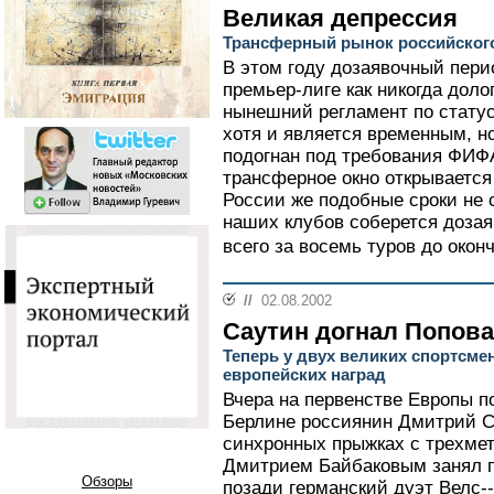
Великая депрессия
Трансферный рынок российского
В этом году дозаявочный пери
премьер-лиге как никогда доло
нынешний регламент по стату
хотя и является временным, н
подогнан под требования ФИФА
трансферное окно открывается
России же подобные сроки не 
наших клубов соберется дозая
всего за восемь туров до окон
//
02.08.2002
Саутин догнал Попова
Теперь у двух великих спортсме
европейских наград
Вчера на первенстве Европы п
Берлине россиянин Дмитрий С
синхронных прыжках с трехмет
Дмитрием Байбаковым занял п
Обзоры
позади германский дуэт Велс