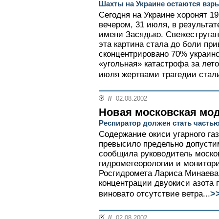
Шахты на Украине остаются вз
Сегодня на Украине хоронят 1
вечером, 31 июля, в результа
имени Засядько. Свежеструган
эта картина стала до боли при
сконцентрировано 70% украинс
«угольная» катастрофа за лето
июля жертвами трагедии стали
//
02.08.2002
Новая московская мо
Респиратор должен стать частью
Содержание окиси угарного га
превысило предельно допусти
сообщила руководитель москов
гидрометеорологии и монитор
Росгидромета Лариса Минаева.
концентрации двуокиси азота 
>
виновато отсутствие ветра...
//
02.08.2002