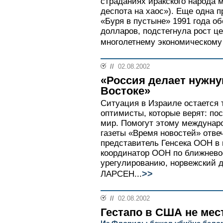
страданиях иракского народа 
деспота на хаос»). Еще одна 
«Буря в пустыне» 1991 года о
долларов, подстегнула рост ц
многолетнему экономическому 
//
02.08.2002
«Россия делает нужн
Востоке»
Ситуация в Израиле остается 
оптимисты, которые верят: пос
мир. Помогут этому междунар
газеты «Время новостей» отвеч
представитель Генсека ООН в 
координатор ООН по ближнев
урегулированию, норвежский 
>>
ЛАРСЕН...
//
02.08.2002
Гестапо в США не мес