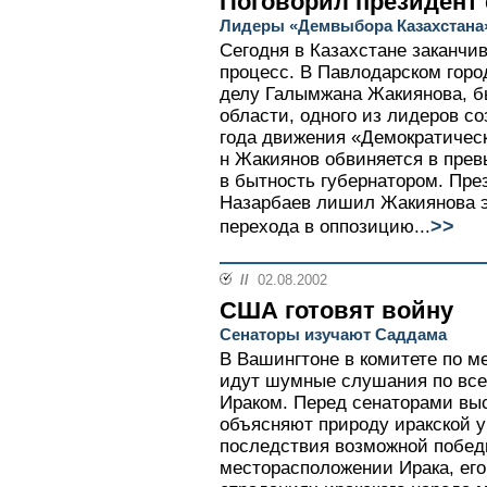
Поговорил президент
Лидеры «Демвыбора Казахстана
Сегодня в Казахстане заканчи
процесс. В Павлодарском горо
делу Галымжана Жакиянова, б
области, одного из лидеров со
года движения «Демократическ
н Жакиянов обвиняется в пре
в бытность губернатором. Пре
Назарбаев лишил Жакиянова эт
>>
перехода в оппозицию...
//
02.08.2002
США готовят войну
Сенаторы изучают Саддама
В Вашингтоне в комитете по 
идут шумные слушания по всем
Ираком. Перед сенаторами вы
объясняют природу иракской 
последствия возможной побед
месторасположении Ирака, ег