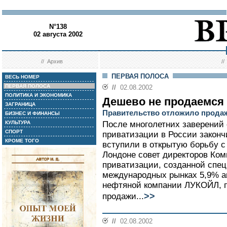
N°138
02 августа 2002
//
Архив
/
ПЕРВАЯ ПОЛОСА
ВЕСЬ НОМЕР
ПЕРВАЯ ПОЛОСА
//
02.08.2002
ПОЛИТИКА И ЭКОНОМИКА
Дешево не продаемся
ЗАГРАНИЦА
Правительство отложило прода
БИЗНЕС И ФИНАНСЫ
КУЛЬТУРА
После многолетних заверений 
СПОРТ
приватизации в России законч
КРОМЕ ТОГО
вступили в открытую борьбу 
Лондоне совет директоров Ком
приватизации, созданной спе
международных рынках 5,9% а
нефтяной компании ЛУКОЙЛ, п
>>
продажи...
//
02.08.2002