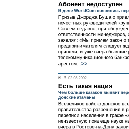
Абонент недоступен
В деле WorldCom появились пе
Призыв Джорджа Буша о привл
нечестных руководителей кру
Совсем недавно, при обсужден
ответственности менеджеров, 
заявлял: «Мы примем закон о 
предпринимателям следует жда
приняли, и уже вчера бывшие 
телекоммуникационного банкро
>>
арестом...
//
02.08.2002
Есть такая нация
Чем больше казаков выявит пере
донские атаманы
Всевеликое войско донское вс
правительства разрешения в р
переписи населения в графе «
неизвестную пока еще науке н
вчера в Ростове-на-Дону заяви