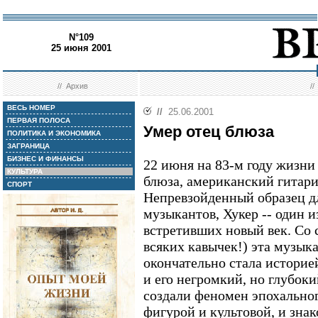
N°109
25 июня 2001
//
Архив
/
ВЕСЬ НОМЕР
//
25.06.2001
ПЕРВАЯ ПОЛОСА
Умер отец блюза
ПОЛИТИКА И ЭКОНОМИКА
ЗАГРАНИЦА
БИЗНЕС И ФИНАНСЫ
22 июня на 83-м году жизни
КУЛЬТУРА
блюза, американский гитари
СПОРТ
Непревзойденный образец д
музыкантов, Хукер -- один 
встретивших новый век. Со 
всяких кавычек!) эта музыка
окончательно стала историе
и его негромкий, но глубок
создали феномен эпохальног
фигурой и культовой, и знак