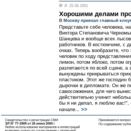
//
25.06.2001
Хорошими делами про
В Москву приехал главный клоу
Представьте себе человека, 
Виктора Степановича Черномы
Шанцева и вообще всех лысов
работников. В костюмчике, с 
очках. Теперь вообразите, чт
человек по ходу представлени
лимон, потом яблоко, потом ог
разлетаются по всей сцене, а
вынуждены прикрываться прик
пластиком. Этот же господин 
дырочки в дипломате. Он же п
самосожжения, для чего вынес
действительно учинит небольш
бы я ни делал, я люблю вас!",
>>
начале...
Свидетельство о регистрации СМИ:
Принимаются вопросы
ЭЛ N° 77-2909 от 26 июня 2000 г
По содержанию публ
Любое использование материалов и иллюстраций
возможно только по согласованию с редакцией