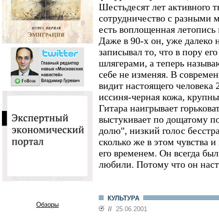
Шестьдесят лет активного т
сотрудничество с разными м
есть воплощенная летопись и
Даже в 90-х он, уже далеко 
записывал то, что в пору ег
шлягерами, а теперь называ
себе не изменяя. В совреме
видит настоящего человека 2
иссиня-черная кожа, крупны
Гитара наигрывает горькова
выстукивает по дощатому п
долю", низкий голос бесстра
сколько же в этом чувства 
его временем. Он всегда был
любили. Потому что он нас
КУЛЬТУРА
Обзоры
//
25.06.2001