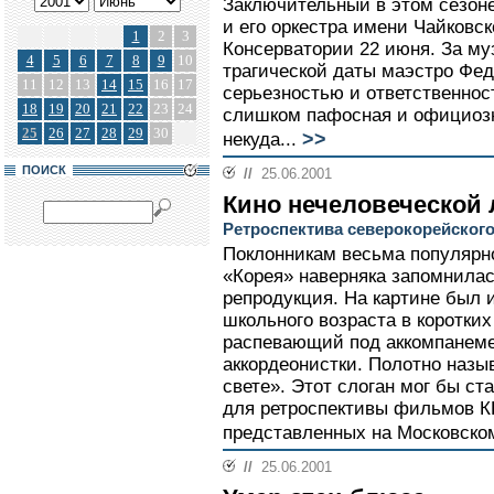
Заключительный в этом сезон
и его оркестра имени Чайковс
1
2
3
Консерватории 22 июня. За м
4
5
6
7
8
9
10
трагической даты маэстро Фед
11
12
13
14
15
16
17
серьезностью и ответственнос
18
19
20
21
22
23
24
слишком пафосная и официозн
25
26
27
28
29
30
>>
некуда...
ПОИСК
//
25.06.2001
Кино нечеловеческой
Ретроспектива северокорейског
Поклонникам весьма популярн
«Корея» наверняка запомнилас
репродукция. На картине был
школьного возраста в коротки
распевающий под аккомпанеме
аккордеонистки. Полотно назы
свете». Этот слоган мог бы с
для ретроспективы фильмов КН
представленных на Московском
//
25.06.2001