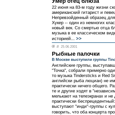
Умер отец блюза
22 июня на 83-м году жизни с
американский гитарист и певе
Непревзойденный образец для
Хукер -- один из немногих кла
новый век. Со смертью отца бл
музыка в ее классическом вид
>>
историей...
//
25.06.2001
Рыбные палочки
В Москве выступили группы Tinde
Английские группы, выступавш
"Точка", собрали примерно од
то музыка Tindersticks и Red S
английски рыба люциан) не и
практически ничего общего. Ра
те и другие ходят в "независим
мелькают на телеэкранах и не
практически беспрецедентный:
выступают "инди"-группы с ку
говорить, что оба концерта пр