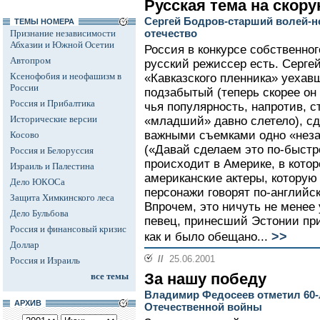
Русская тема на скору
Сергей Бодров-старший волей-н
ТЕМЫ НОМЕРА
отечество
Признание независимости
Абхазии и Южной Осетии
Россия в конкурсе собственног
Автопром
русский режиссер есть. Серге
Ксенофобия и неофашизм в
«Кавказского пленника» уехав
России
подзабытый (теперь скорее он 
Россия и Прибалтика
чья популярность, напротив, с
Исторические версии
«младший» давно слетело), с
важными съемками одно «незав
Косово
(«Давай сделаем это по-быстр
Россия и Белоруссия
происходит в Америке, в котор
Израиль и Палестина
американские актеры, которую
Дело ЮКОСа
персонажи говорят по-английс
Защита Химкинского леса
Впрочем, это ничуть не менее
Дело Бульбова
певец, принесший Эстонии пр
Россия и финансовый кризис
>>
как и было обещано...
Доллар
//
25.06.2001
Россия и Израиль
За нашу победу
все темы
Владимир Федосеев отметил 60-
АРХИВ
Отечественной войны