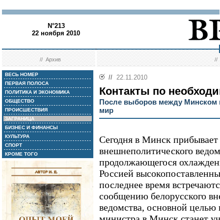
N°213
22 ноября 2010
//
Архив
/
ВЕСЬ НОМЕР
//
22.11.2010
ПЕРВАЯ ПОЛОСА
Контакты по необход
ПОЛИТИКА И ЭКОНОМИКА
После выборов между Минском 
ОБЩЕСТВО
мир
ПРОИСШЕСТВИЯ
ЗАГРАНИЦА
БИЗНЕС И ФИНАНСЫ
КУЛЬТУРА
Сегодня в Минск прибывает 
СПОРТ
внешнеполитического ведом
КРОМЕ ТОГО
продолжающегося охлажден
Россией высокопоставленны
последнее время встречаютс
сообщению белорусского в
ведомства, основной целью 
министра в Минск станет уч