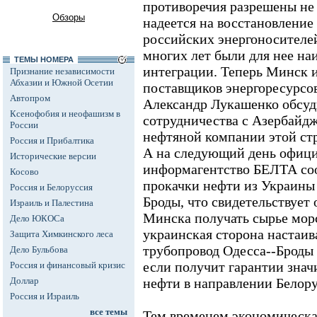
противоречия разрешены не 
Обзоры
надеется на восстановление 
российских энергоносителе
многих лет были для нее н
ТЕМЫ НОМЕРА
интеграции. Теперь Минск 
Признание независимости
Абхазии и Южной Осетии
поставщиков энергоресурсо
Автопром
Александр Лукашенко обсуд
Ксенофобия и неофашизм в
сотрудничества с Азербайд
России
нефтяной компании этой ст
Россия и Прибалтика
А на следующий день офици
Исторические версии
информагентство БЕЛТА со
Косово
прокачки нефти из Украины 
Россия и Белоруссия
Броды, что свидетельствует
Израиль и Палестина
Минска получать сырье мор
Дело ЮКОСа
украинская сторона настаива
Защита Химкинского леса
трубопровод Одесса--Броды
Дело Бульбова
если получит гарантии знач
Россия и финансовый кризис
Доллар
нефти в направлении Белору
Россия и Израиль
все темы
Тем временем экономическая