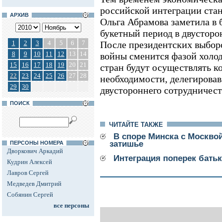
российской интеграции стан
АРХИВ
Ольга Абрамова заметила в 
букетный период в двусторо
1
2
3
4
5
6
7
После президентских выбо
8
9
10
11
12
13
14
войны сменится фазой холод
15
16
17
18
19
20
21
стран будут осуществлять к
22
23
24
25
26
27
28
необходимости, делегирова
29
30
двустороннего сотрудничест
ПОИСК
ЧИТАЙТЕ ТАКЖЕ
В споре Минска с Москво
затишье
ПЕРСОНЫ НОМЕРА
Дворкович Аркадий
Интеграция поперек бать
Кудрин Алексей
Лавров Сергей
Медведев Дмитрий
Собянин Сергей
все персоны